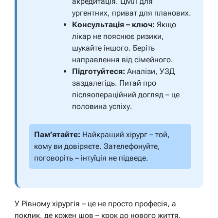
акредитація. ЦМЛ для
ургентних, приват для планових.
Консультація – ключ:
Якщо
лікар не пояснює ризики,
шукайте іншого. Беріть
направлення від сімейного.
Підготуйтеся:
Аналізи, УЗД
заздалегідь. Питай про
післяопераційний догляд – це
половина успіху.
Пам’ятайте:
Найкращий хірург – той,
кому ви довіряєте. Зателефонуйте,
поговоріть – інтуїція не підведе.
У Рівному хірургія – це не просто професія, а
поклик, де кожен шов – крок до нового життя.