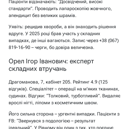
Пацієнти відзначають: “Досвідчений, високі
стандарти”. Проводить лапароскопію жовчного,
апендицит без великих шрамів.
Уявіть: рецидив хвороби, а він знаходить рішення
вдруге. У 2025 році брав участь у складних
випадках, де інші вагаються. Запис через +38 (067)
819-16-90 – черги, бо довіра величезна.
Орел Ігор Іванович: експерт
складних втручань
Драгоманова, 7, кабінет 205. Рейтинг 4.9 (125
відгуків). Спеціалітет – операції на м’яких тканинах,
судинах. Відгуки: “Толковий, турботливий”. Видаляє
врослі нігті, ліпоми з косметичним швом.
Його сильна сторона – ургентні випадки. Пацієнти з
FB: “Звернувся з подологією – результат
ідеальний”. У Рівному він один з тих, хто поєднує