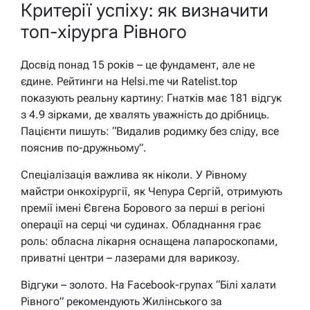
Критерії успіху: як визначити
топ-хірурга Рівного
Досвід понад 15 років – це фундамент, але не
єдине. Рейтинги на Helsi.me чи Ratelist.top
показують реальну картину: Гнатків має 181 відгук
з 4.9 зірками, де хвалять уважність до дрібниць.
Пацієнти пишуть: “Видалив родимку без сліду, все
пояснив по-дружньому”.
Спеціалізація важлива як ніколи. У Рівному
майстри онкохірургії, як Чепура Сергій, отримують
премії імені Євгена Борового за перші в регіоні
операції на серці чи судинах. Обладнання грає
роль: обласна лікарня оснащена лапароскопами,
приватні центри – лазерами для варикозу.
Відгуки – золото. На Facebook-групах “Білі халати
Рівного” рекомендують Жилінського за