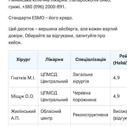
грижі. +380 (096) 2000-891.
Стандарти ESMO – його кредо.
Цей десяток – вершина айсберга, але кожен вартий
довіри. Обирайте за відгуками, запитуйте про
кейси.
Ре
Хірург
Лікарня
Спеціалізація
(Helsi/
ЦПМСД
Загальна
Гнатків М.І.
4.9
Центральний
хірургія
ЦПМСД
Черевна
Міщук О.О.
4.9
Центральний
порожнина
Жилінський
Обласний
Висок
Реконструктивна
А.П.
центр
(відгук