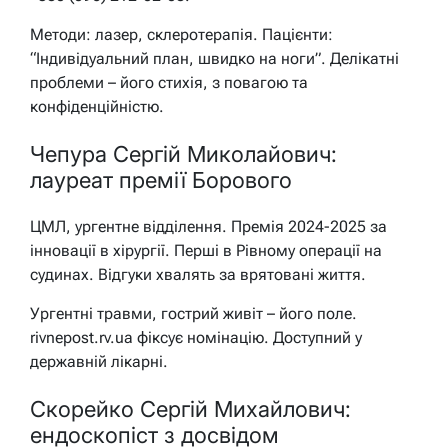
Методи: лазер, склеротерапія. Пацієнти:
“Індивідуальний план, швидко на ноги”. Делікатні
проблеми – його стихія, з повагою та
конфіденційністю.
Чепура Сергій Миколайович:
лауреат премії Борового
ЦМЛ, ургентне відділення. Премія 2024-2025 за
інновації в хірургії. Перші в Рівному операції на
судинах. Відгуки хвалять за врятовані життя.
Ургентні травми, гострий живіт – його поле.
rivnepost.rv.ua фіксує номінацію. Доступний у
державній лікарні.
Скорейко Сергій Михайлович:
ендоскопіст з досвідом