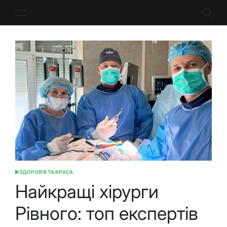
Перейти
до
вмісту
ЗДОРОВ'Я ТА КРАСА
ОПУБЛІКУВАТИ
У
Найкращі хірурги
Рівного: топ експертів