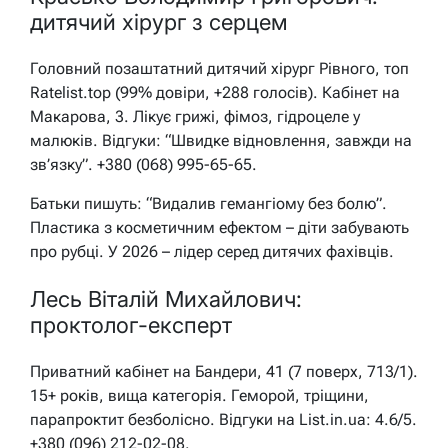
дитячий хірург з серцем
Головний позаштатний дитячий хірург Рівного, топ
Ratelist.top (99% довіри, +288 голосів). Кабінет на
Макарова, 3. Лікує грижі, фімоз, гідроцеле у
малюків. Відгуки: “Швидке відновлення, завжди на
зв’язку”. +380 (068) 995-65-65.
Батьки пишуть: “Видалив гемангіому без болю”.
Пластика з косметичним ефектом – діти забувають
про рубці. У 2026 – лідер серед дитячих фахівців.
Лесь Віталій Михайлович:
проктолог-експерт
Приватний кабінет на Бандери, 41 (7 поверх, 713/1).
15+ років, вища категорія. Геморой, тріщини,
парапроктит безболісно. Відгуки на List.in.ua: 4.6/5.
+380 (096) 212-02-08.