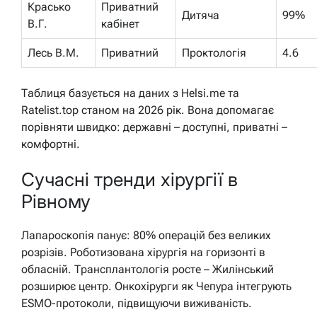
Красько
Приватний
Дитяча
99%
В.Г.
кабінет
Лесь В.М.
Приватний
Проктологія
4.6
Таблиця базується на даних з Helsi.me та
Ratelist.top станом на 2026 рік. Вона допомагає
порівняти швидко: державні – доступні, приватні –
комфортні.
Сучасні тренди хірургії в
Рівному
Лапароскопія панує: 80% операцій без великих
розрізів. Роботизована хірургія на горизонті в
обласній. Трансплантологія росте – Жилінський
розширює центр. Онкохірурги як Чепура інтегрують
ESMO-протоколи, підвищуючи виживаність.