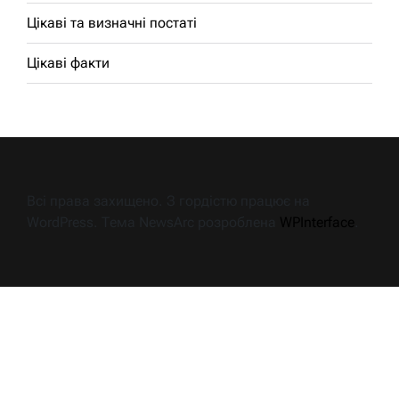
Цікаві та визначні постаті
Цікаві факти
Всі права захищено. З гордістю працює на
WordPress. Тема NewsArc розроблена
WPInterface
.