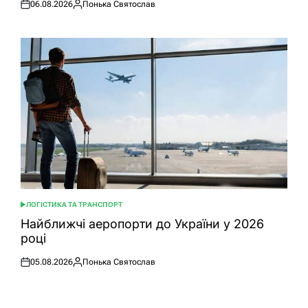
06.08.2026
Понька Святослав
Оприлюднено
Опубліковано
ЛОГІСТИКА ТА ТРАНСПОРТ
ОПУБЛІКУВАТИ
У
Найближчі аеропорти до України у 2026
році
05.08.2026
Понька Святослав
Оприлюднено
Опубліковано