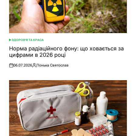
ЗДОРОВ'Я ТА КРАСА
ОПУБЛІКУВАТИ
У
Норма радіаційного фону: що ховається за
цифрами в 2026 році
06.07.2026
Понька Святослав
Оприлюднено
Опубліковано