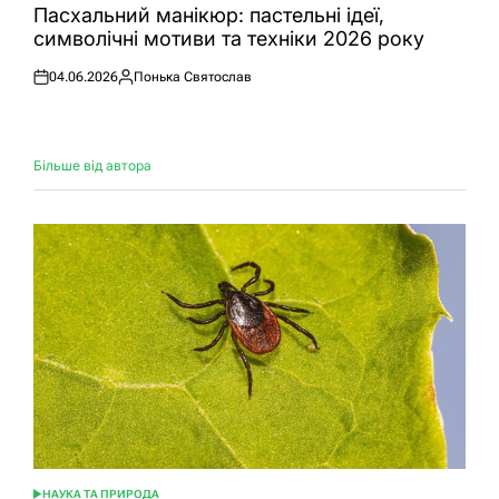
У
Пасхальний манікюр: пастельні ідеї,
символічні мотиви та техніки 2026 року
04.06.2026
Понька Святослав
Оприлюднено
Опубліковано
Більше від автора
НАУКА ТА ПРИРОДА