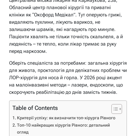
Центральна міська лікарня на Карнаухова, 25а,
Обласний центр планової хірургії та приватні
клініки як “Оксфорд Медікал”. Тут оперують грижі,
видаляють пухлини, лікують варикоз, не
залишаючи шрамів, які нагадують про минуле.
Пацієнти хвалять не тільки точність скальпеля, а й
людяність – те тепло, коли лікар тримає за руку
перед наркозом.
Оберіть спеціаліста за потребами: загальна хірургія
для живота, проктологія для делікатних проблем чи
ЛОР-хірургія для носа й горла. У 2026 році акцент
на малоінвазивні методи – лазери, ендоскопи, що
скорочують реабілітацію до днів замість тижнів.
Table of Contents
Критерії успіху: як визначити топ-хірурга Рівного
Топ-10 найкращих хірургів Рівного: детальний
огляд