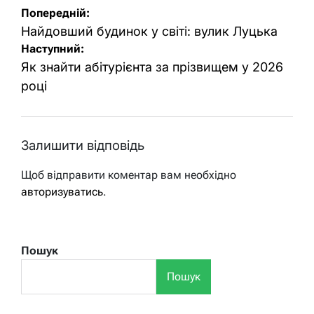
Навігація
Попередній:
записів
Найдовший будинок у світі: вулик Луцька
Наступний:
Як знайти абітурієнта за прізвищем у 2026
році
Залишити відповідь
Щоб відправити коментар вам необхідно
авторизуватись
.
Пошук
Пошук