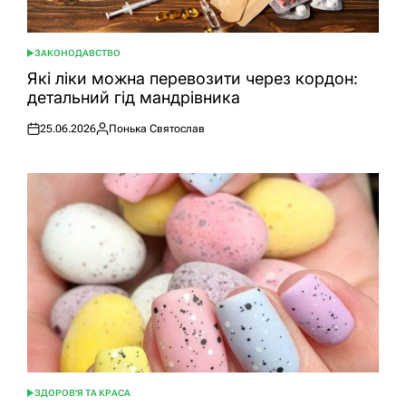
ЗАКОНОДАВСТВО
ОПУБЛІКУВАТИ
У
Які ліки можна перевозити через кордон:
детальний гід мандрівника
25.06.2026
Понька Святослав
Оприлюднено
Опубліковано
ЗДОРОВ'Я ТА КРАСА
ОПУБЛІКУВАТИ