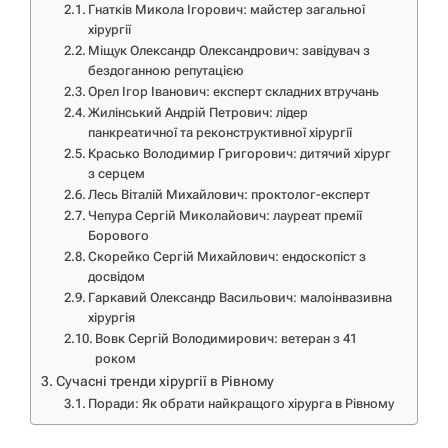
Гнатків Микола Ігорович: майстер загальної
хірургії
Міщук Олександр Олександрович: завідувач з
бездоганною репутацією
Орел Ігор Іванович: експерт складних втручань
Жилінський Андрій Петрович: лідер
панкреатичної та реконструктивної хірургії
Красько Володимир Григорович: дитячий хірург
з серцем
Лесь Віталій Михайлович: проктолог-експерт
Чепура Сергій Миколайович: лауреат премії
Борового
Скорейко Сергій Михайлович: ендоскопіст з
досвідом
Гаркавий Олександр Васильович: малоінвазивна
хірургія
Вовк Сергій Володимирович: ветеран з 41
роком
Сучасні тренди хірургії в Рівному
Поради: Як обрати найкращого хірурга в Рівному