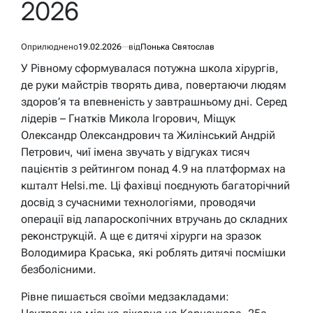
2026
Оприлюднено
19.02.2026
від
Понька Святослав
У Рівному сформувалася потужна школа хірургів,
де руки майстрів творять дива, повертаючи людям
здоров’я та впевненість у завтрашньому дні. Серед
лідерів – Гнатків Микола Ігорович, Міщук
Олександр Олександрович та Жилінський Андрій
Петрович, чиї імена звучать у відгуках тисяч
пацієнтів з рейтингом понад 4.9 на платформах на
кшталт Helsi.me. Ці фахівці поєднують багаторічний
досвід з сучасними технологіями, проводячи
операції від лапароскопічних втручань до складних
реконструкцій. А ще є дитячі хірурги на зразок
Володимира Краська, які роблять дитячі посмішки
безболісними.
Рівне пишається своїми медзакладами: