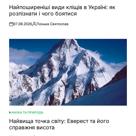
ОПУБЛІКУВАТИ
У
Найпоширеніші види кліщів в Україні: як
розпізнати і чого боятися
07.08.2026
Понька Святослав
Оприлюднено
Опубліковано
НАУКА ТА ПРИРОДА
ОПУБЛІКУВАТИ
У
Найвища точка світу: Еверест та його
справжня висота