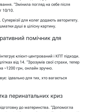
вання. “Змінила погляд на себе після
г 10/10.
. Супервізії для колег додають авторитету.
 шматки душі в цілісну картину.
гративний помічник для
інтегрує клієнт-центрований і КПТ підходи.
літках від 14. “Зрозумів свої страхи, тепер
іна ~1200 грн, онлайн зручно.
вує: ідеально для тих, хто вагається
тка перинатальних криз
 підготовку до материнства. “Допомогла