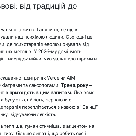
ьвові: від традицій до
туального життя Галичини, де ще в
вували над психікою людини. Сьогодні це
ями, де психотерапія еволюціонувала від
тивних методів. У 2026-му домінують
ії – наслідок війни, яка залишила шрами в
скавично: центри як Verde чи AIM
ихіатрами та сексологами.
Тренд року –
нтів приходять з цим запитом.
Львівські
а будують стійкість, черпаючи з
е терапія переплітається з кавою в “Свічці”
инку, відчуваючи легкість.
а тепліша, гуманістичніша, з акцентом на
ітиву, більше емпатії, що робить сесії