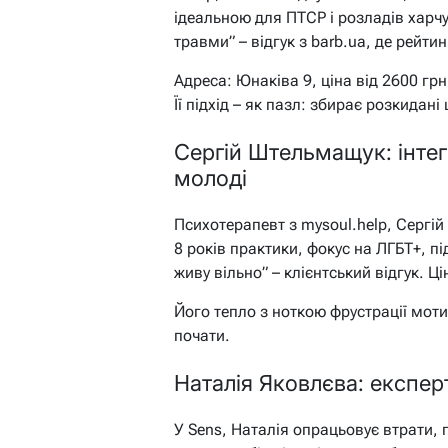
ідеальною для ПТСР і розладів харчу
травми” – відгук з barb.ua, де рейтин
Адреса: Юнаківа 9, ціна від 2600 грн
Її підхід – як пазл: збирає розкидані
Сергій Штельмащук: інте
молоді
Психотерапевт з mysoul.help, Сергій 
8 років практики, фокус на ЛГБТ+, під
живу вільно” – клієнтський відгук. Ц
Його тепло з ноткою фрустрації моти
почати.
Наталія Яковлєва: експер
У Sens, Наталія опрацьовує втрати,