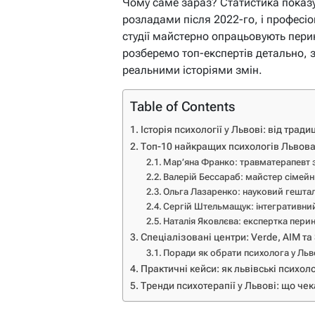
Чому саме зараз? Статистика показу
розладами після 2022-го, і професіо
студії майстерно опрацьовують перин
розберемо топ-експертів детально, 
реальними історіями змін.
Table of Contents
Історія психології у Львові: від тради
Топ-10 найкращих психологів Львова
Мар’яна Франко: травматерапевт 
Валерій Бессараб: майстер сімейн
Ольга Лазаренко: науковий гештал
Сергій Штельмащук: інтегративний
Наталія Яковлєва: експертка пери
Спеціалізовані центри: Verde, AIM та
Поради як обрати психолога у Льв
Практичні кейси: як львівські психол
Тренди психотерапії у Львові: що че