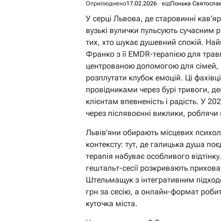
Оприлюднено
17.02.2026
від
Понька Святосла
У серці Львова, де старовинні кав’яр
вузькі вулички пульсують сучасним 
тих, хто шукає душевний спокій. На
Франко з її EMDR-терапією для травм
центрованою допомогою для сімей, 
розплутати клубок емоцій. Ці фахівц
провідниками через бурі тривоги, де
клієнтам впевненість і радість. У 202
через післявоєнні виклики, роблячи
Львів’яни обирають місцевих психол
контексту: тут, де галицька душа по
терапія набуває особливого відтінку
гештальт-сесії розкривають прихован
Штельмащук з інтегративним підходом
грн за сесію, а онлайн-формат роби
куточка міста.