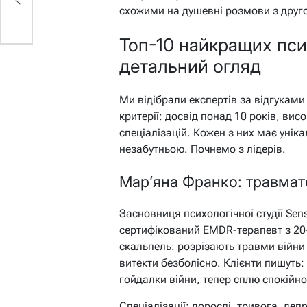
схожими на душевні розмови з друг
Топ-10 найкращих пси
детальний огляд
Ми відібрали експертів за відгуками 
критерії: досвід понад 10 років, висо
спеціалізацій. Кожен з них має унік
незабутньою. Почнемо з лідерів.
Мар’яна Франко: травмат
Засновниця психологічної студії Sen
сертифікований EMDR-терапевт з 20-р
скальпель: розрізають травми війни
витекти безболісно. Клієнти пишуть
гойдалки війни, тепер сплю спокійно” 
Спеціалізації: дорослі, тривога, деп