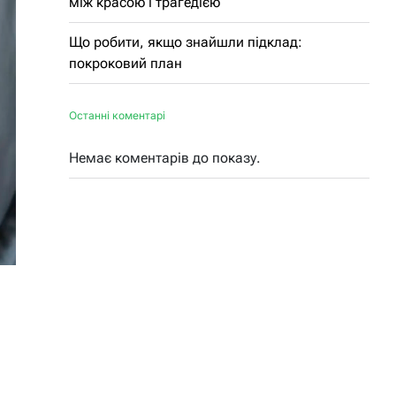
між красою і трагедією
Що робити, якщо знайшли підклад:
покроковий план
Останні коментарі
Немає коментарів до показу.