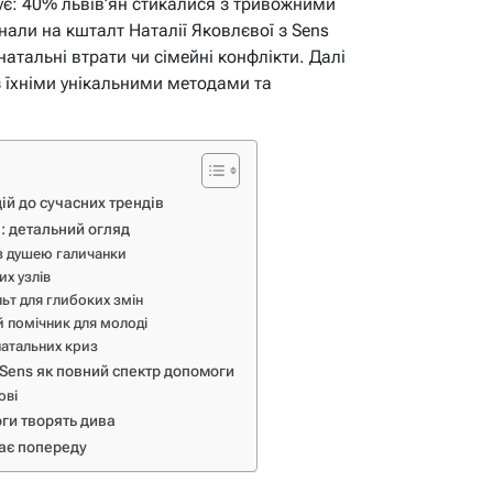
є: 40% львів’ян стикалися з тривожними
нали на кшталт Наталії Яковлєвої з Sens
атальні втрати чи сімейні конфлікти. Далі
з їхніми унікальними методами та
цій до сучасних трендів
: детальний огляд
з душею галичанки
их узлів
ьт для глибоких змін
 помічник для молоді
натальних криз
 Sens як повний спектр допомоги
ові
оги творять дива
кає попереду