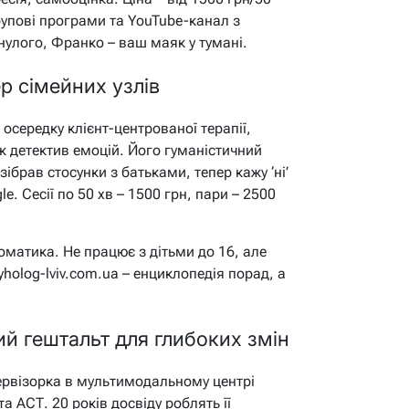
рупові програми та YouTube-канал з
нулого, Франко – ваш маяк у тумані.
р сімейних узлів
осередку клієнт-центрованої терапії,
к детектив емоцій. Його гуманістичний
зібрав стосунки з батьками, тепер кажу ‘ні’
e. Сесії по 50 хв – 1500 грн, пари – 2500
оматика. Не працює з дітьми до 16, але
yholog-lviv.com.ua – енциклопедія порад, а
й гештальт для глибоких змін
ервізорка в мультимодальному центрі
а АСТ. 20 років досвіду роблять її