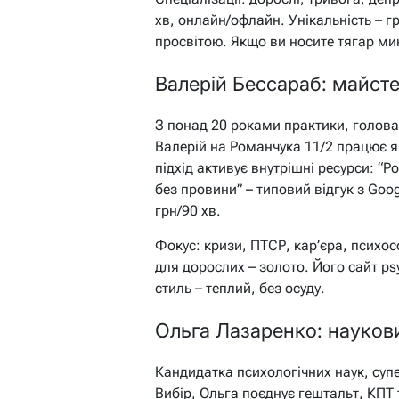
хв, онлайн/офлайн. Унікальність – г
просвітою. Якщо ви носите тягар ми
Валерій Бессараб: майсте
З понад 20 роками практики, голова 
Валерій на Романчука 11/2 працює я
підхід активує внутрішні ресурси: “Ро
без провини” – типовий відгук з Googl
грн/90 хв.
Фокус: кризи, ПТСР, кар’єра, психос
для дорослих – золото. Його сайт ps
стиль – теплий, без осуду.
Ольга Лазаренко: наукови
Кандидатка психологічних наук, суп
Вибір, Ольга поєднує гештальт, КПТ т