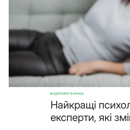
ЗДОРОВ'Я ТА КРАСА
ОПУБЛІКУВАТИ
У
Найкращі психо
експерти, які з