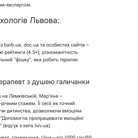
ом-експертом.
хологів Львова:
з barb.ua, doc.ua та особистих сайтів –
кі рейтинги (4.5+), різноманітність
альний “фішку”, яка робить терапію
ерапевт з душею галичанки
s на Лемківській, Мар’яна –
ічним стажем. Її сесії як точний
 чи дитинства, дозволяючи емоціям
: “Допомогла пропрацювати емоційні
(відгук з sens.lviv.ua).
ресія, самооцінка. Ціна – від 1500 грн/50