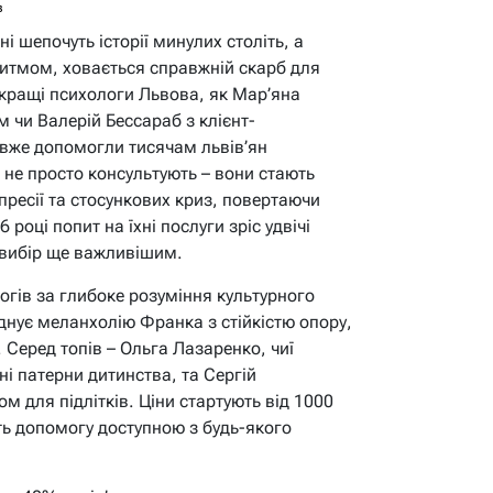
в
ні шепочуть історії минулих століть, а
ритмом, ховається справжній скарб для
йкращі психологи Львова, як Мар’яна
 чи Валерій Бессараб з клієнт-
вже допомогли тисячам львів’ян
і не просто консультують – вони стають
пресії та стосункових криз, повертаючи
6 році попит на їхні послуги зріс удвічі
 вибір ще важливішим.
огів за глибоке розуміння культурного
єднує меланхолію Франка з стійкістю опору,
. Серед топів – Ольга Лазаренко, чиї
і патерни дитинства, та Сергій
 для підлітків. Ціни стартують від 1000
ть допомогу доступною з будь-якого