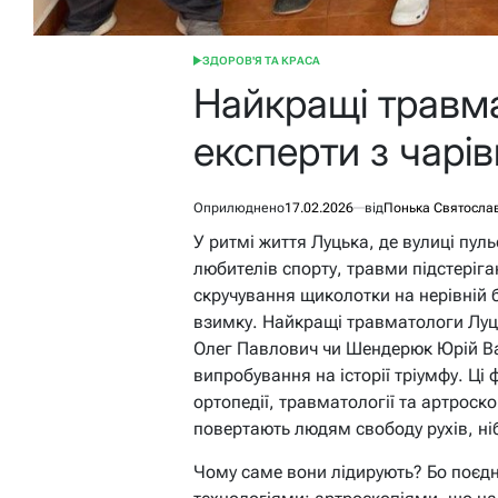
ЗДОРОВ'Я ТА КРАСА
ОПУБЛІКУВАТИ
У
Найкращі травм
експерти з чарі
Оприлюднено
17.02.2026
від
Понька Святосла
У ритмі життя Луцька, де вулиці пуль
любителів спорту, травми підстеріга
скручування щиколотки на нерівній б
взимку. Найкращі травматологи Луць
Олег Павлович чи Шендерюк Юрій Ва
випробування на історії тріумфу. Ці
ортопедії, травматології та артроск
повертають людям свободу рухів, ні
Чому саме вони лідирують? Бо поєдн