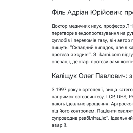
Філь Адріан Юрійович: п
Доктор медичних наук, професор ЛНМ
перетворив ендопротезування на рути
суглобів і переломів тазу, він автор
пишуть: “Складний випадок, але ліка
протеза я ходив!”. З likarni.com відг
операції, де старі протези замінюют
Каліщук Олег Павлович: з
З 1997 року в ортопедії, вища катего
напрямок остеосинтезу. LCP, DHS, P
дають ідеальне зрощення. Артроскоп
під його контролем. Пацієнти хвалят
супроводив реабілітацію”. Ідеальний
аварій.