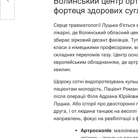
Волинський центр орто
фортеця здорових суг
Серце травматології Луцька б’ється в
лікарні, де Волинський обласний цент
збирає зірковий десант фахівців. Ту
класи з німецькими професорами, 
складних переломів тазу. Центр осн
європейським обладнанням, де артро
хвилин.
Щороку сотні ендопротезувань кульш
пацієнтам молодість. Пацієнт Роман
після операції Філя Адріана Юрійов
Луцька. Або історії про двосторонні 
друга, і от людина танцює на весілл
направлень, фокус на реабілітації з
Артроскопія
: малоінваз
зв’язок – ідеально для 