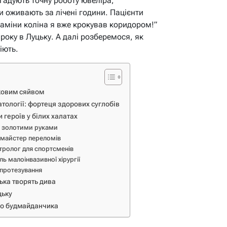
гадують точну роботу ювеліра,
и оживають за лічені години. Пацієнти
заміни коліна я вже крокував коридором!”
 року в Луцьку. А далі розберемося, як
іють.
рковим сяйвом
атології: фортеця здорових суглобів
 героїв у білих халатах
з золотими руками
, майстер переломів
ролог для спортсменів
ь малоінвазивної хірургії
 протезування
ька творять дива
цьку
 до будмайданчика