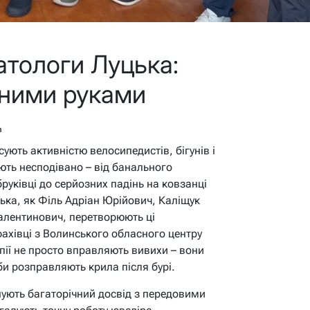
атологи Луцька:
вними руками
в
сують активністю велосипедистів, бігунів і
ють несподівано – від банального
руківці до серйозних падінь на ковзанці
ка, як Філь Адріан Юрійович, Каліщук
лентинович, перетворюють ці
 фахівці з Волинського обласного центру
опії не просто вправляють вивихи – вони
би розправляють крила після бурі.
ують багаторічний досвід з передовими