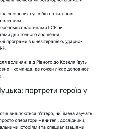
міна зношених суглобів на титанові
новленням.
 переломів пластинами LCP чи
ами для точного зрощення.
ьні програми з кінезітерапією, ударно-
RP.
ля волинян: від Рівного до Ковеля їдуть
овне – команда, де кожен лікар доповнює
і.
уцька: портрети героїв у
гів виділяються п’ятеро, чиї імена звучать
 просто оператори – вчителі, дослідники,
еальними історіями та специализаціями.