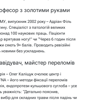
рофесор з золотими руками
У, випускник 2002 року – Адріан Філь
ну. Спеціаліст з патологій великих
 понад 100 наукових праць. Пацієнти
р врятував ногу!” чи “Через 6 годин після
уки сяють 9+ балів. Проводить ревізійні
ь новими без ускладнень.
авідувач, майстер переломів
рія – Олег Каліщук очолює центр і
FNA – його методи фіксації переломів
ія, ендопротези кульшового суглоба – усе
ь уважність: “Детально пояснив,
 вибір для складних травм після падінь чи