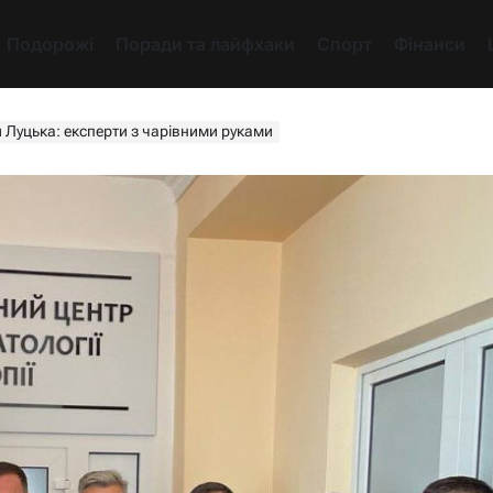
Подорожі
Поради та лайфхаки
Спорт
Фінанси
Луцька: експерти з чарівними руками