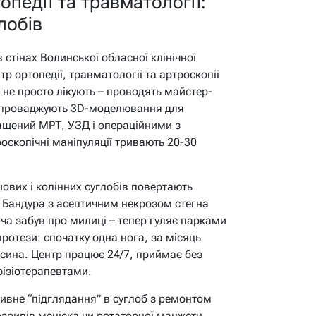
педії та травматології:
лобів
 стінах Волинської обласної клінічної
р ортопедії, травматології та артроскопії
т не просто лікують – проводять майстер-
впроваджують 3D-моделювання для
ащений МРТ, УЗД і операційними з
скопічні маніпуляції тривають 20-30
ових і колінних суглобів повертають
 Бандура з асептичним некрозом стегна
ича забув про милиці – тепер гуляє парками
протези: спочатку одна нога, за місяць
і сина. Центр працює 24/7, приймає без
 фізіотерапевтами.
ивне “підглядання” в суглоб з ремонтом
розривів меніска чи ротаторної манжети