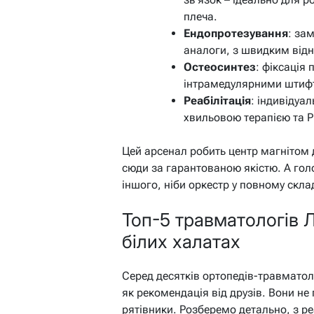
плеча.
Ендопротезування
: за
аналоги, з швидким від
Остеосинтез
: фіксація
інтрамедулярними штифт
Реабілітація
: індивідуал
хвильовою терапією та P
Цей арсенал робить центр магнітом д
сюди за гарантованою якістю. А гол
іншого, ніби оркестр у повному склад
Топ-5 травматологів Л
білих халатах
Серед десятків ортопедів-травматоло
як рекомендація від друзів. Вони не
рятівники. Розберемо детально, з р