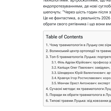
технологіями: артроскопіями, що на
ендопротезуваннями, де нові суглоб
шепочуть: “Через шість годин після 
Це не фантастика, а реальність 2026
обрати свого рятівника і що вони вм
Table of Contents
Чому травматологія в Луцьку сяє зі
Волинський центр ортопедії та травм
Топ-5 травматологів Луцька: портрети
Філь Адріан Юрійович: професор 
Каліщук Олег Павлович: завідувач
Шендерюк Юрій Валентинович: арт
Кравчук Ігор Ростиславович: корол
Менчак Орест Антонович: експерт
Сучасні методи: як травматологи Луц
Поради як обрати травматолога в Лу
Типові травми Луцька: від ковзанки