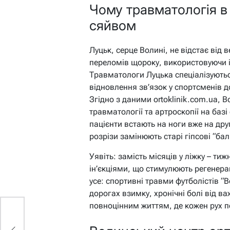
Чому травматологія в
сяйвом
Луцьк, серце Волині, не відстає від в
переломів щороку, використовуючи і
Травматологи Луцька спеціалізуютьс
відновлення зв’язок у спортсменів до
Згідно з даними ortoklinik.com.ua, 
травматології та артроскопії на базі
пацієнти встають на ноги вже на дру
розрізи замінюють старі гіпсові “бал
Уявіть: замість місяців у ліжку – тижн
ін’єкціями, що стимулюють регенера
усе: спортивні травми футболістів “В
дорогах взимку, хронічні болі від важ
повноцінним життям, де кожен рух 