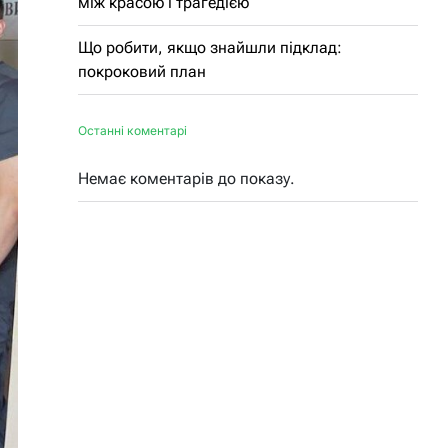
між красою і трагедією
Що робити, якщо знайшли підклад:
покроковий план
Останні коментарі
Немає коментарів до показу.