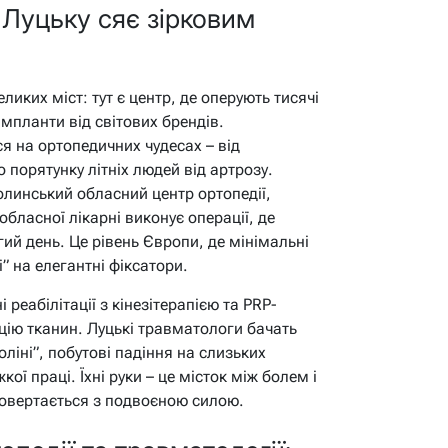
 Луцьку сяє зірковим
еликих міст: тут є центр, де оперують тисячі
мпланти від світових брендів.
я на ортопедичних чудесах – від
 порятунку літніх людей від артрозу.
Волинський обласний центр ортопедії,
 обласної лікарні виконує операції, де
гий день. Це рівень Європи, де мінімальні
і” на елегантні фіксатори.
і реабілітації з кінезітерапією та PRP-
цію тканин. Луцькі травматологи бачать
оліні”, побутові падіння на слизьких
кої праці. Їхні руки – це місток між болем і
повертається з подвоєною силою.