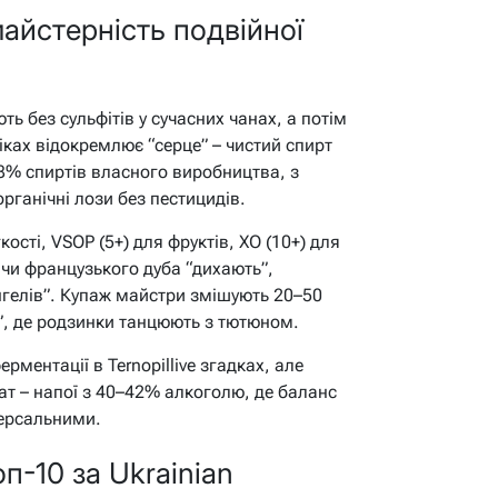
майстерність подвійної
ь без сульфітів у сучасних чанах, а потім
ікax відокремлює “серце” – чистий спирт
8% спиртів власного виробництва, з
рганічні лози без пестицидів.
кості, VSOP (5+) для фруктів, XO (10+) для
 чи французького дуба “дихають”,
гелів”. Купаж майстри змішують 20–50
*”, де родзинки танцюють з тютюном.
рментації в Ternopillive згадках, але
ат – напої з 40–42% алкоголю, де баланс
версальними.
п-10 за Ukrainian