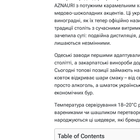
AZNAURI з потужним карамельним х
медово-шоколадних акцентів. Ці укра
виноградні, як їх тепер офіційно на
традиції століть з сучасними витрим
зачепила суті: подвійна дистиляція,
лишаються незмінними.
Одеські заводи першими адаптували
столітті, а закарпатські винороби д
Сьогодні топові позиції займають на
ковток відкриває шари смаку – від с
просто алкоголь, а шматок українсько
економічних бур.
Температура сервірування 18–20°C р
варениками чи шашликом перетворює
народжуються ці шедеври, які бренди 
Table of Contents