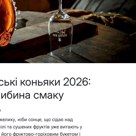
ські коньяки 2026:
глибина смаку
в
елиху, ніби сонце, що сідає над
лі та сушених фруктів уже витають у
з його фруктово-горіховим букетом і