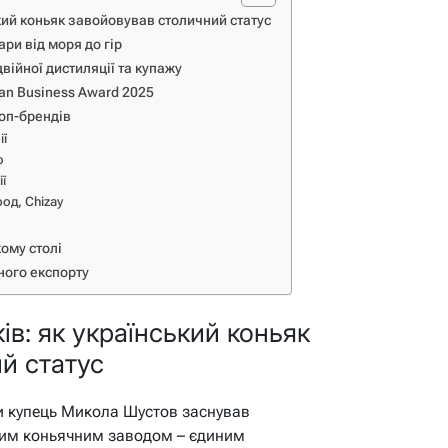
кий коньяк завойовував столичний статус
ри від моря до гір
двійної дистиляції та купажу
ian Business Award 2025
топ-брендів
ії
ю
ї
од, Chizay
кому столі
ного експорту
в: як український коньяк
й статус
ли купець Микола Шустов заснував
ким коньячним заводом – єдиним