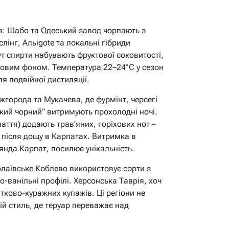
ів: Шабо та Одеський завод чорпають з
лінг, Альigotе та локальні гібриди
т спирти набувають фруктової соковитості,
бовим фоном. Температура 22–24°C у сезон
я подвійної дистиляції.
Ужгорода та Мукачева, де фурмінт, черсегі
ий чорний” витримують прохолодні ночі.
аття) додають трав’яних, горіхових нот –
 після дощу в Карпатах. Витримка в
янда Карпат, посилює унікальність.
олаївське Коблево використовує сорти з
-ванільні профілі. Херсонська Таврія, хоч
тково-куражних купажів. Ці регіони не
ій стиль, де теруар переважає над