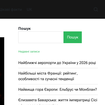
Цікаві факти
UK
Пошук
Пошук
Недавні записи
Найближчі аеропорти до України у 2026 році
Найбільші міста Франції: рейтинг,
особливості та сучасні тенденції
Найвища гора Європи: Ельбрус чи Монблан?
Єлизавета Баварська: життя імператриці Сісі