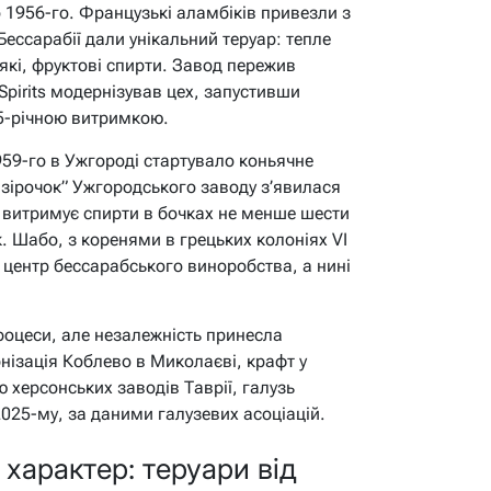
о 1956-го. Французькі аламбіків привезли з
ессарабії дали унікальний теруар: тепле
які, фруктові спирти. Завод пережив
 Spirits модернізував цех, запустивши
35-річною витримкою.
959-го в Ужгороді стартувало коньячне
 зірочок” Ужгородського заводу з’явилася
, витримує спирти в бочках не менше шести
. Шабо, з коренями в грецьких колоніях VI
 як центр бессарабського виноробства, а нині
роцеси, але незалежність принесла
нізація Коблево в Миколаєві, крафт у
ю херсонських заводів Таврії, галузь
2025-му, за даними галузевих асоціацій.
характер: теруари від