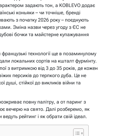
арактером задають тон, а KOBLEVO додає
їнські коньяки – чи точніше, бренді
зивають з початку 2026 року – поєднують
ками. Зміна назви через угоду з ЄС не
 дубові бочки та майстерне купажування
 французькі технології ще в позаминулому
одали локальних сортів на кшталт фурмінту.
пої з витримкою від 3 до 35 років, де кожен
віжих персиків до терпкого дуба. Це не
ї душі, стійкої до викликів війни та
озкриває повну палітру, а от паринг з
 вечерю на свято. Далі розберемо, як
ведуть рейтинг і як обрати свій ідеал.