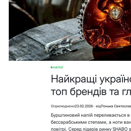
НАПОЇ
ОПУБЛІКУВАТИ
У
Найкращі україн
топ брендів та 
Оприлюднено
23.02.2026
від
Понька Святосла
Бурштиновий напій переливається в к
бессарабськими степами, а ноти вані
повітрі. Серед лідерів ринку SHABO 