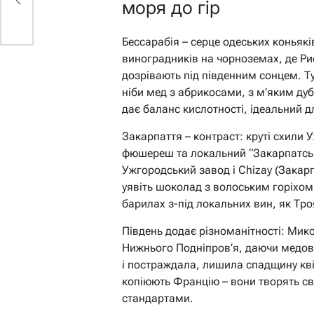
моря до гір
Бессарабія – серце одеських коньяк
виноградників на чорноземах, де Рис
дозрівають під південним сонцем. Ту
ніби мед з абрикосами, з м’яким ду
дає баланс кислотності, ідеальний дл
Закарпаття – контраст: круті схили 
фюшереш та локальний “Закарпатськ
Ужгородський завод і Chizay (Закарп
уявіть шоколад з волоським горіхом
барилах з-під локальних вин, як Тро
Південь додає різноманітності: Мик
Нижнього Подніпров’я, даючи медово
і постраждала, лишила спадщину кві
копіюють Францію – вони творять св
стандартами.