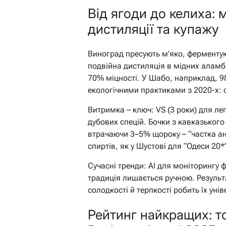
Від ягоди до келиха: 
дистиляції та купажу
Виноград пресують м’яко, ферментуют
подвійна дистиляція в мідних аламб
70% міцності. У Шабо, наприклад, 9
екологічними практиками з 2020-х: о
Витримка – ключ: VS (3 роки) для лег
дубових спецій. Бочки з кавказького
втрачаючи 3–5% щороку – “частка ан
спиртів, як у Шустові для “Одеси 20
Сучасні тренди: AI для моніторингу фе
традиція лишається ручною. Результ
солодкості й терпкості робить їх уні
Рейтинг найкращих: то