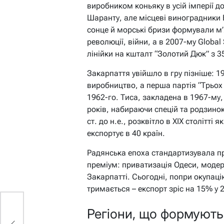
виробником коньяку в усій імперії д
Шаранту, але місцеві виноградники Б
сонце й морські бризи формували м’
революції, війни, а в 2007-му Global
лінійки на кшталт “Золотий Дюк” з 
Закарпаття увійшло в гру пізніше: 1
виробництво, а перша партія “Трьох
1962-го. Тиса, закладена в 1967-му
років, набираючи спецій та родзинок
ст. до н.е., розквітло в XIX столітті
експортує в 40 країн.
Радянська епоха стандартизувала п
преміум: приватизація Одеси, модер
Закарпатті. Сьогодні, попри окупаці
тримається – експорт зріс на 15% у 
Регіони, що формують 