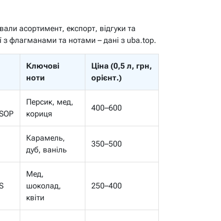
вали асортимент, експорт, відгуки та
ї з флагманами та нотами – дані з uba.top.
Ключові
Ціна (0,5 л, грн,
н
ноти
орієнт.)
Персик, мед,
400–600
VSOP
кориця
Карамель,
350–500
дуб, ваніль
Мед,
S
шоколад,
250–400
квіти