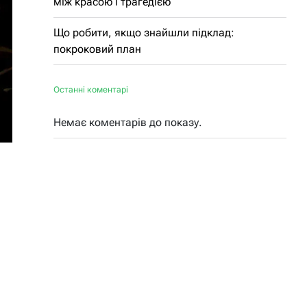
між красою і трагедією
Що робити, якщо знайшли підклад:
покроковий план
Останні коментарі
Немає коментарів до показу.