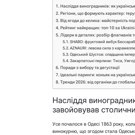
Насліддя виноградників: як українсь
Регіони, що формують характер: теруа
Від ягоди до келиха: майстерність по
Рейтинг найкращих: топ-10 за Ukrain
Лідери в деталях: розбір флагманів 
SHABO: фруктовий вибух Бессараб
AZNAURI: левова сила з карамелл
Одеський Шустов: спадщина імпері
Закарпатські перлини: Тиса, Ужгор
Поради з вибору та дегустації
Ідеальні паринги: коньяк на українсь
Тренди 2026: від органіки до глобаль
Насліддя виноградникі
завойовував столични
Усе почалося в Одесі 1863 року, ко
винокурню, що згодом стала Одесь