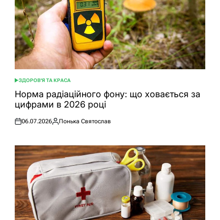
ЗДОРОВ'Я ТА КРАСА
ОПУБЛІКУВАТИ
У
Норма радіаційного фону: що ховається за
цифрами в 2026 році
06.07.2026
Понька Святослав
Оприлюднено
Опубліковано