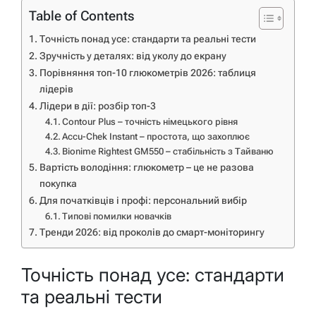
Table of Contents
Точність понад усе: стандарти та реальні тести
Зручність у деталях: від уколу до екрану
Порівняння топ-10 глюкометрів 2026: таблиця
лідерів
Лідери в дії: розбір топ-3
Contour Plus – точність німецького рівня
Accu-Chek Instant – простота, що захоплює
Bionime Rightest GM550 – стабільність з Тайваню
Вартість володіння: глюкометр – це не разова
покупка
Для початківців і профі: персональний вибір
Типові помилки новачків
Тренди 2026: від проколів до смарт-моніторингу
Точність понад усе: стандарти
та реальні тести