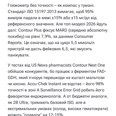
Глюкометр без точності – як компас у тумані.
Стандарт ISO 15197:2013 вимагає, щоб 95%
вимірів падали в межі ±15% або ±15 мг/дл від
референсного значення. Але топ-моделі 2026 йдуть
далі: Contour Plus фіксує MARD (середню абсолютну
похибку) на рівні 7,9%, за даними Consumer
Reports. Це означає, що на цукрі 5,5 ммоль/л
пристрій не дасть фейкових 6,5, які змусять
панікувати.
У тестах від US News pharmacists Contour Next One
обійшов конкурентів, бо працює з ферментом FAD-
GDH, який ігнорує перешкоди на кшталт мальтози
чи кисню. Accu-Chek Instant не відстає – його 98%
точності в зоні A Surveillance Error Grid робить його
фаворитом ендокринологів. А от бюджетні аналоги,
як 2B Ultra, тримають базовий ISO, але в
екстремальних умовах (холод, висока гематократи)
можуть “плавати” на 12-15%.