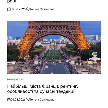
році
05.08.2026
Понька Святослав
Оприлюднено
Опубліковано
ПОДОРОЖІ
ОПУБЛІКУВАТИ
У
Найбільші міста Франції: рейтинг,
особливості та сучасні тенденції
04.08.2026
Понька Святослав
Оприлюднено
Опубліковано