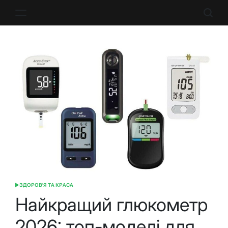
Перейти
до
вмісту
ЗДОРОВ'Я ТА КРАСА
ОПУБЛІКУВАТИ
У
Найкращий глюкометр
2026: топ-моделі для