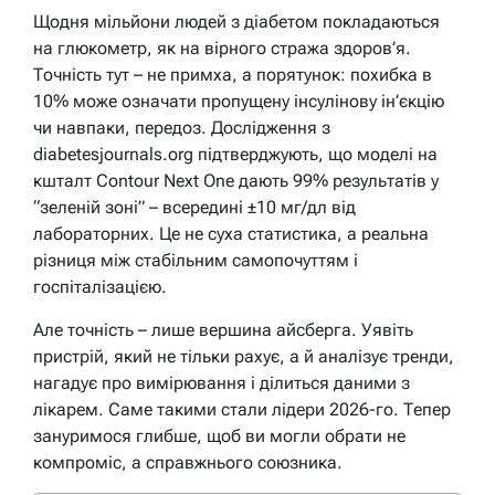
Щодня мільйони людей з діабетом покладаються
на глюкометр, як на вірного стража здоров’я.
Точність тут – не примха, а порятунок: похибка в
10% може означати пропущену інсулінову ін’єкцію
чи навпаки, передоз. Дослідження з
diabetesjournals.org підтверджують, що моделі на
кшталт Contour Next One дають 99% результатів у
“зеленій зоні” – всередині ±10 мг/дл від
лабораторних. Це не суха статистика, а реальна
різниця між стабільним самопочуттям і
госпіталізацією.
Але точність – лише вершина айсберга. Уявіть
пристрій, який не тільки рахує, а й аналізує тренди,
нагадує про вимірювання і ділиться даними з
лікарем. Саме такими стали лідери 2026-го. Тепер
зануримося глибше, щоб ви могли обрати не
компроміс, а справжнього союзника.