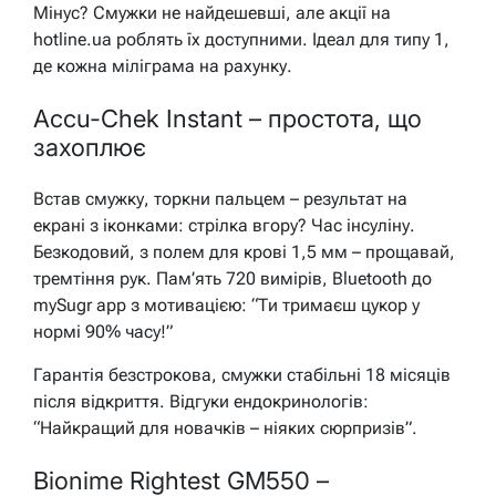
Мінус? Смужки не найдешевші, але акції на
hotline.ua роблять їх доступними. Ідеал для типу 1,
де кожна міліграма на рахунку.
Accu-Chek Instant – простота, що
захоплює
Встав смужку, торкни пальцем – результат на
екрані з іконками: стрілка вгору? Час інсуліну.
Безкодовий, з полем для крові 1,5 мм – прощавай,
тремтіння рук. Пам’ять 720 вимірів, Bluetooth до
mySugr app з мотивацією: “Ти тримаєш цукор у
нормі 90% часу!”
Гарантія безстрокова, смужки стабільні 18 місяців
після відкриття. Відгуки ендокринологів:
“Найкращий для новачків – ніяких сюрпризів”.
Bionime Rightest GM550 –