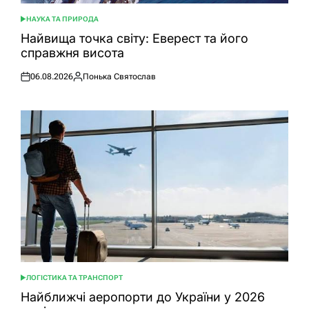
НАУКА ТА ПРИРОДА
ОПУБЛІКУВАТИ
У
Найвища точка світу: Еверест та його
справжня висота
06.08.2026
Понька Святослав
Оприлюднено
Опубліковано
ЛОГІСТИКА ТА ТРАНСПОРТ
ОПУБЛІКУВАТИ
У
Найближчі аеропорти до України у 2026