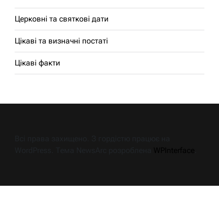
Церковні та святкові дати
Цікаві та визначні постаті
Цікаві факти
Всі права захищено. З гордістю працює на
WordPress. Тема NewsArc розроблена
WPInterface
.