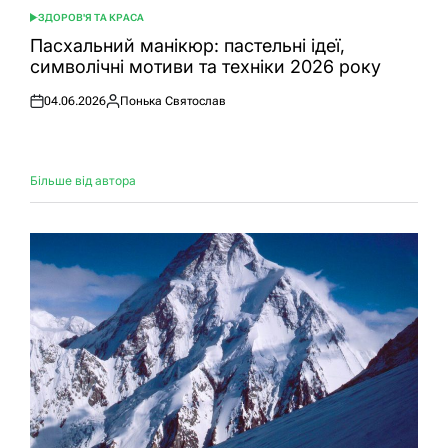
ЗДОРОВ'Я ТА КРАСА
ОПУБЛІКУВАТИ
У
Пасхальний манікюр: пастельні ідеї,
символічні мотиви та техніки 2026 року
04.06.2026
Понька Святослав
Оприлюднено
Опубліковано
Більше від автора