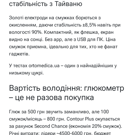
стабільність з Тайваню
Золоті електроди на смужках борються з
окисленням, даючи стабільність ±8,5% навіть при
вологості 90%. Компактний, як флешка, екран
видно на сонці. Без app, але з USB для ПК. Ціна
смужок приємна, ідеально для тих, хто не фанат
гаджетів.
У тестах ortomedica.ua – один з найнадійніших у
низькому цукрі.
Вартість володіння: глюкометр
– це не разова покупка
Глюк за 500 грн звучить заманливо, але 100
смужок/місяць – 800 грн. Contour Plus окупається
за рахунок Second Chance (економія 20% смужок).
Річні витрати: лідери ~4500-6000 грн, бюджет