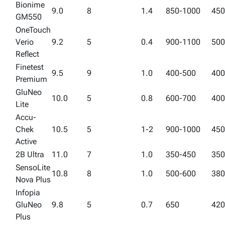
Bionime
9.0
8
1.4
850-1000
450
GM550
OneTouch
Verio
9.2
5
0.4
900-1100
500
Reflect
Finetest
9.5
9
1.0
400-500
400
Premium
GluNeo
10.0
5
0.8
600-700
400
Lite
Accu-
Chek
10.5
5
1-2
900-1000
450
Active
2B Ultra
11.0
7
1.0
350-450
350
SensoLite
10.8
8
1.0
500-600
380
Nova Plus
Infopia
GluNeo
9.8
5
0.7
650
420
Plus