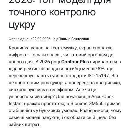
точного контролю
цукру
Оприлюднено
22.02.2026
від
Понька Святослав
Кровинка капає на тест-смужку, екран спалахує
цифрою – і ось ти знаєш, чи готовий організм до
нового дня. У 2026 році
Contour Plus
виривається в
лідери рейтингів завдяки похибці менше 8%, що
перевершує навіть суворі стандарти ISO 15197. Він
не просто вимірює цукор, а попереджає про ризики,
синхронізуючись з телефоном. Але чи це
універсальний вибір? Для початківців Accu-Chek
Instant вражає простотою, а Bionime GM550 тримає
стабільність у будь-яких умовах. Розберемося, чому
саме ці моделі панують, і як обрати свій ідеал без
зайвих витрат.