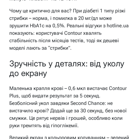
Чому це критично для вас? При діабеті 1 типу різкі
стрибки – норма, і помилка в 20 мг/дл може
зрушити HbA1c на 0,5%. Реальні відгуки з hotline.ua
показують: користувачі Contour хвалять
стабільність після місяців тестів, тоді як дешеві
моделі лають за “стрибки”.
Зручність у деталях: від уколу
до екрану
Маленька крапля крові – 0,6 мкл вистачає Contour
Plus, щоб видати результат за 5 секунд.
Безболісний укол завдяки Second Chance: не
вистачило крові? Додай ще за 30 секунд, без нової
смужки. Це рятує нервів і грошей, особливо коли
руки тремтять від гіпоглікемії.
Великий екран з кольоровим кодуванням – зелений