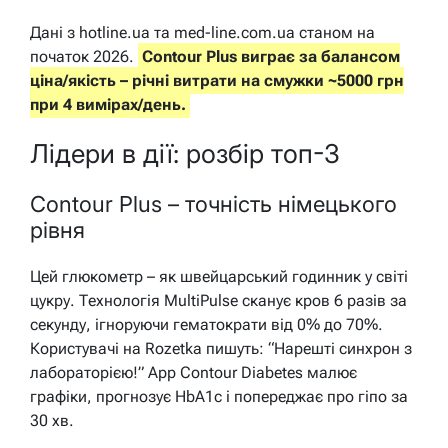
Дані з hotline.ua та med-line.com.ua станом на
початок 2026.
Contour Plus виграє за балансом
ціна/якість – річні витрати на смужки ~5000 грн
при 4 вимірах/день.
Лідери в дії: розбір топ-3
Contour Plus – точність німецького
рівня
Цей глюкометр – як швейцарський годинник у світі
цукру. Технологія MultiPulse сканує кров 6 разів за
секунду, ігноруючи гематократи від 0% до 70%.
Користувачі на Rozetka пишуть: “Нарешті синхрон з
лабораторією!” App Contour Diabetes малює
графіки, прогнозує HbA1c і попереджає про гіпо за
30 хв.