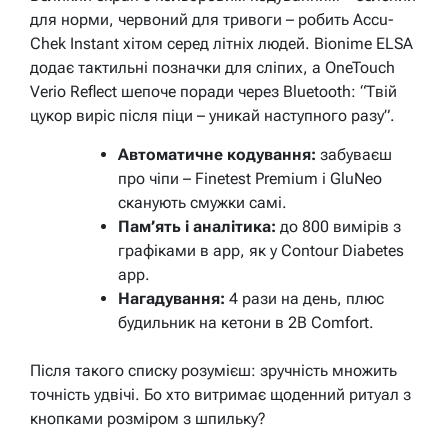
для норми, червоний для тривоги – робить Accu-
Chek Instant хітом серед літніх людей. Bionime ELSA
додає тактильні позначки для сліпих, а OneTouch
Verio Reflect шепоче поради через Bluetooth: “Твій
цукор виріс після піци – уникай наступного разу”.
Автоматичне кодування:
забуваєш
про чіпи – Finetest Premium і GluNeo
сканують смужки самі.
Пам’ять і аналітика:
до 800 вимірів з
графіками в app, як у Contour Diabetes
app.
Нагадування:
4 рази на день, плюс
будильник на кетони в 2B Comfort.
Після такого списку розумієш: зручність множить
точність удвічі. Бо хто витримає щоденний ритуал з
кнопками розміром з шпильку?