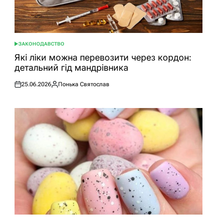
ЗАКОНОДАВСТВО
ОПУБЛІКУВАТИ
У
Які ліки можна перевозити через кордон:
детальний гід мандрівника
25.06.2026
Понька Святослав
Оприлюднено
Опубліковано