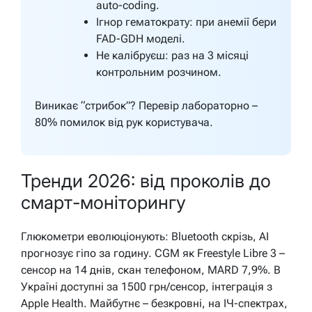
auto-coding.
Ігнор гематократу: при анемії бери
FAD-GDH моделі.
Не калібруєш: раз на 3 місяці
контрольним розчином.
Виникає “стрибок”? Перевір лабораторно –
80% помилок від рук користувача.
Тренди 2026: від проколів до
смарт-моніторингу
Глюкометри еволюціонують: Bluetooth скрізь, AI
прогнозує гіпо за годину. CGM як Freestyle Libre 3 –
сенсор на 14 днів, скан телефоном, MARD 7,9%. В
Україні доступні за 1500 грн/сенсор, інтеграція з
Apple Health. Майбутнє – безкровні, на ІЧ-спектрах,