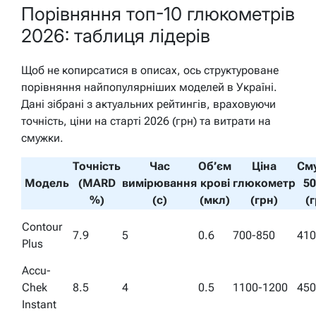
Порівняння топ-10 глюкометрів
2026: таблиця лідерів
Щоб не копирсатися в описах, ось структуроване
порівняння найпопулярніших моделей в Україні.
Дані зібрані з актуальних рейтингів, враховуючи
точність, ціни на старті 2026 (грн) та витрати на
смужки.
Точність
Час
Об’єм
Ціна
См
Модель
(MARD
вимірювання
крові
глюкометр
50
%)
(с)
(мкл)
(грн)
(
Contour
7.9
5
0.6
700-850
410
Plus
Accu-
Chek
8.5
4
0.5
1100-1200
450
Instant