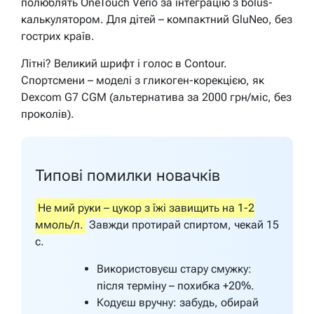
полюблять OneTouch Verio за інтеграцію з bolus-
калькулятором. Для дітей – компактний GluNeo, без
гострих країв.
Літні? Великий шрифт і голос в Contour.
Спортсмени – моделі з гликоген-корекцією, як
Dexcom G7 CGM (альтернатива за 2000 грн/міс, без
проколів).
Типові помилки новачків
Не мий руки – цукор з їжі завищить на 1-2
ммоль/л.
Завжди протирай спиртом, чекай 15
с.
Використовуєш стару смужку:
після терміну – похибка +20%.
Кодуєш вручну: забудь, обирай