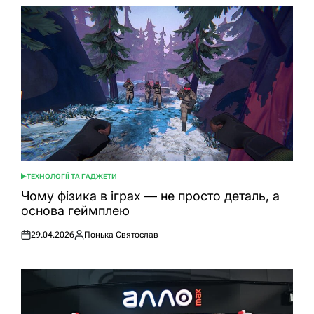
ТЕХНОЛОГІЇ ТА ГАДЖЕТИ
ОПУБЛІКУВАТИ
У
Чому фізика в іграх — не просто деталь, а
основа геймплею
29.04.2026
Понька Святослав
Оприлюднено
Опубліковано