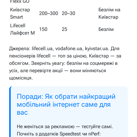
Flexx GO
Київстар
Безлім на
200–300
20–30
Smart
Київстар
Lifecell
150
25
Безлім
Лайфсет М
Джерела: lifecell.ua, vodafone.ua, kyivstar.ua. Для
пенсіонерів lifecell — топ за ціною, Київстар — за
обсягом. Зверніть увагу: безлім на соцмережі в
усіх, але перевірте акції — вони міняються
щомісяця.
Поради: Як обрати найкращий
мобільний інтернет саме для
вас
Не женіться за рекламою — тестуйте самі.
Почніть з додатків Speedtest чи nPerf: