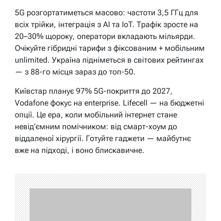
5G розгортатиметься масово: частоти 3,5 ГГц для
всіх трійки, інтеграція з AI та IoT. Трафік зросте на
20–30% щороку, оператори вкладають мільярди.
Очікуйте гібридні тарифи з фіксованим + мобільним
unlimited. Україна підніметься в світових рейтингах
— з 88-го місця зараз до топ-50.
Київстар планує 97% 5G-покриття до 2027,
Vodafone фокус на enterprise. Lifecell — на бюджетні
опції. Це ера, коли мобільний інтернет стане
невід’ємним помічником: від смарт-хоум до
віддаленої хірургії. Готуйте гаджети — майбутнє
вже на підході, і воно блискавичне.