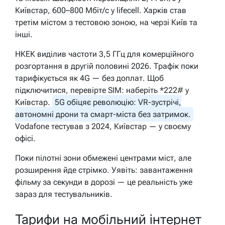
Київстар, 600–800 Мбіт/с у lifecell. Харків став
третім містом з тестовою зоною, на черзі Київ та
інші.
НКЕК виділив частоти 3,5 ГГц для комерційного
розгортання в другій половині 2026. Трафік поки
тарифікується як 4G — без доплат. Щоб
підключитися, перевірте SIM: наберіть *222# у
Київстар.
5G обіцяє революцію: VR-зустрічі,
автономні дрони та смарт-міста без затримок.
Vodafone тестував з 2024, Київстар — у своєму
офісі.
Поки пілотні зони обмежені центрами міст, але
розширення йде стрімко. Уявіть: завантаження
фільму за секунди в дорозі — це реальність уже
зараз для тестувальників.
Тарифи на мобільний інтернет