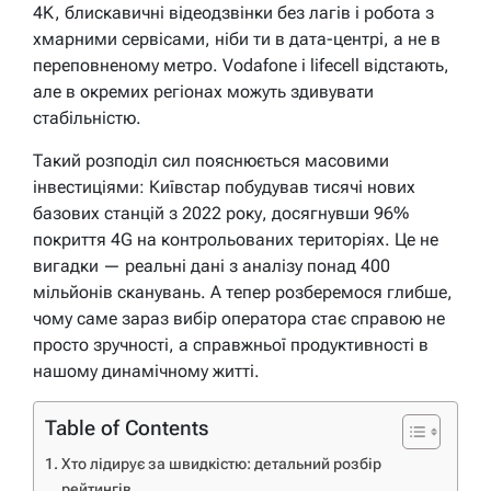
4K, блискавичні відеодзвінки без лагів і робота з
хмарними сервісами, ніби ти в дата-центрі, а не в
переповненому метро. Vodafone і lifecell відстають,
але в окремих регіонах можуть здивувати
стабільністю.
Такий розподіл сил пояснюється масовими
інвестиціями: Київстар побудував тисячі нових
базових станцій з 2022 року, досягнувши 96%
покриття 4G на контрольованих територіях. Це не
вигадки — реальні дані з аналізу понад 400
мільйонів сканувань. А тепер розберемося глибше,
чому саме зараз вибір оператора стає справою не
просто зручності, а справжньої продуктивності в
нашому динамічному житті.
Table of Contents
Хто лідирує за швидкістю: детальний розбір
рейтингів