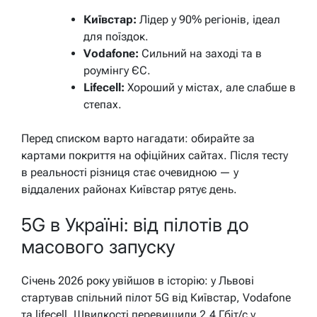
Київстар:
Лідер у 90% регіонів, ідеал
для поїздок.
Vodafone:
Сильний на заході та в
роумінгу ЄС.
Lifecell:
Хороший у містах, але слабше в
степах.
Перед списком варто нагадати: обирайте за
картами покриття на офіційних сайтах. Після тесту
в реальності різниця стає очевидною — у
віддалених районах Київстар рятує день.
5G в Україні: від пілотів до
масового запуску
Січень 2026 року увійшов в історію: у Львові
стартував спільний пілот 5G від Київстар, Vodafone
та lifecell. Швидкості перевищили 2,4 Гбіт/с у