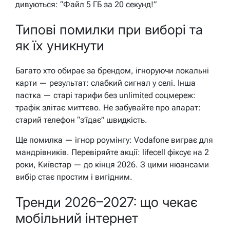
дивуються: “Файл 5 ГБ за 20 секунд!”
Типові помилки при виборі та
як їх уникнути
Багато хто обирає за брендом, ігноруючи локальні
карти — результат: слабкий сигнал у селі. Інша
пастка — старі тарифи без unlimited соцмереж:
трафік злітає миттєво. Не забувайте про апарат:
старий телефон “з’їдає” швидкість.
Ще помилка — ігнор роумінгу: Vodafone виграє для
мандрівників. Перевіряйте акції: lifecell фіксує на 2
роки, Київстар — до кінця 2026. З цими нюансами
вибір стає простим і вигідним.
Тренди 2026–2027: що чекає
мобільний інтернет