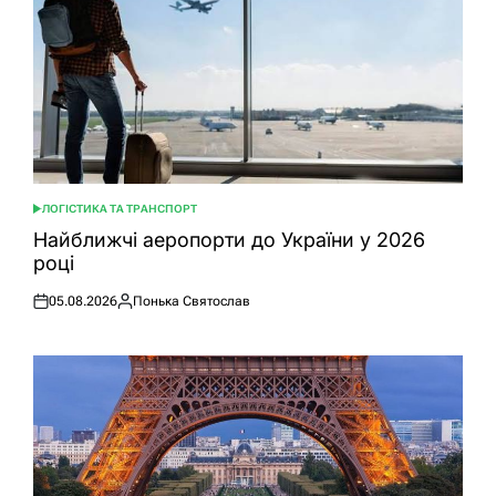
ЛОГІСТИКА ТА ТРАНСПОРТ
ОПУБЛІКУВАТИ
У
Найближчі аеропорти до України у 2026
році
05.08.2026
Понька Святослав
Оприлюднено
Опубліковано