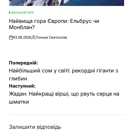
БЕЗ КАТЕГОРІЇ
ОПУБЛІКУВАТИ
У
Найвища гора Європи: Ельбрус чи
Монблан?
03.08.2026
Понька Святослав
Оприлюднено
Опубліковано
Навігація
Попередній:
записів
Найбільший сом у світі: рекордні гіганти з
глибин
Наступний:
Жадан: Найкращі вірші, що рвуть серце на
шматки
Залишити відповідь