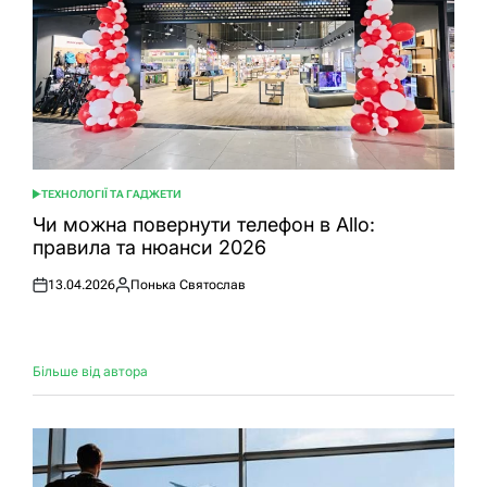
ТЕХНОЛОГІЇ ТА ГАДЖЕТИ
ОПУБЛІКУВАТИ
У
Чи можна повернути телефон в Allo:
правила та нюанси 2026
13.04.2026
Понька Святослав
Оприлюднено
Опубліковано
Більше від автора