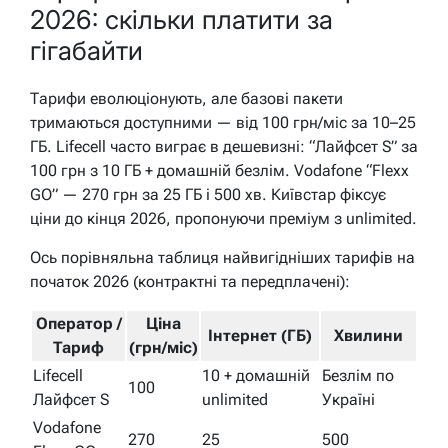
2026: скільки платити за
гігабайти
Тарифи еволюціонують, але базові пакети
тримаються доступними — від 100 грн/міс за 10–25
ГБ. Lifecell часто виграє в дешевизні: “Лайфсет S” за
100 грн з 10 ГБ + домашній безлім. Vodafone “Flexx
GO” — 270 грн за 25 ГБ і 500 хв. Київстар фіксує
ціни до кінця 2026, пропонуючи преміум з unlimited.
Ось порівняльна таблиця найвигідніших тарифів на
початок 2026 (контрактні та передплачені):
Оператор /
Ціна
Інтернет (ГБ)
Хвилини
Тариф
(грн/міс)
Lifecell
10 + домашній
Безлім по
100
Лайфсет S
unlimited
Україні
Vodafone
270
25
500