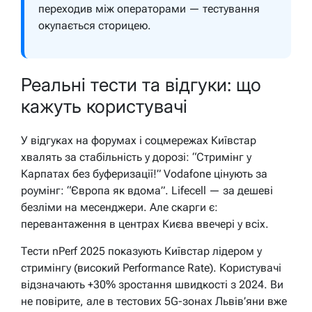
переходив між операторами — тестування
окупається сторицею.
Реальні тести та відгуки: що
кажуть користувачі
У відгуках на форумах і соцмережах Київстар
хвалять за стабільність у дорозі: “Стримінг у
Карпатах без буферизації!” Vodafone цінують за
роумінг: “Європа як вдома”. Lifecell — за дешеві
безліми на месенджери. Але скарги є:
перевантаження в центрах Києва ввечері у всіх.
Тести nPerf 2025 показують Київстар лідером у
стримінгу (високий Performance Rate). Користувачі
відзначають +30% зростання швидкості з 2024. Ви
не повірите, але в тестових 5G-зонах Львів’яни вже