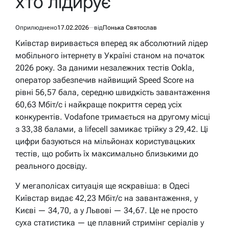
хто лідирує
Оприлюднено
17.02.2026
від
Понька Святослав
Київстар виривається вперед як абсолютний лідер
мобільного інтернету в Україні станом на початок
2026 року. За даними незалежних тестів Ookla,
оператор забезпечив найвищий Speed Score на
рівні 56,57 бала, середню швидкість завантаження
60,63 Мбіт/с і найкраще покриття серед усіх
конкурентів. Vodafone тримається на другому місці
з 33,38 балами, а lifecell замикає трійку з 29,42. Ці
цифри базуються на мільйонах користувацьких
тестів, що робить їх максимально близькими до
реального досвіду.
У мегаполісах ситуація ще яскравіша: в Одесі
Київстар видає 42,23 Мбіт/с на завантаження, у
Києві — 34,70, а у Львові — 34,67. Це не просто
суха статистика — це плавний стримінг серіалів у