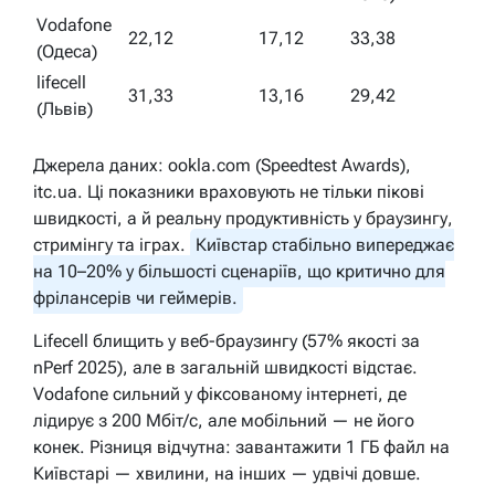
Vodafone
22,12
17,12
33,38
(Одеса)
lifecell
31,33
13,16
29,42
(Львів)
Джерела даних: ookla.com (Speedtest Awards),
itc.ua. Ці показники враховують не тільки пікові
швидкості, а й реальну продуктивність у браузингу,
стримінгу та іграх.
Київстар стабільно випереджає
на 10–20% у більшості сценаріїв, що критично для
фрілансерів чи геймерів.
Lifecell блищить у веб-браузингу (57% якості за
nPerf 2025), але в загальній швидкості відстає.
Vodafone сильний у фіксованому інтернеті, де
лідирує з 200 Мбіт/с, але мобільний — не його
конек. Різниця відчутна: завантажити 1 ГБ файл на
Київстарі — хвилини, на інших — удвічі довше.