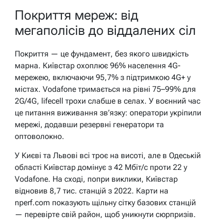
Покриття мереж: від
мегаполісів до віддалених сіл
Покриття — це фундамент, без якого швидкість
марна. Київстар охоплює 96% населення 4G-
мережею, включаючи 95,7% з підтримкою 4G+ у
містах. Vodafone тримається на рівні 75–99% для
2G/4G, lifecell трохи слабше в селах. У воєнний час
це питання виживання зв’язку: оператори укріпили
мережі, додавши резервні генератори та
оптоволокно.
У Києві та Львові всі троє на висоті, але в Одеській
області Київстар домінує з 42 Мбіт/с проти 22 у
Vodafone. На сході, попри виклики, Київстар
відновив 8,7 тис. станцій з 2022. Карти на
nperf.com показують щільну сітку базових станцій
— перевірте свій район, щоб уникнути сюрпризів.