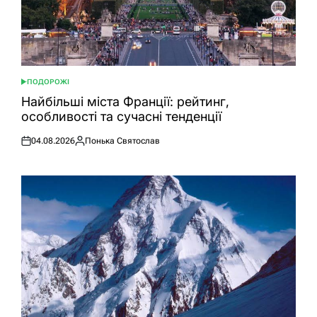
ПОДОРОЖІ
ОПУБЛІКУВАТИ
У
Найбільші міста Франції: рейтинг,
особливості та сучасні тенденції
04.08.2026
Понька Святослав
Оприлюднено
Опубліковано