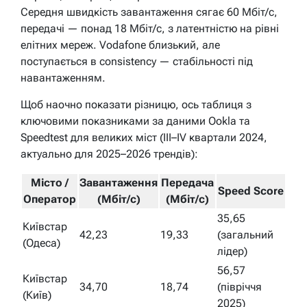
Середня швидкість завантаження сягає 60 Мбіт/с,
передачі — понад 18 Мбіт/с, з латентністю на рівні
елітних мереж. Vodafone близький, але
поступається в consistency — стабільності під
навантаженням.
Щоб наочно показати різницю, ось таблиця з
ключовими показниками за даними Ookla та
Speedtest для великих міст (III–IV квартали 2024,
актуально для 2025–2026 трендів):
Місто /
Завантаження
Передача
Speed Score
Оператор
(Мбіт/с)
(Мбіт/с)
35,65
Київстар
42,23
19,33
(загальний
(Одеса)
лідер)
56,57
Київстар
34,70
18,74
(півріччя
(Київ)
2025)