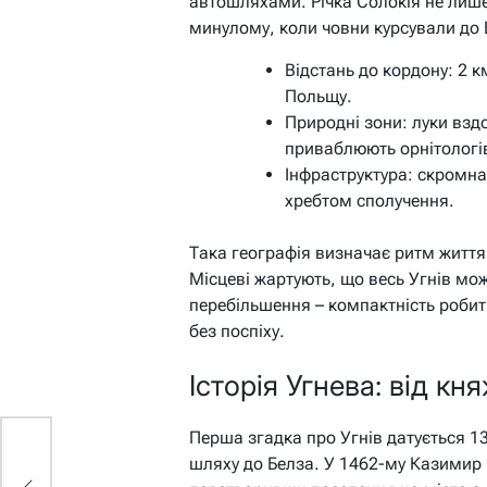
автошляхами. Річка Солокія не лише
минулому, коли човни курсували до 
Відстань до кордону: 2 к
Польщу.
Природні зони: луки вздо
приваблюють орнітологі
Інфраструктура: скромна,
хребтом сполучення.
Така географія визначає ритм життя:
Місцеві жартують, що весь Угнів можн
перебільшення – компактність робит
без поспіху.
Історія Угнева: від кн
Перша згадка про Угнів датується 13
шляху до Белза. У 1462-му Казимир 