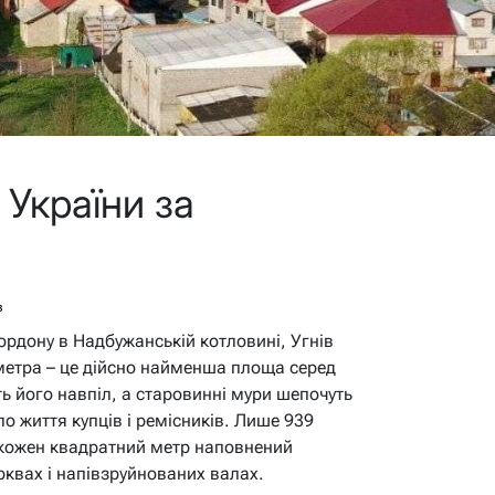
України за
в
ордону в Надбужанській котловині, Угнів
метра – це дійсно найменша площа серед
ить його навпіл, а старовинні мури шепочуть
ло життя купців і ремісників. Лише 939
е кожен квадратний метр наповнений
рквах і напівзруйнованих валах.