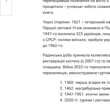
перетворивши поселення на місто з
процвітало – угнівські чоботи слави
книги.
Чорні сторінки: 1621 – татарський на
Першої світової Угнів опинився в По
1947-го виселила 323 українців, ли
з СРСР: поляки виїхали, прибули укр
до 1962-го.
Радянська доба принесла колективіз
реставрація костелу (з 2007-го) та 
спадщину. Війна 2022-го торкнулас
переселенців, реконструюючи гуртож
1360: перша згадка як т
1462: магдебурзьке прав
1947-1951: етнічні зміни 
2020-ті: туризм і рестав