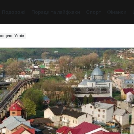
Подорожі
Поради та лайфхаки
Спорт
Фінанси
лощею: Угнів