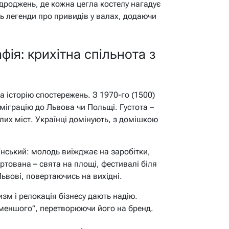
відроджень, де кожна цегла костелу нагадує
ть легенди про привидів у валах, додаючи
ія: крихітна спільнота з
а історію спостережень. З 1970-го (1500)
 міграцію до Львова чи Польщі. Густота –
лих міст. Українці домінують, з домішкою
їнський: молодь виїжджає на заробітки,
ртована – свята на площі, фестивалі біля
Львові, повертаючись на вихідні.
зм і релокація бізнесу дають надію.
меншого”, перетворюючи його на бренд.