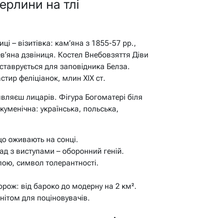
перлини на тлі
і – візитівка: кам’яна з 1855-57 рр.,
в’яна дзвіниця. Костел Внебовзяття Діви
еставрується для заповідника Белза.
стир феліціанок, млин XIX ст.
являєш лицарів. Фігура Богоматері біля
куменічна: українська, польська,
що оживають на сонці.
сад з виступами – оборонний геній.
лою, символ толерантності.
рож: від бароко до модерну на 2 км².
нітом для поціновувачів.