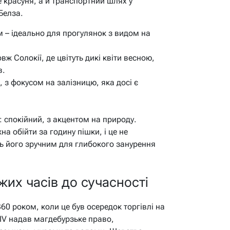
 красуня, а й транспортний шлях у
Белза.
м – ідеально для прогулянок з видом на
вж Солокії, де цвітуть дикі квіти весною,
в.
 з фокусом на залізницю, яка досі є
 спокійний, з акцентом на природу.
а обійти за годину пішки, і це не
ь його зручним для глибокого занурення
яжих часів до сучасності
60 роком, коли це був осередок торгівлі на
IV надав магдебурзьке право,