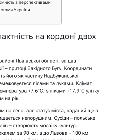
омність з перспективами
стами України
пактність на кордоні двох
айоні Львівської області, за два
ії – притоці Західного Бугу. Координати
ають його як частину Надбужанської
емежовується лісами та луками. Клімат
мпература +7,6°C, з піками +17,9°C улітку
м на рік.
м на село, але статус міста, наданий ще в
ишається непорушним. Сусіди – польське
рчів – створюють мозаїку культур.
Сокалем за 90 км, а до Львова – 100 км