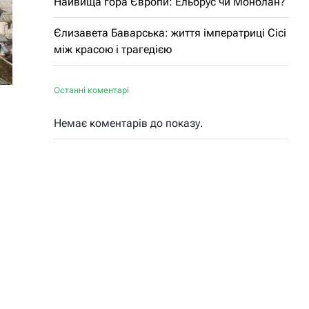
Найвища гора Європи: Ельбрус чи Монблан?
Єлизавета Баварська: життя імператриці Сісі
між красою і трагедією
Останні коментарі
Немає коментарів до показу.