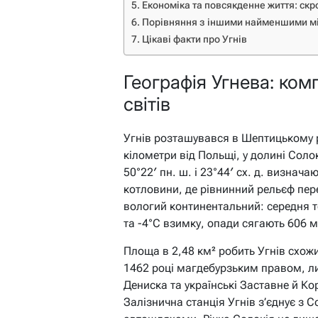
Економіка та повсякденне життя: скр
Порівняння з іншими найменшими мі
Цікаві факти про Угнів
Географія Угнева: ком
світів
Угнів розташувався в Шептицькому р
кілометри від Польщі, у долині Солок
50°22′ пн. ш. і 23°44′ сх. д. визнач
котловини, де рівнинний рельєф пер
вологий континентальний: середня те
та -4°C взимку, опади сягають 606 м
Площа в 2,48 км² робить Угнів схожи
1462 році магдебурзьким правом, л
Дениска та українські Заставне й Ко
Залізнична станція Угнів з’єднує з 