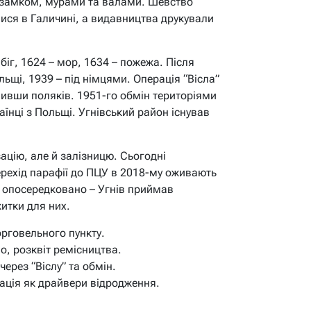
 замком, мурами та валами. Шевство
лися в Галичині, а видавництва друкували
біг, 1624 – мор, 1634 – пожежа. Після
льщі, 1939 – під німцями. Операція “Вісла”
шивши поляків. 1951-го обмін територіями
аїнці з Польщі. Угнівський район існував
ацію, але й залізницю. Сьогодні
перехід парафії до ПЦУ в 2018-му оживають
я опосередковано – Угнів приймав
итки для них.
орговельного пункту.
о, розквіт ремісництва.
через “Віслу” та обмін.
рація як драйвери відродження.