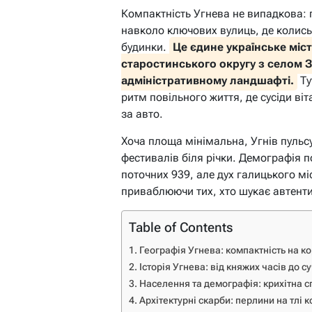
Компактність Угнева не випадкова: 
навколо ключових вулиць, де колись 
будинки.
Це єдине українське міст
старостинського округу з селом З
адміністративному ландшафті.
Ту
ритм повільного життя, де сусіди ві
за авто.
Хоча площа мінімальна, Угнів пульсу
фестивалів біля річки. Демографія п
поточних 939, але дух галицького м
приваблюючи тих, хто шукає автенти
Table of Contents
Географія Угнева: компактність на ко
Історія Угнева: від княжих часів до с
Населення та демографія: крихітна с
Архітектурні скарби: перлини на тлі 