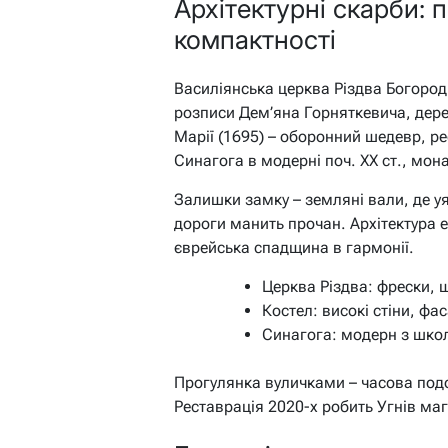
Архітектурні скарби: 
компактності
Василіянська церква Різдва Богородиц
розписи Дем’яна Горняткевича, дере
Марії (1695) – оборонний шедевр, р
Синагога в модерні поч. XX ст., мона
Залишки замку – земляні вали, де у
дороги манить прочан. Архітектура е
єврейська спадщина в гармонії.
Церква Різдва: фрески, 
Костел: високі стіни, фа
Синагога: модерн з шко
Прогулянка вуличками – часова подо
Реставрація 2020-х робить Угнів маг