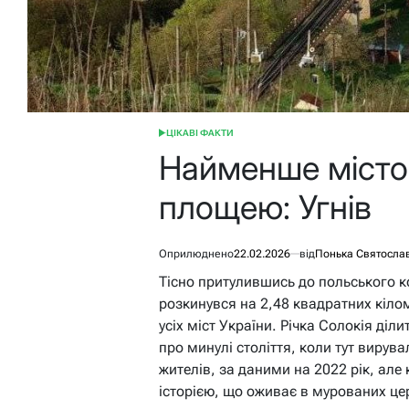
ЦІКАВІ ФАКТИ
ОПУБЛІКУВАТИ
У
Найменше місто 
площею: Угнів
Оприлюднено
22.02.2026
від
Понька Святосла
Тісно притулившись до польського к
розкинувся на 2,48 квадратних кіло
усіх міст України. Річка Солокія діл
про минулі століття, коли тут вирува
жителів, за даними на 2022 рік, ал
історією, що оживає в мурованих це