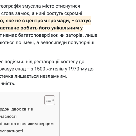
географія змусила місто стиснутися
стояв замок, а нині ростуть скромні
о, яке не є центром громади, – статус
аставне робить його унікальним у
т немає багатоповерхівок чи заторів, лише
таються по імені, а велосипеди популярніші
є подіями: від реставрації костелу до
оказує спад – з 1500 жителів у 1970-му до
істечка лишається незламним,
чність.
рдоні двох світів
учасності
пільнота з великим серцем
компактності