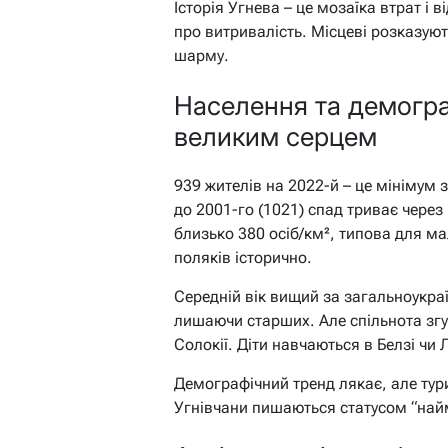
Історія Угнева – це мозаїка втрат і 
про витривалість. Місцеві розказую
шарму.
Населення та демограф
великим серцем
939 жителів на 2022-й – це мінімум з
до 2001-го (1021) спад триває через
близько 380 осіб/км², типова для ма
поляків історично.
Середній вік вищий за загальноукра
лишаючи старших. Але спільнота згу
Солокії. Діти навчаються в Белзі чи 
Демографічний тренд лякає, але тури
Угнівчани пишаються статусом “най