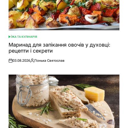
ЇЖА ТА КУЛІНАРІЯ
ОПУБЛІКУВАТИ
У
Маринад для запікання овочів у духовці:
рецепти і секрети
03.08.2026
Понька Святослав
Оприлюднено
Опубліковано