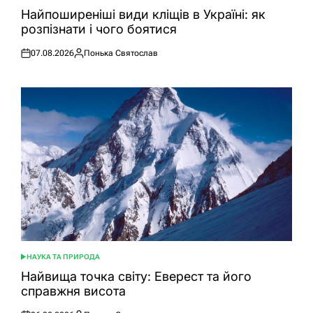
У
Найпоширеніші види кліщів в Україні: як
розпізнати і чого боятися
07.08.2026
Понька Святослав
Оприлюднено
Опубліковано
НАУКА ТА ПРИРОДА
ОПУБЛІКУВАТИ
У
Найвища точка світу: Еверест та його
справжня висота