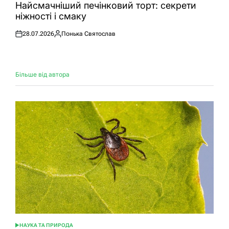
У
Найсмачніший печінковий торт: секрети
ніжності і смаку
28.07.2026
Понька Святослав
Оприлюднено
Опубліковано
Більше від автора
НАУКА ТА ПРИРОДА
ОПУБЛІКУВАТИ