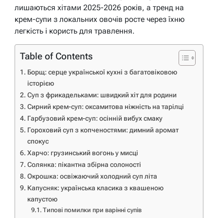
лишаються хітами 2025-2026 років, а тренд на
крем-супи з локальних овочів росте через їхню
легкість і користь для травлення.
Table of Contents
Борщ: серце української кухні з багатовіковою
історією
Суп з фрикадельками: швидкий хіт для родини
Сирний крем-суп: оксамитова ніжність на тарілці
Гарбузовий крем-суп: осінній вибух смаку
Гороховий суп з копченостями: димний аромат
спокус
Харчо: грузинський вогонь у мисці
Солянка: пікантна збірна солоності
Окрошка: освіжаючий холодний суп літа
Капусняк: українська класика з квашеною
капустою
Типові помилки при варінні супів