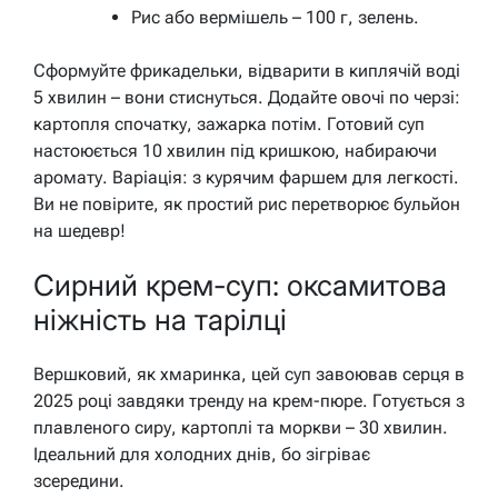
Рис або вермішель – 100 г, зелень.
Сформуйте фрикадельки, відварити в киплячій воді
5 хвилин – вони стиснуться. Додайте овочі по черзі:
картопля спочатку, зажарка потім.
Готовий суп
настоюється 10 хвилин під кришкою, набираючи
аромату.
Варіація: з курячим фаршем для легкості.
Ви не повірите, як простий рис перетворює бульйон
на шедевр!
Сирний крем-суп: оксамитова
ніжність на тарілці
Вершковий, як хмаринка, цей суп завоював серця в
2025 році завдяки тренду на крем-пюре. Готується з
плавленого сиру, картоплі та моркви – 30 хвилин.
Ідеальний для холодних днів, бо зігріває
зсередини.