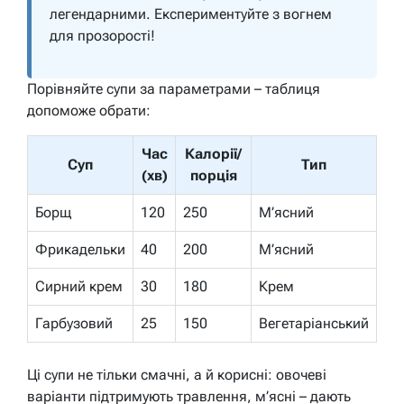
легендарними. Експериментуйте з вогнем
для прозорості!
Порівняйте супи за параметрами – таблиця
допоможе обрати:
Час
Калорії/
Суп
Тип
(хв)
порція
Борщ
120
250
М’ясний
Фрикадельки
40
200
М’ясний
Сирний крем
30
180
Крем
Гарбузовий
25
150
Вегетаріанський
Ці супи не тільки смачні, а й корисні: овочеві
варіанти підтримують травлення, м’ясні – дають