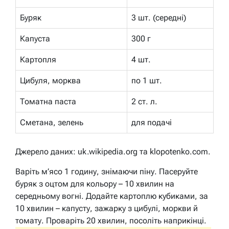
Буряк
3 шт. (середні)
Капуста
300 г
Картопля
4 шт.
Цибуля, морква
по 1 шт.
Томатна паста
2 ст. л.
Сметана, зелень
для подачі
Джерело даних: uk.wikipedia.org та klopotenko.com.
Варіть м’ясо 1 годину, знімаючи піну. Пасеруйте
буряк з оцтом для кольору – 10 хвилин на
середньому вогні. Додайте картоплю кубиками, за
10 хвилин – капусту, зажарку з цибулі, моркви й
томату. Проваріть 20 хвилин, посоліть наприкінці.