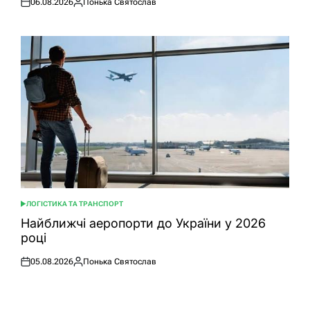
06.08.2026
Понька Святослав
Оприлюднено
Опубліковано
ЛОГІСТИКА ТА ТРАНСПОРТ
ОПУБЛІКУВАТИ
У
Найближчі аеропорти до України у 2026
році
05.08.2026
Понька Святослав
Оприлюднено
Опубліковано