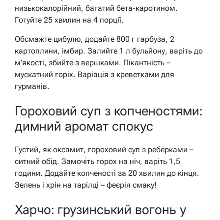
низькокалорійний, багатий бета-каротином.
Готуйте 25 хвилин на 4 порції.
Обсмажте цибулю, додайте 800 г гарбуза, 2
картоплини, імбир. Залийте 1 л бульйону, варіть до
м’якості, збийте з вершками. Пікантність –
мускатний горіх. Варіація з креветками для
гурманів.
Гороховий суп з копченостями:
димний аромат спокус
Густий, як оксамит, гороховий суп з реберками –
ситний обід. Замочіть горох на ніч, варіть 1,5
години. Додайте копченості за 20 хвилин до кінця.
Зелень і хрін на тарілці – феєрія смаку!
Харчо: грузинський вогонь у