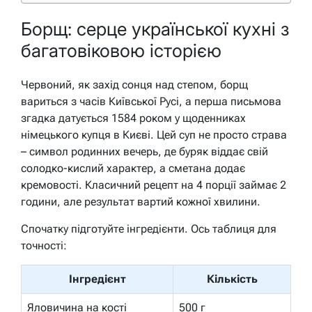
Борщ: серце української кухні з
багатовіковою історією
Червоний, як захід сонця над степом, борщ
вариться з часів Київської Русі, а перша письмова
згадка датується 1584 роком у щоденниках
німецького купця в Києві. Цей суп не просто страва
– символ родинних вечерь, де буряк віддає свій
солодко-кислий характер, а сметана додає
кремовості. Класичний рецепт на 4 порції займає 2
години, але результат вартий кожної хвилини.
Спочатку підготуйте інгредієнти. Ось таблиця для
точності:
Інгредієнт
Кількість
Яловичина на кості
500 г