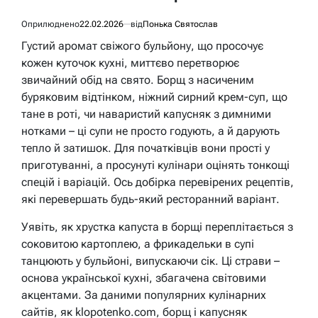
Оприлюднено
22.02.2026
від
Понька Святослав
Густий аромат свіжого бульйону, що просочує
кожен куточок кухні, миттєво перетворює
звичайний обід на свято. Борщ з насиченим
буряковим відтінком, ніжний сирний крем-суп, що
тане в роті, чи наваристий капусняк з димними
нотками – ці супи не просто годують, а й дарують
тепло й затишок. Для початківців вони прості у
приготуванні, а просунуті кулінари оцінять тонкощі
спецій і варіацій. Ось добірка перевірених рецептів,
які перевершать будь-який ресторанний варіант.
Уявіть, як хрустка капуста в борщі переплітається з
соковитою картоплею, а фрикадельки в супі
танцюють у бульйоні, випускаючи сік. Ці страви –
основа української кухні, збагачена світовими
акцентами. За даними популярних кулінарних
сайтів, як klopotenko.com, борщ і капусняк