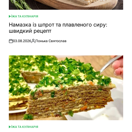
ЇЖА ТА КУЛІНАРІЯ
ОПУБЛІКУВАТИ
У
Намазка із шпрот та плавленого сиру:
швидкий рецепт
03.08.2026
Понька Святослав
Оприлюднено
Опубліковано
ЇЖА ТА КУЛІНАРІЯ
ОПУБЛІКУВАТИ