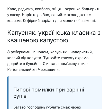
Квас, редиска, ковбаса, яйця – окрошка бадьорить
у спеку. Наріжте дрібно, залийте охолодженим
квасом. Кефірний варіант для молочної свіжості.
Капусняк: українська класика з
квашеною капустою
З реберками і пшоном, капусняк – наваристий,
кислий від капусти. Тушкуйте капусту окремо,
додайте в бульйон. Сметана пом’якшує смак.
Регіональний хіт Черкащини.
Типові помилки при варінні
супів
Багато господинь гублять смак через