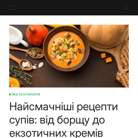
Перейти
до
вмісту
ЇЖА ТА КУЛІНАРІЯ
ОПУБЛІКУВАТИ
У
Найсмачніші рецепти
супів: від борщу до
екзотичних кремів