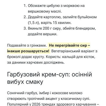
Обсмажте цибулю з морквою на
вершковому маслі.
Додайте картоплю, залийте бульйоном
(1,5 л), варіть 15 хвилин.
Вкиньте 200 г сиру, збийте блендером,
додайте вершки.
Подавайте з грінками.
Не перегрівайте сир –
інакше розшарується!
Вегетаріанський варіант з
броколі додає хрусту. Користь: кальцій для кісток,
за даними харчових досліджень.
Гарбузовий крем-суп: осінній
вибух смаку
Сонячний гарбуз, імбир і кокосове молоко
створюють тропічний акцент у класичному супі.
Популярний у 2026 трендах здорового харчування –