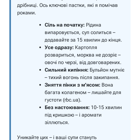
дрібниці. Ось ключові пастки, які я помічав
роками.
Сіль на початку:
Рідина
випаровується, суп солиться –
додавайте за 15 хвилин до кінця.
Усе одразу:
Картопля
розвариться, морква не дозріє –
овочі по черзі, від довговарених.
Сильний кипіння:
Бульйон мутніє
– тихий вогонь після закипання.
Зняття пінки з м’ясом:
Вона
багата колагеном – лишайте для
густоти (rbc.ua).
Без настоювання:
10-15 хвилин
під кришкою – і аромати
зіллються.
Уникайте цих – і ваші супи стануть