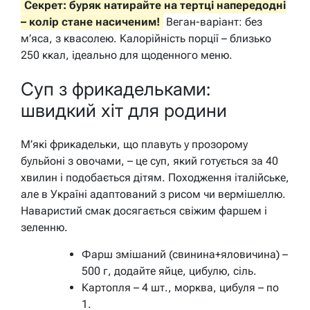
Секрет: буряк натирайте на тертці напередодні
– колір стане насиченим!
Веган-варіант: без
м’яса, з квасолею. Калорійність порції – близько
250 ккал, ідеально для щоденного меню.
Суп з фрикадельками:
швидкий хіт для родини
М’які фрикадельки, що плавуть у прозорому
бульйоні з овочами, – це суп, який готується за 40
хвилин і подобається дітям. Походження італійське,
але в Україні адаптований з рисом чи вермішеллю.
Наваристий смак досягається свіжим фаршем і
зеленню.
Фарш змішаний (свинина+яловичина) –
500 г, додайте яйце, цибулю, сіль.
Картопля – 4 шт., морква, цибуля – по
1.