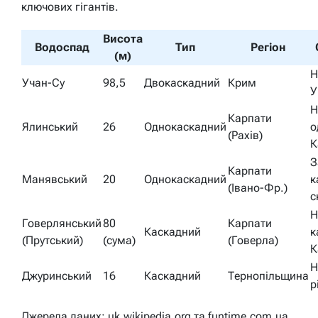
ключових гігантів.
Висота
Водоспад
Тип
Регіон
(м)
Н
Учан-Су
98,5
Двокаскадний
Крим
У
Н
Карпати
Ялинський
26
Однокаскадний
о
(Рахів)
К
З
Карпати
Манявський
20
Однокаскадний
к
(Івано-Фр.)
с
Н
Говерлянський
80
Карпати
Каскадний
к
(Прутський)
(сума)
(Говерла)
К
Н
Джуринський
16
Каскадний
Тернопільщина
р
Джерела даних: uk.wikipedia.org та funtime.com.ua.