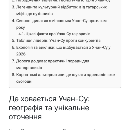
Народження велетня: геологічна історія Учан-Су
Легенди та культурний відбиток: від татарських
міфів до путівників
Сезонні дива: як змінюється Учан-Су протягом
року
Цікаві факти про Учан-Су та родичів
Таблиця лідерів: Учан-Су проти конкурентів
Екологія та виклики: що відбувається з Учан-Су у
2026
Дорога до дива: практичні поради для
мандрівників
Карпатські альтернативи: де шукати адреналін вже
сьогодні
Де ховається Учан-Су:
географія та унікальне
оточення