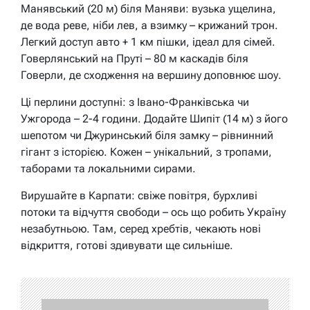
Манявський (20 м) біля Маняви: вузька ущелина,
де вода реве, ніби лев, а взимку – крижаний трон.
Легкий доступ авто + 1 км пішки, ідеал для сімей.
Говерлянський на Пруті – 80 м каскадів біля
Говерли, де сходження на вершину доповнює шоу.
Ці перлини доступні: з Івано-Франківська чи
Ужгорода – 2-4 години. Додайте Шипіт (14 м) з його
шепотом чи Джуринський біля замку – рівнинний
гігант з історією. Кожен – унікальний, з тропами,
таборами та локальними сирами.
Вирушайте в Карпати: свіже повітря, бурхливі
потоки та відчуття свободи – ось що робить Україну
незабутньою. Там, серед хребтів, чекають нові
відкриття, готові здивувати ще сильніше.