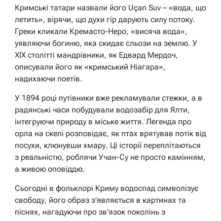
Кримські татари назвали його Uçan Suv – «вода, що
летить», вірячи, що духи гір дарують силу потоку.
Греки кликали Кремасто-Неро, «висяча вода»,
уявляючи богиню, яка скидає сльози на землю. У
XIX столітті мандрівники, як Едвард Мердоч,
описували його як «кримський Ніагара»,
надихаючи поетів.
У 1894 році путівники вже рекламували стежки, а в
радянські часи побудували водозабір для Ялти,
інтегруючи природу в міське життя. Легенда про
орла на скелі розповідає, як птах врятував потік від
посухи, клюнувши хмару. Ці історії переплітаються
з реальністю, роблячи Учан-Су не просто камінням,
а живою оповіддю.
Сьогодні в фольклорі Криму водоспад символізує
свободу, його образ з’являється в картинах та
піснях, нагадуючи про зв’язок поколінь з