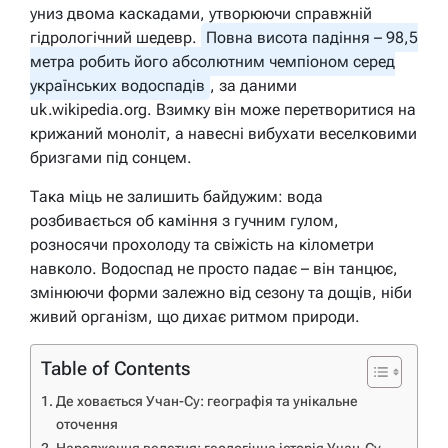
униз двома каскадами, утворюючи справжній
гідрологічний шедевр.
Повна висота падіння – 98,5
метра робить його абсолютним чемпіоном серед
українських водоспадів
, за даними
uk.wikipedia.org. Взимку він може перетворитися на
крижаний моноліт, а навесні вибухати веселковими
бризгами під сонцем.
Така міць не залишить байдужим: вода
розбивається об каміння з гучним гулом,
розносячи прохолоду та свіжість на кілометри
навколо. Водоспад не просто падає – він танцює,
змінюючи форми залежно від сезону та дощів, ніби
живий організм, що дихає ритмом природи.
Table of Contents
Де ховається Учан-Су: географія та унікальне
оточення