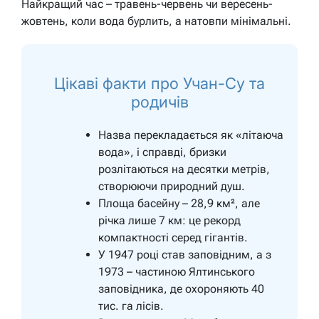
Найкращий час – травень-червень чи вересень-
жовтень, коли вода бурлить, а натовпи мінімальні.
Цікаві факти про Учан-Су та
родичів
Назва перекладається як «літаюча
вода», і справді, бризки
розлітаються на десятки метрів,
створюючи природний душ.
Площа басейну – 28,9 км², але
річка лише 7 км: це рекорд
компактності серед гігантів.
У 1947 році став заповідним, а з
1973 – частиною Ялтинського
заповідника, де охороняють 40
тис. га лісів.