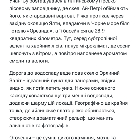
Учан-Су розташувався в Ялтинському гірсько-
лісовому заповіднику, де скелі Ай-Петрі обіймають
його, як стародавні вартові. Річка протікає через
західну околицю Ялти, впадаючи в Чорне море біля
готелю «Ореанда», а її басейн сягає 28,9
квадратних кілометра. Тут, серед субтропічної
зелені та хвойних лісів, панує мікроклімат, де сосни
шепочуть з вітром, а повітря наповнене ароматом
смоли та вологи.
Дорога до водоспаду веде повз скелю Орлиний
Заліт – ідеальний пункт для панорами, звідки
видно, як потік летить униз. Нижче основного
каскаду ховаються ще три менші водоспади,
додаючи шарму цій локації. Географічно це крайня
точка, де яйлинське плато різко обривається,
створюючи драматичний рельєф, що манить
альпіністів та фотографів.
Оточення – це суміш дикого каміння, мохів та