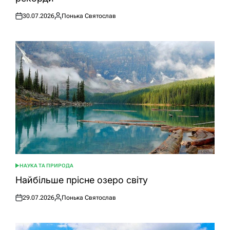
30.07.2026
Понька Святослав
Оприлюднено
Опубліковано
НАУКА ТА ПРИРОДА
ОПУБЛІКУВАТИ
У
Найбільше прісне озеро світу
29.07.2026
Понька Святослав
Оприлюднено
Опубліковано