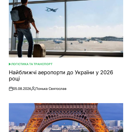
ЛОГІСТИКА ТА ТРАНСПОРТ
ОПУБЛІКУВАТИ
У
Найближчі аеропорти до України у 2026
році
05.08.2026
Понька Святослав
Оприлюднено
Опубліковано