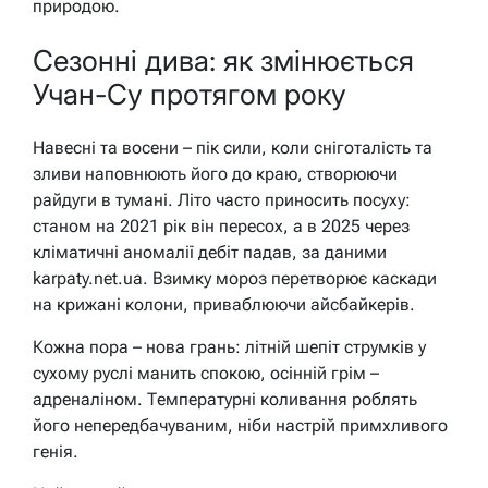
природою.
Сезонні дива: як змінюється
Учан-Су протягом року
Навесні та восени – пік сили, коли сніготалість та
зливи наповнюють його до краю, створюючи
райдуги в тумані. Літо часто приносить посуху:
станом на 2021 рік він пересох, а в 2025 через
кліматичні аномалії дебіт падав, за даними
karpaty.net.ua. Взимку мороз перетворює каскади
на крижані колони, приваблюючи айсбайкерів.
Кожна пора – нова грань: літній шепіт струмків у
сухому руслі манить спокою, осінній грім –
адреналіном. Температурні коливання роблять
його непередбачуваним, ніби настрій примхливого
генія.