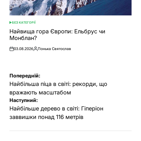
БЕЗ КАТЕГОРІЇ
ОПУБЛІКУВАТИ
У
Найвища гора Європи: Ельбрус чи
Монблан?
03.08.2026
Понька Святослав
Оприлюднено
Опубліковано
Навігація
Попередній:
записів
Найбільша піца в світі: рекорди, що
вражають масштабом
Наступний:
Найбільше дерево в світі: Гіперіон
заввишки понад 116 метрів