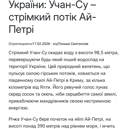
України: Учан-Су –
стрімкий потік Ай-
Петрі
Оприлюднено
17.02.2026
від
Понька Святослав
Стрімкий Учан-Су скидає воду з висоти 98,5 метра,
перевершуючи будь-який інший водоспад на
території України. Цей природний велетень, що
пульсує силою гірських потоків, ховається на
південному схилі Ай-Петрі в Криму, за кілька
кілометрів від Ялти. Його ревучий голос лунає
серед сосон та скель, ніби серцебиття самої землі,
приваблюючи мандрівників своєю нестримною
енергією.
Річка Учан-Су бере початок на яйлі Ай-Петрі, на
висоті понад 390 метрів над рівнем моря, і мчить