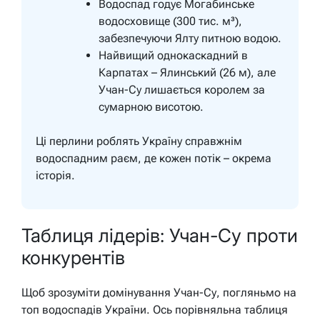
Водоспад годує Могабинське
водосховище (300 тис. м³),
забезпечуючи Ялту питною водою.
Найвищий однокаскадний в
Карпатах – Ялинський (26 м), але
Учан-Су лишається королем за
сумарною висотою.
Ці перлини роблять Україну справжнім
водоспадним раєм, де кожен потік – окрема
історія.
Таблиця лідерів: Учан-Су проти
конкурентів
Щоб зрозуміти домінування Учан-Су, погляньмо на
топ водоспадів України. Ось порівняльна таблиця