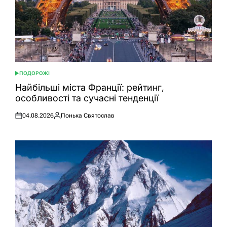
ПОДОРОЖІ
ОПУБЛІКУВАТИ
У
Найбільші міста Франції: рейтинг,
особливості та сучасні тенденції
04.08.2026
Понька Святослав
Оприлюднено
Опубліковано