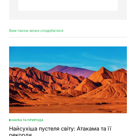
Вам також може сподобатися
НАУКА ТА ПРИРОДА
ОПУБЛІКУВАТИ
У
Найсухіша пустеля світу: Атакама та її
рекорди