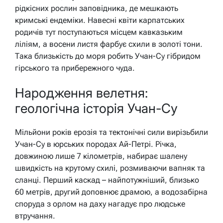
рідкісних рослин заповідника, де мешкають
кримські ендеміки. Навесні квіти карпатських
родичів тут поступаються місцем кавказьким
ліліям, а восени листя фарбує схили в золоті тони.
Така близькість до моря робить Учан-Су гібридом
гірського та прибережного чуда.
Народження велетня:
геологічна історія Учан-Су
Мільйони років ерозія та тектонічні сили вирізьбили
Учан-Су в юрських породах Ай-Петрі. Річка,
довжиною лише 7 кілометрів, набирає шалену
швидкість на крутому схилі, розмиваючи вапняк та
сланці. Перший каскад – найпотужніший, близько
60 метрів, другий доповнює драмою, а водозабірна
споруда з орлом на даху нагадує про людське
втручання.