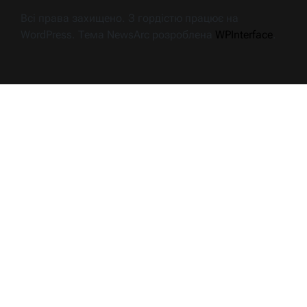
Всі права захищено. З гордістю працює на
WordPress. Тема NewsArc розроблена
WPInterface
.