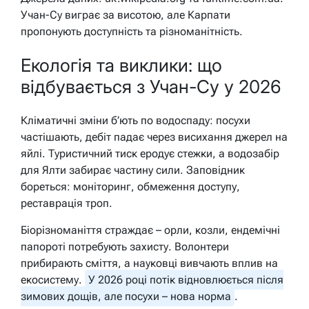
Учан-Су виграє за висотою, але Карпати
пропонують доступність та різноманітність.
Екологія та виклики: що
відбувається з Учан-Су у 2026
Кліматичні зміни б’ють по водоспаду: посухи
частішають, дебіт падає через висихання джерел на
яйлі. Туристичний тиск еродує стежки, а водозабір
для Ялти забирає частину сили. Заповідник
бореться: моніторинг, обмеження доступу,
реставрація троп.
Біорізноманіття страждає – орли, козли, ендемічні
папороті потребують захисту. Волонтери
прибирають сміття, а науковці вивчають вплив на
екосистему.
У 2026 році потік відновлюється після
зимових дощів, але посухи – нова норма
.