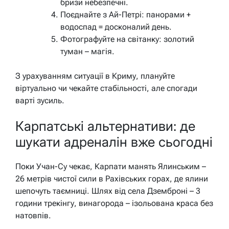
бризи небезпечні.
Поєднайте з Ай-Петрі: панорами +
водоспад = досконалий день.
Фотографуйте на світанку: золотий
туман – магія.
З урахуванням ситуації в Криму, плануйте
віртуально чи чекайте стабільності, але спогади
варті зусиль.
Карпатські альтернативи: де
шукати адреналін вже сьогодні
Поки Учан-Су чекає, Карпати манять Ялинським –
26 метрів чистої сили в Рахівських горах, де ялини
шепочуть таємниці. Шлях від села Дземброні – 3
години трекінгу, винагорода – ізольована краса без
натовпів.