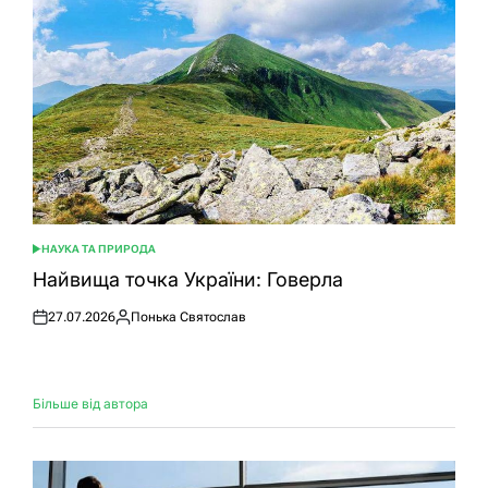
НАУКА ТА ПРИРОДА
ОПУБЛІКУВАТИ
У
Найвища точка України: Говерла
27.07.2026
Понька Святослав
Оприлюднено
Опубліковано
Більше від автора