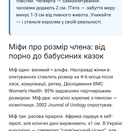
товстий. Четверта — самоопитування:
чоловіки додають 2 см. П’ята — забуття жиру:
минус 1-3 см від пивного живота. Уникайте
— і станьте королем у своїй реальності.
Міфи про розмір члена: від
порно до бабусиних казок
Міф один: великий = альфа. Насправді жінки в
опитуваннях ставлять розмір на 4-6 місце після
ласк, комунікації, ритму. Дослідження BMC
Women’s Health: 85% задоволені партнерським
розміром. Міф два: нога/ніс корелює з пенісом —
нісенітниця, 2002 Journal of Urology спростував.
Міф три: расова ієрархія. Африка лідирує в self-
report, але клінічні дані вирівнюють: ±1 см. В Україні
культурно — стереотип “слов’янський гігант”, але