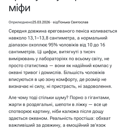
міфи
Оприлюднено
25.03.2026
від
Понька Святослав
Середня довжина ерегованого пеніса коливається
навколо 13,1–13,8 сантиметра, а нормальний
діапазон охоплює 95% чоловіків від 10 до 16
сантиметрів. Ці цифри, витягнуті з тисяч
вимірювань у лабораторіях по всьому світу, не
просто статистика — вони як надійний компас у
океані тривог і домислів. Більшість чоловіків
вписуються в цю зону комфорту, де розмір не
визначає ні силу, ні пристрасть, ні задоволення.
Але чому тоді стільки шуму? Порно з гігантами,
жарти в роздягальні, шепоти в ліжку — все це
спотворює картину, ніби калюжа після дощу
здається океаном. Реальність простіша: обхват
важливіший за довжину, а емоційний зв’язок