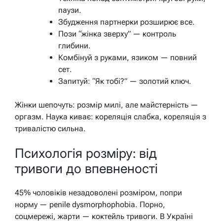
паузи.
Збудження партнерки розширює все.
Пози “жінка зверху” — контроль
глибини.
Комбінуй з руками, язиком — повний
сет.
Запитуй: “Як тобі?” — золотий ключ.
Жінки шепочуть: розмір милі, але майстерність —
оргазм. Наука киває: кореляція слабка, кореляція з
тривалістю сильна.
Психологія розміру: від
тривоги до впевненості
45% чоловіків незадоволені розміром, попри
норму — penile dysmorphophobia. Порно,
соцмережі, жарти — коктейль тривоги. В Україні