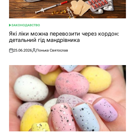
ЗАКОНОДАВСТВО
ОПУБЛІКУВАТИ
У
Які ліки можна перевозити через кордон:
детальний гід мандрівника
25.06.2026
Понька Святослав
Оприлюднено
Опубліковано