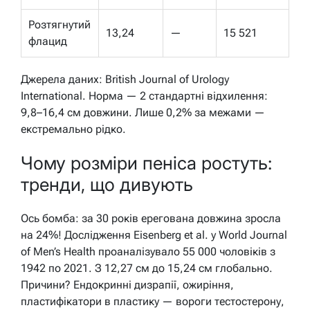
Розтягнутий
13,24
—
15 521
флацид
Джерела даних: British Journal of Urology
International. Норма — 2 стандартні відхилення:
9,8–16,4 см довжини. Лише 0,2% за межами —
екстремально рідко.
Чому розміри пеніса ростуть:
тренди, що дивують
Ось бомба: за 30 років ерегована довжина зросла
на 24%! Дослідження Eisenberg et al. у World Journal
of Men’s Health проаналізувало 55 000 чоловіків з
1942 по 2021. З 12,27 см до 15,24 см глобально.
Причини? Ендокринні дизрапії, ожиріння,
пластифікатори в пластику — вороги тестостерону,