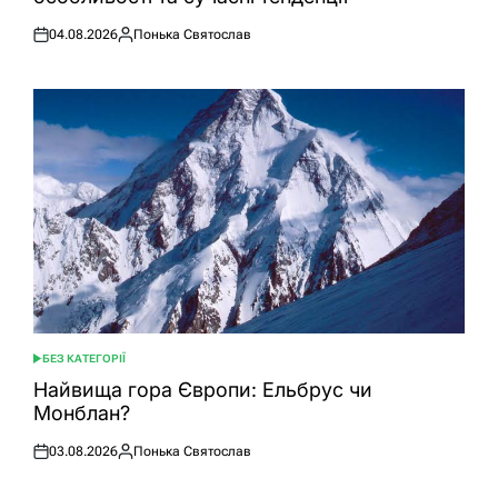
04.08.2026
Понька Святослав
Оприлюднено
Опубліковано
БЕЗ КАТЕГОРІЇ
ОПУБЛІКУВАТИ
У
Найвища гора Європи: Ельбрус чи
Монблан?
03.08.2026
Понька Святослав
Оприлюднено
Опубліковано