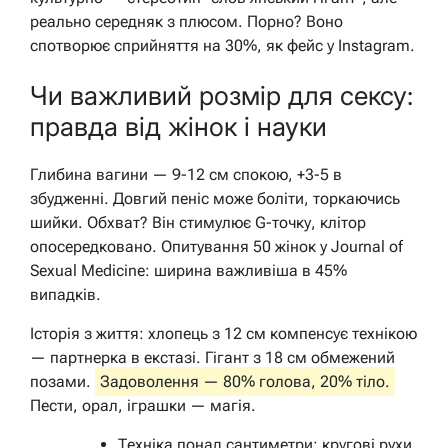
реально середняк з плюсом. Порно? Воно
спотворює сприйняття на 30%, як фейс у Instagram.
Чи важливий розмір для сексу:
правда від жінок і науки
Глибина вагини — 9-12 см спокою, +3-5 в
збудженні. Довгий пеніс може боліти, торкаючись
шийки. Обхват? Він стимулює G-точку, клітор
опосередковано. Опитування 50 жінок у Journal of
Sexual Medicine: ширина важливіша в 45%
випадків.
Історія з життя: хлопець з 12 см компенсує технікою
— партнерка в екстазі. Гігант з 18 см обмежений
позами.
Задоволення — 80% голова, 20% тіло.
Пести, орал, іграшки — магія.
Техніка понад сантиметри: кругові рухи,