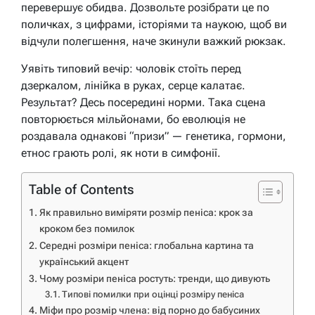
перевершує обидва. Дозвольте розібрати це по
поличках, з цифрами, історіями та наукою, щоб ви
відчули полегшення, наче зкинули важкий рюкзак.
Уявіть типовий вечір: чоловік стоїть перед
дзеркалом, лінійка в руках, серце калатає.
Результат? Десь посередині норми. Така сцена
повторюється мільйонами, бо еволюція не
роздавала однакові “призи” — генетика, гормони,
етнос грають ролі, як ноти в симфонії.
Table of Contents
Як правильно виміряти розмір пеніса: крок за
кроком без помилок
Середні розміри пеніса: глобальна картина та
український акцент
Чому розміри пеніса ростуть: тренди, що дивують
Типові помилки при оцінці розміру пеніса
Міфи про розмір члена: від порно до бабусиних