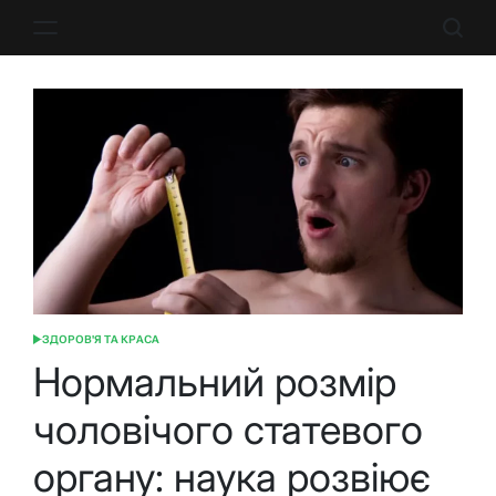
Перейти
до
вмісту
ЗДОРОВ'Я ТА КРАСА
ОПУБЛІКУВАТИ
У
Нормальний розмір
чоловічого статевого
органу: наука розвіює