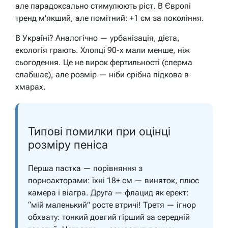
але парадоксально стимулюють ріст. В Європі
тренд м’якший, але помітний: +1 см за покоління.
В Україні? Аналогічно — урбанізація, дієта,
екологія грають. Хлопці 90-х мали менше, ніж
сьогодення. Це не вирок фертильності (сперма
слабшає), але розмір — ніби срібна підкова в
хмарах.
Типові помилки при оцінці
розміру пеніса
Перша пастка — порівняння з
порноакторами: їхні 18+ см — виняток, плюс
камера і віагра. Друга — флацид як ерект:
“мій маленький” росте втричі! Третя — ігнор
обхвату: тонкий довгий гірший за середній