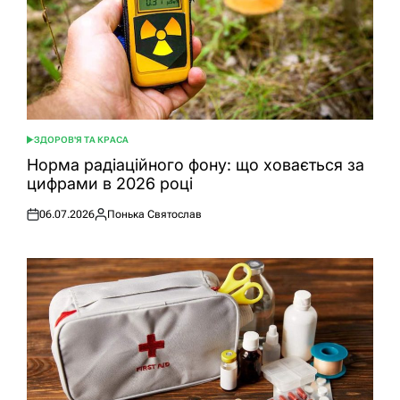
ЗДОРОВ'Я ТА КРАСА
ОПУБЛІКУВАТИ
У
Норма радіаційного фону: що ховається за
цифрами в 2026 році
06.07.2026
Понька Святослав
Оприлюднено
Опубліковано