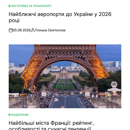
ЛОГІСТИКА ТА ТРАНСПОРТ
ОПУБЛІКУВАТИ
У
Найближчі аеропорти до України у 2026
році
05.08.2026
Понька Святослав
Оприлюднено
Опубліковано
ПОДОРОЖІ
ОПУБЛІКУВАТИ
У
Найбільші міста Франції: рейтинг,
особливості та сучасні тенденції