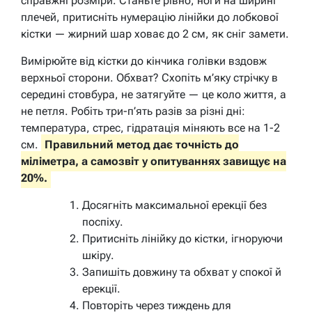
справжні розміри. Станьте рівно, ноги на ширині
плечей, притисніть нумерацію лінійки до лобкової
кістки — жирний шар ховає до 2 см, як сніг замети.
Вимірюйте від кістки до кінчика голівки вздовж
верхньої сторони. Обхват? Схопіть м’яку стрічку в
середині стовбура, не затягуйте — це коло життя, а
не петля. Робіть три-п’ять разів за різні дні:
температура, стрес, гідратація міняють все на 1-2
см.
Правильний метод дає точність до
міліметра, а самозвіт у опитуваннях завищує на
20%.
Досягніть максимальної ерекції без
поспіху.
Притисніть лінійку до кістки, ігноруючи
шкіру.
Запишіть довжину та обхват у спокої й
ерекції.
Повторіть через тиждень для