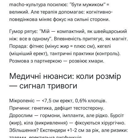
macho-культура посилює: “бути мужиком” =
великий. Але терапія допомагає: когнітивно-
поведінкова міняє фокус на сильні сторони.
Гумор рятує: “Мій — компактний, як швейцарський
ніж: все в одному”. Впевненість притягує, як магніт.
Порада: фітнес (мінус жир = плюс см), кегелі
(міцніший ерект), тантричні практики (контроль).
Розмова з партнеркою — розвіює хмари.
Медичні нюанси: коли розмір
— сигнал тривоги
Мікропеніс — <7,5 см ерект, 0,6% хлопців.
Причини: генетика, дефіцит тестостерону.
Дорослим — гормони, імпланти, але рідко. Бурсіт
(жир), кіла (викривлення) — фіксуються хірургічно.
Збільшення? Екстендери +1-2 см за рік, але ризики:
травми, еректильна дисфункція.