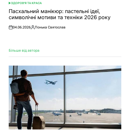
ЗДОРОВ'Я ТА КРАСА
ОПУБЛІКУВАТИ
У
Пасхальний манікюр: пастельні ідеї,
символічні мотиви та техніки 2026 року
04.06.2026
Понька Святослав
Оприлюднено
Опубліковано
Більше від автора