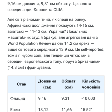
9,16 см довжини, 9,31 см обхвату. Це золота
середина для Європи та США.
Але світ різноманітний, як спеції на ринку.
Африканські дослідження показують 14-16 см,
азіатські — 11-13 см. Українці? Локальних
масштабних студій бракує, але агреговані дані з
World Population Review дають 14,2 см ерект —
вище світового середнього 13,9 см. Це self-reported,
тож з пінусом солі, але тенденція чітка: ми в
середині європейського топу, поруч з британцями
(14,3 см) і французами.
Довжина
Обхват
Кількість
Стан
(см)
(см)
чоловіків
Флацид
9,16
9,31
>10 000
Ерект
13,12
11,66
15 521