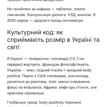
Не ганяйтеся за міфами — таблетки, помпи
тимчасові. Консультація уролога: УЗД, аналізи. В
2026 норма — здоров’я понад сантиметри.
Культурний код: як
сприймають розмір в Україні та
світі
В Європі — толерантно: голландці (15,7 см
середнє) жартують, французи філософствують.
Україна — мікс: східний macho + західний body-
positive. Порно з США спотворює, але молодь
рухається до реалізму. Азія: менші очікування,
фокус на endurance. Африка: міфи про гіганти, але
практика скромніша.
Глобально тренд: body-positivity. Кампанії