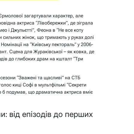
 Єрмолової загартували характер, але
ровідна актриса “Лівобережки”, де зіграла
ео і Джульєтті”, Феона в “Не все коту
и сильних жінок, що тримають у руках долі
 Номінації на “Київську пектораль” у 2006-
нт. Сцена для Жураківської – як ковка, де
юдів до глибоких драм на кшталт “Три
 сезони “Зважені та щасливі” на СТБ
голос киці Софі в мультфільмі “Секрети
о б подумав, що драматична актриса вміє
и: від епізодів до перших