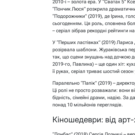
2010-і – золота ера. У “Сватах 5” К
“Пончик Люся” розкрила драматични
“Подорожники” (2019), де Ірина, гол
сьогоденням. Ця роль, сповнена бол
– серіал зібрав рекордні рейтинги н
У “Перших ластівках” (2019) Лариса 
розірвала шаблони. Жураківська пер
так, що сцени знущань над дочкою д
2019-го, Павлина) – ще один хіт: ку
її руках, серіал триває шостий сезон
Паралельно “Папік” (2019) – директ
Ці ролі не просто розважали: вони в
бідність, сімейні драми, надію. За 
понад 10 мільйонів переглядів.
Кіношедеври: від арт
“Донбас” (2018) Сергія Лозниці – ве