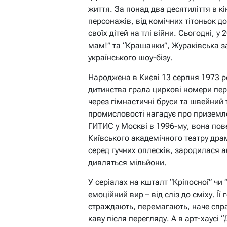
життя. За понад два десятиліття в кі
персонажів, від комічних тітоньок д
своїх дітей на тлі війни. Сьогодні, 
мам!” та “Крашанки”, Жураківська з
українського шоу-бізу.
Народжена в Києві 13 серпня 1973 рок
дитинства грала циркові номери пере
через гімнастичні бруси та швейний 
промисловості нагадує про приземлен
ГИТИС у Москві в 1996-му, вона пове
Київського академічного театру драми
серед гучних оплесків, зародилася а
дивляться мільйони.
У серіалах на кшталт “Кріпосної” чи
емоційний вир – від сліз до сміху. Її
страждають, перемагають, наче спра
каву після перегляду. А в арт-хаусі 