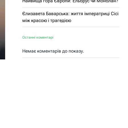
Найвища гора Європи: Ельбрус чи Монблан?
Єлизавета Баварська: життя імператриці Сісі
між красою і трагедією
Останні коментарі
Немає коментарів до показу.