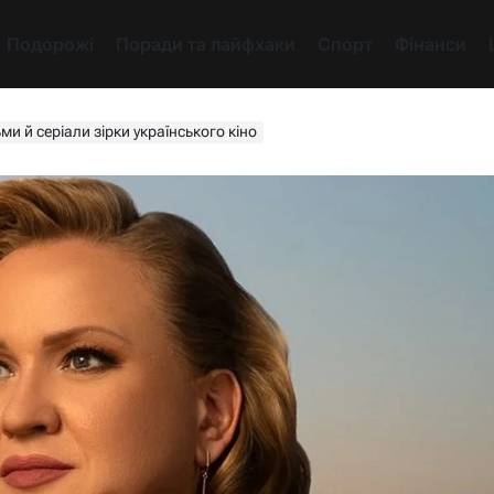
Подорожі
Поради та лайфхаки
Спорт
Фінанси
ми й серіали зірки українського кіно