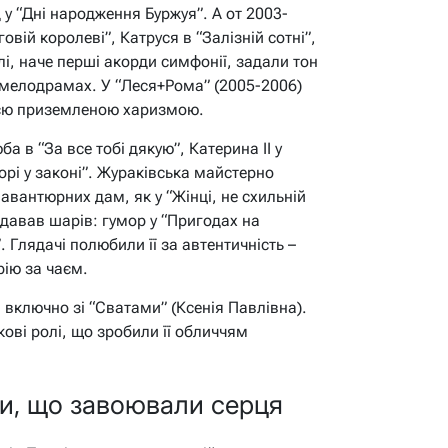
 у “Дні народження Буржуя”. А от 2003-
овій королеві”, Катруся в “Залізній сотні”,
і, наче перші акорди симфонії, задали тон
 мелодрамах. У “Леся+Рома” (2005-2006)
оєю приземленою харизмою.
а в “За все тобі дякую”, Катерина II у
рі у законі”. Жураківська майстерно
 авантюрних дам, як у “Жінці, не схильній
одавав шарів: гумор у “Пригодах на
 Глядачі полюбили її за автентичність –
рію за чаєм.
, включно зі “Сватами” (Ксенія Павлівна).
ові ролі, що зробили її обличчям
ли, що завоювали серця