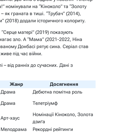
а!” номінували на “Кіноколо” та “Золоту
– як граната в тиші. “Трубач” (2014),
 (2018) додали історичного колориту.
 “Серце матері” (2019) показують
магає зло. А “Мама” (2021-2022, Ніна
ваному Донбасі рятує сина. Серіал став
иве під час війни.
 – від ранніх до сучасних. Дані з
Жанр
Досягнення
Драма
Дебютна помітна роль
Драма
Телетріумф
Номінації Кіноколо, Золота
Арт-хаус
дзиґа
Мелодрама
Рекордні рейтинги