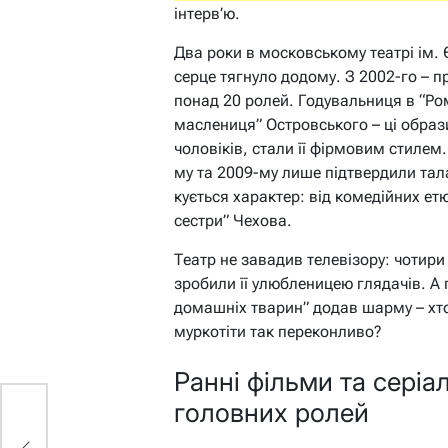
інтерв’ю.
Два роки в московському театрі ім.
серце тягнуло додому. З 2002-го – п
понад 20 ролей. Годувальниця в “Ром
маслениця” Островського – ці образ
чоловіків, стали її фірмовим стилем.
му та 2009-му лише підтвердили тала
кується характер: від комедійних ет
сестри” Чехова.
Театр не завадив телевізору: чотири
зробили її улюбленицею глядачів. А 
домашніх тварин” додав шарму – хт
муркотіти так переконливо?
Ранні фільми та серіал
головних ролей
н