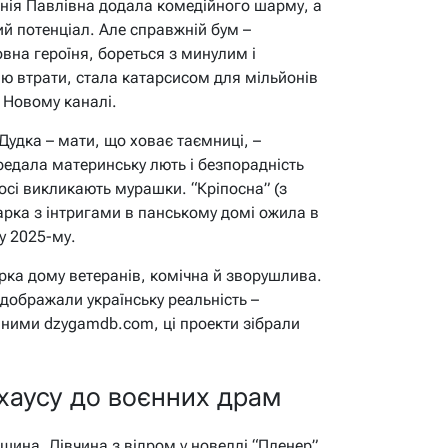
сенія Павлівна додала комедійного шарму, а
й потенціал. Але справжній бум –
овна героїня, бореться з минулим і
ю втрати, стала катарсисом для мільйонів
а Новому каналі.
Дудка – мати, що ховає таємниці, –
едала материнську лють і безпорадність
осі викликають мурашки. “Кріпосна” (з
харка з інтригами в панському домі ожила в
 у 2025-му.
орка дому ветеранів, комічна й зворушлива.
ідображали українську реальність –
даними dzygamdb.com, ці проекти зібрали
-хаусу до воєнних драм
ршина. Дівчина з відром у новеллі “Пленер”