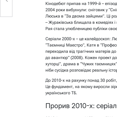
Кінодебют припав на 1999-й – епізод
2004 роки вибухнули: сніговик у “Сніг
Люська в “За двома зайцями”. Ці рол
– Жураківська блищала в комедіях і
Рая стала улюбленицею публіки св
Серіали 2000-х – це калейдоскоп: Люб
“Таємниці Маестро”, Катя в “Професо
переходила від трагічних матерів до
до авантюр” (2008). Кожен проект д
хуторці”, драма в “Чужих таємницях”.
ніби сусідка розповідає реальну істо
До 2010-х на рахунку понад 30 робіт
Це фундамент, на якому виросли зірк
українського ТБ.
Прорив 2010-х: серіа