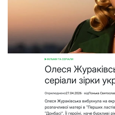
ФІЛЬМИ ТА СЕРІАЛИ
ОПУБЛІКУВАТИ
У
Олеся Жураківсь
серіали зірки ук
Оприлюднено
27.04.2026
від
Понька Святосла
Олеся Жураківська вибухнула на екр
розпачливої матері в “Перших ластів
“Донбасі”. Її героїні, наче бурхливі рі