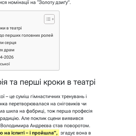
я номінації на “Золоту дзиґу”.
ки в театрі
в до перших головних ролей
ли серця
их драм
24-2026
вської
ія та перші кроки в театрі
ої – це суміш гімнастичних тренувань і
нка перетворювалася на сніговиків чи
ма шила на фабриці, тож перша професія
традицію. Але поклик сцени виявився
с Володимира Андреєва став поворотом.
 на іспиті – і пройшла”,
згадує вона в