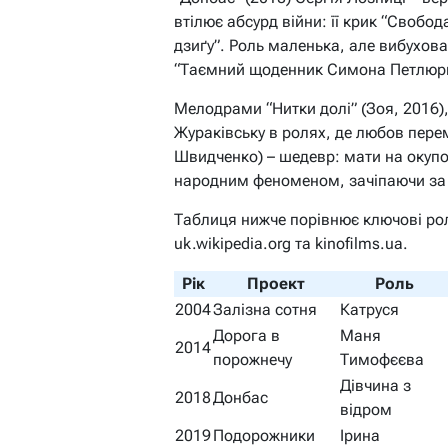
втілює абсурд війни: її крик “Свобод
дзиґу”. Роль маленька, але вибухова 
“Таємний щоденник Симона Петлюри”
Мелодрами “Нитки долі” (Зоя, 2016),
Жураківську в ролях, де любов пере
Швидченко) – шедевр: мати на окупо
народним феноменом, зачіпаючи за ж
Таблиця нижче порівнює ключові ролі
uk.wikipedia.org та kinofilms.ua.
Рік
Проект
Роль
2004
Залізна сотня
Катруся
Дорога в
Маня
2014
порожнечу
Тимофєєва
Дівчина з
2018
Донбас
відром
2019
Подорожники
Ірина