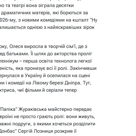
но та театрі вона зіграла десятки
о драматичних матерів, які борються за
у 2026-му, з новими комедіями на кшталт “Ну
алишається однією з найяскравіших зірок
у, Олеся виросла в творчій сім’ї, де з
д батьками. Її шлях до акторства проліг
технікум – перша освіта технолога легкої
ість, яка пронизує всі її ролі. Закінчивши
рнулася в Україну й оселилася на сцені
 і комедії на Лівому березі Дніпра. Тут,
ктриса, чиї фільми й серіали тепер
 “Папіка” Жураківська майстерно передає
 героїні не просто грають ролі: вони живуть,
вжні подруги, з якими хочеться розділити
“Донбас” Сергій Лозниця розкрив її