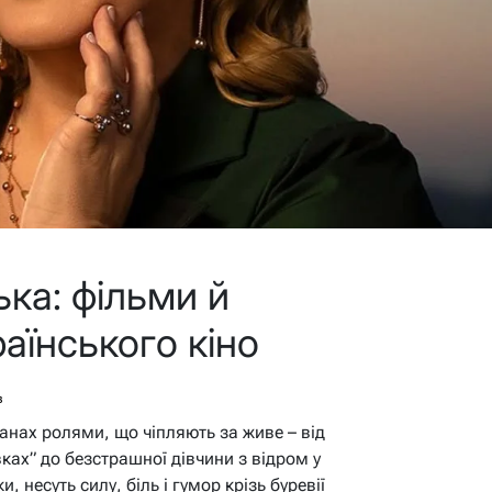
ка: фільми й
раїнського кіно
в
анах ролями, що чіпляють за живе – від
ках” до безстрашної дівчини з відром у
ки, несуть силу, біль і гумор крізь буревії