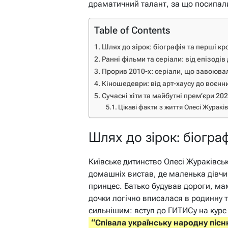
драматичний талант, за що посипалис
Table of Contents
Шлях до зірок: біографія та перші кро
Ранні фільми та серіали: від епізоді
Прорив 2010-х: серіали, що завоюва
Кіношедеври: від арт-хаусу до воєнн
Сучасні хіти та майбутні прем’єри 20
Цікаві факти з життя Олесі Журакі
Шлях до зірок: біограф
Київське дитинство Олесі Жураківськ
домашніх вистав, де маленька дівчи
принцес. Батько будував дороги, ма
дочки логічно вписалася в родинну 
сильнішим: вступ до ГИТИСу на кур
“Співала українську народну пісню