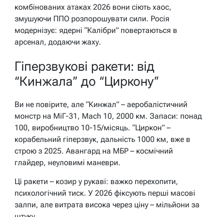
комбінованих атаках 2026 вони сіють хаос,
змушуючи ППО розпорошувати сили. Росія
модернізує: ядерні “Калібри” повертаються в
арсенал, додаючи жаху.
Гіперзвукові ракети: від
“Кинжала” до “Циркону”
Ви не повірите, але “Кинжал” – аеробалістичний
монстр на МіГ-31, Mach 10, 2000 км. Запаси: понад
100, виробництво 10-15/місяць. “Циркон” –
корабельний гіперзвук, дальність 1000 км, вже в
строю з 2025. Авангард на МБР – космічний
глайдер, неуловимі маневри.
Ці ракети – козир у рукаві: важко перехопити,
психологічний тиск. У 2026 фіксують перші масові
залпи, але витрата висока через ціну – мільйони за
штуку.