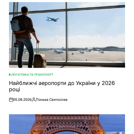
ЛОГІСТИКА ТА ТРАНСПОРТ
ОПУБЛІКУВАТИ
У
Найближчі аеропорти до України у 2026
році
05.08.2026
Понька Святослав
Оприлюднено
Опубліковано