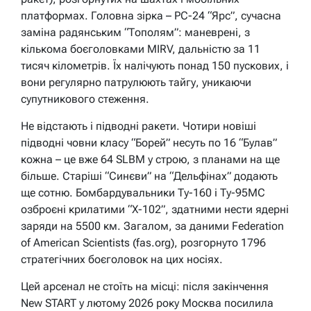
платформах. Головна зірка – РС-24 “Ярс”, сучасна
заміна радянським “Тополям”: маневрені, з
кількома боєголовками MIRV, дальністю за 11
тисяч кілометрів. Їх налічують понад 150 пускових, і
вони регулярно патрулюють тайгу, уникаючи
супутникового стеження.
Не відстають і підводні ракети. Чотири новіші
підводні човни класу “Борей” несуть по 16 “Булав”
кожна – це вже 64 SLBM у строю, з планами на ще
більше. Старіші “Синєви” на “Дельфінах” додають
ще сотню. Бомбардувальники Ту-160 і Ту-95МС
озброєні крилатими “Х-102”, здатними нести ядерні
заряди на 5500 км. Загалом, за даними Federation
of American Scientists (fas.org), розгорнуто 1796
стратегічних боєголовок на цих носіях.
Цей арсенал не стоїть на місці: після закінчення
New START у лютому 2026 року Москва посилила