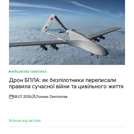
ВІЙСЬКОВА ТЕМАТИКА
ОПУБЛІКУВАТИ
У
Дрон БПЛА: як безпілотники переписали
правила сучасної війни та цивільного життя
08.07.2026
Понька Святослав
Оприлюднено
Опубліковано
Більше від автора