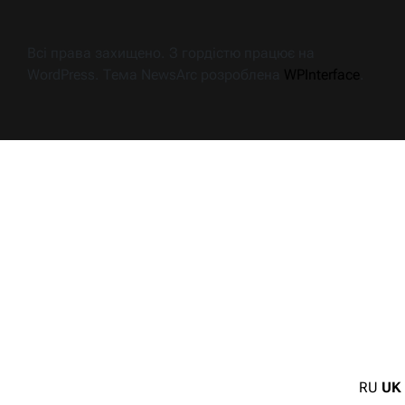
Всі права захищено. З гордістю працює на
WordPress. Тема NewsArc розроблена
WPInterface
.
RU
UK