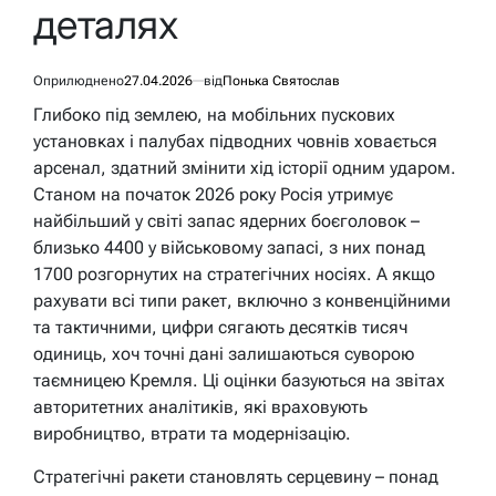
деталях
Оприлюднено
27.04.2026
від
Понька Святослав
Глибоко під землею, на мобільних пускових
установках і палубах підводних човнів ховається
арсенал, здатний змінити хід історії одним ударом.
Станом на початок 2026 року Росія утримує
найбільший у світі запас ядерних боєголовок –
близько 4400 у військовому запасі, з них понад
1700 розгорнутих на стратегічних носіях. А якщо
рахувати всі типи ракет, включно з конвенційними
та тактичними, цифри сягають десятків тисяч
одиниць, хоч точні дані залишаються суворою
таємницею Кремля. Ці оцінки базуються на звітах
авторитетних аналітиків, які враховують
виробництво, втрати та модернізацію.
Стратегічні ракети становлять серцевину – понад