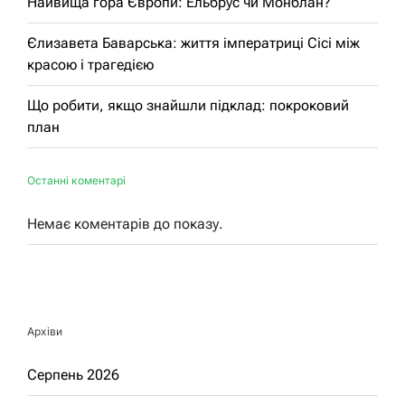
Найвища гора Європи: Ельбрус чи Монблан?
Єлизавета Баварська: життя імператриці Сісі між
красою і трагедією
Що робити, якщо знайшли підклад: покроковий
план
Останні коментарі
Немає коментарів до показу.
Архіви
Серпень 2026