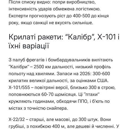
Після списку видно: попри виробництво,
інтенсивність ударів обмежена логістикою.
Експерти прогнозують ріст до 400-500 до кінця
року, якщо санкції не вкусять сильніше.
Крилаті ракети: “Калібр”, Х-101 і
їхні варіації
З палуб фрегатів і бомбардувальників вилітають
“Калібри” – 2500 км дальності, низький профіль
польоту над хвилями. Запаси на 2026: 300-600
крилатих великої дальності, за оцінками США.
Х-101/555 – повітряні версії, близько 300 в строю,
поповнюються 60-70 щомісяця. Ці “птахи”
кружляють годинами, обходячи ППО, і б’ють по
містах з точністю снайпера.
Х-22/32 – старші, але масові, до 300 штук. Вони
грубіші, з похибкою 400 м, але дешеві й численні. У