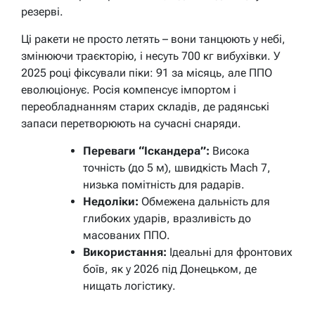
резерві.
Ці ракети не просто летять – вони танцюють у небі,
змінюючи траєкторію, і несуть 700 кг вибухівки. У
2025 році фіксували піки: 91 за місяць, але ППО
еволюціонує. Росія компенсує імпортом і
переобладнанням старих складів, де радянські
запаси перетворюють на сучасні снаряди.
Переваги “Іскандера”:
Висока
точність (до 5 м), швидкість Mach 7,
низька помітність для радарів.
Недоліки:
Обмежена дальність для
глибоких ударів, вразливість до
масованих ППО.
Використання:
Ідеальні для фронтових
боїв, як у 2026 під Донецьком, де
нищать логістику.