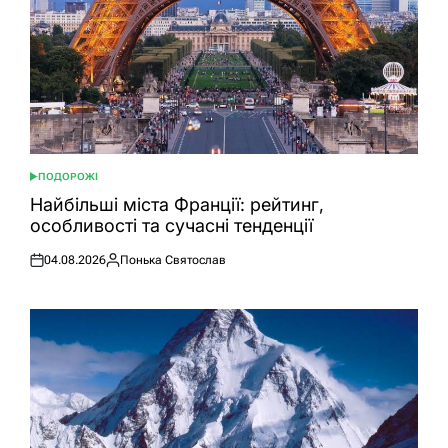
ПОДОРОЖІ
ОПУБЛІКУВАТИ
У
Найбільші міста Франції: рейтинг,
особливості та сучасні тенденції
04.08.2026
Понька Святослав
Оприлюднено
Опубліковано