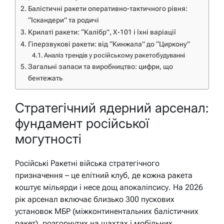
Балістичні ракети оперативно-тактичного рівня:
“Іскандери” та родичі
Крилаті ракети: “Калібр”, Х-101 і їхні варіації
Гіперзвукові ракети: від “Кинжала” до “Циркону”
Аналіз трендів у російському ракетобудуванні
Загальні запаси та виробництво: цифри, що
бентежать
Стратегічний ядерний арсенал:
фундамент російської
могутності
Російські Ракетні війська стратегічного
призначення – це елітний клуб, де кожна ракета
коштує мільярди і несе дощ апокаліпсису. На 2026
рік арсенал включає близько 300 пускових
установок МБР (міжконтинентальних балістичних
ракет), розгорнутих на шахтах і мобільних