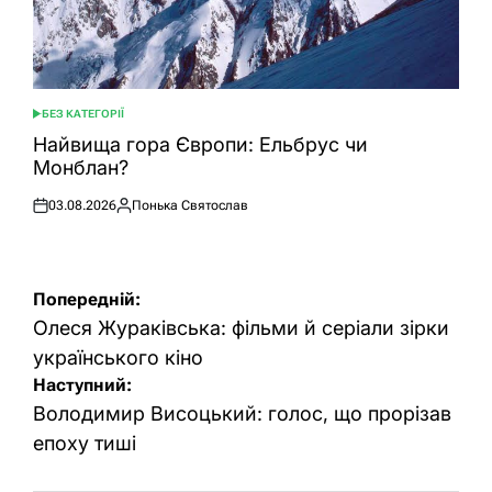
БЕЗ КАТЕГОРІЇ
ОПУБЛІКУВАТИ
У
Найвища гора Європи: Ельбрус чи
Монблан?
03.08.2026
Понька Святослав
Оприлюднено
Опубліковано
Навігація
Попередній:
записів
Олеся Жураківська: фільми й серіали зірки
українського кіно
Наступний:
Володимир Висоцький: голос, що прорізав
епоху тиші