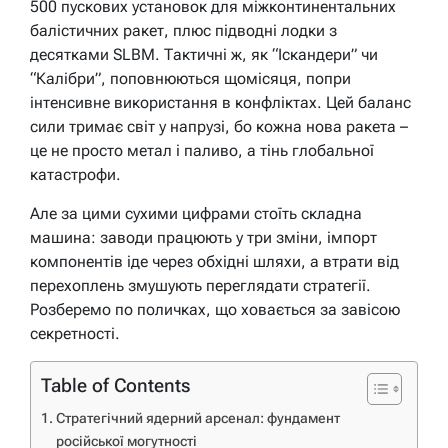
500 пускових установок для міжконтинентальних
балістичних ракет, плюс підводні лодки з
десятками SLBM. Тактичні ж, як “Іскандери” чи
“Калібри”, поповнюються щомісяця, попри
інтенсивне використання в конфліктах. Цей баланс
сили тримає світ у напрузі, бо кожна нова ракета –
це не просто метал і паливо, а тінь глобальної
катастрофи.
Але за цими сухими цифрами стоїть складна
машина: заводи працюють у три зміни, імпорт
компонентів іде через обхідні шляхи, а втрати від
перехоплень змушують переглядати стратегії.
Розберемо по поличках, що ховається за завісою
секретності.
Table of Contents
Стратегічний ядерний арсенал: фундамент
російської могутності