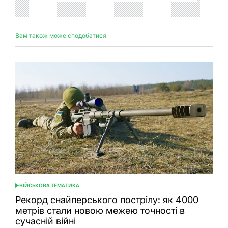
Вам також може сподобатися
ВІЙСЬКОВА ТЕМАТИКА
ОПУБЛІКУВАТИ
У
Рекорд снайперського пострілу: як 4000
метрів стали новою межею точності в
сучасній війні