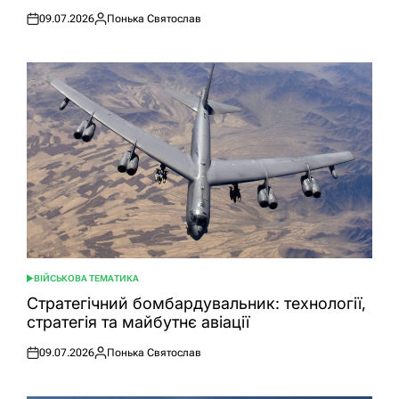
09.07.2026
Понька Святослав
Оприлюднено
Опубліковано
ВІЙСЬКОВА ТЕМАТИКА
ОПУБЛІКУВАТИ
У
Стратегічний бомбардувальник: технології,
стратегія та майбутнє авіації
09.07.2026
Понька Святослав
Оприлюднено
Опубліковано