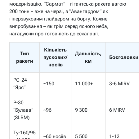
модернізацію. “Сармат” – гігантська ракета вагою
200 тонн – вже на черзі, з “Авангардом” як
гіперзвуковим глайдером на борту. Кожне
випробування – як грім серед ясного неба,
нагадуючи про готовність до ескалації.
Кількість
Тип
Дальність,
пускових/
Боєголовки
ракети
км
носіїв
РС-24
~150
11 000+
3-6 MIRV
“Ярс”
Р-30
“Булава”
~96
9 300
6 MIRV
(SLBM)
Ту-160/95
~60 носіїв
5 500
1-12