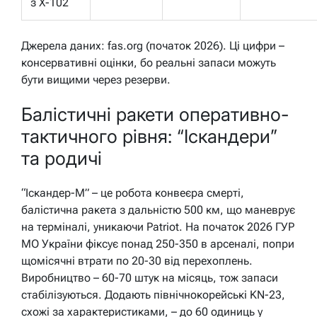
з Х-102
Джерела даних: fas.org (початок 2026). Ці цифри –
консервативні оцінки, бо реальні запаси можуть
бути вищими через резерви.
Балістичні ракети оперативно-
тактичного рівня: “Іскандери”
та родичі
“Іскандер-М” – це робота конвеєра смерті,
балістична ракета з дальністю 500 км, що маневрує
на терміналі, уникаючи Patriot. На початок 2026 ГУР
МО України фіксує понад 250-350 в арсеналі, попри
щомісячні втрати по 20-30 від перехоплень.
Виробництво – 60-70 штук на місяць, тож запаси
стабілізуються. Додають північнокорейські KN-23,
схожі за характеристиками, – до 60 одиниць у