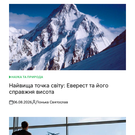
НАУКА ТА ПРИРОДА
ОПУБЛІКУВАТИ
У
Найвища точка світу: Еверест та його
справжня висота
06.08.2026
Понька Святослав
Оприлюднено
Опубліковано