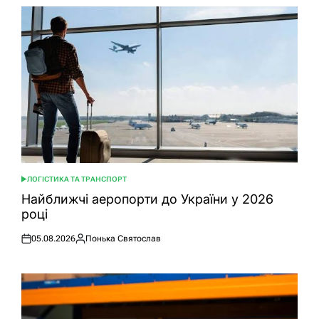
ЛОГІСТИКА ТА ТРАНСПОРТ
ОПУБЛІКУВАТИ
У
Найближчі аеропорти до України у 2026
році
05.08.2026
Понька Святослав
Оприлюднено
Опубліковано