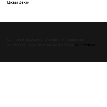
Цікаві факти
Всі права захищено. З гордістю працює на
WordPress. Тема NewsArc розроблена
WPInterface
.