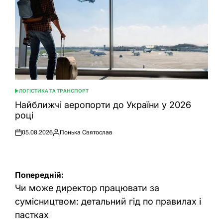
ЛОГІСТИКА ТА ТРАНСПОРТ
ОПУБЛІКУВАТИ
У
Найближчі аеропорти до України у 2026
році
05.08.2026
Понька Святослав
Оприлюднено
Опубліковано
Навігація
Попередній:
записів
Чи може директор працювати за
сумісництвом: детальний гід по правилах і
пастках