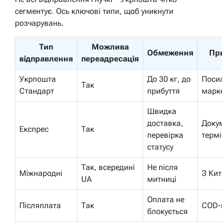
сегментує. Ось ключові типи, щоб уникнути
розчарувань.
Тип
Можлива
Обмеження
Пр
відправлення
переадресація
Укрпошта
До 30 кг, до
Поси
Так
Стандарт
прибуття
марк
Швидка
доставка,
Доку
Експрес
Так
перевірка
термі
статусу
Так, всередині
Не після
Міжнародні
З Ки
UA
митниці
Оплата не
Післяплата
Так
COD-
блокується