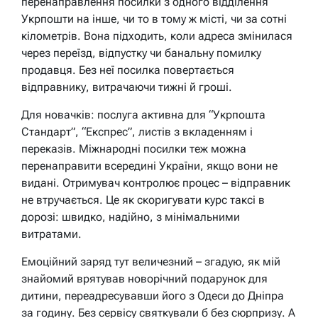
перенаправлення посилки з одного відділення
Укрпошти на інше, чи то в тому ж місті, чи за сотні
кілометрів. Вона підходить, коли адреса змінилася
через переїзд, відпустку чи банальну помилку
продавця. Без неї посилка повертається
відправнику, витрачаючи тижні й гроші.
Для новачків: послуга активна для “Укрпошта
Стандарт”, “Експрес”, листів з вкладенням і
переказів. Міжнародні посилки теж можна
перенаправити всередині України, якщо вони не
видані. Отримувач контролює процес – відправник
не втручається. Це як скоригувати курс таксі в
дорозі: швидко, надійно, з мінімальними
витратами.
Емоційний заряд тут величезний – згадую, як мій
знайомий врятував новорічний подарунок для
дитини, переадресувавши його з Одеси до Дніпра
за годину. Без сервісу святкували б без сюрпризу. А