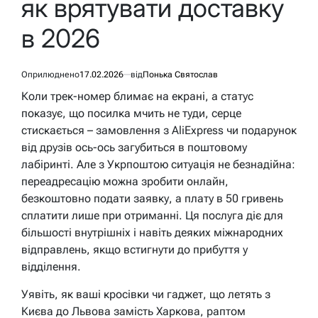
як врятувати доставку
в 2026
Оприлюднено
17.02.2026
від
Понька Святослав
Коли трек-номер блимає на екрані, а статус
показує, що посилка мчить не туди, серце
стискається – замовлення з AliExpress чи подарунок
від друзів ось-ось загубиться в поштовому
лабіринті. Але з Укрпоштою ситуація не безнадійна:
переадресацію можна зробити онлайн,
безкоштовно подати заявку, а плату в 50 гривень
сплатити лише при отриманні. Ця послуга діє для
більшості внутрішніх і навіть деяких міжнародних
відправлень, якщо встигнути до прибуття у
відділення.
Уявіть, як ваші кросівки чи гаджет, що летять з
Києва до Львова замість Харкова, раптом