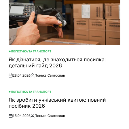
ЛОГІСТИКА ТА ТРАНСПОРТ
ОПУБЛІКУВАТИ
У
Як дізнатися, де знаходиться посилка:
детальний гайд 2026
28.04.2026
Понька Святослав
Оприлюднено
Опубліковано
ЛОГІСТИКА ТА ТРАНСПОРТ
ОПУБЛІКУВАТИ
У
Як зробити учнівський квиток: повний
посібник 2026
15.04.2026
Понька Святослав
Оприлюднено
Опубліковано