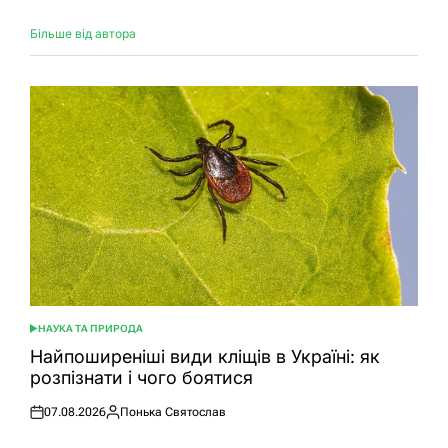
Більше від автора
НАУКА ТА ПРИРОДА
ОПУБЛІКУВАТИ
У
Найпоширеніші види кліщів в Україні: як
розпізнати і чого боятися
07.08.2026
Понька Святослав
Оприлюднено
Опубліковано