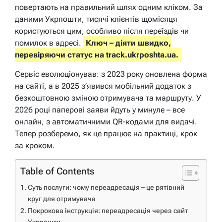
повертають на правильний шлях одним кліком. За
даними Укрпошти, тисячі клієнтів щомісяця
користуються цим, особливо після переїздів чи
помилок в адресі.
Ключ – діяти швидко,
перевіряючи статус на track.ukrposhta.ua.
Сервіс еволюціонував: з 2023 року оновлена форма
на сайті, а в 2025 з’явився мобільний додаток з
безкоштовною зміною отримувача та маршруту. У
2026 році паперові заяви йдуть у минуле – все
онлайн, з автоматичними QR-кодами для видачі.
Тепер розберемо, як це працює на практиці, крок
за кроком.
Table of Contents
Суть послуги: чому переадресація – це рятівний
круг для отримувача
Покрокова інструкція: переадресація через сайт