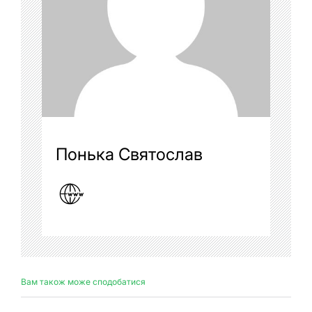
Понька Святослав
Вам також може сподобатися