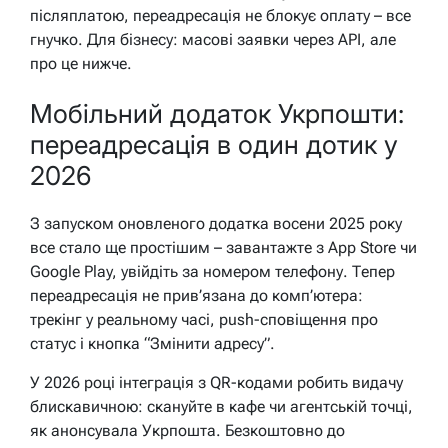
післяплатою, переадресація не блокує оплату – все
гнучко. Для бізнесу: масові заявки через API, але
про це нижче.
Мобільний додаток Укрпошти:
переадресація в один дотик у
2026
З запуском оновленого додатка восени 2025 року
все стало ще простішим – завантажте з App Store чи
Google Play, увійдіть за номером телефону. Тепер
переадресація не прив’язана до комп’ютера:
трекінг у реальному часі, push-сповіщення про
статус і кнопка “Змінити адресу”.
У 2026 році інтеграція з QR-кодами робить видачу
блискавичною: скануйте в кафе чи агентській точці,
як анонсувала Укрпошта. Безкоштовно до