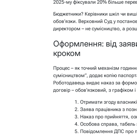
2025-му фіксували 20% більше переві
Бюджетники? Керівники шкіл чи виші
обов’язки. Верховний Суд у постано
директором – не сумісництво, а роз
Оформлення: від заяви
кроком
Процес – як точний механізм годинн
сумісництвом”, додає копію паспорта
Роботодавець видає наказ за формою
договір – обов’язковий, з графіком 
Отримати згоду власникі
Заява працівника з поз
Наказ про прийняття, оз
Особова справа, табель 
Повідомлення ДПС про п