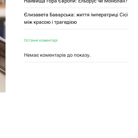
Найвища гора Європи: Ельбрус чи Монблан?
Єлизавета Баварська: життя імператриці Сісі
між красою і трагедією
Останні коментарі
Немає коментарів до показу.