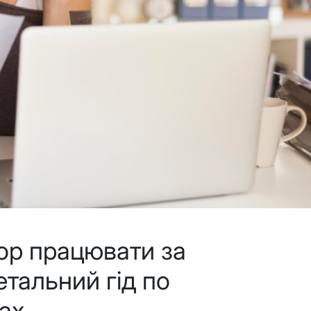
ор працювати за
етальний гід по
ках