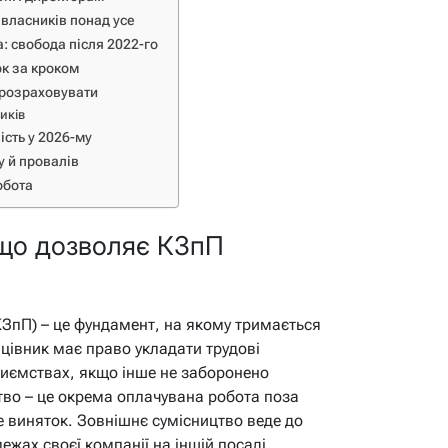
 власників понад усе
: свобода після 2022-го
ок за кроком
к розраховувати
иків
ість у 2026-му
ху й провалів
обота
 що дозволяє КЗпП
КЗпП) – це фундамент, на якому тримається
ацівник має право укладати трудові
риємствах, якщо інше не заборонено
тво – це окрема оплачувана робота поза
е виняток. Зовнішнє сумісництво веде до
ежах своєї компанії на іншій посаді.