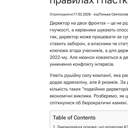
Оприлюднено
17.02.2026
від
Понька Святосла
Директор на двох фронтах – це не рід
гнучкості, а керівники шукають спос
так, директор може працювати за с
ставить заборон, а власники чи стат
ключова згода учасників, а для дер
2022-му. Але нюанси ховаються в де
уникнення конфлікту інтересів.
Уявіть рушійну силу компанії, яка р
додає адреналіну, але й ризиків. За
кількість таких “подвійних директорі
економічні виклики. Розберемо, як ц
спіткнулися об бюрократичні камені.
Table of Contents
Законодавча основа: що дозволяє К