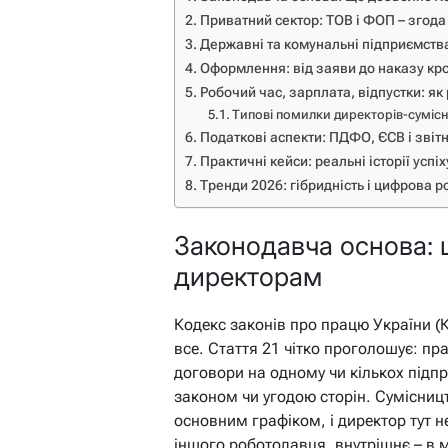
Приватний сектор: ТОВ і ФОП – згода
Державні та комунальні підприємства
Оформлення: від заяви до наказу кр
Робочий час, зарплата, відпустки: я
Типові помилки директорів-сумісн
Податкові аспекти: ПДФО, ЄСВ і звітн
Практичні кейси: реальні історії успі
Тренди 2026: гібридність і цифрова р
Законодавча основа:
директорам
Кодекс законів про працю України (
все. Стаття 21 чітко проголошує: пр
договори на одному чи кількох підп
законом чи угодою сторін. Сумісниц
основним графіком, і директор тут н
іншого роботодавця, внутрішнє – в м