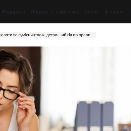
Подорожі
Поради та лайфхаки
Спорт
Фінанси
 за сумісництвом: детальний гід по правилах і пастках