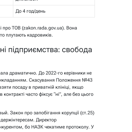
До 4 год/день
 про ТОВ (zakon.rada.gov.ua). Вона
сто плутають кадровиків.
ні підприємства: свобода
ала драматично. До 2022-го керівники не
 викладанням. Скасування Положення №43
зяти посаду в приватній клініці, якщо
 контракті часто фіксує “ні”, але без цього
вый. Закон про запобігання корупції (ст.25)
 держінтересам. Директор
нкурентом, бо НАЗК чекатиме протоколу. У