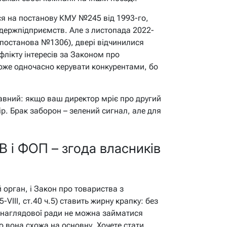
ся на постанову КМУ №245 від 1993-го,
держпідприємств. Але з листопада 2022-
 (постанова №1306), двері відчинилися
флікту інтересів за Законом про
може одночасно керувати конкурентами, бо
лавний: якщо ваш директор мріє про другий
ір. Брак заборон – зелений сигнал, але для
В і ФОП – згода власників
й орган, і Закон про товариства з
III, ст.40 ч.5) ставить жирну крапку: без
и наглядової ради не можна займатися
 вона схожа на основну. Хочете стати