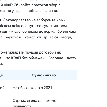
ій ніші? Збирайте протокол зборів
рження угод чи навіть звільнення.
я. Законодавство не забороняє йому
цем деінде, а тут – за сумісництвом.
з одним засновником це норма, бо він сам
ка, радьтеся – конфлікти зривають угоди,
оже укладати трудові договори як
ві – за КЗпП без обмежень. Головне – вести
и.
це
Сумісництво
вий
Не обов’язково з 2021
Окрема згода для схожої
діяльності