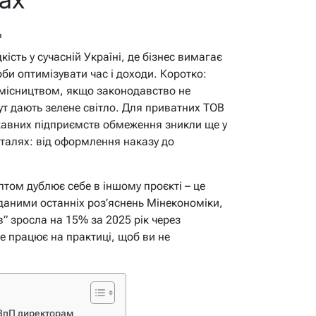
в
кість у сучасній Україні, де бізнес вимагає
оби оптимізувати час і доходи. Коротко:
умісництвом, якщо законодавство не
ут дають зелене світло. Для приватних ТОВ
жавних підприємств обмеження зникли ще у
талях: від оформлення наказу до
аптом дублює себе в іншому проєкті – це
 даними останніх роз’яснень Мінекономіки,
в” зросла на 15% за 2025 рік через
е працює на практиці, щоб ви не
ЗпП директорам