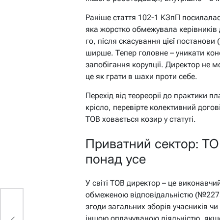
Раніше стаття 102-1 КЗпП посилала
яка жорстко обмежувала керівників 
го, після скасування цієї постанови
ширше. Тепер головне – уникати кон
запобігання корупції. Директор не 
це як грати в шахи проти себе.
Перехід від теореорії до практики п
крісло, перевірте колективний догов
ТОВ ховається козир у статуті.
Приватний сектор: ТО
понад усе
У світі ТОВ директор – це виконавчи
обмеженою відповідальністю (№2275-V
згоди загальних зборів учасників ч
ір
іншою оплачуваною діяльністю, якщо