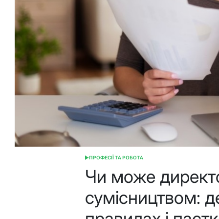
ПРОФЕСІЇ ТА РОБОТА
ОПУБЛІКУВАТИ
У
Чи може директ
сумісництвом: д
правилах і паст