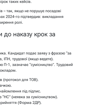
рок таких кейсів.
в – так, якщо не порушує посадові
вах 2024-го підтвердив: викладання
ширення ролі.
 до наказу крок за
ика. Кандидат подає заяву з фразою “за
, ІПН, трудової (якщо ведете).
 П-1, зазначає “сумісництво”. Трудовий
і окладом.
в (протокол для ТОВ).
начкою.
найомлення під підпис.
з “НС” (неявка за сумісництвом).
рийняття (Форма 2ДР).