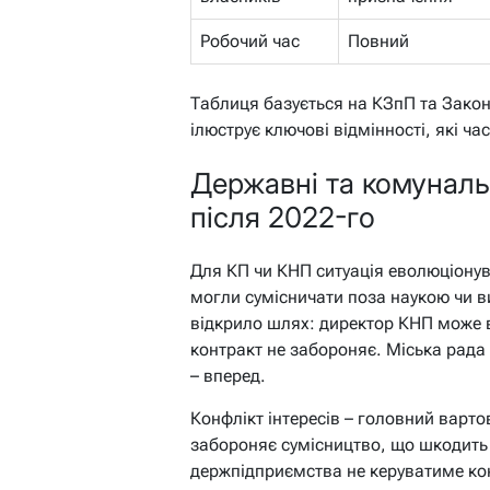
Робочий час
Повний
Таблиця базується на КЗпП та Законі
ілюструє ключові відмінності, які ча
Державні та комуналь
після 2022-го
Для КП чи КНП ситуація еволюціонув
могли сумісничати поза наукою чи
відкрило шлях: директор КНП може в
контракт не забороняє. Міська рада в
– вперед.
Конфлікт інтересів – головний варто
забороняє сумісництво, що шкодить
держпідприємства не керуватиме ко