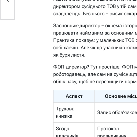
та
директором сусіднього ТОВ у тій сам
заздалегідь. Без нього – ризик оска
Засновник-директор – окрема історі
працювати найманим за основним міс
Практика показує: у маленьких ТОВ 
собі хазяїн. Але якщо учасників кіль
як буря листя.
ФОП-директор? Тут простіше: ФОП м
роботодавець, але сам на сумісницт
облік часу, щоб не перевищити норм
Аспект
Основне міс
Трудова
Запис обов’язко
книжка
Згода
Протокол
власників
призначення