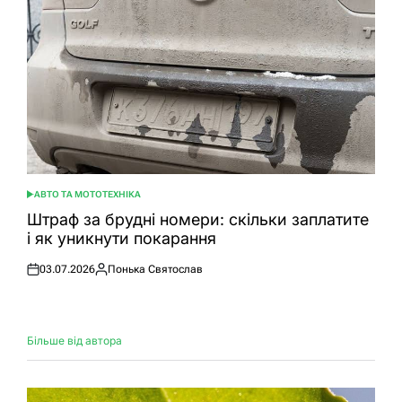
АВТО ТА МОТОТЕХНІКА
ОПУБЛІКУВАТИ
У
Штраф за брудні номери: скільки заплатите
і як уникнути покарання
03.07.2026
Понька Святослав
Оприлюднено
Опубліковано
Більше від автора