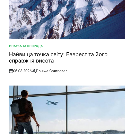
НАУКА ТА ПРИРОДА
ОПУБЛІКУВАТИ
У
Найвища точка світу: Еверест та його
справжня висота
06.08.2026
Понька Святослав
Оприлюднено
Опубліковано