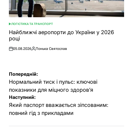
ЛОГІСТИКА ТА ТРАНСПОРТ
ОПУБЛІКУВАТИ
У
Найближчі аеропорти до України у 2026
році
05.08.2026
Понька Святослав
Оприлюднено
Опубліковано
Навігація
Попередній:
записів
Нормальний тиск і пульс: ключові
показники для міцного здоров’я
Наступний:
Який паспорт вважається зіпсованим:
повний гід з прикладами