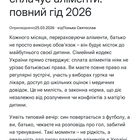
повний гід 2026
Оприлюднено
25.03.2026
від
Понька Святослав
Кожного місяця, перераховуючи аліменти, батько
не просто виконує обов’язок – він будує місток до
майбутнього своєї дитини. Сімейний кодекс
України прямо стверджує: сплата аліментів ніяк не
урізає батьківські права. Ви маєте повне право на
регулярні зустрічі, участь у виборах гуртка чи
лікаря, доступ до шкільних оцінок і медичних
довідок. Це не милість, а законна норма, що діє
незалежно від розлучення чи конфліктів з матір’ю
дитини.
Уявіть типовий вечір: син повертається з футболу, а
ви, батько, чекаєте на розповідь про гол, забитий
на тренуванні. Такі моменти – не рідкість, а
реальність для тисяч платників аліментів в Україні.