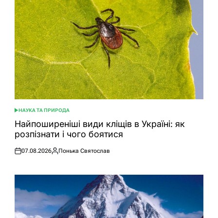
НАУКА ТА ПРИРОДА
ОПУБЛІКУВАТИ
У
Найпоширеніші види кліщів в Україні: як
розпізнати і чого боятися
07.08.2026
Понька Святослав
Оприлюднено
Опубліковано