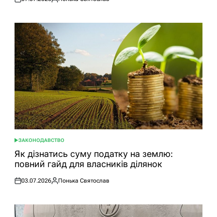
Оприлюднено
Опубліковано
ЗАКОНОДАВСТВО
ОПУБЛІКУВАТИ
У
Як дізнатись суму податку на землю:
повний гайд для власників ділянок
03.07.2026
Понька Святослав
Оприлюднено
Опубліковано