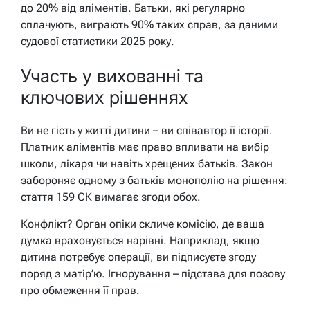
до 20% від аліментів. Батьки, які регулярно
сплачують, виграють 90% таких справ, за даними
судової статистики 2025 року.
Участь у вихованні та
ключових рішеннях
Ви не гість у житті дитини – ви співавтор її історії.
Платник аліментів має право впливати на вибір
школи, лікаря чи навіть хрещених батьків. Закон
забороняє одному з батьків монополію на рішення:
стаття 159 СК вимагає згоди обох.
Конфлікт? Орган опіки скличе комісію, де ваша
думка враховується нарівні. Наприклад, якщо
дитина потребує операції, ви підписуєте згоду
поряд з матір’ю. Ігнорування – підстава для позову
про обмеження її прав.