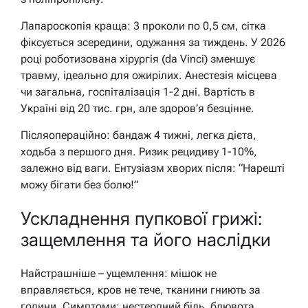
Лапароскопія краща: 3 проколи по 0,5 см, сітка
фіксується зсередини, одужання за тиждень. У 2026
році роботизована хірургія (da Vinci) зменшує
травму, ідеально для ожирілих. Анестезія місцева
чи загальна, госпіталізація 1-2 дні. Вартість в
Україні від 20 тис. грн, але здоров’я безцінне.
Післяопераційно: бандаж 4 тижні, легка дієта,
ходьба з першого дня. Ризик рецидиву 1-10%,
залежно від ваги. Ентузіазм хворих після: “Нарешті
можу бігати без болю!”
Ускладнення пупкової грижі:
защемлення та його наслідки
Найстрашніше – ущемлення: мішок не
вправляється, кров не тече, тканини гниють за
години. Симптоми: нестерпний біль, блювота,