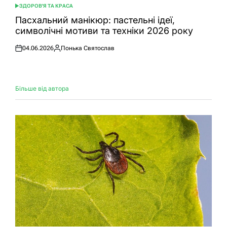
ЗДОРОВ'Я ТА КРАСА
ОПУБЛІКУВАТИ
У
Пасхальний манікюр: пастельні ідеї,
символічні мотиви та техніки 2026 року
04.06.2026
Понька Святослав
Оприлюднено
Опубліковано
Більше від автора