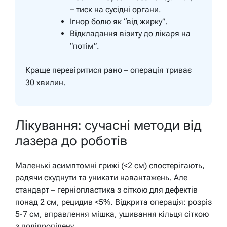
– тиск на сусідні органи.
Ігнор болю як “від жирку”.
Відкладання візиту до лікаря на
“потім”.
Краще перевіритися рано – операція триває
30 хвилин.
Лікування: сучасні методи від
лазера до роботів
Маленькі асимптомні грижі (<2 см) спостерігають,
радячи схуднути та уникати навантажень. Але
стандарт – герніопластика з сіткою для дефектів
понад 2 см, рецидив <5%. Відкрита операція: розріз
5-7 см, вправлення мішка, ушивання кільця сіткою
з поліпропілену.