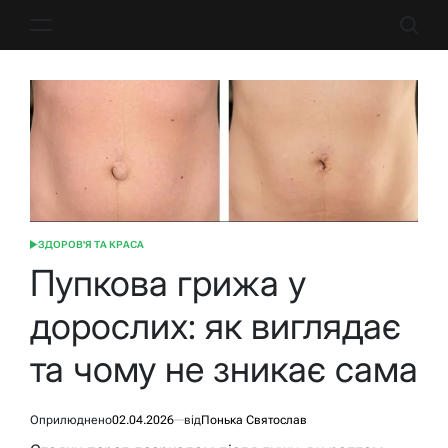
Перейти
до
вмісту
ЗДОРОВ'Я ТА КРАСА
ОПУБЛІКУВАТИ
У
Пупкова грижа у
дорослих: як виглядає
та чому не зникає сама
Оприлюднено
02.04.2026
від
Понька Святослав