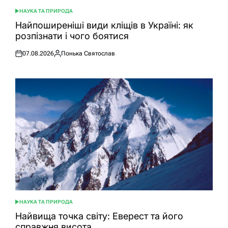
НАУКА ТА ПРИРОДА
ОПУБЛІКУВАТИ
У
Найпоширеніші види кліщів в Україні: як
розпізнати і чого боятися
07.08.2026
Понька Святослав
Оприлюднено
Опубліковано
НАУКА ТА ПРИРОДА
ОПУБЛІКУВАТИ
У
Найвища точка світу: Еверест та його
справжня висота