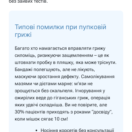
без зайвих тестів.
Типові помилки при пупковій
грижі
Багато хто намагається вправляти грижу
силоміць, ризикуючи защемленням – це як
штовхати пробку в пляшку, яка може тріснути.
Бандажі полегшують, але не лікують,
маскуючи зростання дефекту. Самолікування
мазями чи дієтами марне: м’язи не
зрощується без скальпеля. Ігнорування у
ожирілих веде до гіганських гриж, операція
яких удвічі складніша. Ви не повірите, але
30% пацієнтів приходять з роками “досвіду”,
коли мішок сягає 10 см!
Носіння корсетів без консультації