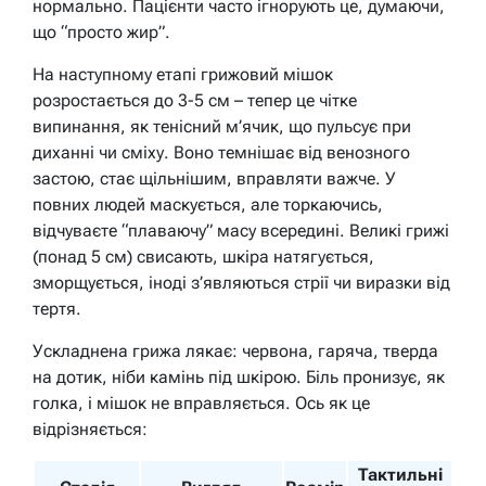
нормально. Пацієнти часто ігнорують це, думаючи,
що “просто жир”.
На наступному етапі грижовий мішок
розростається до 3-5 см – тепер це чітке
випинання, як тенісний м’ячик, що пульсує при
диханні чи сміху. Воно темнішає від венозного
застою, стає щільнішим, вправляти важче. У
повних людей маскується, але торкаючись,
відчуваєте “плаваючу” масу всередині. Великі грижі
(понад 5 см) свисають, шкіра натягується,
зморщується, іноді з’являються стрії чи виразки від
тертя.
Ускладнена грижа лякає: червона, гаряча, тверда
на дотик, ніби камінь під шкірою. Біль пронизує, як
голка, і мішок не вправляється. Ось як це
відрізняється:
Тактильні