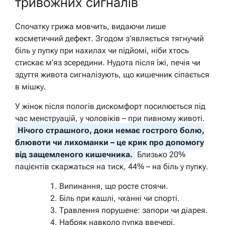
тривожних сигналів
Спочатку грижа мовчить, видаючи лише
косметичний дефект. Згодом з’являється тягнучий
біль у пупку при нахилах чи підйомі, ніби хтось
стискає м’яз зсередини. Нудота після їжі, печія чи
здуття живота сигналізують, що кишечник сіпається
в мішку.
У жінок після пологів дискомфорт посилюється під
час менструацій, у чоловіків – при пивному животі.
Нічого страшного, доки немає гострого болю,
блювоти чи лихоманки – це крик про допомогу
від защемленого кишечника.
Близько 20%
пацієнтів скаржаться на тиск, 44% – на біль у пупку.
Випинання, що росте стоячи.
Біль при кашлі, чханні чи спорті.
Травлення порушене: запори чи діарея.
Набряк навколо пупка ввечері.