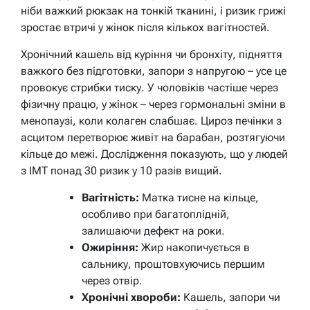
ніби важкий рюкзак на тонкій тканині, і ризик грижі
зростає втричі у жінок після кількох вагітностей.
Хронічний кашель від куріння чи бронхіту, підняття
важкого без підготовки, запори з напругою – усе це
провокує стрибки тиску. У чоловіків частіше через
фізичну працю, у жінок – через гормональні зміни в
менопаузі, коли колаген слабшає. Цироз печінки з
асцитом перетворює живіт на барабан, розтягуючи
кільце до межі. Дослідження показують, що у людей
з ІМТ понад 30 ризик у 10 разів вищий.
Вагітність:
Матка тисне на кільце,
особливо при багатоплідній,
залишаючи дефект на роки.
Ожиріння:
Жир накопичується в
сальнику, проштовхуючись першим
через отвір.
Хронічні хвороби:
Кашель, запори чи