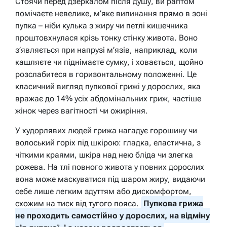
Стоячи перед дзеркалом після душу, ви раптом
помічаєте невелике, м’яке випинання прямо в зоні
пупка – ніби кулька з жиру чи петлі кишечника
проштовхнулася крізь тонку стінку живота. Воно
з’являється при напрузі м’язів, наприклад, коли
кашляєте чи піднімаєте сумку, і ховається, щойно
розслабитеся в горизонтальному положенні. Це
класичний вигляд пупкової грижі у дорослих, яка
вражає до 14% усіх абдомінальних гриж, частіше
жінок через вагітності чи ожиріння.
У худорлявих людей грижа нагадує горошину чи
волоський горіх під шкірою: гладка, еластична, з
чіткими краями, шкіра над нею бліда чи злегка
рожева. На тлі повного живота у повних дорослих
вона може маскуватися під шаром жиру, видаючи
себе лише легким здуттям або дискомфортом,
схожим на тиск від тугого пояса.
Пупкова грижа
не проходить самостійно у дорослих, на відміну