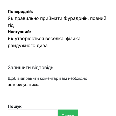
Навігація
Попередній:
записів
Як правильно приймати Фурадонін: повний
гід
Наступний:
Як утворюється веселка: фізика
райдужного дива
Залишити відповідь
Щоб відправити коментар вам необхідно
авторизуватись
.
Пошук
Пошук