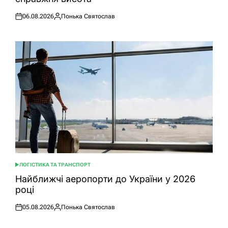
06.08.2026
Понька Святослав
Оприлюднено
Опубліковано
ЛОГІСТИКА ТА ТРАНСПОРТ
ОПУБЛІКУВАТИ
У
Найближчі аеропорти до України у 2026
році
05.08.2026
Понька Святослав
Оприлюднено
Опубліковано