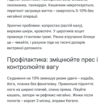
лихоманка, тахікардія. Кишечник некротизується,
перитоніт загрожує життю – смертність 5-10% без
негайної операції.
Хронічні проблеми: копростаз (застій калу),
виразки шкіри, кровотечі. У циротиків асцит
провокує гігантизм грижі. Раннє втручання блокує
це – чекайте, і рахунок піде на тисячі доларів
екстреної допомоги.
Профілактика: зміцнюйте прес і
контролюйте вагу
Схуднення на 10% зменшує ризик удвічі – ходьба,
йога, планка без фанатизму. Правильне підняття:
ноги на ширині плечей, спина пряма. Лікуйте
кашель, запори чи рефлюкс негайно. Жінки після
пологів – корсет 3 місяці, вправи Кегеля.