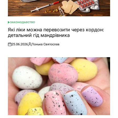
ЗАКОНОДАВСТВО
ОПУБЛІКУВАТИ
У
Які ліки можна перевозити через кордон:
детальний гід мандрівника
25.06.2026
Понька Святослав
Оприлюднено
Опубліковано