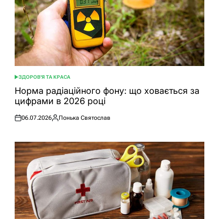
ЗДОРОВ'Я ТА КРАСА
ОПУБЛІКУВАТИ
У
Норма радіаційного фону: що ховається за
цифрами в 2026 році
06.07.2026
Понька Святослав
Оприлюднено
Опубліковано