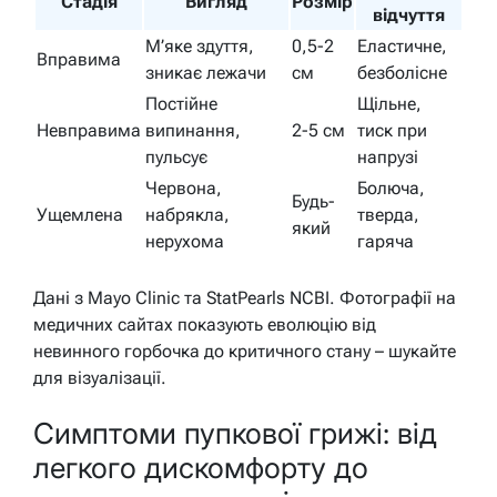
Стадія
Вигляд
Розмір
відчуття
М’яке здуття,
0,5-2
Еластичне,
Вправима
зникає лежачи
см
безболісне
Постійне
Щільне,
Невправима
випинання,
2-5 см
тиск при
пульсує
напрузі
Червона,
Болюча,
Будь-
Ущемлена
набрякла,
тверда,
який
нерухома
гаряча
Дані з Mayo Clinic та StatPearls NCBI. Фотографії на
медичних сайтах показують еволюцію від
невинного горбочка до критичного стану – шукайте
для візуалізації.
Симптоми пупкової грижі: від
легкого дискомфорту до