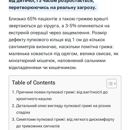
від дитячої, і з часом розростається,
перетворюючись на реальну загрозу.
Близько 65% пацієнтів з такою грижею врешті
звертаються до хірурга, а 3-5% опиняються на
екстреній операції через защемлення. Розмір
дефекту пупкового кільця від 1 см до кількох
сантиметрів визначає, наскільки помітна грижа:
маленька ховається під одягом, велика свисає, як
мініатюрний мішечок, наповнений сальними
відкладеннями чи кишечником.
Table of Contents
Причини появи пупкової грижі: від вагітності до
хронічного кашлю
Детальний опис вигляду пупкової грижі на різних
стадіях
Симптоми пупкової грижі: від легкого дискомфорту
до тривожних сигналів