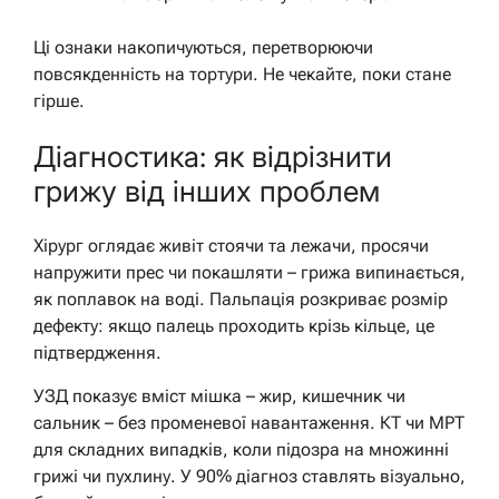
Ці ознаки накопичуються, перетворюючи
повсякденність на тортури. Не чекайте, поки стане
гірше.
Діагностика: як відрізнити
грижу від інших проблем
Хірург оглядає живіт стоячи та лежачи, просячи
напружити прес чи покашляти – грижа випинається,
як поплавок на воді. Пальпація розкриває розмір
дефекту: якщо палець проходить крізь кільце, це
підтвердження.
УЗД показує вміст мішка – жир, кишечник чи
сальник – без променевої навантаження. КТ чи МРТ
для складних випадків, коли підозра на множинні
грижі чи пухлину. У 90% діагноз ставлять візуально,