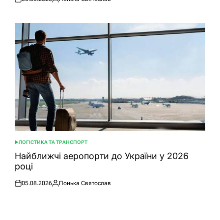
Оприлюднено
Опубліковано
ЛОГІСТИКА ТА ТРАНСПОРТ
ОПУБЛІКУВАТИ
У
Найближчі аеропорти до України у 2026
році
05.08.2026
Понька Святослав
Оприлюднено
Опубліковано