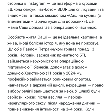
сторінка в Instagram — це платформа з курсами
«Школа сексу», чат-ботом BLUR для спілкування та
знайомств, а також сексшопом «Сашіна кухня» (з
елементами «гарячої кухні для дорослих»), де
мама Саші допомагає з операційною частиною.
Особисте життя Саші — це не ідеальна картинка, а
жива, іноді болісна історія, яку вона не приховує.
Шлюб з Павлом Петрайчуком триває понад 13
років. Чоловік, засновник приватного БТІ,
займається нерухомістю та операційною
підтримкою її бізнесів, допомагає з домом і
донькою Христиною (11 років у 2024-му,
професійно займається роликовим спортом,
навчається в державній школі, нехрещена — право
вибору релігії залишається за нею). У шлюбі були
серйозні кризи: після весілля — періоди
нерегулярного сексу, після народження дитини —
повне зникнення інтимності на 3–4 роки. Коли