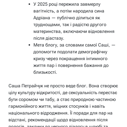
У 2025 році пережила завмерлу
вагітність, а потім народила сина
Адріана — публічно ділиться як
труднощами, так і радістю другого
материнства, включаючи відновлення
після діастазу.
Мета блогу, за словами самої Саші, —
допомогти подолати демографічну
кризу через покращення інтимного
життя пар і повернення бажання до
близькості.
Саша Петрайчук не просто веде блог. Вона створює
цілу культуру відкритості, де сексуальність перестає
бути соромом чи табу, а стає природною частиною
гармонійного життя, міцних стосунків і навіть
національного відродження. Її поради для пар на
відстані, рекомендації щодо відновлення після
пологів, заклики до чесного діалогу в шлюбі та