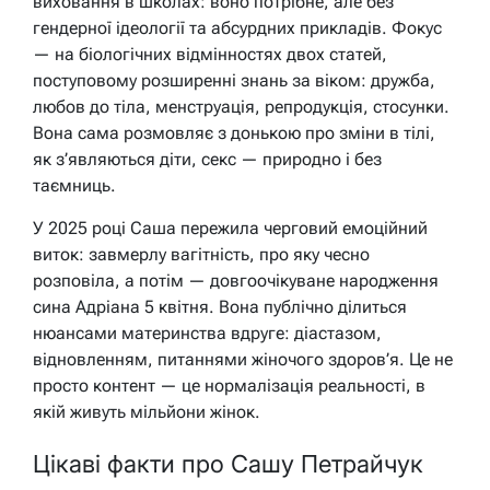
виховання в школах: воно потрібне, але без
гендерної ідеології та абсурдних прикладів. Фокус
— на біологічних відмінностях двох статей,
поступовому розширенні знань за віком: дружба,
любов до тіла, менструація, репродукція, стосунки.
Вона сама розмовляє з донькою про зміни в тілі,
як з’являються діти, секс — природно і без
таємниць.
У 2025 році Саша пережила черговий емоційний
виток: завмерлу вагітність, про яку чесно
розповіла, а потім — довгоочікуване народження
сина Адріана 5 квітня. Вона публічно ділиться
нюансами материнства вдруге: діастазом,
відновленням, питаннями жіночого здоров’я. Це не
просто контент — це нормалізація реальності, в
якій живуть мільйони жінок.
Цікаві факти про Сашу Петрайчук