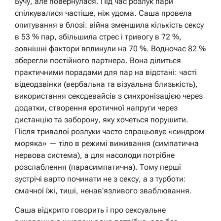
Бучу, але повернулася. Під час розлук пари
спілкувалися частіше, ніж удома. Саша провела
опитування в блозі: війна зменшила кількість сексу
в 53 % пар, збільшила стрес і тривогу в 72 %,
зовнішні фактори вплинули на 70 %. Водночас 82 %
зберегли постійного партнера. Вона ділиться
практичними порадами для пар на відстані: часті
відеодзвінки (вербальна та візуальна близькість),
використання сексдевайсів з синхронізацією через
додатки, створення еротичної напруги через
дистанцію та заборону, яку хочеться порушити.
Після тривалої розлуки часто спрацьовує «синдром
моряка» — тіло в режимі виживання (симпатична
нервова система), а для насолоди потрібне
розслаблення (парасимпатична). Тому перші
зустрічі варто починати не з сексу, а з турботи:
смачної їжі, тиші, ненав’язливого зваблювання.
Саша відкрито говорить і про сексуальне