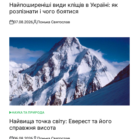
У
Найпоширеніші види кліщів в Україні: як
розпізнати і чого боятися
07.08.2026
Понька Святослав
Оприлюднено
Опубліковано
НАУКА ТА ПРИРОДА
ОПУБЛІКУВАТИ
У
Найвища точка світу: Еверест та його
справжня висота
06.08.2026
Понька Святослав