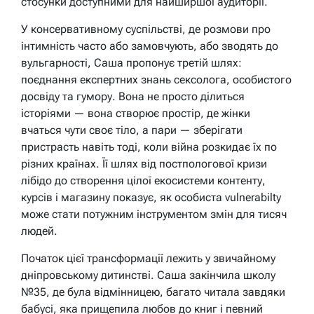
стосунки доступними для найширшої аудиторії.
У консервативному суспільстві, де розмови про
інтимність часто або замовчують, або зводять до
вульгарності, Саша пропонує третій шлях:
поєднання експертних знань сексолога, особистого
досвіду та гумору. Вона не просто ділиться
історіями — вона створює простір, де жінки
вчаться чути своє тіло, а пари — зберігати
пристрасть навіть тоді, коли війна розкидає їх по
різних країнах. Її шлях від постпологової кризи
лібідо до створення цілої екосистеми контенту,
курсів і магазину показує, як особиста vulnerabilty
може стати потужним інструментом змін для тисяч
людей.
Початок цієї трансформації лежить у звичайному
дніпровському дитинстві. Саша закінчила школу
№35, де була відмінницею, багато читала завдяки
бабусі, яка прищепила любов до книг і певний