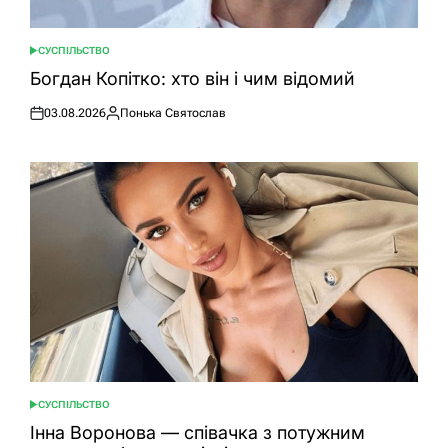
СУСПІЛЬСТВО
ОПУБЛІКУВАТИ
У
Богдан Копітко: хто він і чим відомий
03.08.2026
Понька Святослав
Оприлюднено
Опубліковано
СУСПІЛЬСТВО
ОПУБЛІКУВАТИ
У
Інна Воронова — співачка з потужним