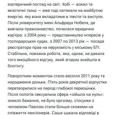
езотеричний погляд на світ. Хобі — вокал та
екзотичні танці — вже тоді натякали на майбутню
енергію, яку вона вкладатиме в тексти та виступи.
Після університету імені Альфреда Нобеля, де
вивчала правознавство, почалася юридична
кар’єра: з 2004 року — представництво інтересів у
господарських судах, з 2007 по 2013 рік — посада
реєстратора прав на нерухомість у міському БТІ.
Стабільна, поважна робота, яка, однак, не давала
того емоційного відгуку, який згодом знайшла в
блогінгу.
Поворотним моментом стало весілля 2011 року та
народження доньки. П’ять років декретної відпустки
перетворилися на період глибокої переоцінки.
Після пологів сексуальна сфера «зійшла на нуль»:
зникло бажання, не було оргазму, стосунки з
чоловіком Павлом стали більше схожими на
співжиття пенсіонерів. Саша шукала відповіді в