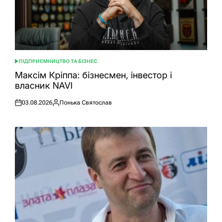
ПІДПРИЄМНИЦТВО ТА БІЗНЕС
ОПУБЛІКУВАТИ
У
Максім Кріппа: бізнесмен, інвестор і
власник NAVI
03.08.2026
Понька Святослав
Оприлюднено
Опубліковано