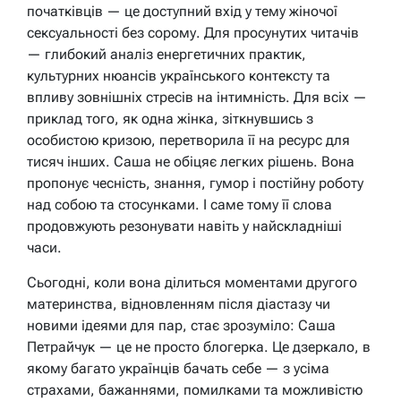
початківців — це доступний вхід у тему жіночої
сексуальності без сорому. Для просунутих читачів
— глибокий аналіз енергетичних практик,
культурних нюансів українського контексту та
впливу зовнішніх стресів на інтимність. Для всіх —
приклад того, як одна жінка, зіткнувшись з
особистою кризою, перетворила її на ресурс для
тисяч інших. Саша не обіцяє легких рішень. Вона
пропонує чесність, знання, гумор і постійну роботу
над собою та стосунками. І саме тому її слова
продовжують резонувати навіть у найскладніші
часи.
Сьогодні, коли вона ділиться моментами другого
материнства, відновленням після діастазу чи
новими ідеями для пар, стає зрозуміло: Саша
Петрайчук — це не просто блогерка. Це дзеркало, в
якому багато українців бачать себе — з усіма
страхами, бажаннями, помилками та можливістю