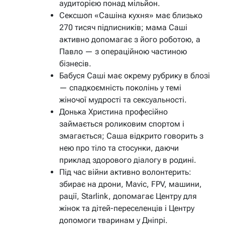
аудиторією понад мільйон.
Сексшоп «Сашіна кухня» має близько
270 тисяч підписників; мама Саші
активно допомагає з його роботою, а
Павло — з операційною частиною
бізнесів.
Бабуся Саші має окрему рубрику в блозі
— спадкоємність поколінь у темі
жіночої мудрості та сексуальності.
Донька Христина професійно
займається роликовим спортом і
змагається; Саша відкрито говорить з
нею про тіло та стосунки, даючи
приклад здорового діалогу в родині.
Під час війни активно волонтерить:
збирає на дрони, Mavic, FPV, машини,
рації, Starlink, допомагає Центру для
жінок та дітей-переселенців і Центру
допомоги тваринам у Дніпрі.