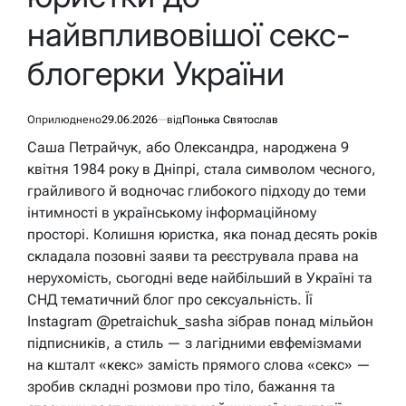
найвпливовішої секс-
блогерки України
Оприлюднено
29.06.2026
від
Понька Святослав
Саша Петрайчук, або Олександра, народжена 9
квітня 1984 року в Дніпрі, стала символом чесного,
грайливого й водночас глибокого підходу до теми
інтимності в українському інформаційному
просторі. Колишня юристка, яка понад десять років
складала позовні заяви та реєструвала права на
нерухомість, сьогодні веде найбільший в Україні та
СНД тематичний блог про сексуальність. Її
Instagram @petraichuk_sasha зібрав понад мільйон
підписників, а стиль — з лагідними евфемізмами
на кшталт «кекс» замість прямого слова «секс» —
зробив складні розмови про тіло, бажання та