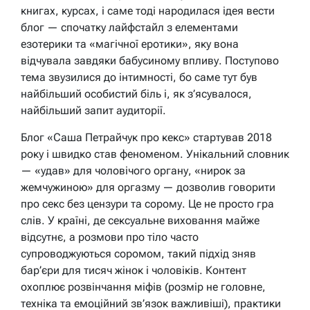
книгах, курсах, і саме тоді народилася ідея вести
блог — спочатку лайфстайл з елементами
езотерики та «магічної еротики», яку вона
відчувала завдяки бабусиному впливу. Поступово
тема звузилися до інтимності, бо саме тут був
найбільший особистий біль і, як з’ясувалося,
найбільший запит аудиторії.
Блог «Саша Петрайчук про кекс» стартував 2018
року і швидко став феноменом. Унікальний словник
— «удав» для чоловічого органу, «нирок за
жемчужиною» для оргазму — дозволив говорити
про секс без цензури та сорому. Це не просто гра
слів. У країні, де сексуальне виховання майже
відсутнє, а розмови про тіло часто
супроводжуються соромом, такий підхід зняв
бар’єри для тисяч жінок і чоловіків. Контент
охоплює розвінчання міфів (розмір не головне,
техніка та емоційний зв’язок важливіші), практики