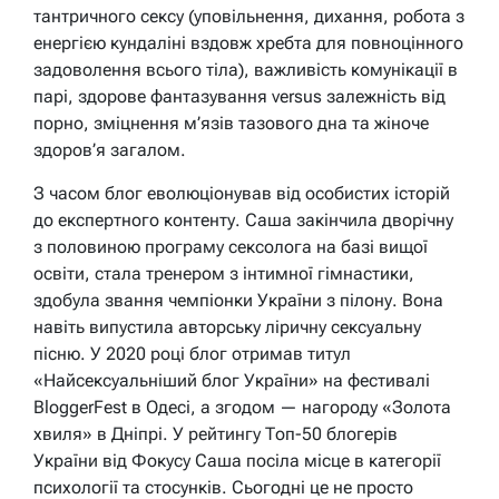
тантричного сексу (уповільнення, дихання, робота з
енергією кундаліні вздовж хребта для повноцінного
задоволення всього тіла), важливість комунікації в
парі, здорове фантазування versus залежність від
порно, зміцнення м’язів тазового дна та жіноче
здоров’я загалом.
З часом блог еволюціонував від особистих історій
до експертного контенту. Саша закінчила дворічну
з половиною програму сексолога на базі вищої
освіти, стала тренером з інтимної гімнастики,
здобула звання чемпіонки України з пілону. Вона
навіть випустила авторську ліричну сексуальну
пісню. У 2020 році блог отримав титул
«Найсексуальніший блог України» на фестивалі
BloggerFest в Одесі, а згодом — нагороду «Золота
хвиля» в Дніпрі. У рейтингу Топ-50 блогерів
України від Фокусу Саша посіла місце в категорії
психології та стосунків. Сьогодні це не просто