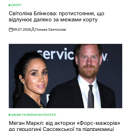
СПОРТ
ОПУБЛІКУВАТИ
У
Світоліна Блінкова: протистояння, що
відлунює далеко за межами корту
09.07.2026
Понька Святослав
Оприлюднено
Опубліковано
ЦІКАВІ ТА ВИЗНАЧНІ ПОСТАТІ
ОПУБЛІКУВАТИ
У
Меган Маркл: від акторки «Форс-мажорів»
до герцогині Сассекської та підприємиці