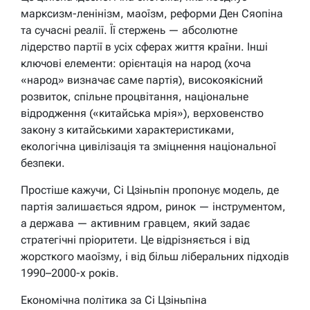
марксизм-ленінізм, маоїзм, реформи Ден Сяопіна
та сучасні реалії. Її стержень — абсолютне
лідерство партії в усіх сферах життя країни. Інші
ключові елементи: орієнтація на народ (хоча
«народ» визначає саме партія), високоякісний
розвиток, спільне процвітання, національне
відродження («китайська мрія»), верховенство
закону з китайськими характеристиками,
екологічна цивілізація та зміцнення національної
безпеки.
Простіше кажучи, Сі Цзіньпін пропонує модель, де
партія залишається ядром, ринок — інструментом,
а держава — активним гравцем, який задає
стратегічні пріоритети. Це відрізняється і від
жорсткого маоїзму, і від більш ліберальних підходів
1990–2000-х років.
Економічна політика за Сі Цзіньпіна