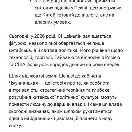
У 2026 році він продовжує приймати
світових лідерів у Пекіні, демонструючи,
що Китай готовий до діалогу, але на
власних умовах.
Сьогодні, у 2026 році, Сі Цзіньпін залишається
фігурою, навколо якої обертається не лише
китайська, а й світова політика. Його рішення щодо
технологій, торгівлі, Тайваню та відносин з Росією
та США формують порядок денний на роки вперед.
Шлях від жовтої землі Шеньсі до кабінетів
Чжуннаньхая — це історія про те, як особиста
витривалість, стратегічне терпіння та глибоке
розуміння китайської політичної культури можуть
привести людину до вершин влади. І саме ця влада
сьогодні визначає, яким шляхом рухатиметься
одна з найдавніших цивілізацій планети в нову
епоху.