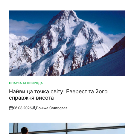
НАУКА ТА ПРИРОДА
ОПУБЛІКУВАТИ
У
Найвища точка світу: Еверест та його
справжня висота
06.08.2026
Понька Святослав
Оприлюднено
Опубліковано