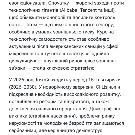
еволюціонувала. Спочатку — жорсткі заходи проти
технологічних гігантів (Alibaba, Tencent та інші),
щоб обмежити монополії та посилити контроль
партії. Потім — підтримка приватного сектору,
особливо в умовах зовнішнього тиску. Курс на
технологічну самодостатність став особливо
актуальним після американських санкцій у сфері
мікрочипів та штучного інтелекту. «Подвійна
циркуляція» — внутрішній ринок плюс зовнішні
зв’язки — стала ключовою стратегією.
У 2026 році Китай входить у період 15-ї п’ятирічки
(2026–2030). У новорічному зверненні Сі Цзіньпін
підкреслив необхідність високоякісного розвитку,
поглиблення реформ та відкритості, а також
досягнення спільного процвітання. Демографічні
виклики (старіння населення), проблеми ринку
нерухомості та молодіжне безробіття залишаються
серйозними, але керівництво демонструє