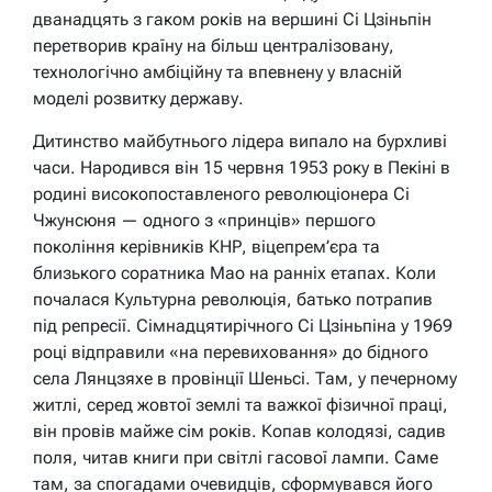
дванадцять з гаком років на вершині Сі Цзіньпін
перетворив країну на більш централізовану,
технологічно амбіційну та впевнену у власній
моделі розвитку державу.
Дитинство майбутнього лідера випало на бурхливі
часи. Народився він 15 червня 1953 року в Пекіні в
родині високопоставленого революціонера Сі
Чжунсюня — одного з «принців» першого
покоління керівників КНР, віцепрем’єра та
близького соратника Мао на ранніх етапах. Коли
почалася Культурна революція, батько потрапив
під репресії. Сімнадцятирічного Сі Цзіньпіна у 1969
році відправили «на перевиховання» до бідного
села Лянцзяхе в провінції Шеньсі. Там, у печерному
житлі, серед жовтої землі та важкої фізичної праці,
він провів майже сім років. Копав колодязі, садив
поля, читав книги при світлі гасової лампи. Саме
там, за спогадами очевидців, сформувався його