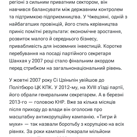
регіоні з сильним приватним сектором, він
навчився балансувати між державним контролем
та підтримкою підприємництва. У Чжецзяні, одній з
найбагатших провінцій, його стиль керівництва
приніс помітні результати: економічне зростання,
розвиток малого й середнього бізнесу,
привабливість для іноземних інвестицій. Коротке
перебування на посаді партійного секретаря
Шанхая у 2007 році стало фінальним акордом
перед стрибком на загальнонаціональний рівень.
У жовтні 2007 року Сі Цзіньпін увійшов до
Політбюро ЦК КПК. У 2012-му, на XVIII з’їзді партії,
його обрали генеральним секретарем. А в березні
2013-го — головою КНР. Вже за кілька місяців
після приходу до влади він оголосив про
масштабну антикорупційну кампанію. «Тигри й
мухи» — так назвали боротьбу з корупцією на всіх
рівнях. За роки кампанії покарали мільйони