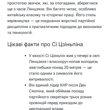
простотою звичок, які, за спогадами, збереглися
ще з часів Лянцзяхе. Він багато читає, особливо
китайську класику та історичні праці. Його стиль
керівництва — це поєднання жорсткої партійної
дисципліни з прагматичним підходом до економіки
та технологій.
Цікаві факти про Сі Цзіньпіна
У юності Сі Цзіньпін жив у печері в селі
Лянцзяхе і власноруч копав колодязь
завглибшки понад 20 метрів — це
стало одним з символів його
витривалості.
Він єдиний лідер КНР після Ден
Сяопіна, який обіймав посаду
партійного секретаря трьох різних
провінцій перед приходом до
центральної влади.