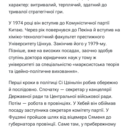
характер: витривалий, терплячий, здатний до
тривалої стратегічної гри.
У 1974 році він вступив до Комуністичної партії
Китаю. Через рік повернувся до Пекіна й вступив на
хіміко-технологічний факультет престижного
Університету Цінхуа. Закінчив його у 1979-му.
Пізніше, вже на високих посадах, заочно здобув
ступінь доктора юридичних наук у тому ж
університеті за спеціальністю «марксистська теорія
та ідейно-політичне виховання».
Перші кроки в політиці Сі Цзіньпін робив обережно
й послідовно. Спочатку — секретар у канцелярії
Державної ради та Центральної військової ради.
Потім — робота в провінціях. У Хебей він обіймав
посаду заступника секретаря комітету партії. У
Фуцзяні пройшов шлях від віцемера Сяменя до
губернатора провінції. Саме там, у прибережному