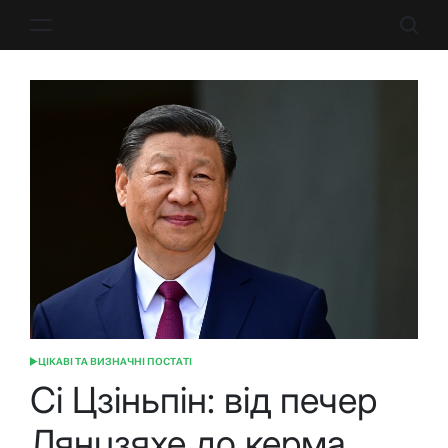
Перейти
до
вмісту
ЦІКАВІ ТА ВИЗНАЧНІ ПОСТАТІ
ОПУБЛІКУВАТИ
У
Сі Цзіньпін: від печер
Лянцзяхе до керма