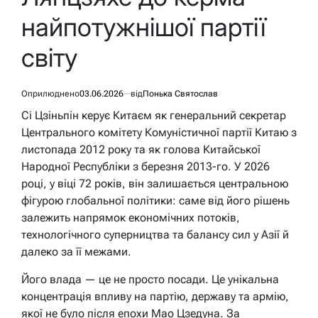
найпотужнішої партії
світу
Оприлюднено
03.06.2026
від
Понька Святослав
Сі Цзіньпін керує Китаєм як генеральний секретар
Центрального комітету Комуністичної партії Китаю з
листопада 2012 року та як голова Китайської
Народної Республіки з березня 2013-го. У 2026
році, у віці 72 років, він залишається центральною
фігурою глобальної політики: саме від його рішень
залежить напрямок економічних потоків,
технологічного суперництва та балансу сил у Азії й
далеко за її межами.
Його влада — це не просто посади. Це унікальна
концентрація впливу на партію, державу та армію,
якої не було після епохи Мао Цзедуна. За