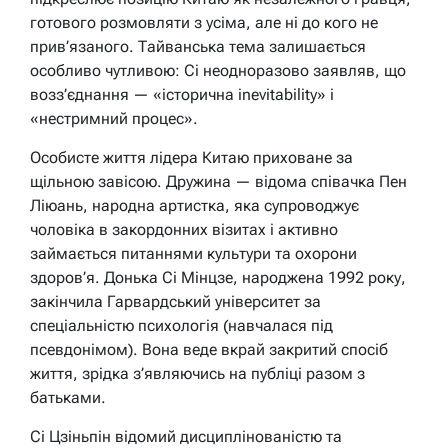
готового розмовляти з усіма, але ні до кого не
прив’язаного. Тайванська тема залишається
особливо чутливою: Сі неодноразово заявляв, що
возз’єднання — «історична inevitability» і
«нестримний процес».
Особисте життя лідера Китаю приховане за
щільною завісою. Дружина — відома співачка Пен
Ліюань, народна артистка, яка супроводжує
чоловіка в закордонних візитах і активно
займається питаннями культури та охорони
здоров’я. Донька Сі Мінцзе, народжена 1992 року,
закінчила Гарвардський університет за
спеціальністю психологія (навчалася під
псевдонімом). Вона веде вкрай закритий спосіб
життя, зрідка з’являючись на публіці разом з
батьками.
Сі Цзіньпін відомий дисциплінованістю та