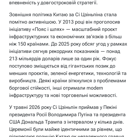
впевненість у довгостроковій стратегії.
Зовнішня політика Китаю за Сі Цзіньпіна стала
помітно активнішою. У 2013 році він проголосив
ініціативу «Пояс і шлях» — масштабний проєкт
інфраструктурних та економічних зв’язків з більш
ніж 150 країнами. До 2025 року обсяг угод у рамках
ініціативи сягнув рекордних показників — понад
213 мільярдів доларів лише за один рік. Фокус
поступово зміщується від гігантських позик до
менших проєктів, зеленої енергетики, технологій та
виробництв. Деякі країни зіткнулися з проблемами
боргової стійкості, інші отримали modern
інфраструктуру та нові торговельні можливості.
У травні 2026 року Сі Цзіньпін приймав у Пекіні
президента Росії Володимира Путіна та президента
США Дональда Трампа з інтервалом у кілька днів.
Церемонії були майже ідентичними за рівнем, що
підкреслює позицію Китаю як незалежного гравця,