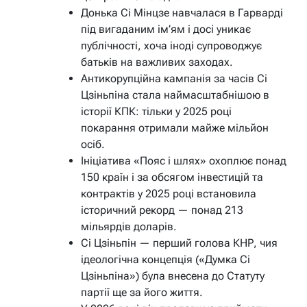
Донька Сі Мінцзе навчалася в Гарварді
під вигаданим ім’ям і досі уникає
публічності, хоча іноді супроводжує
батьків на важливих заходах.
Антикорупційна кампанія за часів Сі
Цзіньпіна стала наймасштабнішою в
історії КПК: тільки у 2025 році
покарання отримали майже мільйон
осіб.
Ініціатива «Пояс і шлях» охоплює понад
150 країн і за обсягом інвестицій та
контрактів у 2025 році встановила
історичний рекорд — понад 213
мільярдів доларів.
Сі Цзіньпін — перший голова КНР, чия
ідеологічна концепція («Думка Сі
Цзіньпіна») була внесена до Статуту
партії ще за його життя.