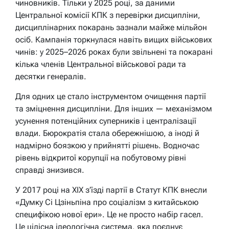
чиновників. Тільки у 2025 році, за даними
Центральної комісії КПК з перевірки дисципліни,
дисциплінарних покарань зазнали майже мільйон
осіб. Кампанія торкнулася навіть вищих військових
чинів: у 2025–2026 роках були звільнені та покарані
кілька членів Центральної військової ради та
десятки генералів.
Для одних це стало інструментом очищення партії
та зміцнення дисципліни. Для інших — механізмом
усунення потенційних суперників і централізації
влади. Бюрократія стала обережнішою, а іноді й
надмірно боязкою у прийнятті рішень. Водночас
рівень відкритої корупції на побутовому рівні
справді знизився.
У 2017 році на XIX з’їзді партії в Статут КПК внесли
«Думку Сі Цзіньпіна про соціалізм з китайською
специфікою нової ери». Це не просто набір гасел.
Це цілісна ідеологічна система, яка поєднує