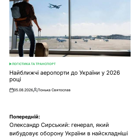
ЛОГІСТИКА ТА ТРАНСПОРТ
ОПУБЛІКУВАТИ
У
Найближчі аеропорти до України у 2026
році
05.08.2026
Понька Святослав
Оприлюднено
Опубліковано
Навігація
Попередній:
записів
Олександр Сирський: генерал, який
вибудовує оборону України в найскладніші