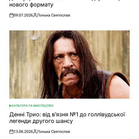
нового формату
09.07.2026
Понька Святослав
Оприлюднено
Опубліковано
КУЛЬТУРА ТА МИСТЕЦТВО
ОПУБЛІКУВАТИ
У
Денні Трио: від в’язня №1 до голлівудської
легенди другого шансу
13.06.2026
Понька Святослав
Оприлюднено
Опубліковано