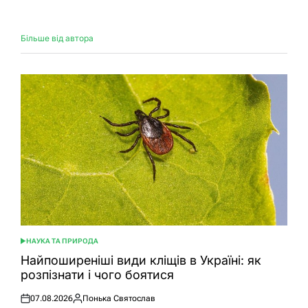
Більше від автора
НАУКА ТА ПРИРОДА
ОПУБЛІКУВАТИ
У
Найпоширеніші види кліщів в Україні: як
розпізнати і чого боятися
07.08.2026
Понька Святослав
Оприлюднено
Опубліковано