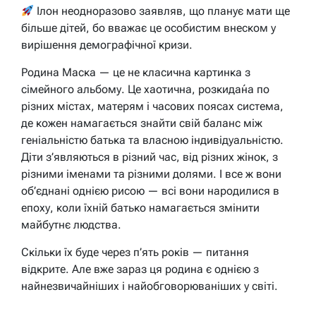
Ілон неодноразово заявляв, що планує мати ще
більше дітей, бо вважає це особистим внеском у
вирішення демографічної кризи.
Родина Маска — це не класична картинка з
сімейного альбому. Це хаотична, розкида́на по
різних містах, матерям і часових поясах система,
де кожен намагається знайти свій баланс між
геніальністю батька та власною індивідуальністю.
Діти з’являються в різний час, від різних жінок, з
різними іменами та різними долями. І все ж вони
об’єднані однією рисою — всі вони народилися в
епоху, коли їхній батько намагається змінити
майбутнє людства.
Скільки їх буде через п’ять років — питання
відкрите. Але вже зараз ця родина є однією з
найнезвичайніших і найобговорюваніших у світі.