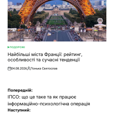
ПОДОРОЖІ
ОПУБЛІКУВАТИ
У
Найбільші міста Франції: рейтинг,
особливості та сучасні тенденції
04.08.2026
Понька Святослав
Оприлюднено
Опубліковано
Навігація
Попередній:
записів
ІПСО: що це таке та як працює
інформаційно-психологічна операція
Наступний: