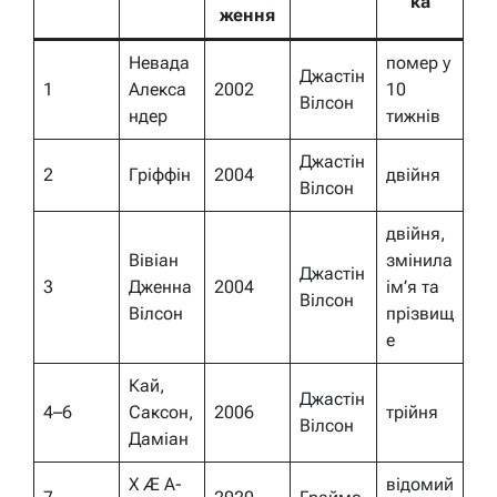
ка
ження
Невада
помер у
Джастін
1
Алекса
2002
10
Вілсон
ндер
тижнів
Джастін
2
Гріффін
2004
двійня
Вілсон
двійня,
Вівіан
змінила
Джастін
3
Дженна
2004
ім’я та
Вілсон
Вілсон
прізвищ
е
Кай,
Джастін
4–6
Саксон,
2006
трійня
Вілсон
Даміан
X Æ A-
відомий