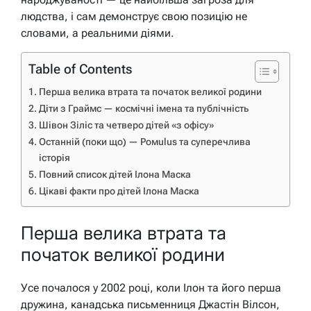
людства, і сам демонструє свою позицію не
словами, а реальними діями.
Table of Contents
Перша велика втрата та початок великої родини
Діти з Граймс — космічні імена та публічність
Шівон Зіліс та четверо дітей «з офісу»
Останній (поки що) — Ромulus та суперечлива
історія
Повний список дітей Ілона Маска
Цікаві факти про дітей Ілона Маска
Перша велика втрата та
початок великої родини
Усе почалося у 2002 році, коли Ілон та його перша
дружина, канадська письменниця Джастін Вілсон,