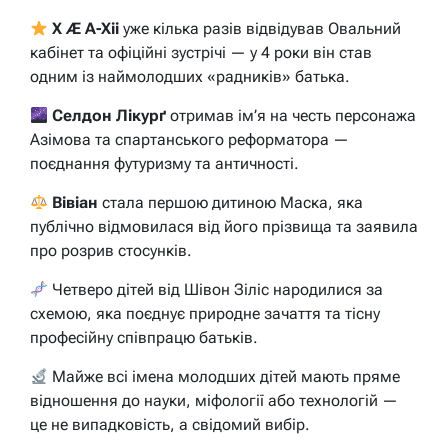
X Æ A-Xii
уже кілька разів відвідував Овальний
кабінет та офіційні зустрічі — у 4 роки він став
одним із наймолодших «радників» батька.
Селдон Лікурґ
отримав ім’я на честь персонажа
Азімова та спартанського реформатора —
поєднання футуризму та античності.
Вівіан
стала першою дитиною Маска, яка
публічно відмовилася від його прізвища та заявила
про розрив стосунків.
Четверо дітей від Шівон Зіліс народилися за
схемою, яка поєднує природне зачаття та тісну
професійну співпрацю батьків.
Майже всі імена молодших дітей мають пряме
відношення до науки, міфології або технологій —
це не випадковість, а свідомий вибір.