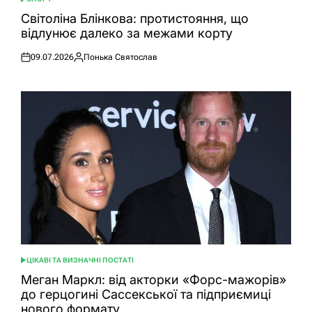
ОПУБЛІКУВАТИ
У
Світоліна Блінкова: протистояння, що
відлунює далеко за межами корту
09.07.2026
Понька Святослав
Оприлюднено
Опубліковано
ЦІКАВІ ТА ВИЗНАЧНІ ПОСТАТІ
ОПУБЛІКУВАТИ
У
Меган Маркл: від акторки «Форс-мажорів»
до герцогині Сассекської та підприємиці
нового формату