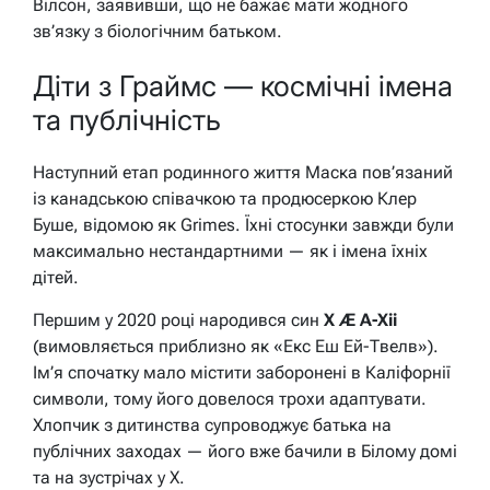
Вілсон, заявивши, що не бажає мати жодного
зв’язку з біологічним батьком.
Діти з Граймс — космічні імена
та публічність
Наступний етап родинного життя Маска пов’язаний
із канадською співачкою та продюсеркою Клер
Буше, відомою як Grimes. Їхні стосунки завжди були
максимально нестандартними — як і імена їхніх
дітей.
Першим у 2020 році народився син
X Æ A-Xii
(вимовляється приблизно як «Екс Еш Ей-Твелв»).
Ім’я спочатку мало містити заборонені в Каліфорнії
символи, тому його довелося трохи адаптувати.
Хлопчик з дитинства супроводжує батька на
публічних заходах — його вже бачили в Білому домі
та на зустрічах у X.