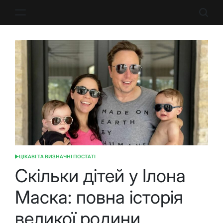
Перейти
до
вмісту
ЦІКАВІ ТА ВИЗНАЧНІ ПОСТАТІ
ОПУБЛІКУВАТИ
У
Скільки дітей у Ілона
Маска: повна історія
великої родини