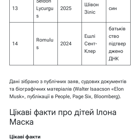
Seldon
Шівон
13
Lycurgu
2025
син
Зіліс
s
батьків
Ешлі
ство
Romulu
14
2024
Сент-
підтвер
s
Клер
джено
ДНК
Дані зібрано з публічних заяв, судових документів
та біографічних матеріалів (Walter Isaacson «Elon
Musk», публікації в People, Page Six, Bloomberg).
Цікаві факти про дітей Ілона
Маска
Цікаві факти