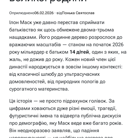
Оприлюднено
06.02.2026
від
Понька Святослав
Ілон Маск уже давно перестав сприймати
батьківство як щось обмежене двома-трьома
нащадками. Його родинне дерево розрослося до
вражаючих масштабів — станом на початок 2026
року мільярдер є батьком
14 дітей
, один з яких, на
жаль, не дожив до року. Кожен новий член цієї
династії народжується в зовсім іншому контексті:
від класичної шлюбу до ультрасучасних
домовленостей, від природних пологів до
сурогатного материнства.
Ця історія — не просто підрахунок голівок. За
цифрами ховаються дуже різні емоції, трагедії,
футуристичні імена та відверта публічна дискусія
про демографію, яку Маск веде вже багато років.
Він неодноразово заявляв, що падіння
народжуваності — це найбільша загроза для