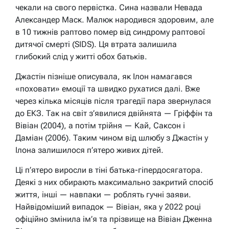
чекали на свого первістка. Сина назвали Невада
Александер Маск. Малюк народився здоровим, але
в 10 тижнів раптово помер від синдрому раптової
дитячої смерті (SIDS). Ця втрата залишила
глибокий слід у житті обох батьків.
Джастін пізніше описувала, як Ілон намагався
«поховати» емоції та швидко рухатися далі. Вже
через кілька місяців після трагедії пара звернулася
до ЕКЗ. Так на світ з’явилися двійнята — Гріффін та
Вівіан (2004), а потім трійня — Кай, Саксон і
Даміан (2006). Таким чином від шлюбу з Джастін у
Ілона залишилося п’ятеро живих дітей.
Ці п’ятеро виросли в тіні батька-гіпердосягатора.
Деякі з них обирають максимально закритий спосіб
життя, інші — навпаки — роблять гучні заяви.
Найвідоміший випадок — Вівіан, яка у 2022 році
офіційно змінила ім’я та прізвище на Вівіан Дженна