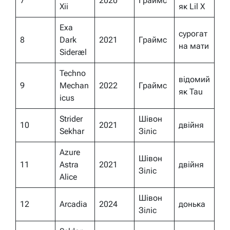
7
2020
Граймс
Xii
як Lil X
Exa
сурогат
8
Dark
2021
Граймс
на мати
Sideræl
Techno
відомий
9
Mechan
2022
Граймс
як Tau
icus
Strider
Шівон
10
2021
двійня
Sekhar
Зіліс
Azure
Шівон
11
Astra
2021
двійня
Зіліс
Alice
Шівон
12
Arcadia
2024
донька
Зіліс