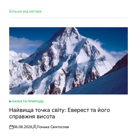
Більше від автора
НАУКА ТА ПРИРОДА
ОПУБЛІКУВАТИ
У
Найвища точка світу: Еверест та його
справжня висота
06.08.2026
Понька Святослав
Оприлюднено
Опубліковано