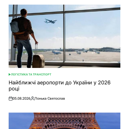
ЛОГІСТИКА ТА ТРАНСПОРТ
ОПУБЛІКУВАТИ
У
Найближчі аеропорти до України у 2026
році
05.08.2026
Понька Святослав
Оприлюднено
Опубліковано