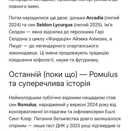
повного імені.
Потім народилися ще двоє: донька
Arcadia
(лютий
2024) та син
Seldon Lycurgus
(лютий 2025). Ім’я
Селдон — явна відсилка до персонажа Гарі
Селдона з циклу «Фундація» Айзека Азімова, а
Лікург — до легендарного спартанського
законодавця. Ці імена продовжують традицію
поєднання міфології, науки та футуризму.
Останній (поки що) — Ромulus
та суперечлива історія
Наймолодшим публічно відомим нащадком став
син
Romulus
, народжений у вересні 2024 року від
консервативної оглядачки та інфлюенсерки Ешлі
Сент-Клер. Питання батьківства довго залишалося
спірним — лише тест ДНК у 2025 році підтвердив із