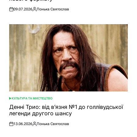
09.07.2026
Понька Святослав
Оприлюднено
Опубліковано
КУЛЬТУРА ТА МИСТЕЦТВО
ОПУБЛІКУВАТИ
У
Денні Трио: від в’язня №1 до голлівудської
легенди другого шансу
13.06.2026
Понька Святослав
Оприлюднено
Опубліковано