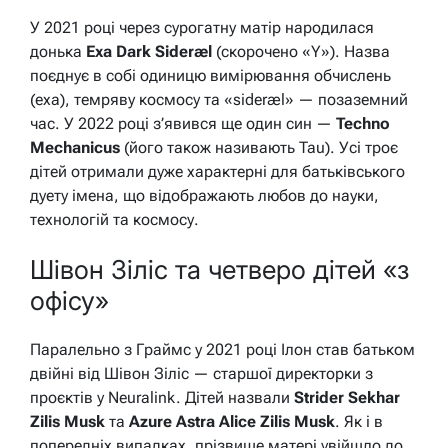
У 2021 році через сурогатну матір народилася
донька
Exa Dark Sideræl
(скорочено «Y»). Назва
поєднує в собі одиницю вимірювання обчислень
(exa), темряву космосу та «sideræl» — позаземний
час. У 2022 році з’явився ще один син —
Techno
Mechanicus
(його також називають Tau). Усі троє
дітей отримали дуже характерні для батьківського
дуету імена, що відображають любов до науки,
технологій та космосу.
Шівон Зіліс та четверо дітей «з
офісу»
Паралельно з Граймс у 2021 році Ілон став батьком
двійні від Шівон Зіліс — старшої директорки з
проєктів у Neuralink. Дітей назвали
Strider Sekhar
Zilis Musk
та
Azure Astra Alice Zilis Musk
. Як і в
попередніх випадках, прізвище матері увійшло до