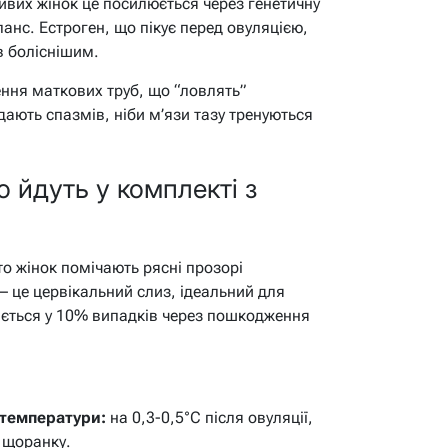
ивих жінок це посилюється через генетичну
анс. Естроген, що пікує перед овуляцією,
в боліснішим.
ння маткових труб, що “ловлять”
одають спазмів, ніби м’язи тазу тренуються
 йдуть у комплекті з
то жінок помічають рясні прозорі
 – це цервікальний слиз, ідеальний для
ється у 10% випадків через пошкодження
температури:
на 0,3-0,5°C після овуляції,
 щоранку.