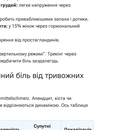
 грудей:
легке напруження через
робить привабливішими запахи і дотики.
ота:
у 15% жінок через гормональний
рення від простагландинів.
фертильному режимі”. Трекінг через
редбачити біль заздалегідь.
йний біль від тривожних
mittelschmerz. Апендцит, кіста чи
е відрізняються динамікою. Ось таблиця
Супутні
нсивність
Локалізація