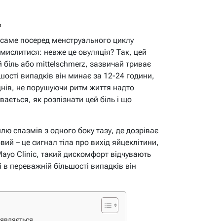
в
 саме посеред менструального циклу
мислитися: невже це овуляція? Так, цей
 біль або mittelschmerz, зазвичай триває
ьшості випадків він минає за 12-24 години,
днів, не порушуючи ритм життя надто
вається, як розпізнати цей біль і що
илю спазмів з одного боку тазу, де дозріває
вий – це сигнал тіла про вихід яйцеклітини,
Mayo Clinic, такий дискомфорт відчувають
і в переважній більшості випадків він
’являється