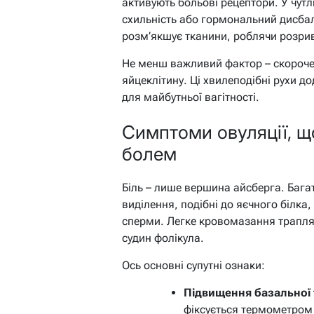
активують больові рецептори. У чутл
схильність або гормональний дисбал
розм’якшує тканини, роблячи розри
Не менш важливий фактор – скороче
яйцеклітину. Ці хвилеподібні рухи д
для майбутньої вагітності.
Симптоми овуляції, що
болем
Біль – лише вершина айсберга. Бага
виділення, подібні до яєчного білка,
сперми. Легке кровомазання трапля
судин фолікула.
Ось основні супутні ознаки:
Підвищення базальної 
фіксується термометром