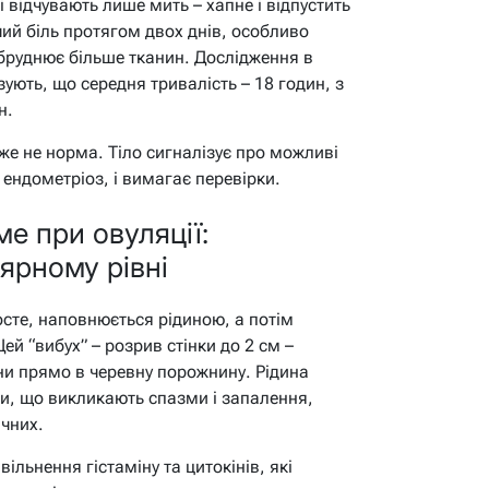
і відчувають лише мить – хапне і відпустить
чий біль протягом двох днів, особливо
бруднює більше тканин. Дослідження в
зують, що середня тривалість – 18 годин, з
н.
вже не норма. Тіло сигналізує про можливі
 ендометріоз, і вимагає перевірки.
е при овуляції:
ярному рівні
осте, наповнюється рідиною, а потім
ей “вибух” – розрив стінки до 2 см –
ни прямо в черевну порожнину. Рідина
и, що викликають спазми і запалення,
ячних.
льнення гістаміну та цитокінів, які