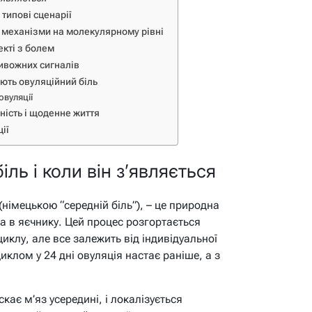
 типові сценарії
: механізми на молекулярному рівні
екті з болем
ривожних сигналів
ють овуляційний біль
овуляції
ність і щоденне життя
ії
ль і коли він з’являється
(німецькою “середній біль”), – це природна
а в яєчнику. Цей процес розгортається
иклу, але все залежить від індивідуальної
иклом у 24 дні овуляція настає раніше, а з
скає м’яз усередині, і локалізується