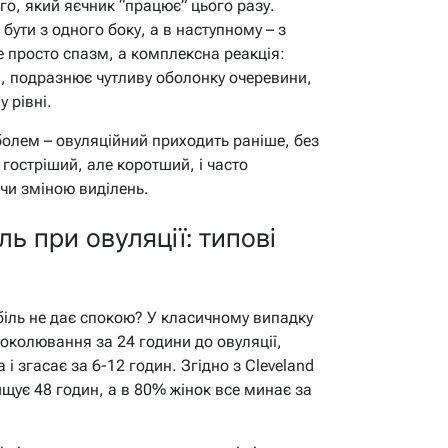
ого, який яєчник “працює” цього разу.
бути з одного боку, а в наступному – з
е просто спазм, а комплексна реакція:
, подразнює чутливу оболонку очеревини,
 рівні.
олем – овуляційний приходить раніше, без
 гостріший, але коротший, і часто
чи зміною виділень.
ль при овуляції: типові
біль не дає спокою? У класичному випадку
околювання за 24 години до овуляції,
 і згасає за 6-12 годин. Згідно з Cleveland
ищує 48 годин, а в 80% жінок все минає за