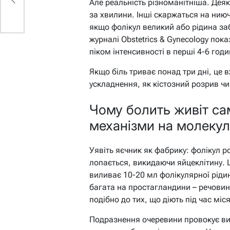
Але реальність різноманітніша. Деяк
за хвилини. Інші скаржаться на нию
якщо фолікул великий або рідина за
журналі Obstetrics & Gynecology пока
піком інтенсивності в перші 4-6 годи
Якщо біль триває понад три дні, це 
ускладнення, як кістозний розрив чи
Чому болить живіт сам
механізми на молекул
Уявіть яєчник як фабрику: фолікул р
лопається, викидаючи яйцеклітину. Ц
виливає 10-20 мл фолікулярної ріди
багата на простагландини – речовин
подібно до тих, що діють під час міс
Подразнення очеревини провокує виві