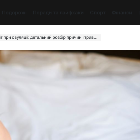
Подорожі
Поради та лайфхаки
Спорт
Фінанси
при овуляції: детальний розбір причин і тривалості