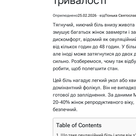
Оприлюднено
25.02.2026
від
Понька Святосла
Тягнучий, ниючий біль внизу живота
змушує багатьох жінок завмерти і за
дискомфорт, відомий як овуляційний
від кількох годин до 48 годин. У біл
але іноді може затягнутися до двох 
сильно. Розберемося, чому так відбу
робити, щоб полегшити стан.
Цей біль нагадує легкий укол або хв
домінантний фолікул. Він не випадко
готової до запліднення. За даними 
20-40% жінок репродуктивного віку, 
безпечний.
Table of Contents
Що таке овуляційний біль і коли він з