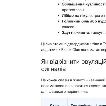
Збільшення чутливості
прогестерон.
Лібідо на піку:
естроген 
Головний біль або нуд
сплеск.
Здуття живота:
газоутво
Ці симптоми підтверджують: тіло в “
додатки як Flo чи Clue допомагає пе
Як відрізнити овуляці
сигналів
Не кожен спазм в животі – невинний 
позаматкова починаються схоже, ал
для швидкого порівняння:
Стан
Тривалість
Інте