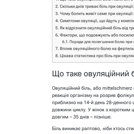
Скільки днів триває біль при овуляції:
Чому болить живіт саме при овуляції
Симптоми овуляції, що йдуть у компл
Як відрізнити овуляційний біль від т
Фактори, що подовжують або посилю
Поради для полегшення болю при 
Вплив овуляційного болю на фертиль
Цікава статистика про біль при овуляц
Що таке овуляційний бі
Овуляційний біль, або mittelschmerz 
реакція організму на розрив фолікул
приблизно на 14-й день 28-денного ц
довжини циклу. У жінок з коротким ц
довгим – 35 днів – пізніше.
Біль виникає раптово, ніби хтось сти