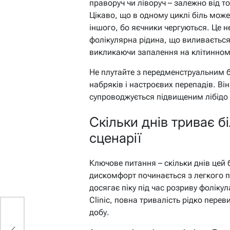
праворуч чи ліворуч – залежно від т
Цікаво, що в одному циклі біль може 
іншого, бо яєчники чергуються. Це н
фолікулярна рідина, що виливається
викликаючи запалення на клітинному
Не плутайте з передменструальним б
набряків і настроєвих перепадів. Він
супроводжується підвищеним лібідо 
Скільки днів триває бі
сценарії
Ключове питання – скільки днів цей 
дискомфорт починається з легкого п
досягає піку під час розриву фолікула
Clinic, повна тривалість рідко перев
добу.