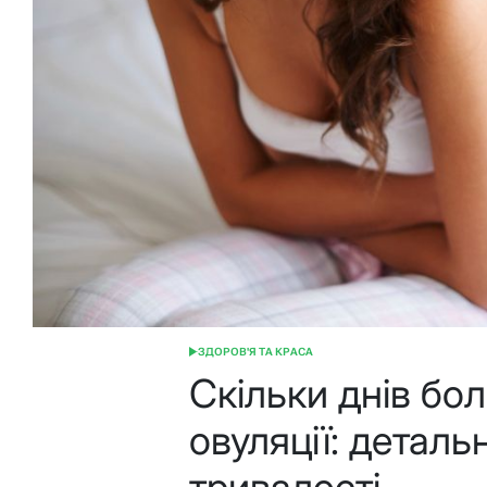
ЗДОРОВ'Я ТА КРАСА
ОПУБЛІКУВАТИ
У
Скільки днів бол
овуляції: деталь
тривалості