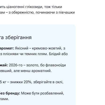
ить ціаногенні глікозиди, тож тільки
кам – з обережністю, починаючи з півчашки
а зберігання
 аромат:
Якісний – кремово-жовтий, з
 плісняви чи темних плям. Блідий або
жай:
2026-го – золото, бо флавоноїди
ешевший, але менш ароматний.
 5 кг – знижки 20%, зберігайте в склі,
ез бренду:
Може бути розбавлений,
тами.