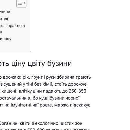
узини
аптек
ка і практика
ня
сиропу
ть ціну цвіту бузини
о врожаю: рік, ґрунт і руки збирача грають
сушений у тіні без хімії, стоїть дорожче,
о кишені: влітку ціни падають до 250-350
остачальників, бо кущі бузини чорної
т на імунітетні чаї росте, маржа підскакує
рганічні квіти з екологічно чистих зон