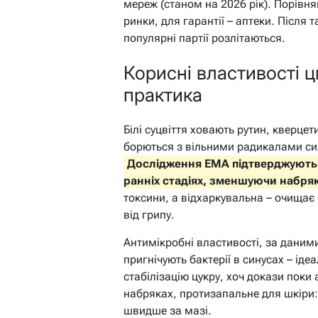
мереж (станом на 2026 рік). Порівн
ринки, для гарантії – аптеки. Після 
популярні партії розлітаються.
Корисні властивості цв
практика
Білі суцвіття ховають рутин, кверце
борються з вільними радикалами сил
Дослідження EMA підтверджують:
ранніх стадіях, зменшуючи набря
токсини, а відхаркувальна – очищає
від грипу.
Антимікробні властивості, за даним
пригнічують бактерії в синусах – іде
стабілізацію цукру, хоч докази поки 
набряках, протизапальне для шкіри:
швидше за мазі.