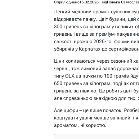
Оприлюднено
16.02.2026
від
Понька Святосла
Легкий медовий аромат сушених суц
відкриваєте пачку. Цвіт бузини, цей
300 гривень за кілограм у великих 
гривень і вище за преміум-пакуванн
свіжості врожаю 2026-го, форми випу
збирачів у Карпатах до сертифікован
Ціни коливаються через сезонний хар
червні, тож зимовий запас дорожчає
типу OLX.ua пачки по 100 грамів йду
650 гривень за кілограм, тоді як опто
гривень за півкіло. Це робить цвіт
але справжньою знахідкою для тих, 
Але цифри – це лише початок. Розб
коштувати удвічі менше за інший, і я
ароматом, ні користю.