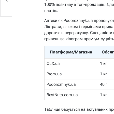
100% позитиву в топ-продавців. Для 
платіж.
Аптеки як Podorozhnyk.ua пропонують
Ліктрави, з чеком і термінами придат
дорожче в перерахунку. Спеціалісти
гривень за кілограм преміум-суцвіть
Платформа/Магазин
Обсяг
OLX.ua
1 кг
Prom.ua
1 кг
Podorozhnyk.ua
40 г
BestNuts.com.ua
1 кг
Таблиця базується на актуальних пр