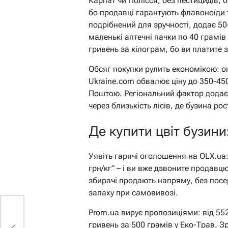
Карпат чи Полісся, без пестицидів, 
бо продавці гарантують флавоноїди т
подрібнений для зручності, додає 50
маленькі аптечні пачки по 40 грамів 
гривень за кілограм, бо ви платите з
Обсяг покупки рулить економікою: оп
Ukraine.com обвалює ціну до 350-45
Поштою. Регіональний фактор додає
через близькість лісів, де бузина р
Де купити цвіт бузини:
Уявіть гарячі оголошення на OLX.ua:
грн/кг” – і ви вже дзвоните продавцю
збирачі продають напряму, без посер
запаху при самовивозі.
Prom.ua вирує пропозиціями: від 55
гривень за 500 грамів у Еко-Трав. Зр