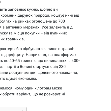
в
віть заповнює кухню, щойно ви
 скромний дарунок природи, коштує нині від
обсягах на ринках оголошень до 700
я в аптечних мережах. Усе залежить від
ску та місця покупки – від вуличних
их травників.
актер: збір відбувається лише в травні-
 від дефіциту. Наприклад, на платформах
ть по 40-65 гривень, що виливається в 400-
ві партії з Волині стартують від 230
 бузини доступним для щоденного чаювання,
хто шукає економію.
еремося, чому один кілограм може
к обрати варіант, що не розчарує ні