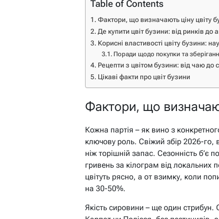
Table of Contents
Фактори, що визначають ціну цвіту б
Де купити цвіт бузини: від ринків до 
Корисні властивості цвіту бузини: нау
Поради щодо покупки та зберіган
Рецепти з цвітом бузини: від чаю до 
Цікаві факти про цвіт бузини
Фактори, що визначаю
Кожна партія – як вино з конкретног
ключову роль. Свіжий збір 2026-го, ви
ніж торішній запас. Сезонність б’є п
гривень за кілограм від локальних п
цвітуть рясно, а от взимку, коли попи
на 30-50%.
Якість сировини – ще один стрибун. О