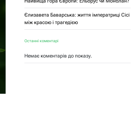
Найвища гора Європи: Ельбрус чи Монблан?
Єлизавета Баварська: життя імператриці Сісі
між красою і трагедією
Останні коментарі
Немає коментарів до показу.