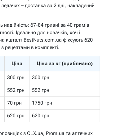
ледачих – доставка за 2 дні, накладений
 надійність: 67-84 гривні за 40 грамів
ності. Ідеально для новачків, хоч і
 на кшталт BestNuts.com.ua фіксують 620
 з рецептами в комплекті.
Ціна
Ціна за кг (приблизно)
300 грн
300 грн
552 грн
552 грн
70 грн
1750 грн
620 грн
620 грн
опозиціях з OLX.ua, Prom.ua та аптечних