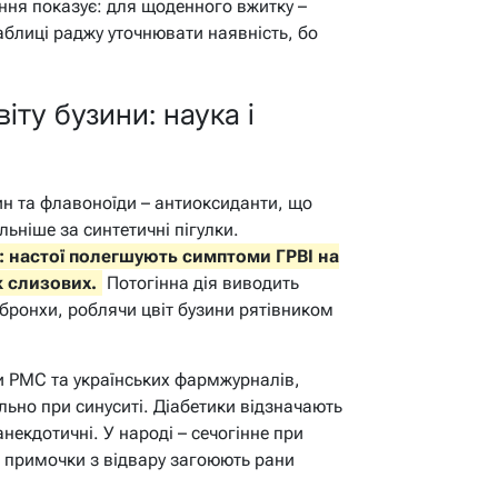
яння показує: для щоденного вжитку –
таблиці раджу уточнювати наявність, бо
іту бузини: наука і
тин та флавоноїди – антиоксиданти, що
ьніше за синтетичні пігулки.
 настої полегшують симптоми ГРВІ на
к слизових.
Потогінна дія виводить
 бронхи, роблячи цвіт бузини рятівником
и PMC та українських фармжурналів,
ально при синуситі. Діабетики відзначають
анекдотичні. У народі – сечогінне при
 примочки з відвару загоюють рани