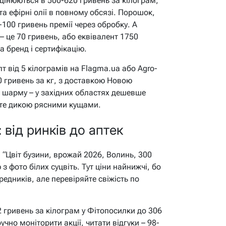
оцінюються в 500-620 гривень за кілограм,
а ефірні олії в повному обсязі. Порошок,
-100 гривень премії через обробку. А
– це 70 гривень, або еквівалент 1750
а бренд і сертифікацію.
т від 5 кілограмів на Flagma.ua або Agro-
0 гривень за кг, з доставкою Новою
 шарму – у західних областях дешевше
осте дикою рясними кущами.
 від ринків до аптек
 “Цвіт бузини, врожай 2026, Волинь, 300
 з фото білих суцвіть. Тут ціни найнижчі, бо
едників, але перевіряйте свіжість по
2 гривень за кілограм у Фітопосилки до 306
учно моніторити акції, читати відгуки – 98-