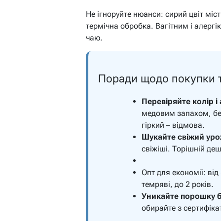
Не ігноруйте нюанси: сирий цвіт міст
термічна обробка. Вагітним і алергі
чаю.
Поради щодо покупки т
Перевіряйте колір і
медовим запахом, без
гіркий – відмова.
Шукайте свіжий уро
свіжіші. Торішній д
Опт для економії: від
темряві, до 2 років.
Уникайте порошку б
обирайте з сертифіка