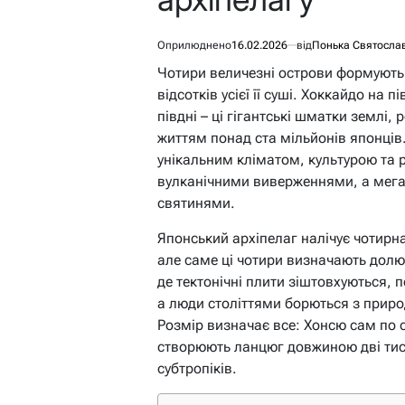
Оприлюднено
16.02.2026
від
Понька Святосла
Чотири величезні острови формують 
відсотків усієї її суші. Хоккайдо на 
півдні – ці гігантські шматки землі,
життям понад ста мільйонів японців.
унікальним кліматом, культурою та р
вулканічними виверженнями, а мега
святинями.
Японський архіпелаг налічує чотирна
але саме ці чотири визначають долю 
де тектонічні плити зіштовхуються, 
а люди століттями борються з приро
Розмір визначає все: Хонсю сам по с
створюють ланцюг довжиною дві тися
субтропіків.