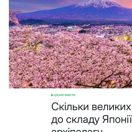
ЦІКАВІ ФАКТИ
ОПУБЛІКУВАТИ
У
Скільки великих
до складу Японі
архіпелагу