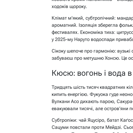
ходоків щороку.
Клімат м’який, субтропічний: мандар
ароматний. Ізоляція зберегла фольк
фестивалях. Економіка тиха: цитрусо
у 2025-му Наруто водоспади привабл
Сікоку шепоче про гармонію: вузькі 
забуваєш про метушню Хонсю. Це остр
Кюсю: вогонь і вода в
Тридцять шість тисяч квадратних кі
кипить енергією. Фукуока гуде неоно
Вулкани Асо дихають парою, Сакура
евакуювали тисячі, але остров’яни 
Субтропіки: чай Яцуcіро, батат Каґос
Сацуми повстали проти Мейдзі. Сьогод