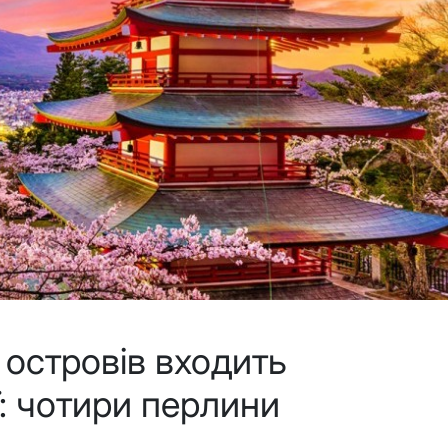
 островів входить
ї: чотири перлини