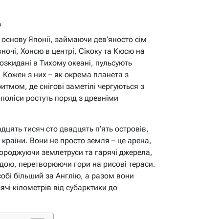
в
основу Японії, займаючи дев’яносто сім
півночі, Хонсю в центрі, Сікоку та Кюсю на
 розкидані в Тихому океані, пульсують
 Кожен з них – як окрема планета з
итмом, де снігові заметілі чергуються з
поліси ростуть поряд з древніми
дцять тисяч сто двадцять п’ять островів,
країни. Вони не просто земля – це арена,
породжуючи землетруси та гарячі джерела,
дою, перетворюючи гори на рисові тераси.
обі більший за Англію, а разом вони
чі кілометрів від субарктики до