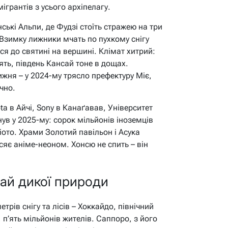
мігрантів з усього архіпелагу.
ькі Альпи, де Фудзі стоїть стражею на три
. Взимку лижники мчать по пухкому снігу
ся до святині на вершині. Клімат хитрий:
цять, південь Кансай тоне в дощах.
жня – у 2024-му трясло префектуру Міє,
чно.
ta в Айчі, Sony в Канаґавав, Університет
нув у 2025-му: сорок мільйонів іноземців
іото. Храми Золотий павільон і Асука
сяє аніме-неоном. Хонсю не спить – він
ай дикої природи
трів снігу та лісів – Хоккайдо, північний
 п’ять мільйонів жителів. Саппоро, з його