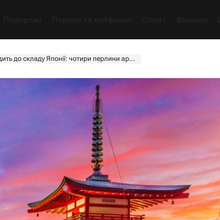
Подорожі
Поради та лайфхаки
Спорт
Фінанси
 до складу Японії: чотири перлини архіпелагу