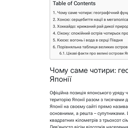
Table of Contents
Чому саме чотири: географічний фун
Хонсю: серцебиття нації в мегаполіса
Хоккайдо: крижаний рай дикої приро
Сікоку: спокійний острів чотирьох пр
Кюсю: вогонь і вода в серці Півдня
Порівняльна таблиця великих острові
Цікаві факти про великі острови Яп
Чому саме чотири: ге
Японії
Офіційна позиція японського уряду ч
територію Японії разом з тисячами 
Японії на своєму сайті прямо назив
основними, а решта – супутниками. Ц
квадратних кілометрів з трьохсот сі
Дев’яносто вісім відсотків населенн