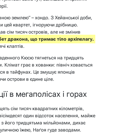
рії.
вною землею” – хондо. З Хейанської доби,
ли цей квартет, ігноруючи дрібницю.
в сім тисяч островів, але не змінив
бет дракона, що тримає тіло архіпелагу.
чі клаптів.
південного Кюсю тягнеться на тридцять
ьм. Клімат грає в хованки: північ ховається
ься в тайфунах. Це змушує японців
ючи острови в єдине ціле.
ії в мегаполісах і горах
дцять сім тисяч квадратних кілометрів,
е вісімдесят один відсоток населення, майже
о, з його тридцятьма мільйонами, дихає
вуличною їжею, Наґоя гуде заводами.