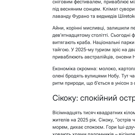
сніговим фестивалем, приваблює міль
під весняним сонцем. Клімат суворий
лаванду Фурано та ведмедів Шiretok
Айни, корінні мисливці, залишили пе
дев’ятнадцятому столітті. Сьогодні 
витягають краба. Національні парки 
тайгою. У 2025-му туризм зріс на два
приваблюють австралійців, онсени Н
Економіка скромна: молоко, картопля
олені бродять вулицями Нобу. Тут ч
ритм природи, що б’ється в унісон з
Сікоку: спокійний ост
Вісімнадцять тисяч квадратних кіло
жителів на 2025 рік. Сікоку, “острів
морем, дихає спокоєм. Гори Іші-дзуч
ховають храми паломників – вісімде