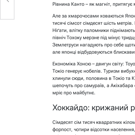
Рівнина Канто – як магніт, притягує 
Але за хмарочосами ховаються Японс
тисячі сімсот сімдесят шість метрів
Ніґати, влітку паломники піднімають
північ Тохоку мерзне під мінус трид
Землетруси нагадують про себе щоти
але японці відбудовуються блискави
Економіка Хонсю – двигун світу: Toyo
Токіо генерує нобелів. Туризм вибух
хлинули сюди, половина в Токіо та К
шепочуть про самураїв, а Акіхабара 
мріє про майбутнє.
Хоккайдо: крижаний р
Сімдесят сім тисяч квадратних кіломе
форпост, чотири відсотки населення,