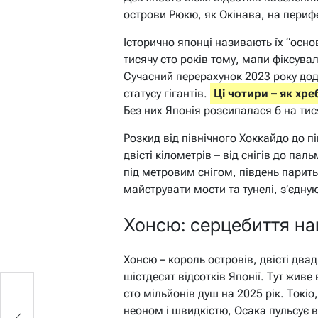
острови Рюкю, як Окінава, на перифе
Історично японці називають їх “осно
тисячу сто років тому, мапи фіксува
Сучасний перерахунок 2023 року дода
статусу гігантів.
Ці чотири – як хре
Без них Японія розсипалася б на тися
Розкид від північного Хоккайдо до 
двісті кілометрів – від снігів до пал
під метровим снігом, південь парит
майструвати мости та тунелі, з’єдну
Хонсю: серцебиття нац
Хонсю – король островів, двісті два
шістдесят відсотків Японії. Тут жив
сто мільйонів душ на 2025 рік. Токі
у
неоном і швидкістю, Осака пульсує 