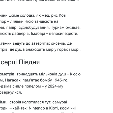
ини Ехіме солодкі, як мед, рис Коті
лор – ляльки Нісіо танцюють на
ві, папір, суднобудування. Туризм оживає:
юють дайверів, Імабарі – велосипедисти.
стежки ведуть до затерятих онсенів, де
ів, де душа знаходить мир у горах і морі.
 серці Півдня
лометрів, тринадцять мільйонів душ – Кюсю
м, Нагасакі пам’ятає бомбу 1945-го.
-дзіма сипле попелом – у 2024-му
повернулися.
іми. Історія колотилася тут: самураї
ні – хай-тек: Nintendo в Кіоті, космічні