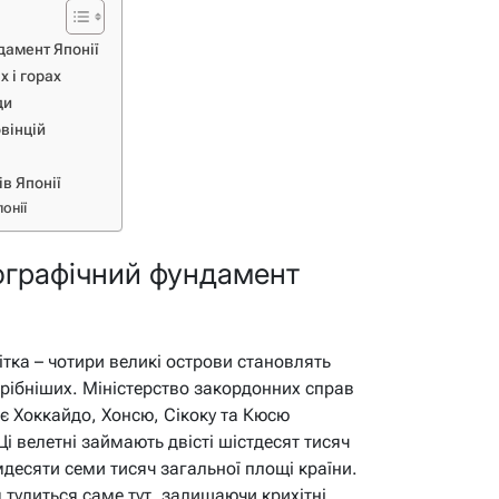
дамент Японії
х і горах
ди
овінцій
в Японії
онії
ографічний фундамент
ітка – чотири великі острови становлять
дрібніших. Міністерство закордонних справ
ає Хоккайдо, Хонсю, Сікоку та Кюсю
і велетні займають двісті шістдесят тисяч
мдесяти семи тисяч загальної площі країни.
я тулиться саме тут, залишаючи крихітні