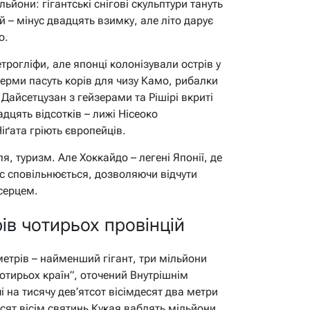
йони: гігантські снігові скульптури тануть
 – мінус двадцять взимку, але літо дарує
o.
трогліфи, але японці колонізували острів у
ферми пасуть корів для чизу Камо, рибалки
Дайсетцузан з гейзерами та Рішірі вкриті
дцять відсотків – лижі Нісеоко
іґата гріють європейців.
, туризм. Але Хоккайдо – легені Японії, де
ас сповільнюється, дозволяючи відчути
 серцем.
рів чотирьох провінцій
метрів – найменший гігант, три мільйони
 чотирьох країн”, оточений Внутрішнім
і на тисячу дев’ятсот вісімдесят два метри
сят вісім святинь Кукая ваблять мільйони