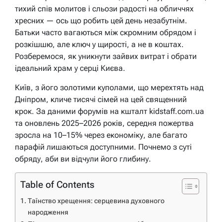
тихий спів молитов і сльози радості на обличчях
хресних — ось що робить цей день незабутнім.
Батьки часто вагаються між скромним обрядом і
розкішшю, але ключ у щирості, а не в коштах.
Розберемося, як уникнути зайвих витрат і обрати
ідеальний храм у серці Києва.
Київ, з його золотими куполами, що мерехтять над
Дніпром, кличе тисячі сімей на цей священний
крок. За даними форумів на кшталт kidstaff.com.ua
та оновлень 2025–2026 років, середня пожертва
зросла на 10–15% через економіку, але багато
парафій лишаються доступними. Почнемо з суті
обряду, аби ви відчули його глибину.
Table of Contents
Таїнство хрещення: серцевина духовного
народження