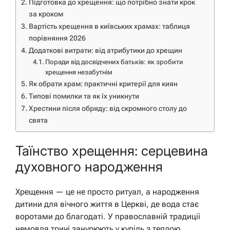
Підготовка до хрещення: що потрібно знати крок
за кроком
Вартість хрещення в київських храмах: таблиця
порівняння 2026
Додаткові витрати: від атрибутики до хрещин
Поради від досвідчених батьків: як зробити
хрещення незабутнім
Як обрати храм: практичні критерії для киян
Типові помилки та як їх уникнути
Хрестини після обряду: від скромного столу до
свята
Таїнство хрещення: серцевина
духовного народження
Хрещення — це не просто ритуал, а народження
дитини для вічного життя в Церкві, де вода стає
воротами до благодаті. У православній традиції
немовля тричі занурюють у купіль з теплою