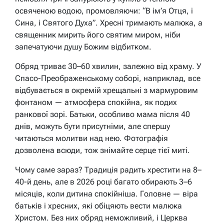
освяченою водою, промовляючи: “В ім’я Отця, і
Сина, і Святого Духа”. Хресні тримають малюка, а
священник мирить його святим миром, ніби
запечатуючи душу Божим відбитком.
Обряд триває 30–60 хвилин, залежно від храму. У
Спасо-Преображенському соборі, наприклад, все
відбувається в окремій хрещальні з мармуровим
фонтаном — атмосфера спокійна, як подих
ранкової зорі. Батьки, особливо мама після 40
днів, можуть бути присутніми, але спершу
читаються молитви над нею. Фотографія
дозволена всюди, тож знімайте серце тієї миті.
Чому саме зараз? Традиція радить хрестити на 8–
40-й день, але в 2026 році багато обирають 3–6
місяців, коли дитина спокійніша. Головне — віра
батьків і хресних, які обіцяють вести малюка
Христом. Без них обряд неможливий, і Церква