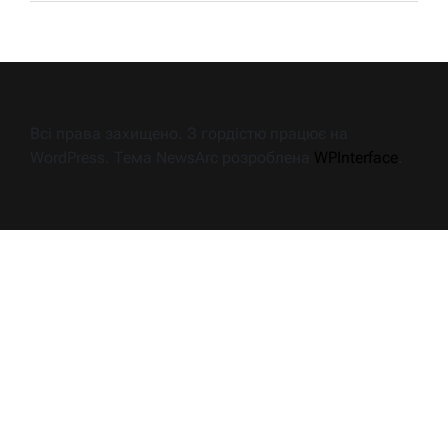
Всі права захищено. З гордістю працює на
WordPress. Тема NewsArc розроблена
WPInterface
.