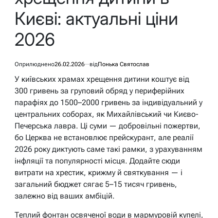
Києві: актуальні ціни
2026
Оприлюднено
26.02.2026
від
Понька Святослав
У київських храмах хрещення дитини коштує від
300 гривень за груповий обряд у периферійних
парафіях до 1500–2000 гривень за індивідуальний у
центральних соборах, як Михайлівський чи Києво-
Печерська лавра. Ці суми — добровільні пожертви,
бо Церква не встановлює прейскурант, але реалії
2026 року диктують саме такі рамки, з урахуванням
інфляції та популярності місця. Додайте сюди
витрати на хрестик, крижму й святкування — і
загальний бюджет сягає 5–15 тисяч гривень,
залежно від ваших амбіцій.
Теплий фонтан освяченої води в мармуровій купелі,