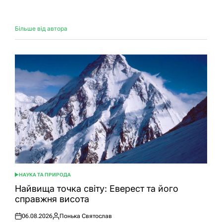
Більше від автора
НАУКА ТА ПРИРОДА
ОПУБЛІКУВАТИ
У
Найвища точка світу: Еверест та його
справжня висота
06.08.2026
Понька Святослав
Оприлюднено
Опубліковано