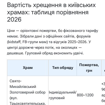
Вартість хрещення в київських
храмах: таблиця порівняння
2026
Ціни — орієнтовні пожертви, бо фіксованого тарифу
немає. Зібрали дані з офіційних сайтів, форумів
(kidstaff, FB-групи мам) та відгуків 2025–2026. У
центрі дорожче через потік, на околицях —
дешевше. Груповий обряд економить удвічі.
Пожертва,
Храм
Тип обряду
грн
Свято-
+
Михайлівський
9
Золотоверхий собор
Індивідуальний/
800–1200
ар
(вул.
груповий
б
Трьохсвятительська,