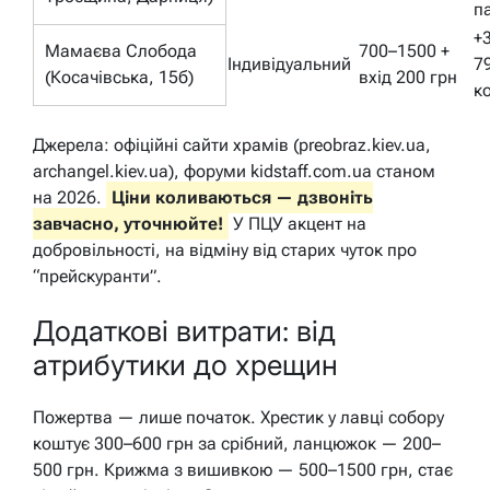
п
+
Мамаєва Слобода
700–1500 +
Індивідуальний
7
(Косачівська, 15б)
вхід 200 грн
к
Джерела: офіційні сайти храмів (preobraz.kiev.ua,
archangel.kiev.ua), форуми kidstaff.com.ua станом
на 2026.
Ціни коливаються — дзвоніть
завчасно, уточнюйте!
У ПЦУ акцент на
добровільності, на відміну від старих чуток про
“прейскуранти”.
Додаткові витрати: від
атрибутики до хрещин
Пожертва — лише початок. Хрестик у лавці собору
коштує 300–600 грн за срібний, ланцюжок — 200–
500 грн. Крижма з вишивкою — 500–1500 грн, стає