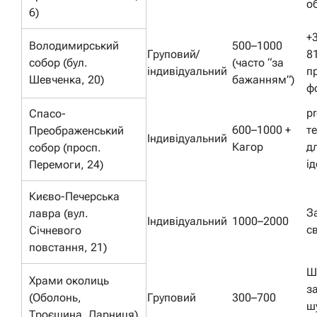
о
6)
+
Володимирський
500–1000
Груповий/
8
собор (бул.
(часто “за
індивідуальний
п
Шевченка, 20)
бажанням”)
ф
pr
Спасо-
600–1000 +
те
Преображенський
Індивідуальний
Кагор
д
собор (просп.
і
Перемоги, 24)
Києво-Печерська
З
лавра (вул.
Індивідуальний
1000–2000
с
Січневого
повстання, 21)
Ш
Храми околиць
з
(Оболонь,
Груповий
300–700
ш
Троєщина, Дарниця)