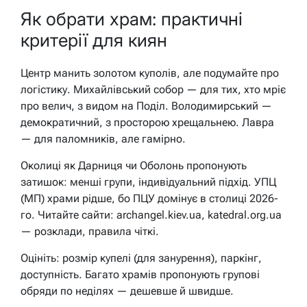
Як обрати храм: практичні
критерії для киян
Центр манить золотом куполів, але подумайте про
логістику. Михайлівський собор — для тих, хто мріє
про велич, з видом на Поділ. Володимирський —
демократичний, з просторою хрещальнею. Лавра
— для паломників, але гамірно.
Околиці як Дарниця чи Оболонь пропонують
затишок: менші групи, індивідуальний підхід. УПЦ
(МП) храми рідше, бо ПЦУ домінує в столиці 2026-
го. Читайте сайти: archangel.kiev.ua, katedral.org.ua
— розклади, правила чіткі.
Оцініть: розмір купелі (для занурення), паркінг,
доступність. Багато храмів пропонують групові
обряди по неділях — дешевше й швидше.