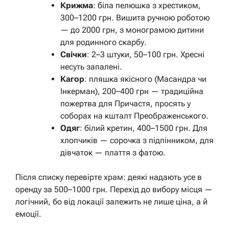
Крижма
: біла пелюшка з хрестиком,
300–1200 грн. Вишита ручною роботою
— до 2000 грн, з монограмою дитини
для родинного скарбу.
Свічки
: 2–3 штуки, 50–100 грн. Хресні
несуть запалені.
Кагор
: пляшка якісного (Масандра чи
Інкерман), 200–400 грн — традиційна
пожертва для Причастя, просять у
соборах на кшталт Преображенського.
Одяг
: білий кретин, 400–1500 грн. Для
хлопчиків — сорочка з підпінником, для
дівчаток — плаття з фатою.
Після списку перевірте храм: деякі надають усе в
оренду за 500–1000 грн. Перехід до вибору місця —
логічний, бо від локації залежить не лише ціна, а й
емоції.