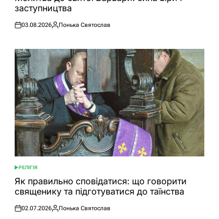
заступництва
03.08.2026
Понька Святослав
Оприлюднено
Опубліковано
РЕЛІГІЯ
ОПУБЛІКУВАТИ
У
Як правильно сповідатися: що говорити
священику та підготуватися до таїнства
02.07.2026
Понька Святослав
Оприлюднено
Опубліковано