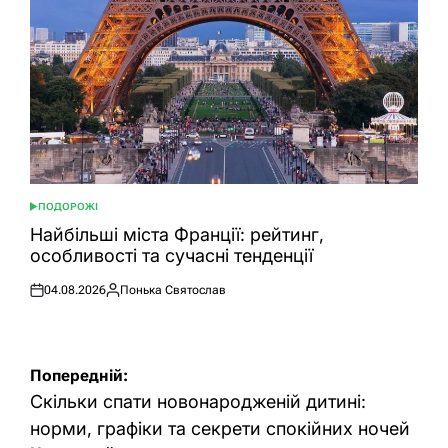
ПОДОРОЖІ
ОПУБЛІКУВАТИ
У
Найбільші міста Франції: рейтинг,
особливості та сучасні тенденції
04.08.2026
Понька Святослав
Оприлюднено
Опубліковано
Навігація
Попередній:
записів
Скільки спати новонародженій дитині:
норми, графіки та секрети спокійних ночей