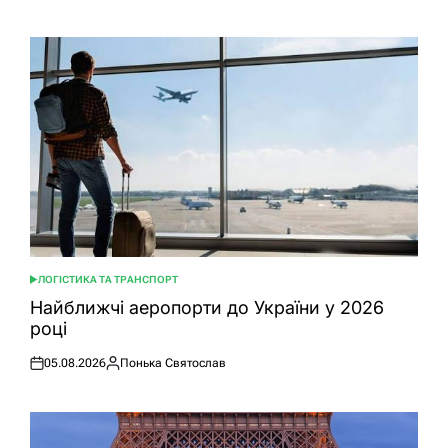
ЛОГІСТИКА ТА ТРАНСПОРТ
ОПУБЛІКУВАТИ
У
Найближчі аеропорти до України у 2026
році
05.08.2026
Понька Святослав
Оприлюднено
Опубліковано