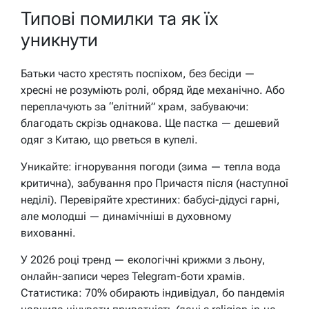
Типові помилки та як їх
уникнути
Батьки часто хрестять поспіхом, без бесіди —
хресні не розуміють ролі, обряд йде механічно. Або
переплачують за “елітний” храм, забуваючи:
благодать скрізь однакова. Ще пастка — дешевий
одяг з Китаю, що рветься в купелі.
Уникайте: ігнорування погоди (зима — тепла вода
критична), забування про Причастя після (наступної
неділі). Перевіряйте хрестиних: бабусі-дідусі гарні,
але молодші — динамічніші в духовному
вихованні.
У 2026 році тренд — екологічні крижми з льону,
онлайн-записи через Telegram-боти храмів.
Статистика: 70% обирають індивідуал, бо пандемія