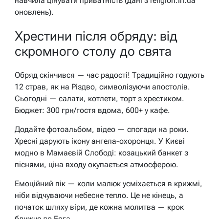
навчила цінувати приватність (дані з religion.in.ua
оновлень).
Хрестини після обряду: від
скромного столу до свята
Обряд скінчився — час радості! Традиційно годують
12 страв, як на Різдво, символізуючи апостолів.
Сьогодні — салати, котлети, торт з хрестиком.
Бюджет: 300 грн/гостя вдома, 600+ у кафе.
Додайте фотоальбом, відео — спогади на роки.
Хресні дарують ікону ангела-охоронця. У Києві
модно в Мамаєвій Слободі: козацький банкет з
піснями, ціна входу окупається атмосферою.
Емоційний пік — коли малюк усміхається в крижмі,
ніби відчуваючи небесне тепло. Це не кінець, а
початок шляху віри, де кожна молитва — крок
ближче до Бога.