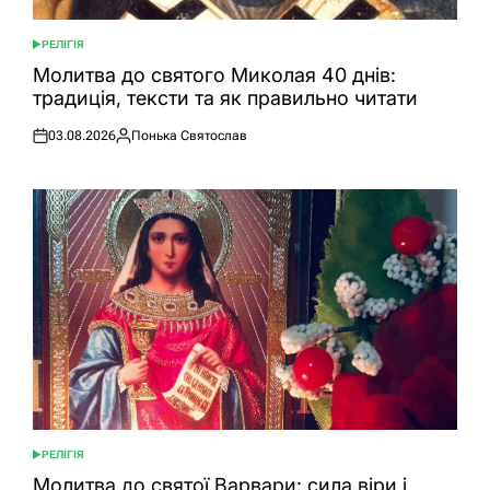
РЕЛІГІЯ
ОПУБЛІКУВАТИ
У
Молитва до святого Миколая 40 днів:
традиція, тексти та як правильно читати
03.08.2026
Понька Святослав
Оприлюднено
Опубліковано
РЕЛІГІЯ
ОПУБЛІКУВАТИ
У
Молитва до святої Варвари: сила віри і