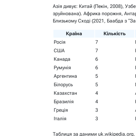
Азія дивує: Китай (Пекін, 2008), Узб
зруйнована). Африка порожня, Антар
Близькому Сході (2021, Баабда з “За
Країна
Кількість
Росія
7
США
7
Канада
6
Румунія
6
Аргентина
5
Білорусь
5
Казахстан
4
Бразилія
4
Греція
3
Італія
3
Таблиця за даними uk.wikipedia.org.