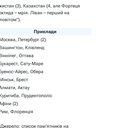
екистан (3), Казахстан (4, але Фортеця
ктида – мрія. Ліван – перший на
повітом”).
Приклади
Москва, Петербург (2)
Вашингтон, Клівленд
Вінніпег, Оттава
Бухарест, Сату-Маре
Буенос-Айрес, Обера
Мінськ, Брест
Алмати, Актау
Куритиба, Прудентополіс
Афіни (2)
Рим, Флоренція
 Джерело: список пам’ятників на