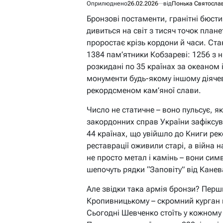
Оприлюднено
26.02.2026
від
Понька Святосла
Бронзові постаменти, гранітні бюст
дивиться на світ з тисяч точок плане
проростає крізь кордони й часи. Стан
1384 пам’ятники Кобзареві: 1256 з 
розкидані по 35 країнах за океаном
монументи будь-якому іншому діяче
рекордсменом кам’яної слави.
Число не статичне – воно пульсує, як
закордонних справ України зафіксув
44 країнах, що увійшло до Книги рек
реставрації оживили старі, а війна н
не просто метал і камінь – вони сим
шепочуть рядки “Заповіту” від Кане
Але звідки така армія бронзи? Перш
Кропивницькому – скромний курган в
Сьогодні Шевченко стоїть у кожному 