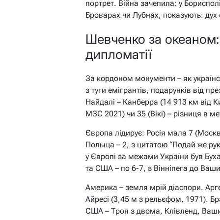
портрет. Війна зачепила: у Борисполі
Броварах чи Лубнах, показують: дух 
Шевченко за океаном:
дипломатії
За кордоном монументи – як українс
з туги емігрантів, подарунків від пре
Найдалі – Канберра (14 913 км від Ки
МЗС 2021) чи 35 (Вікі) – різниця в м
Європа лідирує: Росія мала 7 (Москв
Польща – 2, з цитатою “Подай же рук
у Європі за межами України був Бух
та США – по 6-7, з Вінніпега до Ваш
Америка – земля мрій діаспори. Арге
Айресі (3,45 м з рельєфом, 1971). Бр
США – Троя з двома, Клівленд, Вашин