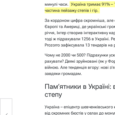
минулі часи.
Україна тримає 91% – 
частина пейзажу степів і гір.
За кордоном цифра скромніша, але с
Європі та Америці, де українські гр
річчя, Інтер створив інтерактивну к
тоді ж підрахували 1256 в Україні. Р
Prozorro зафіксувала 13 тендерів на 
Чому не 2000 чи 500? Підрахунки уск
рахувати? Деякі зруйновані (як у Фо
війною. Але тенденція вгору: нові з’
завдяки громадам.
Пам’ятники в Україні: 
степу
Україна – епіцентр шевченківського
від скромних бюстів у селах до мон
и