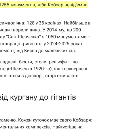
1256 монументів, ніби Кобзар невід’ємна
имволічна: 128 у 35 країнах. Найбільше в
омади творили дива. У 2014-му, до 200-
арту “Світ Шевченка” з 1060 монументами –
еставрації тривають: у 2024-2025 роках
ремонт, від Києва до маленьких сіл.
ладнені: бюсти, стели, рельєфи – що
ртеці-Шевченка 1920-го), інші осквернені
являються в діаспорі, старі оживають
від кургану до гігантів
 каменю. Кожен куточок має свого Кобзаря:
ументальних комплексів. Найгустіше на