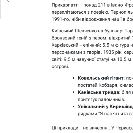
Прикарпатті – понад 211 в Івано-Фран
переплітаються з поезією. Тернопіль
1991-го, ніби відродження нації в бр
Київський Шевченко на бульварі Тар
бронзовий геній з пером, відкритий
Харківський – епічний: 5,5 м фігура
персонажами з творів, 1935 рік, се
світі: 9,5 м чавунної статуї на 10,5
острові.
Ковельський гігант
: по
постатей Кобзаря, симво
Канівська триада
: біл
притягує паломників.
Унікальний у Киришівц
рядками “Я пас ягнята з
Ці приклади – не вичерпні. У Черкаса