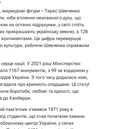
в
и, мармурові фігури – Тарас Шевченко
ти, ніби втілення незламного духу, що
ом на останні підрахунки, у світі стоїть
них прикрашають українську землю, а 128
 і континентами. Ця цифра перевершує
ві культури, роблячи Шевченка справжнім
 серце нації. У 2021 році Міністерство
ало 1167 монументів, з 99 за кордоном у
ордів України. З того часу додалися нові,
агадала про крихкість спадщини. Ці статуї
воли боротьби, любові та єдності, що
ва до Канберри.
ий пам’ятник з’явився 1871 року в
ід студентів, що став початком лавини.
обласному центрі України, у селах