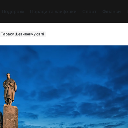
Подорожі
Поради та лайфхаки
Спорт
Фінанси
 Тарасу Шевченку у світі