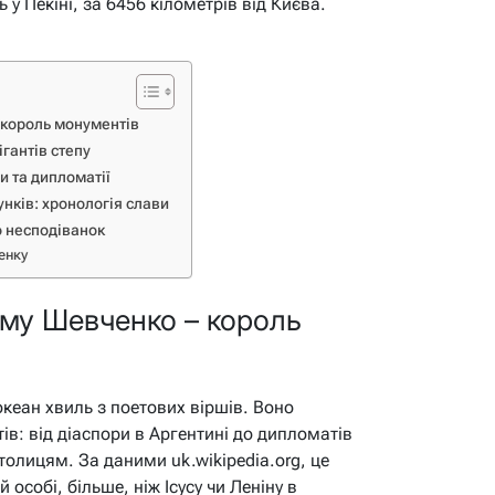
ь у Пекіні, за 6456 кілометрів від Києва.
 король монументів
ігантів степу
и та дипломатії
унків: хронологія слави
о несподіванок
енку
му Шевченко – король
океан хвиль з поетових віршів. Воно
тів: від діаспори в Аргентині до дипломатів
олицям. За даними uk.wikipedia.org, це
 особі, більше, ніж Ісусу чи Леніну в