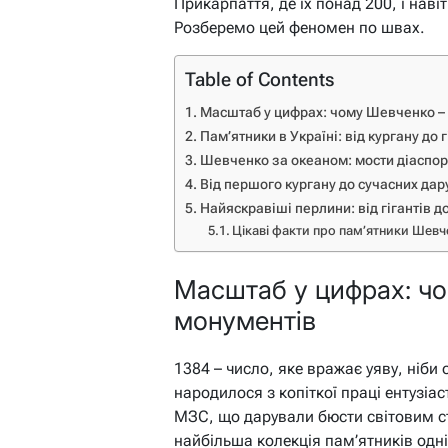
Прикарпаття, де їх понад 200, і навіт
Розберемо цей феномен по швах.
Table of Contents
Масштаб у цифрах: чому Шевченко –
Пам’ятники в Україні: від кургану до г
Шевченко за океаном: мости діаспор
Від першого кургану до сучасних дар
Найяскравіші перлини: від гігантів д
Цікаві факти про пам’ятники Шевч
Масштаб у цифрах: чо
монументів
1384 – число, яке вражає уяву, ніби 
народилося з копіткої праці ентузіас
МЗС, що дарували бюсти світовим ст
найбільша колекція пам’ятників одній