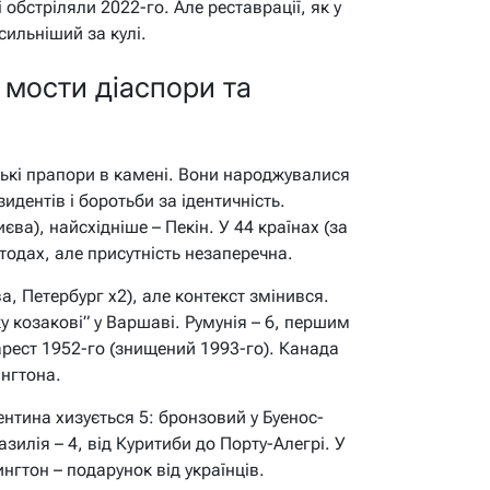
 обстріляли 2022-го. Але реставрації, як у
сильніший за кулі.
 мости діаспори та
ькі прапори в камені. Вони народжувалися
зидентів і боротьби за ідентичність.
єва), найсхідніше – Пекін. У 44 країнах (за
етодах, але присутність незаперечна.
а, Петербург х2), але контекст змінився.
у козакові” у Варшаві. Румунія – 6, першим
арест 1952-го (знищений 1993-го). Канада
ингтона.
нтина хизується 5: бронзовий у Буенос-
азилія – 4, від Куритиби до Порту-Алегрі. У
гтон – подарунок від українців.