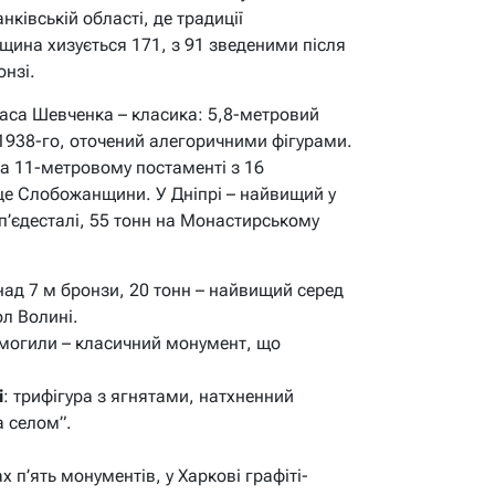
ківській області, де традиції
щина хизується 171, з 91 зведеними після
онзі.
аса Шевченка – класика: 5,8-метровий
 1938-го, оточений алегоричними фігурами.
 на 11-метровому постаменті з 16
рце Слобожанщини. У Дніпрі – найвищий у
 м п’єдесталі, 55 тонн на Монастирському
над 7 м бронзи, 20 тонн – найвищий серед
л Волині.
я могили – класичний монумент, що
і
: трифігура з ягнятами, натхненний
а селом”.
х п’ять монументів, у Харкові графіті-