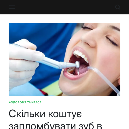
Перейти
до
вмісту
ЗДОРОВ'Я ТА КРАСА
ОПУБЛІКУВАТИ
У
Скільки коштує
запломбувати зуб в