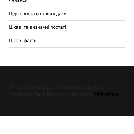
Фінанси
Церковні та святкові дати
Цікаві та визначні постаті
Цікаві факти
Всі права захищено. З гордістю працює на
WordPress. Тема NewsArc розроблена
WPInterface
.