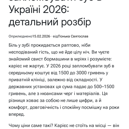
Україні 2026:
детальний розбір
Оприлюднено
15.02.2026
від
Понька Святослав
Біль у зубі прокидається раптово, ніби
несподіваний гість, що не йде цілу ніч. Ви чуєте
знайомий свист бормашини в мріях і розумієте:
карієс не жартує. У 2026 році запломбувати зуб в
середньому коштує від 1500 до 3000 гривень у
приватній клініці, залежно від складності. У
державних установах ця сума падає до 500–1500
гривень, але з нюансами черг і матеріалів. Ця
різниця ховає за собою не лише цифри, а й
комфорт, довговічність і спокійну посмішку на роки
вперед.
Чому ціни саме такі? Карієс не стоїть на місці — він