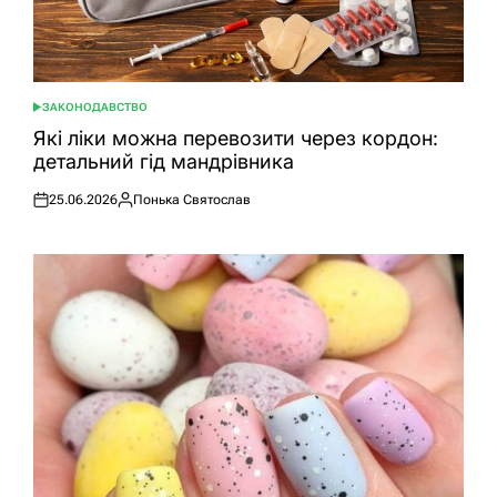
ЗАКОНОДАВСТВО
ОПУБЛІКУВАТИ
У
Які ліки можна перевозити через кордон:
детальний гід мандрівника
25.06.2026
Понька Святослав
Оприлюднено
Опубліковано