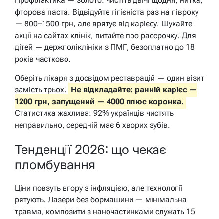
Профілактика — золото: чистіть двічі щодня, нитка,
фторова паста. Відвідуйте гігієніста раз на півроку
— 800–1500 грн, але врятує від карієсу. Шукайте
акції на сайтах клінік, питайте про рассрочку. Для
дітей — держполіклініки з ПМГ, безоплатно до 18
років частково.
Оберіть лікаря з досвідом реставрацій — один візит
замість трьох.
Не відкладайте: ранній карієс —
1200 грн, запущений — 4000 плюс коронка.
Статистика жахлива: 92% українців чистять
неправильно, середній має 6 хворих зубів.
Тенденції 2026: що чекає
пломбування
Ціни повзуть вгору з інфляцією, але технології
рятують. Лазери без бормашини — мінімальна
травма, композити з наночастинками служать 15