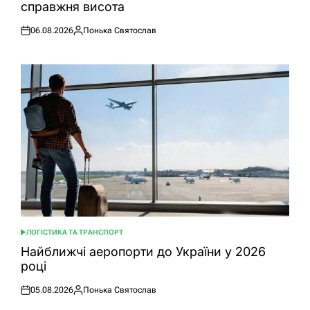
справжня висота
06.08.2026
Понька Святослав
Оприлюднено
Опубліковано
ЛОГІСТИКА ТА ТРАНСПОРТ
ОПУБЛІКУВАТИ
У
Найближчі аеропорти до України у 2026
році
05.08.2026
Понька Святослав
Оприлюднено
Опубліковано