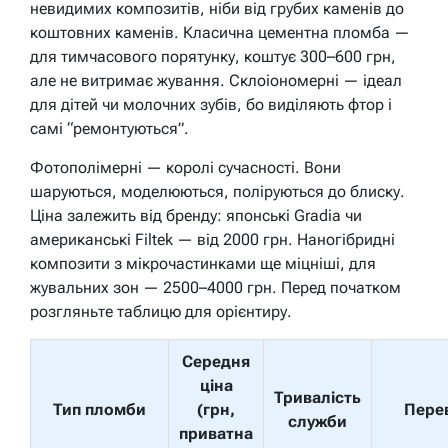
невидимих композитів, ніби від грубих каменів до
коштовних каменів. Класична цементна пломба —
для тимчасового порятунку, коштує 300–600 грн,
але не витримає жування. Склоіономерні — ідеал
для дітей чи молочних зубів, бо виділяють фтор і
самі “ремонтуються”.
Фотополімерні — королі сучасності. Вони
шаруються, моделюються, поліруються до блиску.
Ціна залежить від бренду: японські Gradia чи
американські Filtek — від 2000 грн. Наногібридні
композити з мікрочастинками ще міцніші, для
жувальних зон — 2500–4000 грн. Перед початком
розгляньте таблицю для орієнтиру.
Середня
ціна
Тривалість
Тип пломби
(грн,
Пере
служби
приватна