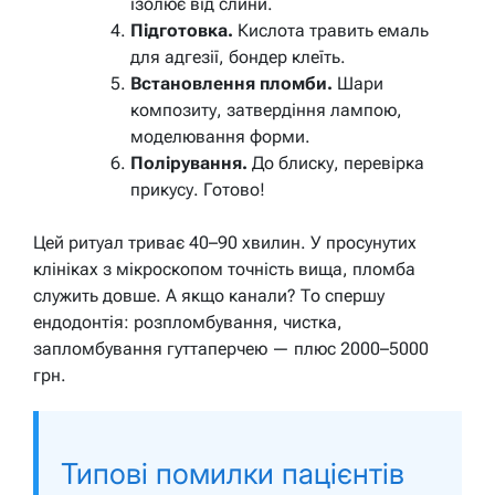
ізолює від слини.
Підготовка.
Кислота травить емаль
для адгезії, бондер клеїть.
Встановлення пломби.
Шари
композиту, затвердіння лампою,
моделювання форми.
Полірування.
До блиску, перевірка
прикусу. Готово!
Цей ритуал триває 40–90 хвилин. У просунутих
клініках з мікроскопом точність вища, пломба
служить довше. А якщо канали? То спершу
ендодонтія: розпломбування, чистка,
запломбування гуттаперчею — плюс 2000–5000
грн.
Типові помилки пацієнтів