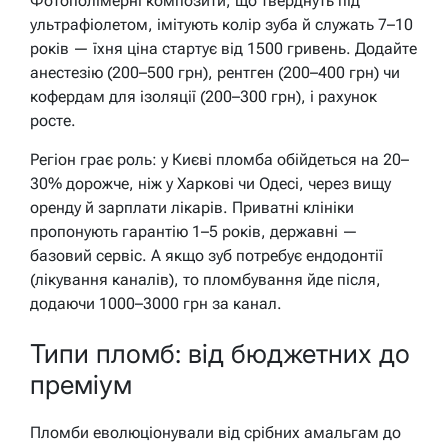
Фотополімерні композити, що тверднуть під
ультрафіолетом, імітують колір зуба й служать 7–10
років — їхня ціна стартує від 1500 гривень. Додайте
анестезію (200–500 грн), рентген (200–400 грн) чи
кофердам для ізоляції (200–300 грн), і рахунок
росте.
Регіон грає роль: у Києві пломба обійдеться на 20–
30% дорожче, ніж у Харкові чи Одесі, через вищу
оренду й зарплати лікарів. Приватні клініки
пропонують гарантію 1–5 років, державні —
базовий сервіс. А якщо зуб потребує ендодонтії
(лікування каналів), то пломбування йде після,
додаючи 1000–3000 грн за канал.
Типи пломб: від бюджетних до
преміум
Пломби еволюціонували від срібних амальгам до