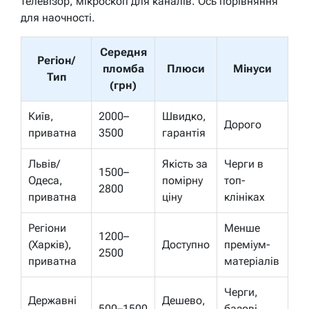
телевізор, мікроскоп для каналів. Ось порівняння
для наочності.
Середня
Регіон/
пломба
Плюси
Мінуси
Тип
(грн)
Київ,
2000–
Швидко,
Дорого
приватна
3500
гарантія
Львів/
Якість за
Черги в
1500–
Одеса,
помірну
топ-
2800
приватна
ціну
клініках
Регіони
Менше
1200–
(Харків),
Доступно
преміум-
2500
приватна
матеріалів
Черги,
Державні
Дешево,
500–1500
базові