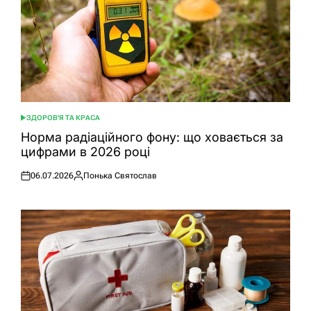
ЗДОРОВ'Я ТА КРАСА
ОПУБЛІКУВАТИ
У
Норма радіаційного фону: що ховається за
цифрами в 2026 році
06.07.2026
Понька Святослав
Оприлюднено
Опубліковано