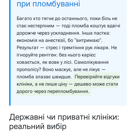
при пломбуванні
Багато хто тягне до останнього, поки біль не
стає нестерпним — тоді пломба коштує вдвічі
дорожче через ускладнення. Інша пастка:
економія на анестезії, бо “витримаю”.
Результат — стрес і тремтіння рук лікаря. Не
ігноруйте рентген: без нього карієс
ховається, як вовк у лісі. Самолікування
прополісу? Воно маскує, але не лікує —
пломба злазає швидше.
Перевіряйте відгуки
клініки, а не лише ціну — дешево може стати
дорого через перепломбування.
Державні чи приватні клініки:
реальний вибір