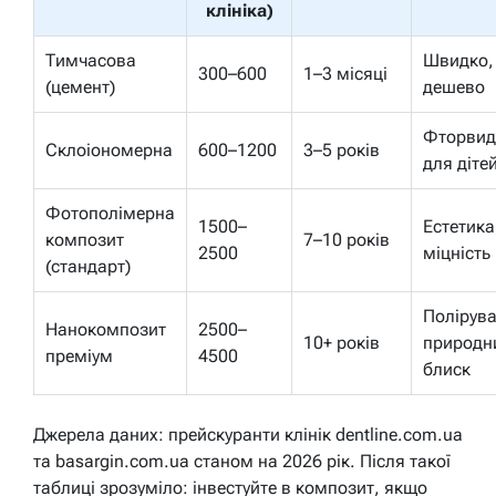
клініка)
Тимчасова
Швидко,
300–600
1–3 місяці
(цемент)
дешево
Фторвид
Склоіономерна
600–1200
3–5 років
для діте
Фотополімерна
1500–
Естетика
композит
7–10 років
2500
міцність
(стандарт)
Полірува
Нанокомпозит
2500–
10+ років
природн
преміум
4500
блиск
Джерела даних: прейскуранти клінік dentline.com.ua
та basargin.com.ua станом на 2026 рік. Після такої
таблиці зрозуміло: інвестуйте в композит, якщо