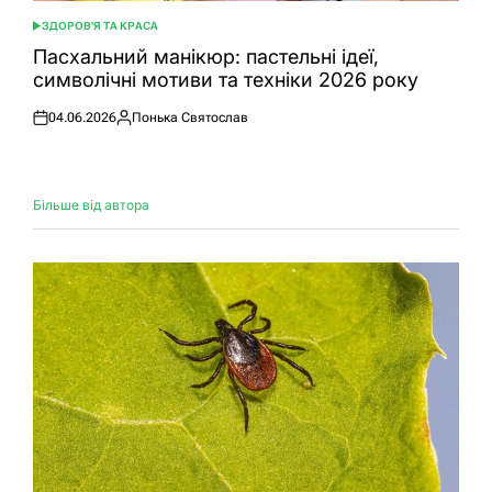
ЗДОРОВ'Я ТА КРАСА
ОПУБЛІКУВАТИ
У
Пасхальний манікюр: пастельні ідеї,
символічні мотиви та техніки 2026 року
04.06.2026
Понька Святослав
Оприлюднено
Опубліковано
Більше від автора