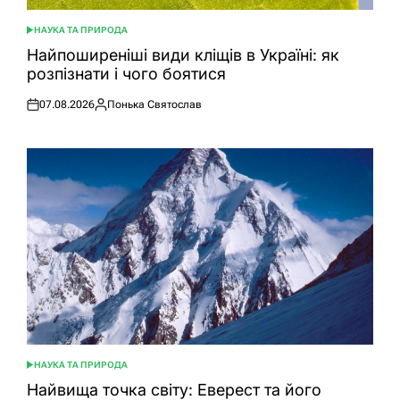
НАУКА ТА ПРИРОДА
ОПУБЛІКУВАТИ
У
Найпоширеніші види кліщів в Україні: як
розпізнати і чого боятися
07.08.2026
Понька Святослав
Оприлюднено
Опубліковано
НАУКА ТА ПРИРОДА
ОПУБЛІКУВАТИ
У
Найвища точка світу: Еверест та його