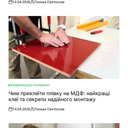
14.04.2026
Понька Святослав
Оприлюднено
Опубліковано
БУДІВНИЦТВО ТА РЕМОНТ
ОПУБЛІКУВАТИ
У
Чим приклеїти плівку на МДФ: найкращі
клеї та секрети надійного монтажу
14.04.2026
Понька Святослав
Оприлюднено
Опубліковано