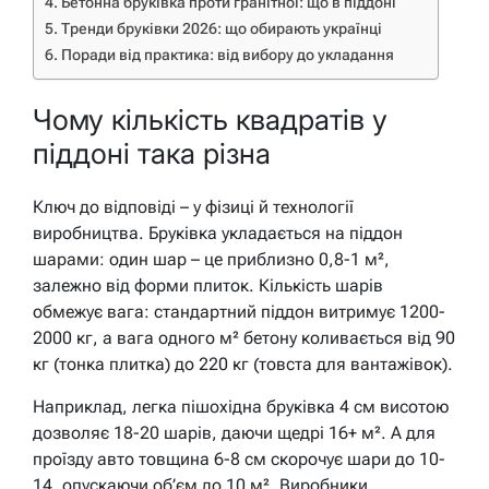
Бетонна бруківка проти гранітної: що в піддоні
Тренди бруківки 2026: що обирають українці
Поради від практика: від вибору до укладання
Чому кількість квадратів у
піддоні така різна
Ключ до відповіді – у фізиці й технології
виробництва. Бруківка укладається на піддон
шарами: один шар – це приблизно 0,8-1 м²,
залежно від форми плиток. Кількість шарів
обмежує вага: стандартний піддон витримує 1200-
2000 кг, а вага одного м² бетону коливається від 90
кг (тонка плитка) до 220 кг (товста для вантажівок).
Наприклад, легка пішохідна бруківка 4 см висотою
дозволяє 18-20 шарів, даючи щедрі 16+ м². А для
проїзду авто товщина 6-8 см скорочує шари до 10-
14, опускаючи об’єм до 10 м². Виробники