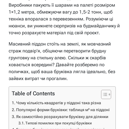
Виробники пакують її шарами на палеті розміром
1×1,2 метра, обмежуючи вагу до 1,5-2 тонн, щоб
техніка впоралася з перевезенням. Розуміючи ці
нюанси, ви уникнете сюрпризів на будмайданчику й
точно розрахуєте матеріал під свій проєкт.
Масивний піддон стоїть на землі, як мовчазний
страж подвір’я, обіцяючи перетворити брудну
грунтовку на стильну алею. Скільки ж скарбів
ховається всередині? Давайте розберемо по
поличках, щоб ваша бруківка лягла ідеально, без
зайвих витрат чи прогалин.
Table of Contents
Чому кількість квадратів у піддоні така різна
Популярні форми бруківки: таблиця м² на піддоні
Як самостійно розрахувати бруківку для ділянки
Типові помилки при покупці бруківки