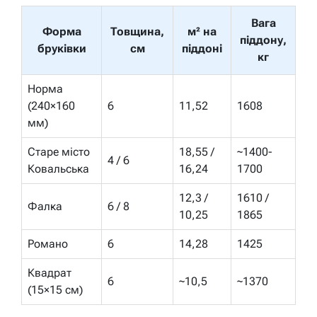
Вага
Форма
Товщина,
м² на
піддону,
бруківки
см
піддоні
кг
Норма
(240×160
6
11,52
1608
мм)
Старе місто
18,55 /
~1400-
4 / 6
Ковальська
16,24
1700
12,3 /
1610 /
Фалка
6 / 8
10,25
1865
Романо
6
14,28
1425
Квадрат
6
~10,5
~1370
(15×15 см)