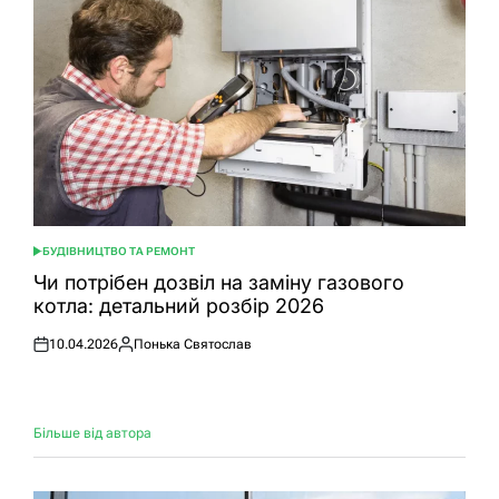
БУДІВНИЦТВО ТА РЕМОНТ
ОПУБЛІКУВАТИ
У
Чи потрібен дозвіл на заміну газового
котла: детальний розбір 2026
10.04.2026
Понька Святослав
Оприлюднено
Опубліковано
Більше від автора