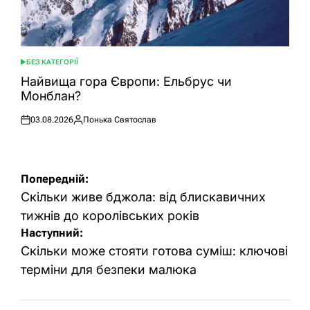
БЕЗ КАТЕГОРІЇ
ОПУБЛІКУВАТИ
У
Найвища гора Європи: Ельбрус чи
Монблан?
03.08.2026
Понька Святослав
Оприлюднено
Опубліковано
Навігація
Попередній:
записів
Скільки живе бджола: від блискавичних
тижнів до королівських років
Наступний:
Скільки може стояти готова суміш: ключові
терміни для безпеки малюка