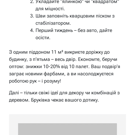
Укладайте “ялинкою” чи “квадратом”
для міцності.
Шви заповніть кварцовим піском з
стабілізатором.
Перший тиждень – без авто, дайте
осісти.
З одним піддоном 11 м² викриєте доріжку до
будинку, з п’ятьма – весь двір. Економте, беручи
оптом: знижки 10-20% від 10 палет. Ваш подвір’я
заграє новими фарбами, а ви насолоджуєтеся
роботою рук – і розуму!
Далі – тільки свіжі ідеї для декору чи комбінацій з
деревом. Бруківка чекає вашого дотику.