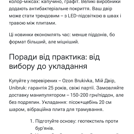
колор-міксах: капучино, графіт. Великі виробники
додають антибактеріальне покриття. Ваш двір
може стати трендовим – з LED-підсвіткою в швах і
травою між плитами.
Ці новинки економлять час: менше піддонів, бо
формат більший, але міцніший.
Поради від практика: від
вибору до укладання
Купуйте у перевірених – Ozon Brukivka, Мій Двір,
Unibruk: гарантія 25 років, свіжі партії. Замовляйте
доставку манипулятором – 150-200 грн/піддон, але
без подряпин. Укладання: пісок+щебінь 20 см
шаром, вібраційна плита для трамування.
Підготуйте основу: геотекстиль проти
бур’янів.