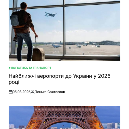
ЛОГІСТИКА ТА ТРАНСПОРТ
ОПУБЛІКУВАТИ
У
Найближчі аеропорти до України у 2026
році
05.08.2026
Понька Святослав
Оприлюднено
Опубліковано