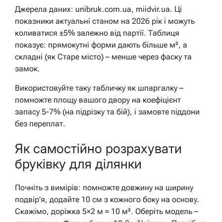
Джерела даних: unibruk.com.ua, miidvir.ua. Ці
показники актуальні станом на 2026 рік і можуть
коливатися ±5% залежно від партії. Таблиця
показує: прямокутні форми дають більше м², а
складні (як Старе місто) – менше через фаску та
замок.
Використовуйте таку табличку як шпаргалку –
помножте площу вашого двору на коефіцієнт
запасу 5-7% (на підрізку та бій), і замовте піддони
без переплат.
Як самостійно розрахувати
бруківку для ділянки
Почніть з вимірів: помножте довжину на ширину
подвір’я, додайте 10 см з кожного боку на основу.
Скажімо, доріжка 5×2 м = 10 м². Оберіть модель –