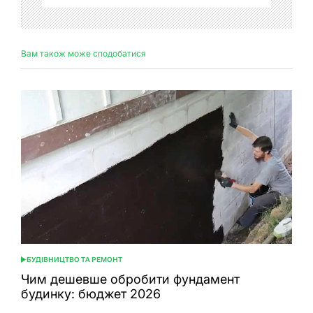
Вам також може сподобатися
БУДІВНИЦТВО ТА РЕМОНТ
ОПУБЛІКУВАТИ
У
Чим дешевше обробити фундамент
будинку: бюджет 2026