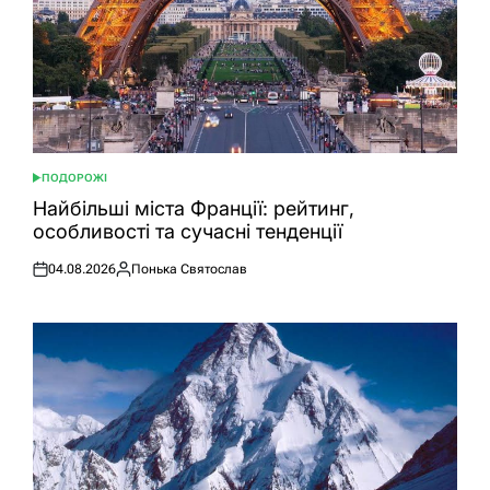
ПОДОРОЖІ
ОПУБЛІКУВАТИ
У
Найбільші міста Франції: рейтинг,
особливості та сучасні тенденції
04.08.2026
Понька Святослав
Оприлюднено
Опубліковано