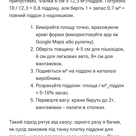
припустимо, Фалка 6 см з 12,3 м²/піддон. Потрібно
10 / 12,3 ≈ 0,8 піддону, але беріть 1 + запас 0,7 м² =
повний піддон з надлишком.
Виміряйте площу точно, враховуючи
криві форми (використовуйте app як
Google Maps або рулетку).
Оберіть товщину: 4-5 см для пішохідок,
6 см для легкових авто, 8+ см для
вантажівок.
Подивіться м² на піддоні в каталозі
виробника.
Розрахуйте піддони: площа / м²_піддон
+ 5-10% запас.
Перевірте вагу: крани беруть до 2т,
вантажівки – палети в стопках.
Такий підхід рятує від хаосу: одного разу я бачив,
як сусід замовив під тонку плитку піддони для