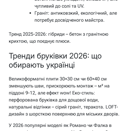
чутливий до солі та UV.
Граніт: антиковзкий, екологічний, але
потребує досвідченого майстра.
Тренд 2025-2026: гібриди – бетон з гранітною
крихтою, що поєднує плюси.
Тренди бруківки 2026: що
обирають українці
Великоформатні плити 30×30 см чи 60×40 см
зменшують шви, прискорюють монтаж – м² на
піддоні 9-12, але ефект wow! Еко-стиль:
перфорована бруківка для дощової води,
натуральні відтінки – сірий граніт, теракота. LOFT-
дизайн з шорсткою поверхнею для міських дворів.
У 2026 популярні моделі як Романо чи Фалка в