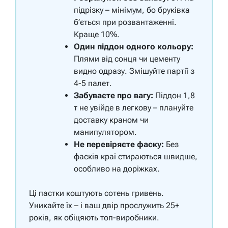
підрізку – мінімум, бо бруківка
б’ється при розвантаженні.
Краще 10%.
Один піддон одного кольору:
Плями від сонця чи цементу
видно одразу. Змішуйте партії з
4-5 палет.
Забуваєте про вагу:
Піддон 1,8
т не увійде в легкову – плануйте
доставку краном чи
манипулятором.
Не перевіряєте фаску:
Без
фасків краї стираються швидше,
особливо на доріжках.
Ці пастки коштують сотень гривень.
Уникайте їх – і ваш двір прослужить 25+
років, як обіцяють топ-виробники.