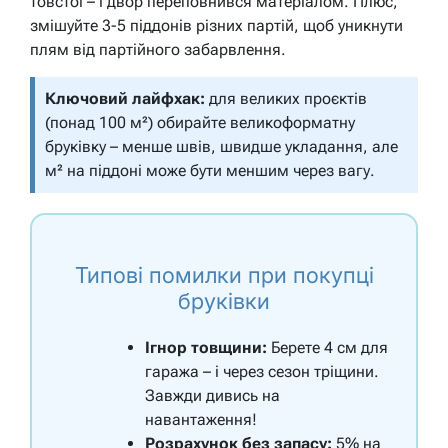
товстої – і двор переповнився матеріалом. Плюс,
змішуйте 3-5 піддонів різних партій, щоб уникнути
плям від партійного забарвлення.
Ключовий лайфхак:
для великих проєктів
(понад 100 м²) обирайте великоформатну
бруківку – менше швів, швидше укладання, але
м² на піддоні може бути меншим через вагу.
Типові помилки при покупці
бруківки
Ігнор товщини:
Берете 4 см для
гаража – і через сезон тріщини.
Завжди дивись на
навантаження!
Розрахунок без запасу:
5% на