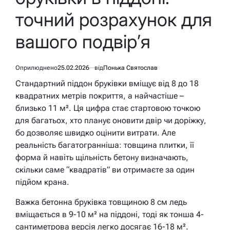
точний розрахунок для
вашого подвір’я
Оприлюднено
25.02.2026
від
Понька Святослав
Стандартний піддон бруківки вміщує від 8 до 18
квадратних метрів покриття, а найчастіше –
близько 11 м². Ця цифра стає стартовою точкою
для багатьох, хто планує оновити двір чи доріжку,
бо дозволяє швидко оцінити витрати. Але
реальність багатогранніша: товщина плитки, її
форма й навіть щільність бетону визначають,
скільки саме “квадратів” ви отримаєте за один
підйом крана.
Важка бетонна бруківка товщиною 8 см ледь
вміщається в 9-10 м² на піддоні, тоді як тонша 4-
сантиметрова версія легко досягає 16-18 м².