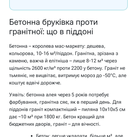
Бетонна бруківка проти
гранітної: що в піддоні
Бетонна – королева мас-маркету: дешева,
кольорова, 10-16 м²/піддон. Гранітна, зрізана з
каменю, важча й елітніша – лише 8-12 м² через
щільність 2600 кг/м³ проти 2200 у бетону. Граніт не
тьмяніє, не вицвітає, витримує мороз до -50°C, але
коштує вдвічі дорожче.
Уявіть: бетонна алея через 5 років потребує
фарбування, гранітна сяє, як в перший день. Для
піддонів граніт компактніший – пиляна 10x10x5 см
дає ~10 м² при 1800 кг. Бетон кращий для
бюджетних дворів, граніт – для вічності.
Бетон: легше укладати, більше м², але