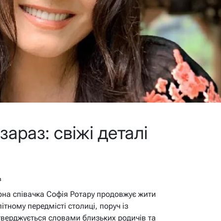
зараз: свіжі деталі
в
рна співачка Софія Ротару продовжує жити
літному передмісті столиці, поруч із
тверджується словами близьких родичів та