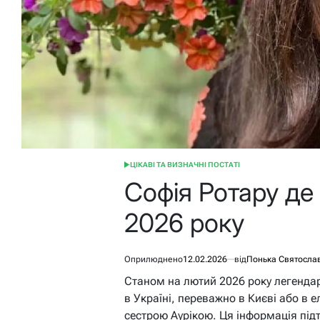
ЦІКАВІ ТА ВИЗНАЧНІ ПОСТАТІ
ОПУБЛІКУВАТИ
У
Софія Ротару де 
2026 року
Оприлюднено
12.02.2026
від
Понька Святосла
Станом на лютий 2026 року легенда
в Україні, переважно в Києві або в е
сестрою Аурікою. Ця інформація під