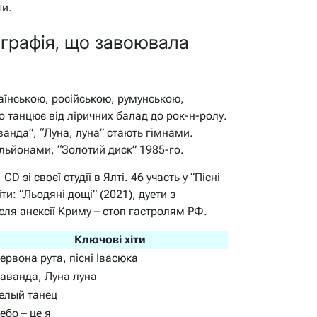
ти.
графія, що завоювала
раїнською, російською, румунською,
о танцює від ліричних балад до рок-н-ролу.
анда”, “Луна, луна” стають гімнами.
льйонами, “Золотий диск” 1985-го.
D зі своєї студії в Ялті. 46 участь у “Пісні
ти: “Льодяні дощі” (2021), дуети з
сля анексії Криму – стоп гастролям РФ.
Ключові хіти
ервона рута, пісні Івасюка
аванда, Луна луна
елый танец
ебо – це я