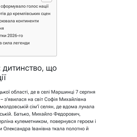
 сформувало голос нації
тів до кремлівських сцен
воювала континенти
ня
тки 2026-го
ха сила легенди
 дитинство, що
ії
ької області, де в селі Маршинці 7 серпня
м – з’явилася на світ Софія Михайлівна
 молдовській сім’ї селян, де вдома лунала
йській. Батько, Михайло Федорович,
Берліна кулеметником, повернувся героєм і
 Олександра Іванівна ткала полотно й