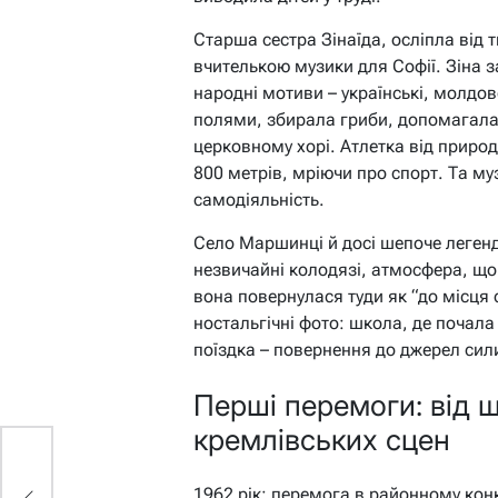
Старша сестра Зінаїда, осліпла від
вчителькою музики для Софії. Зіна з
народні мотиви – українські, молдовс
полями, збирала гриби, допомагала н
церковному хорі. Атлетка від природ
800 метрів, мріючи про спорт. Та м
самодіяльність.
Село Маршинці й досі шепоче легенд
незвичайні колодязі, атмосфера, що
вона повернулася туди як “до місця 
ностальгічні фото: школа, де почала 
поїздка – повернення до джерел сили
Перші перемоги: від ш
кремлівських сцен
1962 рік: перемога в районному кон