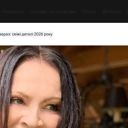
Подорожі
Поради та лайфхаки
Спорт
Фінанси
зараз: свіжі деталі 2026 року