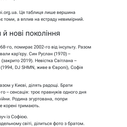
sni.org.ua. Ця таблиця лише вершина
є томи, а вплив на естраду невимірний.
 й нові покоління
68-го, помирає 2002-го від інсульту. Разом
али кар’єру. Син Руслан (1970) –
і (закрито 2019). Невістка Світлана –
й (1994, DJ SHMN, живе в Європі), Софія
азом у Києві, ділять радощі. Брати
-го – сенсація: троє правнуків одного дня
війни. Родина згуртована, попри
ле корені тримають.
уч із Софією.
дельному світі, ділиться фото з братом.