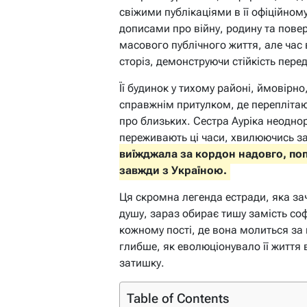
свіжими публікаціями в її офіційном
дописами про війну, родину та повер
масового публічного життя, але час в
сторіз, демонструючи стійкість пере
Її будинок у тихому районі, ймовірно
справжнім притулком, де переплітаю
про близьких. Сестра Ауріка неодн
переживають ці часи, хвилюючись за к
виїжджала за кордон надовго, попр
завжди з Україною.
Ця скромна легенда естради, яка з
душу, зараз обирає тишу замість софі
кожному пості, де вона молиться за
глибше, як еволюціонувало її життя 
затишку.
Table of Contents