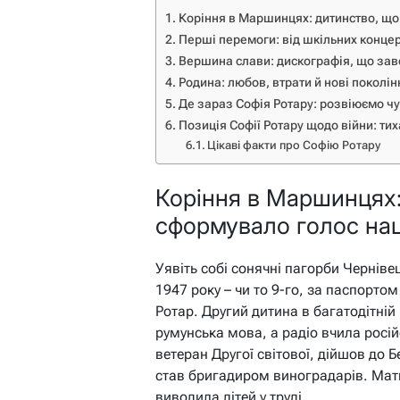
Коріння в Маршинцях: дитинство, що
Перші перемоги: від шкільних концер
Вершина слави: дискографія, що за
Родина: любов, втрати й нові поколін
Де зараз Софія Ротару: розвіюємо чу
Позиція Софії Ротару щодо війни: ти
Цікаві факти про Софію Ротару
Коріння в Маршинцях:
сформувало голос нац
Уявіть собі сонячні пагорби Чернівец
1947 року – чи то 9-го, за паспорто
Ротар. Другий дитина в багатодітній
румунська мова, а радіо вчила росі
ветеран Другої світової, дійшов до 
став бригадиром виноградарів. Мати
виводила дітей у труді.