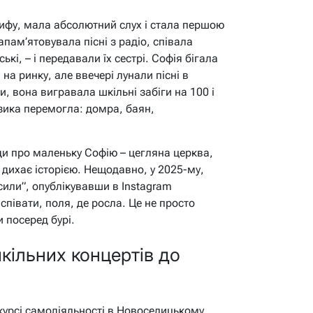
 тифу, мала абсолютний слух і стала першою
апам’ятовувала пісні з радіо, співала
ькі, – і передавали їх сестрі. Софія бігала
а ринку, але ввечері лунали пісні в
и, вона вигравала шкільні забіги на 100 і
узика перемогла: домра, баян,
и про маленьку Софію – цегляна церква,
 дихає історією. Нещодавно, у 2025-му,
сили”, опублікувавши в Instagram
співати, поля, де росла. Це не просто
 посеред бурі.
кільних концертів до
курсі самодіяльності в Новоселицькому.