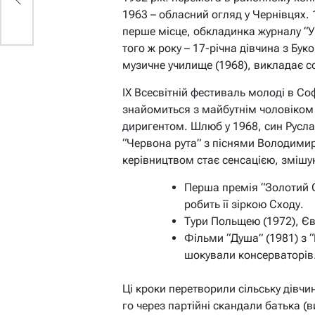
1963 – обласний огляд у Чернівцях. 
перше місце, обкладинка журналу “У
того ж року – 17-річна дівчина з Бук
музичне училище (1968), викладає со
IX Всесвітній фестиваль молоді в Соф
знайомиться з майбутнім чоловіком
диригентом. Шлюб у 1968, син Руслан
“Червона рута” з піснями Володимира
керівництвом стає сенсацією, змішу
Перша премія “Золотий О
робить її зіркою Сходу.
Тури Польщею (1972), Єв
Фільми “Душа” (1981) з 
шокували консерваторів
Ці кроки перетворили сільську дівчи
го через партійні скандали батька (