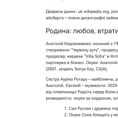
Джерела даних: uk.wikipedia.org, pi
айсберга – повна дискографія займа
Родина: любов, втрати
Анатолій Євдокименко, коханий з 19
створювали “Червону руту”, продюсув
продюсер, керував “Villa Sofia” в Ялт
партнерка в бізнесі. Онуки: Анатолі
(2001, модель Sonya Kay, США).
Сестра Ауріка Ротару – найближча, р
Анатолій, Євгеній – музиканти. 2025
від племінниць! Радість серед болю 
розкиданість: онуки за кордоном, а
Син Руслан і дружина пор
Онука Соня блищить у мо