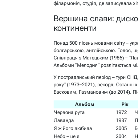
філармонія, студія, де записувала хі
Вершина слави: диско
континенти
Понад 500 пісень мовами світу – ук
болгарською, англійською. Голос, щ
Співпраця з Матецьким (1986) – “Лав
Альбоми “Мелодия” розлітаються мі
У пострадянський період – тури СНД, C
року” (1973–2021), рекорд. Останні хі
Басковим, Газмановим (до 2014). Пі
Альбом
Рік
Червона рута
1972
Ч
Лаванда
1987
Л
Я ж його любила
2005
Б
Небо – це я
2004
Н