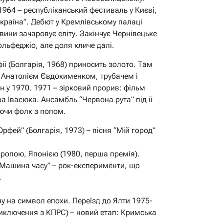
1964 – республіканський фестиваль у Києві,
країна”. Дебют у Кремлівському палаці
овини зачаровує еліту. Закінчує Чернівецьке
льфеджіо, але доля кличе далі.
ії (Болгарія, 1968) приносить золото. Там
 Анатолієм Євдокименком, трубачем і
 у 1970. 1971 – зірковий прорив: фільм
 Івасюка. Ансамбль “Червона рута” під її
ючи фолк з попом.
рфей” (Болгарія, 1973) – пісня “Мій город”
ропою, Японією (1980, перша премія).
“Машина часу” – рок-експерименти, що
.
ну на символ епохи. Переїзд до Ялти 1975-
виключення з КПРС) – новий етап: Кримська