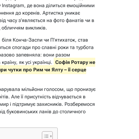
у Instagram, де вона ділиться емоційними
нення до коренів. Артистка уникає
ід часу з’являється на фото фанатів чи в
д обличчям викликів.
, біля Конча-Заспи чи П’ятихаток, став
ться спогади про славні роки та турбота
оразово запевняла: вони разом
раїну, як усі українці.
Софія Ротару не
и чутки про Рим чи Ялту – її серце
ачарувала мільйони голосом, що пронизує
тів. Але її присутність відчувається в
 мир і підтримує захисників. Розберемося
від буковинських ланів до столичного