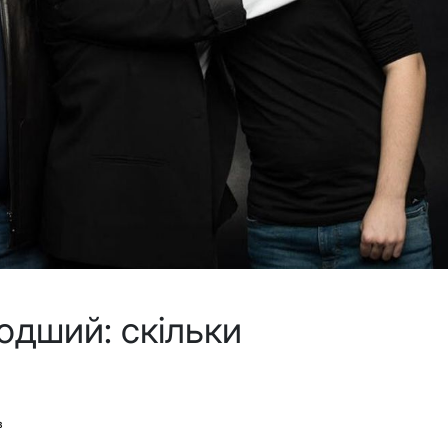
одший: скільки
в