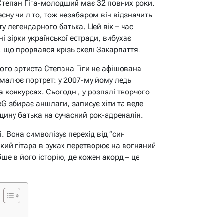
Степан Гіга-молодший має 32 повних роки.
сну чи літо, тож незабаром він відзначить
у легендарного батька. Цей вік – час
ні зірки української естради, вибухає
, що прорвався крізь скелі Закарпаття.
ого артиста Степана Гіги не афішована
о малює портрет: у 2007-му йому ледь
а конкурсах. Сьогодні, у розпалі творчого
eG збирає аншлаги, записує хіти та веде
ину батька на сучасний рок-адреналін.
. Вона символізує перехід від “син
який гітара в руках перетворює на вогняний
ше в його історію, де кожен акорд – це