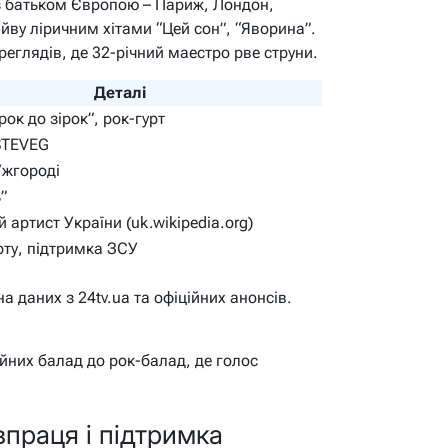
” з батьком Європою – Париж, Лондон,
йву ліричним хітами “Цей сон”, “Яворина”.
реглядів, де 32-річний маестро рве струни.
Деталі
рок до зірок”, рок-гурт
STEVEG
Ужгороді
”
 артист України (uk.wikipedia.org)
ту, підтримка ЗСУ
а даних з 24tv.ua та офіційних анонсів.
йних балад до рок-балад, де голос
впраця і підтримка