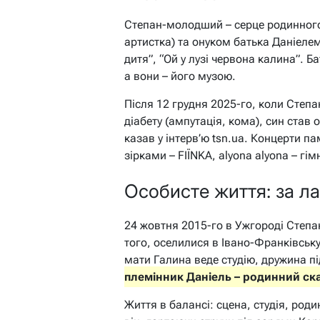
Степан-молодший – серце родинного
артистка) та онуком батька Даніелем
дитя”, “Ой у лузі червона калина”. 
а вони – його музою.
Після 12 грудня 2025-го, коли Степ
діабету (ампутація, кома), син став 
казав у інтерв’ю tsn.ua. Концерти па
зірками – FIЇNKA, alyona alyona – гі
Особисте життя: за л
24 жовтня 2015-го в Ужгороді Степа
того, оселилися в Івано-Франківськ
мати Галина веде студію, дружина п
племінник Даніель – родинний ска
Життя в балансі: сцена, студія, роди