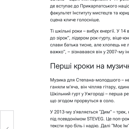
де вступає до Прикарпатського наці
факультет Інституту мистецтв та юри
сцена кличе голосніше.
Ті шкільні роки – вибух енергії. У 1
до зірок”, лідером рок-гурту, віце-ю
слави батька тисне, але хлопець не
важко”, – зізнавався він у 2007-му і
Перші кроки на музичн
Музика для Степана-молодшого – не 
ганяли м’яча, він чіпляв гітару, єди
Шкільний гурт у Ужгороді – перша р
що згодом прорвуться в соло.
У 2013-му з’являється “Дим” – трек
під псевдонімом STEVEG. Це поп-рок 
тексти про біль і надію. Далі “Моє Ім