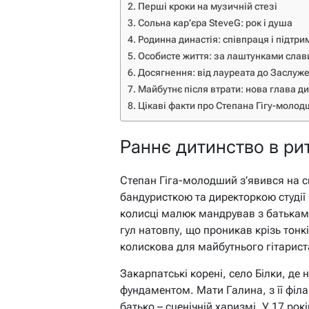
Перші кроки на музичній стезі
Сольна кар’єра SteveG: рок і душа
Родинна династія: співпраця і підтри
Особисте життя: за лаштунками слав
Досягнення: від лауреата до Заслуж
Майбутнє після втрати: нова глава ди
Цікаві факти про Степана Гігу-молод
Раннє дитинство в рит
Степан Гіга-молодший з’явився на с
бандуристкою та директоркою студії 
колисці малюк мандрував з батьками
гул натовпу, що проникав крізь тонк
колискова для майбутнього гітарист
Закарпатські корені, село Білки, де
фундаментом. Мати Галина, з її філ
батько – сценічній харизмі. У 17 ро