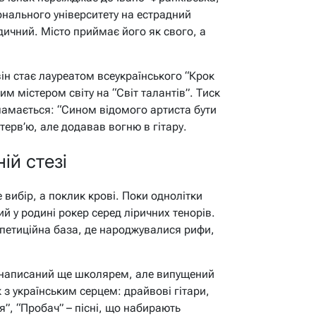
онального університету на естрадний
дичний. Місто приймає його як свого, а
4 він стає лауреатом всеукраїнського “Крок
ним містером світу на “Світ талантів”. Тиск
 ламається: “Сином відомого артиста бути
нтерв’ю, але додавав вогню в гітару.
ій стезі
вибір, а поклик крові. Поки однолітки
ний у родині рокер серед ліричних тенорів.
епетиційна база, де народжувалися рифи,
, написаний ще школярем, але випущений
з українським серцем: драйвові гітари,
’я”, “Пробач” – пісні, що набирають