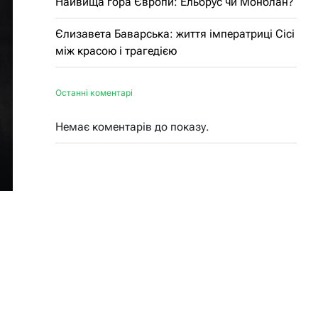
Найвища гора Європи: Ельбрус чи Монблан?
Єлизавета Баварська: життя імператриці Сісі
між красою і трагедією
Останні коментарі
Немає коментарів до показу.