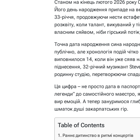
Станом на кінець лютого 2026 року 
Його день народження припаде на ве
33-річчя, продовжуючи нести естафет
розквіту, коли талант, викуваний у ті
власним сяйвом, ніби гірський потік
Точна дата народження сина народн
публічно, але хронологія подій чітк
виповнилося 14, коли він уже сяяв н
піднесення, 32-річний музикант Stev
родинну студію, перетворюючи спадщ
Ця цифра – не просто дата в паспорті
легенди” до самостійного маестро, 
вир емоцій. А тепер зануримося глиб
шматок душі закарпатських гір.
Table of Contents
Раннє дитинство в ритмі концертів