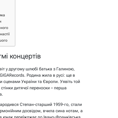
мка
и
еного
настії
шого
мі концертів
віт у другому шлюбі батька з Галиною,
GIGARecords. Родина жила в русі: ще в
 сценами України та Європи. Уявіть той
і стінки дитячої переноски – перша
а.
 народився Степан-старший 1959-го, стали
армонійним досвідом, вчила сина нотам, а
ків юнак переїжджає до Івано-Франківська,