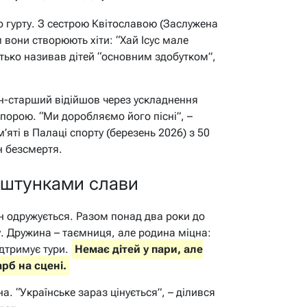
 гурту. З сестрою Квітославою (Заслужена
 вони створюють хіти: “Хай Ісус мале
Батько називав дітей “основним здобутком”,
ан-старший відійшов через ускладнення
опорою. “Ми доробляємо його пісні”, –
м’яті в Палаці спорту (березень 2026) з 50
мн безсмертя.
аштунками слави
н одружується. Разом понад два роки до
у. Дружина – таємниця, але родина міцна:
ідтримує тури.
Немає дітей у пари, але
рб на сцені.
на. “Українське зараз цінується”, – ділився