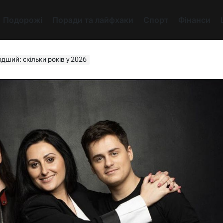
Подорожі
Поради та лайфхаки
Спорт
Фінанси
дший: скільки років у 2026