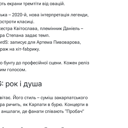
ть екрани тремтіти від овацій.
тька – 2020-й, нова інтерпретація легенди,
остроти класиці.
сестра Квітослава, племінник Даніель –
тара Степана задає темп.
ordS: записує для Артема Пивоварова,
раж на хіт-fabрику.
го бунту до професійної сцени. Кожен реліз
ним голосом.
: рок і душа
вітає. Його стиль – суміш закарпатського
ра ричить, як Карпати в бурю. Концерти в
– аншлаги, де фанати співають “Пробач”