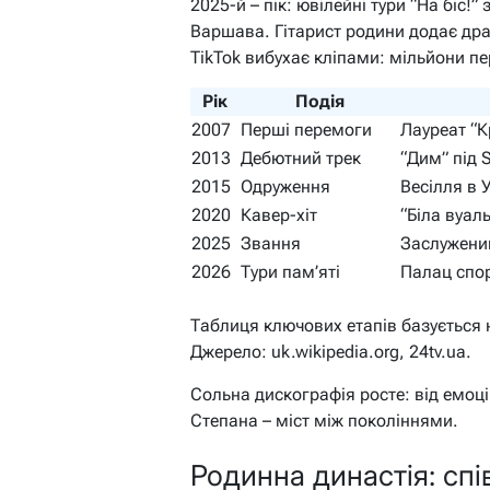
2025-й – пік: ювілейні тури “На біс!
Варшава. Гітарист родини додає дра
TikTok вибухає кліпами: мільйони пе
Рік
Подія
2007
Перші перемоги
Лауреат “К
2013
Дебютний трек
“Дим” під 
2015
Одруження
Весілля в 
2020
Кавер-хіт
“Біла вуаль
2025
Звання
Заслужений
2026
Тури пам’яті
Палац спор
Таблиця ключових етапів базується н
Джерело: uk.wikipedia.org, 24tv.ua.
Сольна дискографія росте: від емоці
Степана – міст між поколіннями.
Родинна династія: спі