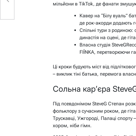
мільйони в TikTok, де фанати змушую
Кавер на “Білу вуаль” ба
де рок-акорди додають г
Спільні тури з родиною: 
династія на сцені, де гі
Власна студія SteveGRec
FIЇNKA, перетворюючи га
Ці кроки будують міст від підлітково
– виклик тіні батька, перемога влас
Сольна кар’єра SteveG
Під псевдонімом SteveG Степан розк
фольклору з сучасним роком, де гіта
Трускавці, Ужгороді, Палаці спорту 
хором, ніби гімн.