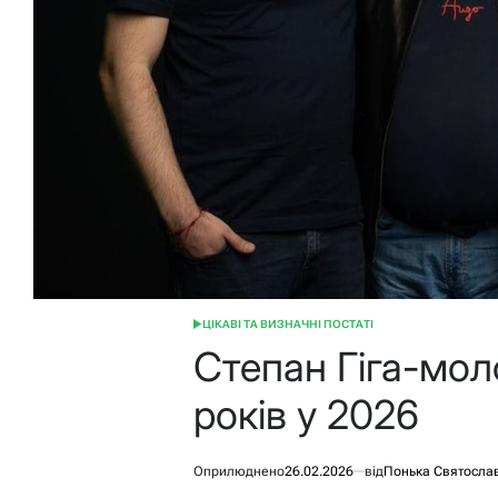
ЦІКАВІ ТА ВИЗНАЧНІ ПОСТАТІ
ОПУБЛІКУВАТИ
У
Степан Гіга-мол
років у 2026
Оприлюднено
26.02.2026
від
Понька Святосла