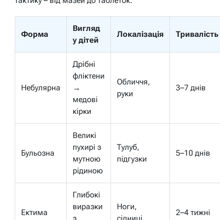
тактику – від мазей до таблеток.
Вигляд
Форма
Локалізація
Тривалість
у дітей
Дрібні
фліктени
Обличчя,
Небулярна
→
3–7 днів
руки
медові
кірки
Великі
пухирі з
Тулуб,
Бульозна
5–10 днів
мутною
підгузки
рідиною
Глибокі
виразки
Ноги,
Ектима
2–4 тижні
з
сідниці