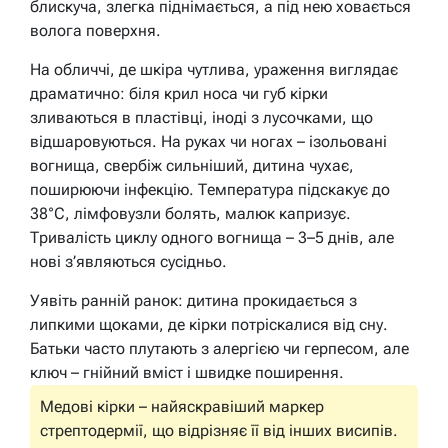
блискуча, злегка піднімається, а під нею ховається
волога поверхня.
На обличчі, де шкіра чутлива, ураження виглядає
драматично: біля крил носа чи губ кірки
зливаються в пластівці, іноді з лусочками, що
відшаровуються. На руках чи ногах – ізольовані
вогнища, свербіж сильніший, дитина чухає,
поширюючи інфекцію. Температура підскакує до
38°C, лімфовузли болять, малюк капризує.
Тривалість циклу одного вогнища – 3–5 днів, але
нові з’являються сусідньо.
Уявіть ранній ранок: дитина прокидається з
липкими щоками, де кірки потріскалися від сну.
Батьки часто плутають з алергією чи герпесом, але
ключ – гнійний вміст і швидке поширення.
Медові кірки – найяскравіший маркер
стрептодермії, що відрізняє її від інших висипів.