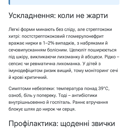
Ускладнення: коли не жарти
Легкі форми минають без сліду, але стрептококи
хитрі: постстрептококовий гломерулонефрит
вражає нирки в 1–2% випадків, з набряками й
сечовипусканням болісним. Целюліт поширюється
під шкіру, викликаючи лихоманку й абсцеси. Рідко –
сепсис чи ревматична лихоманка. У дітей з
імунодефіцитом ризик вищий, тому моніторинг сечі
й крові критичний.
Симптоми небезпеки: температура понад 39°C,
озноб, біль у попереку. Тоді – антибіотики
внутрішньовенно й госпіталь. Раннє втручання
блокує шлях до нирок чи серця.
Профілактика: щоденні звички