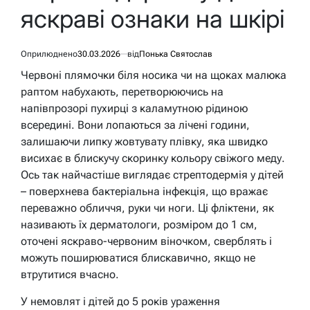
яскраві ознаки на шкірі
Оприлюднено
30.03.2026
від
Понька Святослав
Червоні плямочки біля носика чи на щоках малюка
раптом набухають, перетворюючись на
напівпрозорі пухирці з каламутною рідиною
всередині. Вони лопаються за лічені години,
залишаючи липку жовтувату плівку, яка швидко
висихає в блискучу скоринку кольору свіжого меду.
Ось так найчастіше виглядає стрептодермія у дітей
– поверхнева бактеріальна інфекція, що вражає
переважно обличчя, руки чи ноги. Ці фліктени, як
називають їх дерматологи, розміром до 1 см,
оточені яскраво-червоним віночком, сверблять і
можуть поширюватися блискавично, якщо не
втрутитися вчасно.
У немовлят і дітей до 5 років ураження