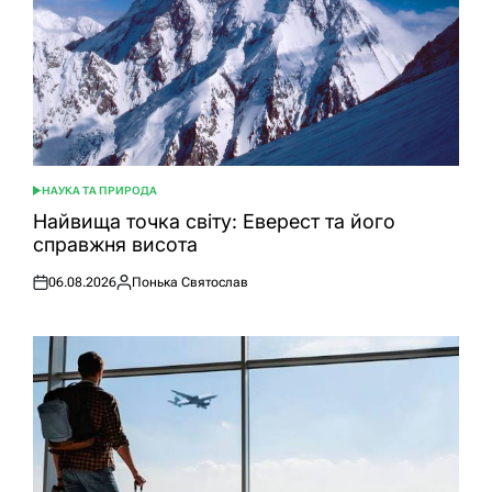
НАУКА ТА ПРИРОДА
ОПУБЛІКУВАТИ
У
Найвища точка світу: Еверест та його
справжня висота
06.08.2026
Понька Святослав
Оприлюднено
Опубліковано