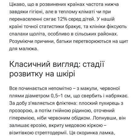
Цікаво, що в розвинених країнах частота нижча
завдяки гігієні, але в теплому кліматі чи при
перенаселенні сягає 12% серед дітей. У нашій
країні точної статистики бракує, та клініки фіксують
спалахи щоліта, особливо в сільських районах.
Розуміючи причини, батьки перетворюються на щит
для малюка.
Класичний вигляд: стадії
розвитку на шкірі
Все починається непомітно – з макули, червоної
плями діаметром 0,5–1 см, що свербить і набрякає.
За добу з’являється фліктена: плоский пухирець з
прозорою, а потім гнійною рідиною, оточений
гіперемією, ніби червоним обідком. Лопнувши, він
залишає ерозію, вкриту медовою кіркою –
візитівкою стрептодермії. Ця скоринка ламка,