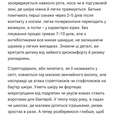
зосереджується навколо рота, носа чи в підгузковій
зоні, де шкіра ніжна й легко травмується. Батьки
помічають перші ознаки через 2–5 днів після
контакту з носієм: легке почервоніння переходить у
везикули, а потім – у характерні кірки. Без
лікування процес триває 7–10 днів, але з
антибіотиками все минає швидше, не залишаючи
шрамів у легких випадках. Знаючи ці деталі, ви
врятуєте дитину від зайвого дискомфорту й ризику
ускладнень.
Стрептодермія, або імпетиго, як її називають у
світі, ховається під маскою звичайного висипу, але
насправді це атака стрептококів чи стафілококів на
бар’єр шкіри. Уявіть шкіру як фортецю:
мікротріщини від подряпин чи укусів комах стають
воротами для бактерій. У теплу пору року, в садах
чи школах, де малюки діляться іграшками, ризик
зростає в рази. А тепер розберемося глибше, щоб