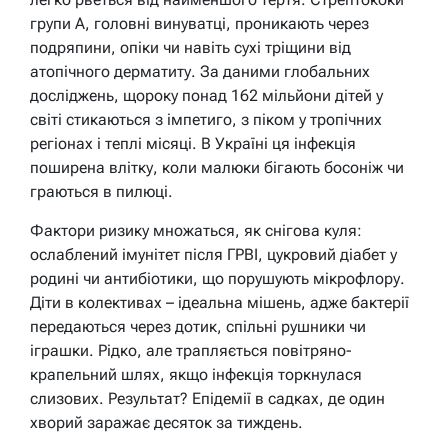
групи А, головні винуватці, проникають через
подряпини, опіки чи навіть сухі тріщини від
атопічного дерматиту. За даними глобальних
досліджень, щороку понад 162 мільйони дітей у
світі стикаються з імпетиго, з піком у тропічних
регіонах і теплі місяці. В Україні ця інфекція
поширена влітку, коли малюки бігають босоніж чи
граються в пилюці.
Фактори ризику множаться, як снігова куля:
ослаблений імунітет після ГРВІ, цукровий діабет у
родині чи антибіотики, що порушують мікрофлору.
Діти в колективах – ідеальна мішень, адже бактерії
передаються через дотик, спільні рушники чи
іграшки. Рідко, але трапляється повітряно-
крапельний шлях, якщо інфекція торкнулася
слизових. Результат? Епідемії в садках, де один
хворий заражає десяток за тиждень.