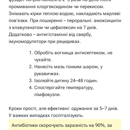
промивання хлоргексидином чи перекисом.
Знімають кірки теплою водою, накладають марлеві
пов’язки. При поширенні – пероральні: амоксицилін
з клавуланатом чи цефалексин на 7 днів.
Додатково – антигістамінні від свербу,
імуномодулятори при рецидивах.
Обробіть вогнища антисептиком, не
чухайте.
Нанесіть мазь тонким шаром, у
рукавичках.
Ізолюйте дитину 24–48 годин.
Спостерігайте температуру,
лімфовузли.
Кроки прості, але ефективні: одужання за 5–7 днів.
У важких випадках госпіталізують.
Антибіотики скорочують заразність на 90%, за