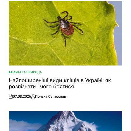
НАУКА ТА ПРИРОДА
ОПУБЛІКУВАТИ
У
Найпоширеніші види кліщів в Україні: як
розпізнати і чого боятися
07.08.2026
Понька Святослав
Оприлюднено
Опубліковано