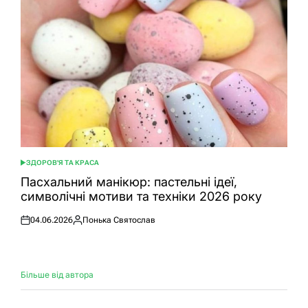
ЗДОРОВ'Я ТА КРАСА
ОПУБЛІКУВАТИ
У
Пасхальний манікюр: пастельні ідеї,
символічні мотиви та техніки 2026 року
04.06.2026
Понька Святослав
Оприлюднено
Опубліковано
Більше від автора