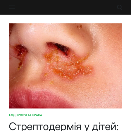
Перейти
до
вмісту
ЗДОРОВ'Я ТА КРАСА
ОПУБЛІКУВАТИ
У
Стрептодермія у дітей: