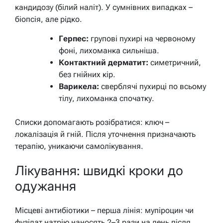
кандидозу (білий наліт). У сумнівних випадках –
біопсія, але рідко.
Герпес:
групові пухирі на червоному
фоні, лихоманка сильніша.
Контактний дерматит:
симетричний,
без гнійних кір.
Варикела:
сверблячі пухирці по всьому
тілу, лихоманка спочатку.
Списки допомагають розібратися: ключ –
локалізація й гній. Після уточнення призначають
терапію, уникаючи самолікування.
Лікування: швидкі кроки до
одужання
Місцеві антибіотики – перша лінія: мупіроцин чи
фузідат натрію наносять 2–3 рази на день після