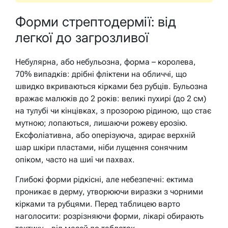
Форми стрептодермії: від
легкої до загрозливої
Небулярна, або небульозна, форма – королева,
70% випадків: дрібні фліктени на обличчі, що
швидко вкриваються кірками без рубців. Бульозна
вражає малюків до 2 років: великі пухирі (до 2 см)
на тулубі чи кінцівках, з прозорою рідиною, що стає
мутною; лопаються, лишаючи рожеву ерозію.
Ексфоліативна, або оперізуюча, здирає верхній
шар шкіри пластами, ніби лущення сонячним
опіком, часто на шиї чи пахвах.
Глибокі форми рідкісні, але небезпечні: ектима
проникає в дерму, утворюючи виразки з чорними
кірками та рубцями. Перед таблицею варто
наголосити: розрізняючи форми, лікарі обирають