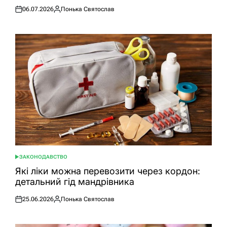
06.07.2026
Понька Святослав
Оприлюднено
Опубліковано
ЗАКОНОДАВСТВО
ОПУБЛІКУВАТИ
У
Які ліки можна перевозити через кордон:
детальний гід мандрівника
25.06.2026
Понька Святослав
Оприлюднено
Опубліковано