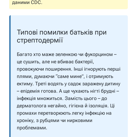
даними CDC.
Типові помилки батьків при
стрептодермії
Багато хто маже зеленкою чи фукорцином –
це сушить, але не вбиває бактерії,
провокуючи поширення. Інші ігнорують перші
плями, думаючи “саме мине”, і отримують
ектиму. Треті водять у садок заражену дитину
– епідемія готова. А ще чухають нігті брудні –
інфекція множиться. Замість цього – до
дерматолога негайно, гігієна й ізоляція. Ці
промахи перетворюють легку інфекцію на
хроніку, з рубцями чи нирковими
проблемами.