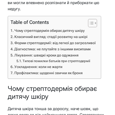
ви могли впевнено розпізнати й приборкати цю
недугу.
Table of Contents
Чому стрептодермія обирає дитячу шкіру
Класичний вигляд: стадії розвитку на шкірі
Форми стрептодермії: від легкої до загрозливої
Діагностика: не плутайте з іншими висипами
Лікування: швидкі кроки до одужання
Типові помилки батьків при стрептодермії
Ускладнення: коли не жарти
Профілактика: щоденні звички як броня
Чому стрептодермія обирає
дитячу шкіру
Дитяча шкіра тонша за дорослу, наче шовк, що
легко рветься від найменшого тертя. Стрептококи