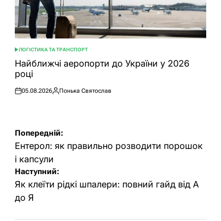
ЛОГІСТИКА ТА ТРАНСПОРТ
ОПУБЛІКУВАТИ
У
Найближчі аеропорти до України у 2026
році
05.08.2026
Понька Святослав
Оприлюднено
Опубліковано
Навігація
Попередній:
записів
Ентерол: як правильно розводити порошок
і капсули
Наступний:
Як клеїти рідкі шпалери: повний гайд від А
до Я