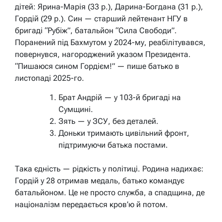
дітей: Ярина-Марія (33 р.), Дарина-Богдана (31 р.),
Гордій (29 р.). Син — старший лейтенант НГУ в
бригаді “Рубіж”, батальйон “Сила Свободи”.
Поранений під Бахмутом у 2024-му, реабілітувався,
повернувся, нагороджений указом Президента.
“Пишаюся сином Гордієм!”
— пише батько в
листопаді 2025-го.
Брат Андрій — у 103-й бригаді на
Сумщині.
Зять — у ЗСУ, без деталей.
Доньки тримають цивільний фронт,
підтримуючи батька постами.
Така єдність — рідкість у політиці. Родина надихає:
Гордій у 28 отримав медаль, батько командує
батальйоном. Це не просто служба, а спадщина, де
націоналізм передається кров’ю й потом.