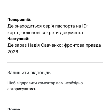
Оприлюднено
Опубліковано
Навігація
Попередній:
записів
Де знаходиться серія паспорта на ID-
картці: ключові секрети документа
Наступний:
Де зараз Надія Савченко: фронтова правда
2026
Залишити відповідь
Щоб відправити коментар вам необхідно
авторизуватись
.
Пошук