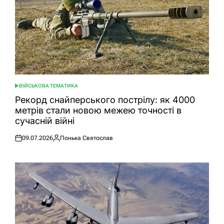
ВІЙСЬКОВА ТЕМАТИКА
ОПУБЛІКУВАТИ
У
Рекорд снайперського пострілу: як 4000
метрів стали новою межею точності в
сучасній війні
09.07.2026
Понька Святослав
Оприлюднено
Опубліковано