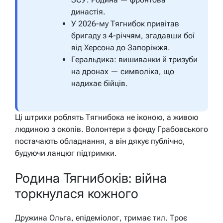
династія.
У 2026-му Тягнибок привітав
бригаду з 4-річчям, згадавши бої
від Херсона до Запоріжжя.
Геральдика: вишиванки й тризуби
на дронах — символіка, що
надихає бійців.
Ці штрихи роблять Тягнибока не іконою, а живою
людиною з окопів. Волонтери з фонду Грабовського
постачають обладнання, а він дякує публічно,
будуючи ланцюг підтримки.
Родина Тягнибоків: війна
торкнулася кожного
Дружина Ольга, епідеміолог, тримає тил. Троє