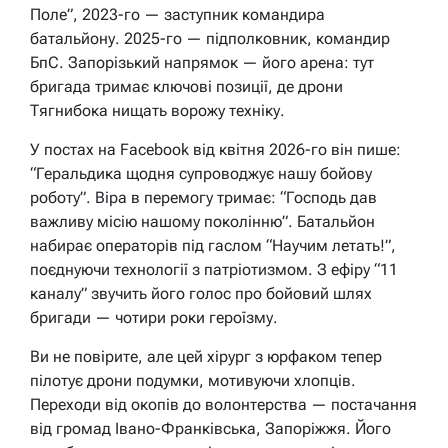
Поле”, 2023-го — заступник командира
батальйону. 2025-го — підполковник, командир
БпС. Запорізький напрямок — його арена: тут
бригада тримає ключові позиції, де дрони
Тягнибока нищать ворожу техніку.
У постах на Facebook від квітня 2026-го він пише:
“Геральдика щодня супроводжує нашу бойову
роботу”. Віра в перемогу тримає: “Господь дав
важливу місію нашому поколінню”. Батальйон
набирає операторів під гаслом “Научим летать!”,
поєднуючи технології з патріотизмом. З ефіру “11
каналу” звучить його голос про бойовий шлях
бригади — чотири роки героїзму.
Ви не повірите, але цей хірург з юрфаком тепер
пілотує дрони подумки, мотивуючи хлопців.
Переходи від окопів до волонтерства — постачання
від громад Івано-Франківська, Запоріжжя. Його