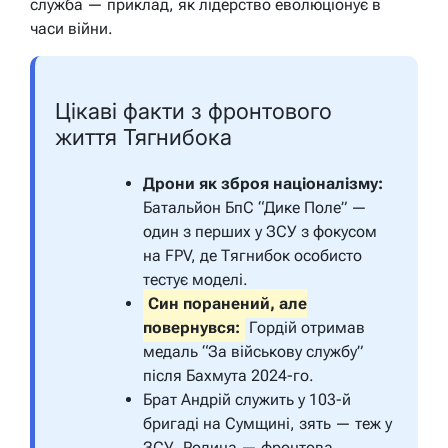
служба — приклад, як лідерство еволюціонує в
часи війни.
Цікаві факти з фронтового
життя Тягнибока
Дрони як зброя націоналізму:
Батальйон БпС “Дике Поле” —
один з перших у ЗСУ з фокусом
на FPV, де Тягнибок особисто
тестує моделі.
Син поранений, але
повернувся:
Гордій отримав
медаль “За військову службу”
після Бахмута 2024-го.
Брат Андрій служить у 103-й
бригаді на Сумщині, зять — теж у
ЗСУ. Родина — фронтова