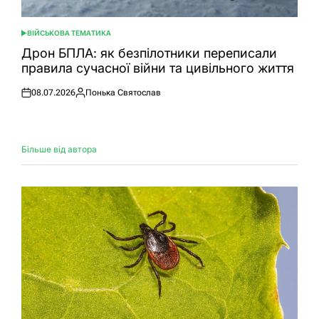
ВІЙСЬКОВА ТЕМАТИКА
ОПУБЛІКУВАТИ
У
Дрон БПЛА: як безпілотники переписали
правила сучасної війни та цивільного життя
08.07.2026
Понька Святослав
Оприлюднено
Опубліковано
Більше від автора