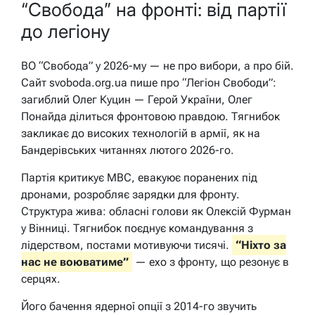
“Свобода” на фронті: від партії
до легіону
ВО “Свобода” у 2026-му — не про вибори, а про бій.
Сайт svoboda.org.ua пише про “Легіон Свободи”:
загиблий Олег Куцин — Герой України, Олег
Понайда ділиться фронтовою правдою. Тягнибок
закликає до високих технологій в армії, як на
Бандерівських читаннях лютого 2026-го.
Партія критикує МВС, евакуює поранених під
дронами, розробляє зарядки для фронту.
Структура жива: обласні голови як Олексій Фурман
у Вінниці. Тягнибок поєднує командування з
лідерством, постами мотивуючи тисячі.
“Ніхто за
нас не воюватиме”
— ехо з фронту, що резонує в
серцях.
Його бачення ядерної опції з 2014-го звучить