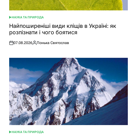
НАУКА ТА ПРИРОДА
ОПУБЛІКУВАТИ
У
Найпоширеніші види кліщів в Україні: як
розпізнати і чого боятися
07.08.2026
Понька Святослав
Оприлюднено
Опубліковано
НАУКА ТА ПРИРОДА
ОПУБЛІКУВАТИ