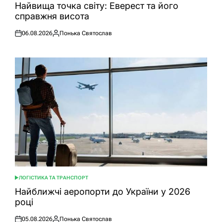
У
Найвища точка світу: Еверест та його
справжня висота
06.08.2026
Понька Святослав
Оприлюднено
Опубліковано
ЛОГІСТИКА ТА ТРАНСПОРТ
ОПУБЛІКУВАТИ
У
Найближчі аеропорти до України у 2026
році
05.08.2026
Понька Святослав