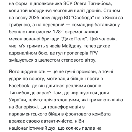
на формі підполковника ЗСУ Олега Тягнибока,
коли той координує черговий виліт дронів. Станом
на весну 2026 року лідер ВО “Свобода” не в Києві за
трибуною, а на передовій — командир батальйону
безпілотних систем 128-ї окремої важкої
механізованої бригади “Дике Поле”. Цей чоловік,
чиє ім’я гримить з часів Майдану, тепер дихає
адреналіном бою, де гул пропелерів FPV
змішується з шелестом степового вітру.
Його щоденність — це не гучні промови, а точні
удари по ворогу, мотивація бійців і пости в
Facebook, де він ділиться реаліями окопів.
Тягнибок де зараз? Там, де вирішується доля
України, пліч-о-пліч з хлопцями, які тримають лінію
на Запоріжжі. Ця трансформація з
парламентського бійця в фронтового комбата
вражає своєю автентичністю, ніби
націоналістичний дух, що колись палав на