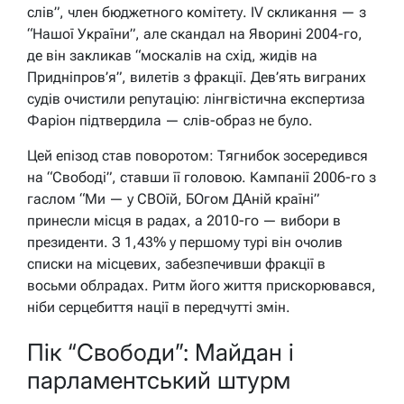
слів”, член бюджетного комітету. IV скликання — з
“Нашої України”, але скандал на Яворині 2004-го,
де він закликав “москалів на схід, жидів на
Придніпров’я”, вилетів з фракції. Дев’ять виграних
судів очистили репутацію: лінгвістична експертиза
Фаріон підтвердила — слів-образ не було.
Цей епізод став поворотом: Тягнибок зосередився
на “Свободі”, ставши її головою. Кампанії 2006-го з
гаслом “Ми — у СВОїй, БОгом ДАній країні”
принесли місця в радах, а 2010-го — вибори в
президенти. З 1,43% у першому турі він очолив
списки на місцевих, забезпечивши фракції в
восьми облрадах. Ритм його життя прискорювався,
ніби серцебиття нації в передчутті змін.
Пік “Свободи”: Майдан і
парламентський штурм