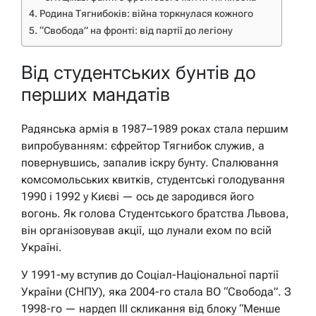
Родина Тягнибоків: війна торкнулася кожного
“Свобода” на фронті: від партії до легіону
Від студентських бунтів до
перших мандатів
Радянська армія в 1987–1989 роках стала першим
випробуванням: єфрейтор Тягнибок служив, а
повернувшись, запалив іскру бунту. Спалювання
комсомольських квитків, студентські голодування
1990 і 1992 у Києві — ось де зародився його
вогонь. Як голова Студентського братства Львова,
він організовував акції, що лунали ехом по всій
Україні.
У 1991-му вступив до Соціал-Національної партії
України (СНПУ), яка 2004-го стала ВО “Свобода”. З
1998-го — нардеп III скликання від блоку “Менше