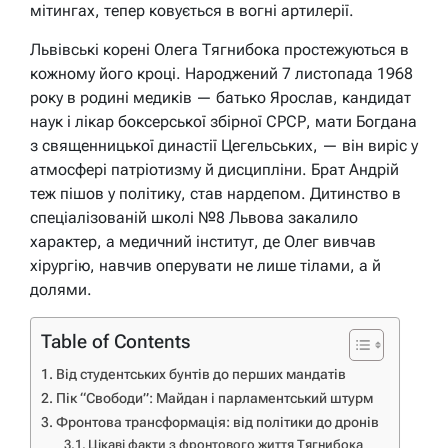
мітингах, тепер ковується в вогні артилерії.
Львівські корені Олега Тягнибока простежуються в
кожному його кроці. Народжений 7 листопада 1968
року в родині медиків — батько Ярослав, кандидат
наук і лікар боксерської збірної СРСР, мати Богдана
з священницької династії Цегельських, — він виріс у
атмосфері патріотизму й дисципліни. Брат Андрій
теж пішов у політику, став нардепом. Дитинство в
спеціалізованій школі №8 Львова закалило
характер, а медичний інститут, де Олег вивчав
хірургію, навчив оперувати не лише тілами, а й
долями.
Table of Contents
Від студентських бунтів до перших мандатів
Пік “Свободи”: Майдан і парламентський штурм
Фронтова трансформація: від політики до дронів
Цікаві факти з фронтового життя Тягнибока