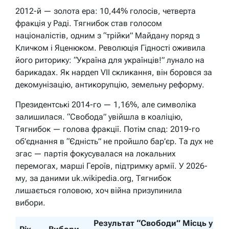
2012-й — золота ера: 10,44% голосів, четверта
фракція у Раді. Тягнибок став голосом
націоналістів, одним з “трійки” Майдану поряд з
Кличком і Яценюком. Революція Гідності оживила
його риторику: “Україна для українців!” лунало на
барикадах. Як нардеп VII скликання, він боровся за
декомунізацію, антикорупцію, земельну реформу.
Президентські 2014-го — 1,16%, але символіка
залишилася. “Свобода” увійшла в коаліцію,
Тягнибок — голова фракції. Потім спад: 2019-го
об’єднання в “Єдність” не пройшло бар’єр. Та дух не
згас — партія фокусувалася на локальних
перемогах, марші Героїв, підтримку армії. У 2026-
му, за даними uk.wikipedia.org, Тягнибок
лишається головою, хоч війна призупинила
вибори.
Результат “Свободи”
Місць у