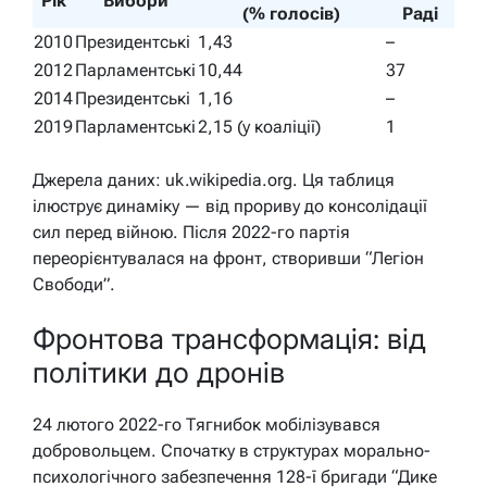
Рік
Вибори
(% голосів)
Раді
2010
Президентські
1,43
–
2012
Парламентські
10,44
37
2014
Президентські
1,16
–
2019
Парламентські
2,15 (у коаліції)
1
Джерела даних: uk.wikipedia.org. Ця таблиця
ілюструє динаміку — від прориву до консолідації
сил перед війною. Після 2022-го партія
переорієнтувалася на фронт, створивши “Легіон
Свободи”.
Фронтова трансформація: від
політики до дронів
24 лютого 2022-го Тягнибок мобілізувався
добровольцем. Спочатку в структурах морально-
психологічного забезпечення 128-ї бригади “Дике