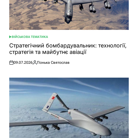
ВІЙСЬКОВА ТЕМАТИКА
ОПУБЛІКУВАТИ
У
Стратегічний бомбардувальник: технології,
стратегія та майбутнє авіації
09.07.2026
Понька Святослав
Оприлюднено
Опубліковано