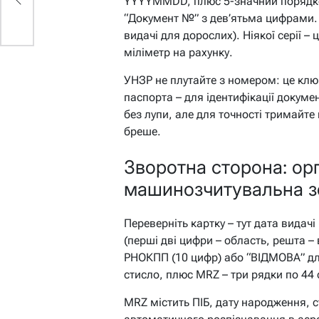
YYYYMMDD, плюс 5-значний порядко
“Документ №” з дев’ятьма цифрами. П
видачі для дорослих). Ніякої серії – 
міліметр на рахунку.
УНЗР не плутайте з номером: це кл
паспорта – для ідентифікації докуме
без лупи, але для точності тримайте
бреше.
Зворотна сторона: ор
машинозчитувальна з
Переверніть картку – тут дата видач
(перші дві цифри – область, решта –
РНОКПП (10 цифр) або “ВІДМОВА” дл
стисло, плюс MRZ – три рядки по 44
MRZ містить ПІБ, дату народження, ст