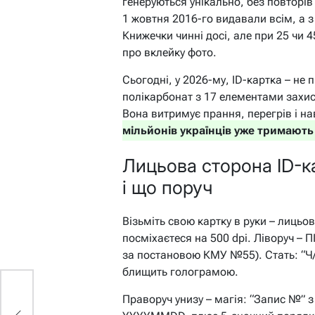
генеруються унікально, без повторів 
1 жовтня 2016-го видавали всім, а 
Книжечки чинні досі, але при 25 чи 4
про вклейку фото.
Сьогодні, у 2026-му, ID-картка – не
полікарбонат з 17 елементами захис
Вона витримує прання, перегрів і на
мільйонів українців уже тримають
Лицьова сторона ID-к
і що поруч
Візьміть свою картку в руки – лицьо
посміхаєтеся на 500 dpi. Ліворуч – 
за постановою КМУ №55). Стать: “Ч
блищить голограмою.
Праворуч унизу – магія: “Запис №” 