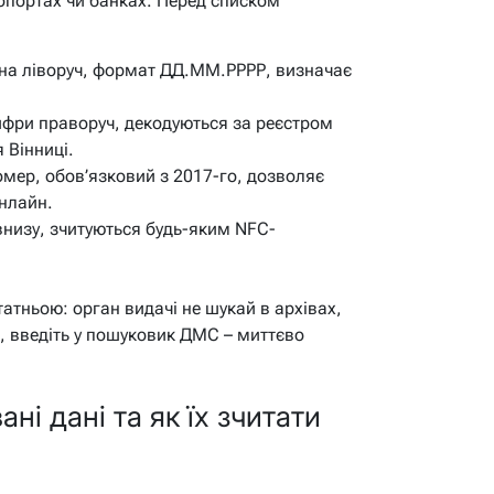
опортах чи банках. Перед списком
а ліворуч, формат ДД.ММ.РРРР, визначає
фри праворуч, декодуються за реєстром
 Вінниці.
мер, обов’язковий з 2017-го, дозволяє
нлайн.
внизу, зчитуються будь-яким NFC-
татньою: орган видачі не шукай в архівах,
й, введіть у пошуковик ДМС – миттєво
ані дані та як їх зчитати