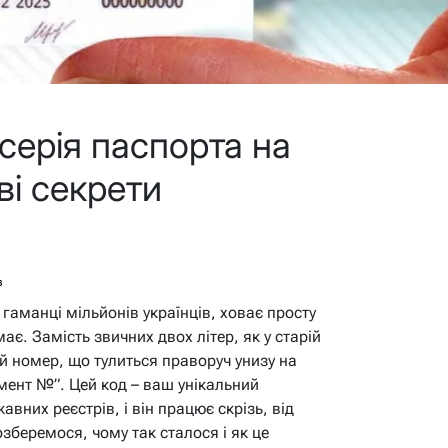
серія паспорта на
ві секрети
в
гаманці мільйонів українців, ховає просту
має. Замість звичних двох літер, як у старій
й номер, що тулиться праворуч унизу на
умент №”. Цей код – ваш унікальний
авних реєстрів, і він працює скрізь, від
озберемося, чому так сталося і як це