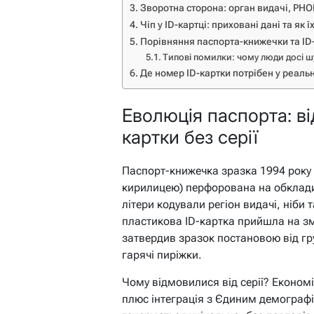
Зворотна сторона: орган видачі, РН
Чіп у ID-картці: приховані дані та як 
Порівняння паспорта-книжечки та ID-
Типові помилки: чому люди досі ш
Де номер ID-картки потрібен у реально
Еволюція паспорта: в
картки без серії
Паспорт-книжечка зразка 1994 року – 
кирилицею) перфорована на обкладин
літери кодували регіон видачі, ніби 
пластикова ID-картка прийшла на змі
затвердив зразок постановою від гру
гарячі пиріжки.
Чому відмовилися від серії? Економі
плюс інтеграція з Єдиним демограф