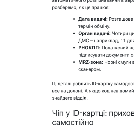
автоматичного розпізнавання в аер
розберемо, як це працює:
Дата видачі:
Розташован
термін обміну.
Орган видачі:
Чотири ци
ДМС – наприклад, 11 для
РНОКПП:
Податковий но
підписувати документи о
MRZ-зона:
Чорні смуги 
сканером.
Ці деталі роблять ID-картку самодос
все на долоні. А якщо код невідоми
знайдете відділ.
Чіп у ID-картці: прихов
самостійно