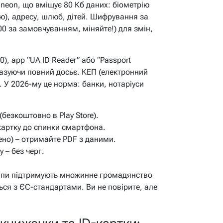
fineon, що вміщує 80 Кб даних: біометрію
ою), адресу, шлюб, дітей. Шифрування за
00 за замовчуванням, міняйте!) для змін,
0), app “UA ID Reader” або “Passport
показуючи повний досьє. КЕП (електронний
. У 2026-му це норма: банки, нотаріуси
безкоштовно в Play Store).
 картку до спинки смартфона.
ено) – отримайте PDF з даними.
у – без черг.
чіпи підтримують множинне громадянство
ються з ЄС-стандартами. Ви не повірите, але