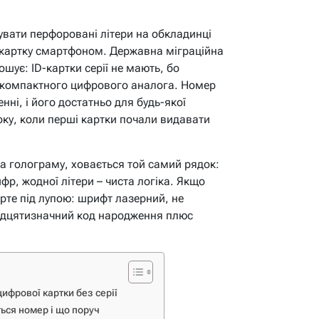
увати перфоровані літери на обкладинці
е картку смартфоном. Державна міграційна
шує: ID-картки серії не мають, бо
 компактного цифрового аналога. Номер
ні, і його достатньо для будь-якої
року, коли перші картки почали видавати
на голограму, ховається той самий рядок:
р, жодної літери – чиста логіка. Якщо
рте під лупою: шрифт лазерний, не
надцятизначний код народження плюс
ифрової картки без серії
ться номер і що поруч