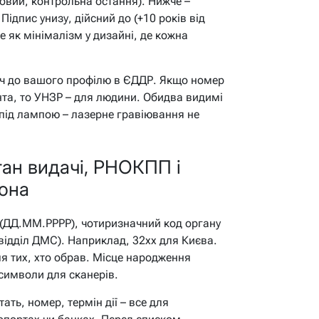
вий, контрольна остання). Нижче –
ідпис унизу, дійсний до (+10 років від
це як мінімалізм у дизайні, де кожна
юч до вашого профілю в ЄДДР. Якщо номер
нта, то УНЗР – для людини. Обидва видимі
 під лампою – лазерне гравіювання не
ган видачі, РНОКПП і
она
і (ДД.ММ.РРРР), чотиризначний код органу
 відділ ДМС). Наприклад, 32xx для Києва.
я тих, хто обрав. Місце народження
 символи для сканерів.
ать, номер, термін дії – все для