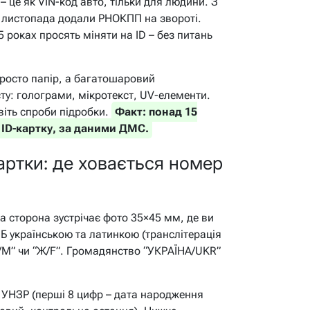
– це як VIN-код авто, тільки для людини. З
з листопада додали РНОКПП на звороті.
5 роках просять міняти на ID – без питань
 просто папір, а багатошаровий
ту: голограми, мікротекст, UV-елементи.
віть спроби підробки.
Факт: понад 15
 ID-картку, за даними ДМС.
артки: де ховається номер
ва сторона зустрічає фото 35×45 мм, де ви
ПІБ українською та латинкою (транслітерація
/М” чи “Ж/F”. Громадянство “УКРАЇНА/UKR”
з УНЗР (перші 8 цифр – дата народження