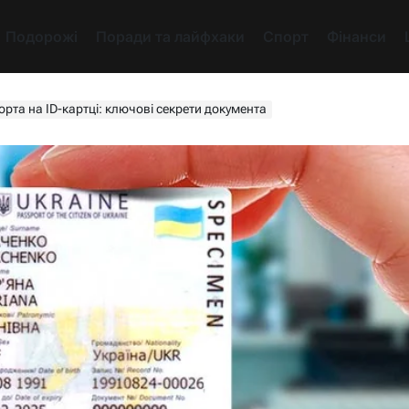
Подорожі
Поради та лайфхаки
Спорт
Фінанси
орта на ID-картці: ключові секрети документа