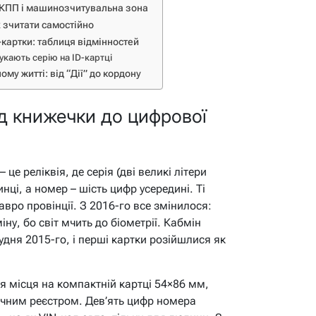
ОКПП і машинозчитувальна зона
їх зчитати самостійно
картки: таблиця відмінностей
укають серію на ID-картці
му житті: від “Дії” до кордону
ід книжечки до цифрової
це реліквія, де серія (дві великі літери
ці, а номер – шість цифр усередині. Ті
тавро провінції. З 2016-го все змінилося:
ну, бо світ мчить до біометрії. Кабмін
дня 2015-го, і перші картки розійшлися як
я місця на компактній картці 54×86 мм,
ічним реєстром. Дев’ять цифр номера