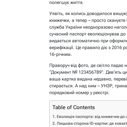
полегшує життя.
Уявіть, як колись доводилося вишук
книжечки, а тепер – просто скануєт
служба України неодноразово наголо
сучасний паспорт еволюціонував до
видається автоматично при оформлен
верифікації. Це правило діє з 2016 
16-річним.
Праворуч від фото, де світло падає 
“Документ № 123456789”. Дев’ять циф
ваша картка видана недавно, переві
стирається. А над ним – УНЗР, три
порядковий номер у реєстрі.
Table of Contents
Еволюція паспорта: від книжечки до ц
Лицьова сторона ID-картки: де ховає