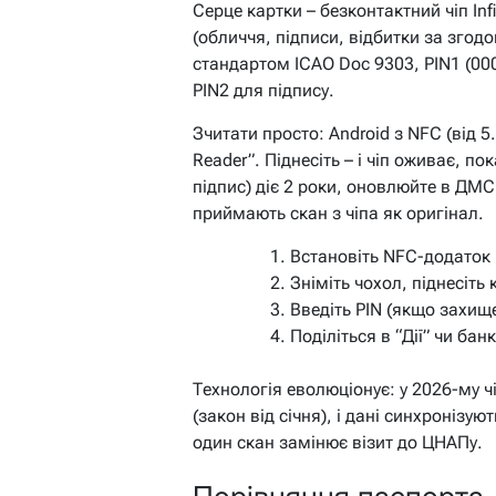
Серце картки – безконтактний чіп In
(обличчя, підписи, відбитки за згод
стандартом ICAO Doc 9303, PIN1 (00
PIN2 для підпису.
Зчитати просто: Android з NFC (від 5.
Reader”. Піднесіть – і чіп оживає, 
підпис) діє 2 роки, оновлюйте в ДМС
приймають скан з чіпа як оригінал.
Встановіть NFC-додаток (
Зніміть чохол, піднесіть
Введіть PIN (якщо захищ
Поділіться в “Дії” чи банк
Технологія еволюціонує: у 2026-му 
(закон від січня), і дані синхронізу
один скан замінює візит до ЦНАПу.