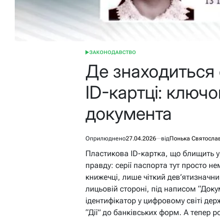
ЗАКОНОДАВСТВО
ОПУБЛІКУВАТИ
У
Де знаходиться 
ID-картці: ключо
документа
Оприлюднено
27.04.2026
від
Понька Святосла
Пластикова ID-картка, що блищить у 
правду: серії паспорта тут просто не
книжечці, лише чіткий дев’ятизначни
лицьовій стороні, під написом “Док
ідентифікатор у цифровому світі держ
“Дії” до банківських форм. А тепер р