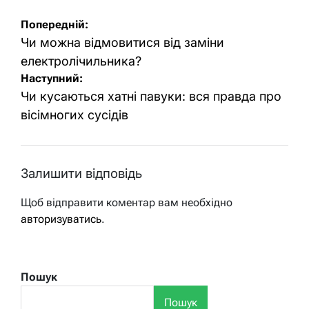
Навігація
Попередній:
записів
Чи можна відмовитися від заміни
електролічильника?
Наступний:
Чи кусаються хатні павуки: вся правда про
вісімногих сусідів
Залишити відповідь
Щоб відправити коментар вам необхідно
авторизуватись
.
Пошук
Пошук