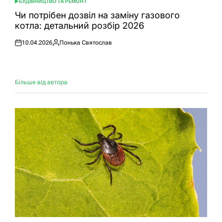
БУДІВНИЦТВО ТА РЕМОНТ
ОПУБЛІКУВАТИ
У
Чи потрібен дозвіл на заміну газового
котла: детальний розбір 2026
10.04.2026
Понька Святослав
Оприлюднено
Опубліковано
Більше від автора