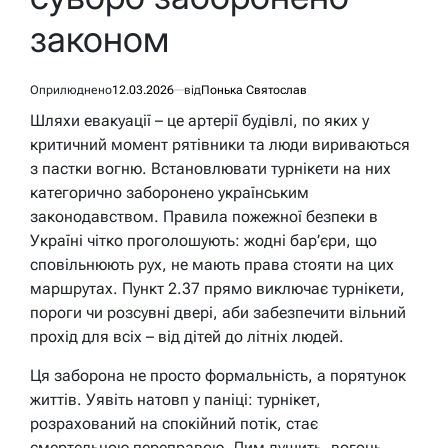
законом
Оприлюднено
12.03.2026
від
Понька Святослав
Шляхи евакуації – це артерії будівлі, по яких у
критичний момент рятівники та люди вириваються
з пастки вогню. Встановлювати турнікети на них
категорично заборонено українським
законодавством. Правила пожежної безпеки в
Україні чітко проголошують: жодні бар’єри, що
сповільнюють рух, не мають права стояти на цих
маршрутах. Пункт 2.37 прямо виключає турнікети,
пороги чи розсувні двері, аби забезпечити вільний
прохід для всіх – від дітей до літніх людей.
Ця заборона не просто формальність, а порятунок
життів. Уявіть натовп у паніці: турнікет,
розрахований на спокійний потік, стає
смертельною переправою. Дим душить, вогонь