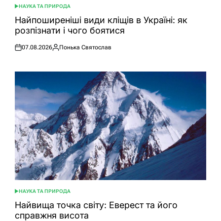
НАУКА ТА ПРИРОДА
ОПУБЛІКУВАТИ
У
Найпоширеніші види кліщів в Україні: як
розпізнати і чого боятися
07.08.2026
Понька Святослав
Оприлюднено
Опубліковано
НАУКА ТА ПРИРОДА
ОПУБЛІКУВАТИ
У
Найвища точка світу: Еверест та його
справжня висота