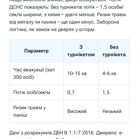
ДСНС показують: без турнікетів потік – 1,5 особи/
сек/м ширини, з ними – удвічі менше. Ризик травм
від металу чи паніки – ще один мінус. Заборона
логічна, як замок на дверях у шторм.
З
Без
Параметр
турнікетом
турнікета
Час евакуації (зал
10-15 хв
4-6 хв
300 осіб)
Потік осіб/сек/м
0,7
1,5
Ризик травм у
Високий
Низький
паніці
Дані з розрахунків ДБН В.1.1-7:2016. Джерело: e-