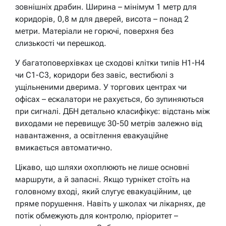
зовнішніх драбин. Ширина – мінімум 1 метр для
коридорів, 0,8 м для дверей, висота – понад 2
метри. Матеріали не горючі, поверхня без
слизькості чи перешкод.
У багатоповерхівках це сходові клітки типів Н1-Н4
чи С1-С3, коридори без завіс, вестибюлі з
ущільненими дверима. У торгових центрах чи
офісах – ескалатори не рахується, бо зупиняються
при сигналі. ДБН детально класифікує: відстань між
виходами не перевищує 30-50 метрів залежно від
навантаження, а освітлення евакуаційне
вмикається автоматично.
Цікаво, що шляхи охоплюють не лише основні
маршрути, а й запасні. Якщо турнікет стоїть на
головному вході, який слугує евакуаційним, це
пряме порушення. Навіть у школах чи лікарнях, де
потік обмежують для контролю, пріоритет –