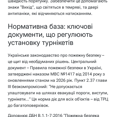
швидкість порятунку. Забезпечити це допомагають
знаки “Вихід”, що світяться в темряві, та двері
антипаніки, які відчиняються натисканням.
Нормативна база: ключові
документи, що регулюють
установку турнікетів
Українське законодавство про пожежну безпеку –
це щит від необдуманих рішень. Центральний
документ – Правила пожежної безпеки в Україні,
затверджені наказом МВС №1417 від 2014 року з
оновленнями станом на 2026 рік. Пункт 2.37 глави
III безкомпромісний: “Не допускається
улаштовувати на шляхах евакуації пороги, виступи,
турнікети…” Ця норма діє для всіх об’єктів – від ТРЦ
до багатоповерхівок.
Доповнює ДБН В.1.1-7:2016 “Пожежна безпека