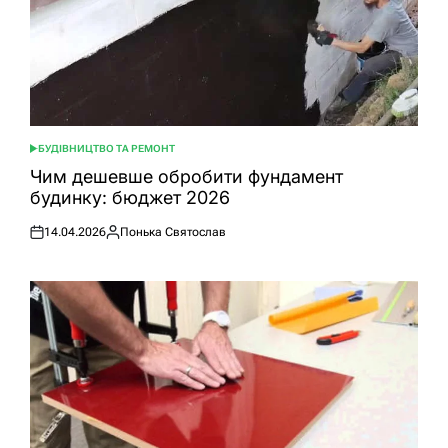
БУДІВНИЦТВО ТА РЕМОНТ
ОПУБЛІКУВАТИ
У
Чим дешевше обробити фундамент
будинку: бюджет 2026
14.04.2026
Понька Святослав
Оприлюднено
Опубліковано