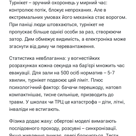
Турнікет – зручний охоронець у мирний час:
контролює потік, блокує непроханих. Але в
екстремальних умовах його механіка стає ворогом.
При паніці люди штовхаються, турнікет не
пропускає більше однієї особи за раз, створюючи
затор. Дим обмежує видимість, а електроніка може
згаснути від диму чи перевантаження.
Статистика невблаганна: у вогнестійких
розрахунках кожна секунда на бар’єрі множить час
евакуації. Для зали на 500 осіб норматив – 5-7
хвилин, турнікет подвоює цей ліміт. Плюс
психологічний фактор: бачачи перешкоду, натовп
компактнішає, тисне сильніше, призводить до
травм. У школах чи ТРЦ це катастрофа – діти, літні,
інваліди не встигають.
Фізика додає жаху: обертові моделі вимагають
послідовного проходу, розсувні – синхронізації.
Якщо живлення зникає, двері блокуються. Тести