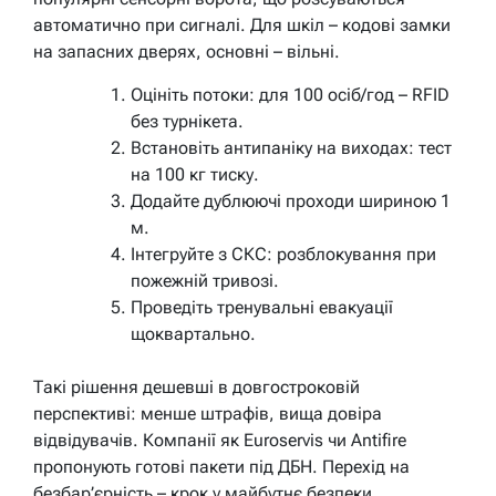
автоматично при сигналі. Для шкіл – кодові замки
на запасних дверях, основні – вільні.
Оцініть потоки: для 100 осіб/год – RFID
без турнікета.
Встановіть антипаніку на виходах: тест
на 100 кг тиску.
Додайте дублюючі проходи шириною 1
м.
Інтегруйте з СКС: розблокування при
пожежній тривозі.
Проведіть тренувальні евакуації
щоквартально.
Такі рішення дешевші в довгостроковій
перспективі: менше штрафів, вища довіра
відвідувачів. Компанії як Euroservis чи Antifire
пропонують готові пакети під ДБН. Перехід на
безбар’єрність – крок у майбутнє безпеки.