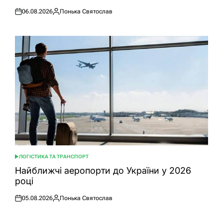
06.08.2026
Понька Святослав
Оприлюднено
Опубліковано
ЛОГІСТИКА ТА ТРАНСПОРТ
ОПУБЛІКУВАТИ
У
Найближчі аеропорти до України у 2026
році
05.08.2026
Понька Святослав
Оприлюднено
Опубліковано