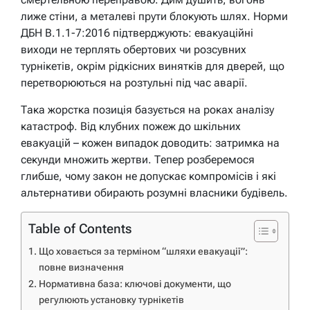
лиже стіни, а металеві прути блокують шлях. Норми
ДБН В.1.1-7:2016 підтверджують: евакуаційні
виходи не терплять обертових чи розсувних
турнікетів, окрім рідкісних винятків для дверей, що
перетворюються на розтульні під час аварії.
Така жорстка позиція базується на роках аналізу
катастроф. Від клубних пожеж до шкільних
евакуацій – кожен випадок доводить: затримка на
секунди множить жертви. Тепер розберемося
глибше, чому закон не допускає компромісів і які
альтернативи обирають розумні власники будівель.
Table of Contents
Що ховається за терміном “шляхи евакуації”:
повне визначення
Нормативна база: ключові документи, що
регулюють установку турнікетів