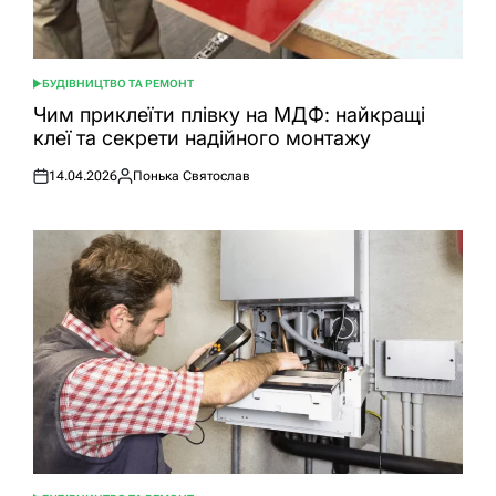
БУДІВНИЦТВО ТА РЕМОНТ
ОПУБЛІКУВАТИ
У
Чим приклеїти плівку на МДФ: найкращі
клеї та секрети надійного монтажу
14.04.2026
Понька Святослав
Оприлюднено
Опубліковано