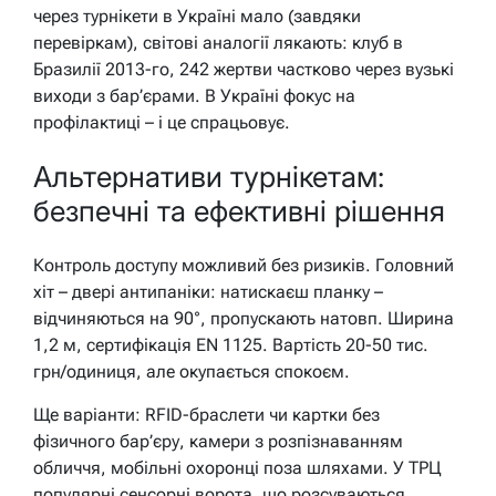
через турнікети в Україні мало (завдяки
перевіркам), світові аналогії лякають: клуб в
Бразилії 2013-го, 242 жертви частково через вузькі
виходи з бар’єрами. В Україні фокус на
профілактиці – і це спрацьовує.
Альтернативи турнікетам:
безпечні та ефективні рішення
Контроль доступу можливий без ризиків. Головний
хіт – двері антипаніки: натискаєш планку –
відчиняються на 90°, пропускають натовп. Ширина
1,2 м, сертифікація EN 1125. Вартість 20-50 тис.
грн/одиниця, але окупається спокоєм.
Ще варіанти: RFID-браслети чи картки без
фізичного бар’єру, камери з розпізнаванням
обличчя, мобільні охоронці поза шляхами. У ТРЦ
популярні сенсорні ворота, що розсуваються