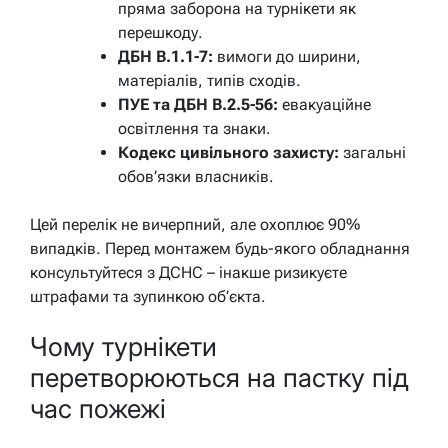
пряма заборона на турнікети як
перешкоду.
ДБН В.1.1-7:
вимоги до ширини,
матеріалів, типів сходів.
ПУЕ та ДБН В.2.5-56:
евакуаційне
освітлення та знаки.
Кодекс цивільного захисту:
загальні
обов’язки власників.
Цей перелік не вичерпний, але охоплює 90%
випадків. Перед монтажем будь-якого обладнання
консультуйтеся з ДСНС – інакше ризикуєте
штрафами та зупинкою об’єкта.
Чому турнікети
перетворюються на пастку під
час пожежі