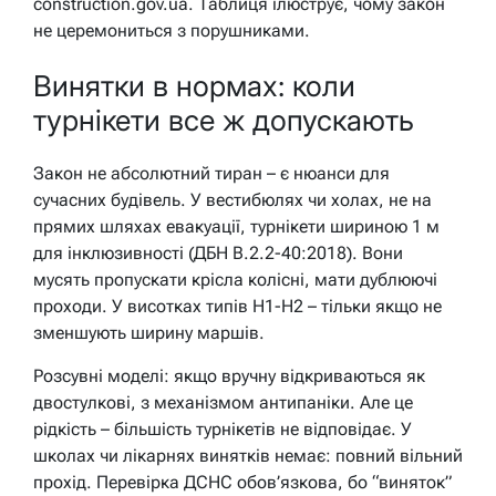
construction.gov.ua. Таблиця ілюструє, чому закон
не церемониться з порушниками.
Винятки в нормах: коли
турнікети все ж допускають
Закон не абсолютний тиран – є нюанси для
сучасних будівель. У вестибюлях чи холах, не на
прямих шляхах евакуації, турнікети шириною 1 м
для інклюзивності (ДБН В.2.2-40:2018). Вони
мусять пропускати крісла колісні, мати дублюючі
проходи. У висотках типів Н1-Н2 – тільки якщо не
зменшують ширину маршів.
Розсувні моделі: якщо вручну відкриваються як
двостулкові, з механізмом антипаніки. Але це
рідкість – більшість турнікетів не відповідає. У
школах чи лікарнях винятків немає: повний вільний
прохід. Перевірка ДСНС обов’язкова, бо “виняток”