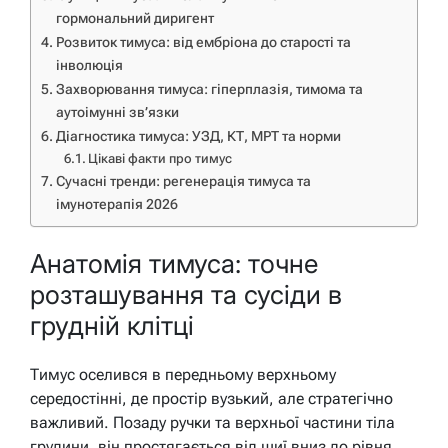
гормональний диригент
Розвиток тимуса: від ембріона до старості та
інволюція
Захворювання тимуса: гіперплазія, тимома та
аутоімунні зв’язки
Діагностика тимуса: УЗД, КТ, МРТ та норми
Цікаві факти про тимус
Сучасні тренди: регенерація тимуса та
імунотерапія 2026
Анатомія тимуса: точне
розташування та сусіди в
грудній клітці
Тимус оселився в передньому верхньому
середостінні, де простір вузький, але стратегічно
важливий. Позаду ручки та верхньої частини тіла
грудини, він простягається від шиї вниз до рівня