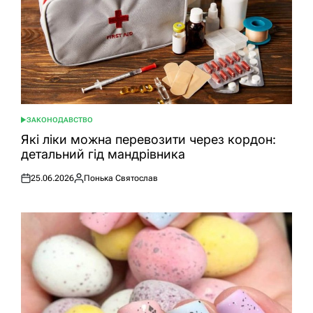
ЗАКОНОДАВСТВО
ОПУБЛІКУВАТИ
У
Які ліки можна перевозити через кордон:
детальний гід мандрівника
25.06.2026
Понька Святослав
Оприлюднено
Опубліковано