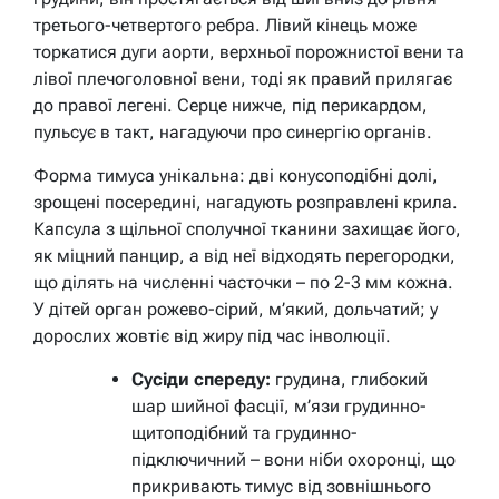
третього-четвертого ребра. Лівий кінець може
торкатися дуги аорти, верхньої порожнистої вени та
лівої плечоголовної вени, тоді як правий прилягає
до правої легені. Серце нижче, під перикардом,
пульсує в такт, нагадуючи про синергію органів.
Форма тимуса унікальна: дві конусоподібні долі,
зрощені посередині, нагадують розправлені крила.
Капсула з щільної сполучної тканини захищає його,
як міцний панцир, а від неї відходять перегородки,
що ділять на численні часточки – по 2-3 мм кожна.
У дітей орган рожево-сірий, м’який, дольчатий; у
дорослих жовтіє від жиру під час інволюції.
Сусіди спереду:
грудина, глибокий
шар шийної фасції, м’язи грудинно-
щитоподібний та грудинно-
підключичний – вони ніби охоронці, що
прикривають тимус від зовнішнього