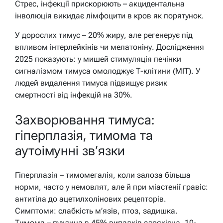
Стрес, інфекції прискорюють – акцидентальна
інволюція викидає лімфоцити в кров як порятунок.
У дорослих тимус – 20% жиру, але регенерує під
впливом інтерлейкінів чи мелатоніну. Дослідження
2025 показують: у мишей стимуляція печінки
сигналізмом тимуса омолоджує Т-клітини (MIT). У
людей видалення тимуса підвищує ризик
смертності від інфекцій на 30%.
Захворювання тимуса:
гіперплазія, тимома та
аутоімунні зв’язки
Гіперплазія – тимомегалія, коли залоза більша
норми, часто у немовлят, але й при міастенії гравіс:
антитіла до ацетилхолінових рецепторів.
Симптоми: слабкість м’язів, птоз, задишка.
Тимома – пухлина в 45% випадків злоякісна, 10-