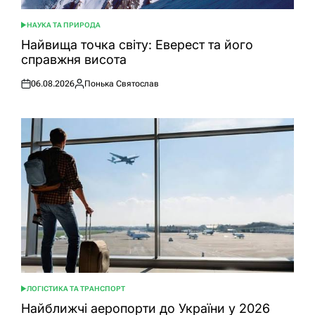
НАУКА ТА ПРИРОДА
ОПУБЛІКУВАТИ
У
Найвища точка світу: Еверест та його
справжня висота
06.08.2026
Понька Святослав
Оприлюднено
Опубліковано
ЛОГІСТИКА ТА ТРАНСПОРТ
ОПУБЛІКУВАТИ
У
Найближчі аеропорти до України у 2026