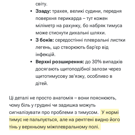
світу.
Ззаду:
трахея, великі судини, передня
поверхня перикарда – тут кожен
міліметр на рахунку, бо набряк тимуса
може стиснути дихальні шляхи.
З боків:
середостінні плевральні листки
легень, що створюють бар’єр від
інфекцій.
Верхні розширення:
до 30% випадків
досягають щитоподібної залози через
щитотимусову зв’язку, особливо в
дітей.
Ці деталі не просто анатомія – вони пояснюють,
чому біль у грудині чи задишка можуть
сигналізувати про проблеми з тимусом.
У нормі
тимус не пальпується, але на рентгені видно його
тінь у верхньому міжплевральному полі.