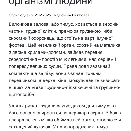
організмі людини
Оприлюднено
12.02.2026
від
Понька Святослав
Вилочкова залоза, або тимус, ховається в верхній
частині грудної клітки, прямо за грудиною, ніби
скромний охоронець, що стоїть на варті імунної
фортеці. Цей невеликий орган, схожий на метелика
з двома крилами-долями, займає переднє
середостіння – простір між легкими, над серцем і
попереду великих судин. Права доля зазвичай
компактніша за ліву, вони з’єднані тонким
перешийком, а верхні кінці можуть навіть визирати
в шию, за м’язи грудинно-підключичні та грудинно-
щитоподібні.
Уявіть: ручка грудини слугує дахом для тимуса, а
його основа спирається на перикард серця. З боків
плевра легень м’яко обіймає цей орган, створюючи
захищений куточок. У новонароджених тимус