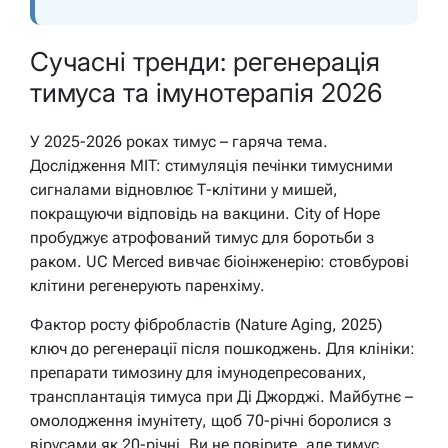
Сучасні тренди: регенерація
тимуса та імунотерапія 2026
У 2025-2026 роках тимус – гаряча тема.
Дослідження MIT: стимуляція печінки тимусними
сигналами відновлює Т-клітини у мишей,
покращуючи відповідь на вакцини. City of Hope
пробуджує атрофований тимус для боротьби з
раком. UC Merced вивчає біоінженерію: стовбурові
клітини регенерують паренхіму.
Фактор росту фібробластів (Nature Aging, 2025)
ключ до регенерації після пошкоджень. Для клініки:
препарати тимозину для імунодепресованих,
трансплантація тимуса при Ді Джорджі. Майбутнє –
омолодження імунітету, щоб 70-річні боролися з
вірусами як 20-річні. Ви не повірите, але тимус