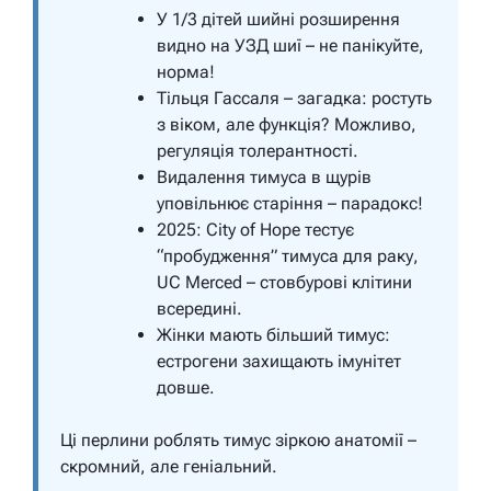
У 1/3 дітей шийні розширення
видно на УЗД шиї – не панікуйте,
норма!
Тільця Гассаля – загадка: ростуть
з віком, але функція? Можливо,
регуляція толерантності.
Видалення тимуса в щурів
уповільнює старіння – парадокс!
2025: City of Hope тестує
“пробудження” тимуса для раку,
UC Merced – стовбурові клітини
всередині.
Жінки мають більший тимус:
естрогени захищають імунітет
довше.
Ці перлини роблять тимус зіркою анатомії –
скромний, але геніальний.