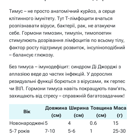
Тимус – не просто анатомічний курйоз, а серце
клітинного імунітету. Тут Т-лімфоцити вчаться
розпізнавати віруси, бактерії, рак, не атакуючи
себе. Гормони тимозин, тимулін, тимопоетин
стимулюють дозрівання лімфоцитів по всьому тілу,
фактор росту підтримує розвиток, інсуліноподібний
– балансує глюкозу.
Без тимуса – імунодефіцит: синдром Ді Джорджі з
аплазією веде до частих інфекцій. У дорослих
резидуальні функції борються з вірусами, як герпес
чи ВІЛ. Гормони тимуса навіть покращують пам’ять,
захищають від стресу – справжній багатозадачник!
Довжина
Ширина
Товщина
Маса
Вік
(см)
(см)
(см)
(г)
Новонароджені
5
4
0.6
15
5-7 років
7-10
5-6
1
25-30