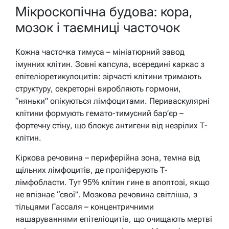
Мікроскопічна будова: кора,
мозок і таємниці часточок
Кожна часточка тимуса – мініатюрний завод
імунних клітин. Зовні капсула, всередині каркас з
епітеліоретикулоцитів: зірчасті клітини тримають
структуру, секреторні виробляють гормони,
“няньки” опікуються лімфоцитами. Периваскулярні
клітини формують гемато-тимусний бар’єр –
фортечну стіну, що блокує антигени від незрілих Т-
клітин.
Кіркова речовина – периферійна зона, темна від
щільних лімфоцитів, де проліферують Т-
лімфобласти. Тут 95% клітин гине в апоптозі, якщо
не впізнає “свої”. Мозкова речовина світліша, з
тільцями Гассаля – концентричними
нашаруваннями епітеліоцитів, що очищають мертві