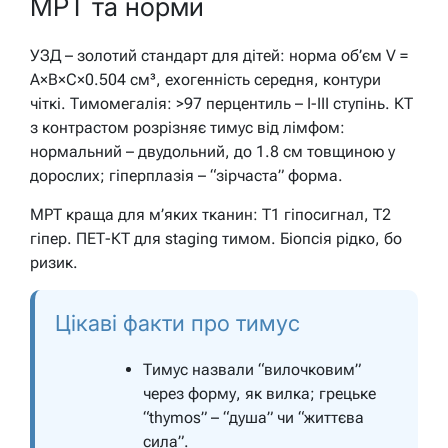
МРТ та норми
УЗД – золотий стандарт для дітей: норма об’єм V =
A×B×C×0.504 см³, ехогенність середня, контури
чіткі. Тимомегалія: >97 перцентиль – I-III ступінь. КТ
з контрастом розрізняє тимус від лімфом:
нормальний – двудольний, до 1.8 см товщиною у
дорослих; гіперплазія – “зірчаста” форма.
МРТ краща для м’яких тканин: T1 гіпосигнал, T2
гіпер. ПЕТ-КТ для staging тимом. Біопсія рідко, бо
ризик.
Цікаві факти про тимус
Тимус назвали “вилочковим”
через форму, як вилка; грецьке
“thymos” – “душа” чи “життєва
сила”.