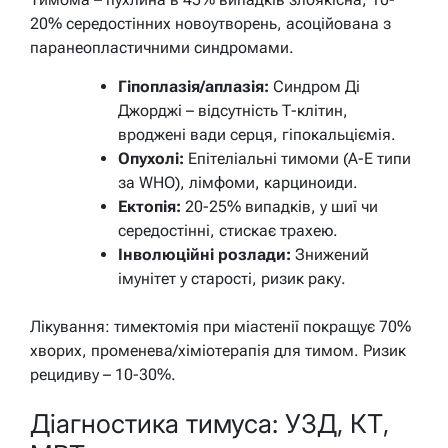
20% середостінних новоутворень, асоційована з
паранеопластичними синдромами.
Гіпоплазія/аплазія:
Синдром Ді
Джорджі – відсутність Т-клітин,
вроджені вади серця, гіпокальціємія.
Опухолі:
Епітеліальні тимоми (A-E типи
за WHO), лімфоми, карциноиди.
Ектопія:
20-25% випадків, у шиї чи
середостінні, стискає трахею.
Інволюційні розлади:
Знижений
імунітет у старості, ризик раку.
Лікування: тимектомія при міастенії покращує 70%
хворих, променева/хіміотерапія для тимом. Ризик
рецидиву – 10-30%.
Діагностика тимуса: УЗД, КТ,