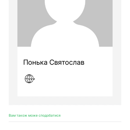
Понька Святослав
Вам також може сподобатися