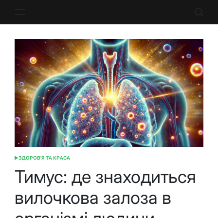
Перейти
до
вмісту
ЗДОРОВ'Я ТА КРАСА
ОПУБЛІКУВАТИ
У
Тимус: де знаходиться
вилочкова залоза в