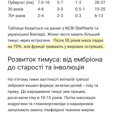
Пубертат (пік)
7.5-16
5-7
1-2
20-37
30 років
4-6
3-5
0.5-1
15-25
70+ років
2-4
2-3
0.3
6-13
Таблиця базується на даних з NCBI StatPearls та
української Вікіпедії. Жінки часто мають більший
тимус через естрогени.
Після 50 років маса падає
на 75%, але функції тривають у жирових острівцях.
Розвиток тимуса: від ембріона
до старості та інволюція
На п’ятому тижні вагітності епітелій третьої
зябрової кишені формує зачатки долей – ліву та
праву. До народження тимус уже працює,
досягаючи піку в 10-15 років. Потім інволюція:
андрогени та глюкокортикоїди з наднирників
запускають заміну лімфоїдної тканини жиром.