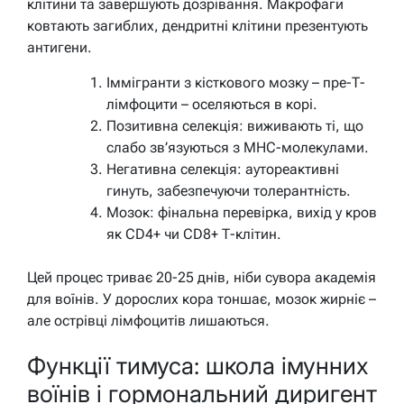
клітини та завершують дозрівання. Макрофаги
ковтають загиблих, дендритні клітини презентують
антигени.
Іммігранти з кісткового мозку – пре-Т-
лімфоцити – оселяються в корі.
Позитивна селекція: виживають ті, що
слабо зв’язуються з MHC-молекулами.
Негативна селекція: аутореактивні
гинуть, забезпечуючи толерантність.
Мозок: фінальна перевірка, вихід у кров
як CD4+ чи CD8+ Т-клітин.
Цей процес триває 20-25 днів, ніби сувора академія
для воїнів. У дорослих кора тоншає, мозок жирніє –
але острівці лімфоцитів лишаються.
Функції тимуса: школа імунних
воїнів і гормональний диригент