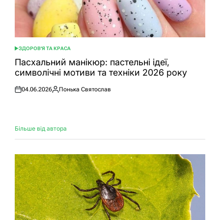
ЗДОРОВ'Я ТА КРАСА
ОПУБЛІКУВАТИ
У
Пасхальний манікюр: пастельні ідеї,
символічні мотиви та техніки 2026 року
04.06.2026
Понька Святослав
Оприлюднено
Опубліковано
Більше від автора