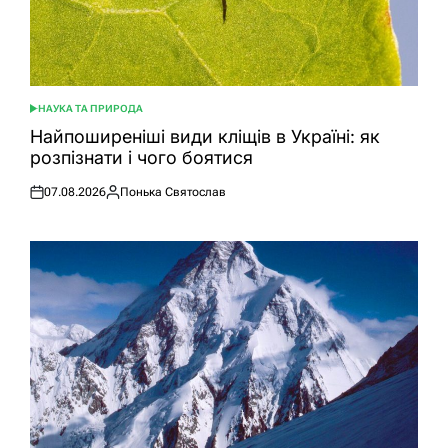
НАУКА ТА ПРИРОДА
ОПУБЛІКУВАТИ
У
Найпоширеніші види кліщів в Україні: як
розпізнати і чого боятися
07.08.2026
Понька Святослав
Оприлюднено
Опубліковано