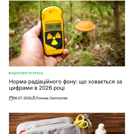
ЗДОРОВ'Я ТА КРАСА
ОПУБЛІКУВАТИ
У
Норма радіаційного фону: що ховається за
цифрами в 2026 році
06.07.2026
Понька Святослав
Оприлюднено
Опубліковано