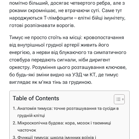
помітно більший, досягає четвертого ребра, але з
роками скромнішає, не втрачаючи суті. Саме тут
народжуються Т-лімфоцити – елітні бійці імунітету,
готові розпізнавати ворогів.
Тимус не просто стоїть на місці: кровопостачання
від внутрішньої грудної артерії живить його
енергією, а нерви від блукаючого та симпатичного
стовбура передають сигнали, ніби диригент
оркестру. Розуміння цього розташування ключове,
бо будь-які зміни видно на УЗД чи КТ, де тимус
виглядає як м’яка тінь за грудиною.
Table of Contents
Анатомія тимуса: точне розташування та сусіди в
грудній клітці
Мікроскопічна будова: кора, мозок і таємниці
часточок
Функції тимуса: школа імунних воїнів і