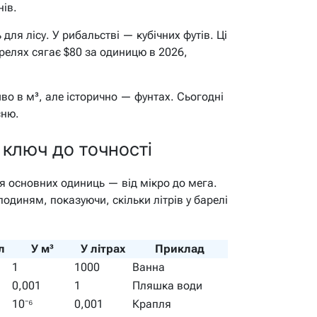
нів.
для лісу. У рибальстві — кубічних футів. Ці
барелях сягає $80 за одиницю в 2026,
во в м³, але історично — фунтах. Сьогодні
сню.
 ключ до точності
я основних одиниць — від мікро до мега.
одиням, показуючи, скільки літрів у барелі
л
У м³
У літрах
Приклад
1
1000
Ванна
0,001
1
Пляшка води
10⁻⁶
0,001
Крапля