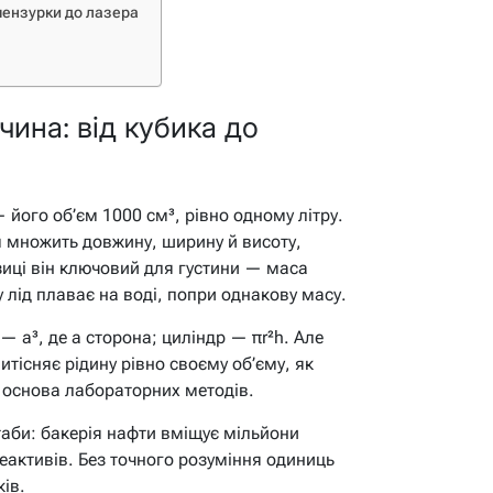
мензурки до лазера
чина: від кубика до
 його об’єм 1000 см³, рівно одному літру.
м множить довжину, ширину й висоту,
зиці він ключовий для густини — маса
 лід плаває на воді, попри однакову масу.
 — a³, де a сторона; циліндр — πr²h. Але
итісняє рідину рівно своєму об’єму, як
е основа лабораторних методів.
аби: бакерія нафти вміщує мільйони
реактивів. Без точного розуміння одиниць
ків.