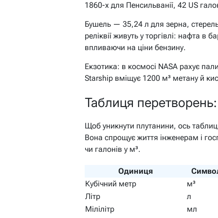
1860-х для Пенсильванії, 42 US гало
Бушель — 35,24 л для зерна, стерель 
реліквії живуть у торгівлі: нафта в 
впливаючи на ціни бензину.
Екзотика: в космосі NASA рахує пали
Starship вміщує 1200 м³ метану й ки
Таблиця перетворень:
Щоб уникнути плутанини, ось таблиц
Вона спрощує життя інженерам і госп
чи галонів у м³.
Одиниця
Симво
Кубічний метр
м³
Літр
л
Мілілітр
мл