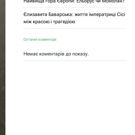
Найвища гора Європи: Ельбрус чи Монблан?
Єлизавета Баварська: життя імператриці Сісі
між красою і трагедією
Останні коментарі
Немає коментарів до показу.