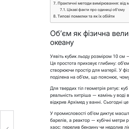
Практичні методи вимірювання: від 
Цікаві факти про одиниці об’єму
Типові помилки та як їх обійти
Об’єм як фізична вели
океану
Уявіть кубик льоду розміром 10 см —
Ця простота приховує глибину: об’є
створюючи простір для матерії. У фі
поділена на об’єм, що пояснює, чому
Для твердих тіл геометрія рятує: куб
реальність хитріша — камінь у воді в
відкрив Архімед у ванні. Сьогодні ц
У промисловості об’єм диктує масшт
барелів, а реактор — кубічні метри 
хаос: перелив бензину чи недолив лі