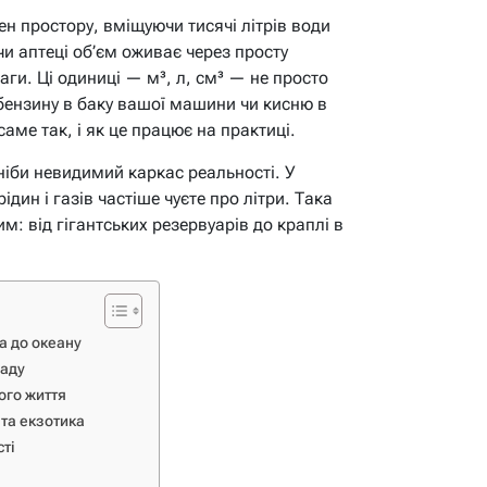
ен простору, вміщуючи тисячі літрів води
 чи аптеці об’єм оживає через просту
раги. Ці одиниці — м³, л, см³ — не просто
бензину в баку вашої машини чи кисню в
аме так, і як це працює на практиці.
 ніби невидимий каркас реальності. У
рідин і газів частіше чуєте про літри. Така
м: від гігантських резервуарів до краплі в
а до океану
раду
ного життя
 та екзотика
ті