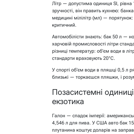
Літр — допустима одиниця SI, рівна 
зручності, він править кухнею: банка
медицині мілілітр (мл) — порятунок: 
критичний.
Автомобілісти знають: бак 50 л — н
харчовій промисловості літри станда
різниці температур: об’єм води в літ
стандарти враховують 20°C.
У спорті об’єм води в пляшці 0,5 л 
близькі — торкаєшся пляшки, і роз
Позасистемні одиниці:
екзотика
Галон — спадок імперії: американсь
4,546 л для пива. У США авто бак 15
плутанина коштує доларів на заправ