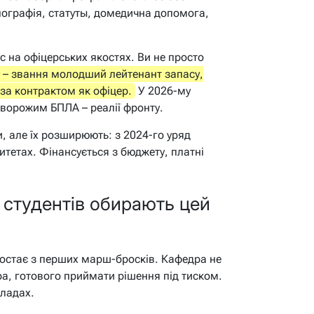
опографія, статуты, домедична допомога,
с на офіцерських якостях. Ви не просто
у – звання молодший лейтенант запасу,
 за контрактом як офіцер.
У 2026-му
 ворожим БПЛА – реалії фронту.
и, але їх розширюють: з 2024-го уряд
ситетах. Фінансується з бюджету, платні
 студентів обирають цей
ростає з перших марш-бросків. Кафедра не
ра, готового приймати рішення під тиском.
кладах.