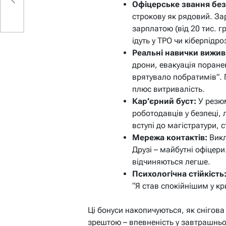
Офіцерське звання без
строкову як рядовий. За
зарплатою (від 20 тис. г
ідуть у ТРО чи кіберпідро
Реальні навички вижив
дрони, евакуація поране
врятувало побратимів”. П
плюс витривалість.
Кар’єрний буст:
У резюм
роботодавців у безпеці, л
вступі до магістратури, с
Мережа контактів:
Викл
Друзі – майбутні офіцери
відчиняються легше.
Психологічна стійкість
“Я став спокійнішим у кр
Ці бонуси накопичуються, як снігова 
зрештою – впевненість у завтрашньо