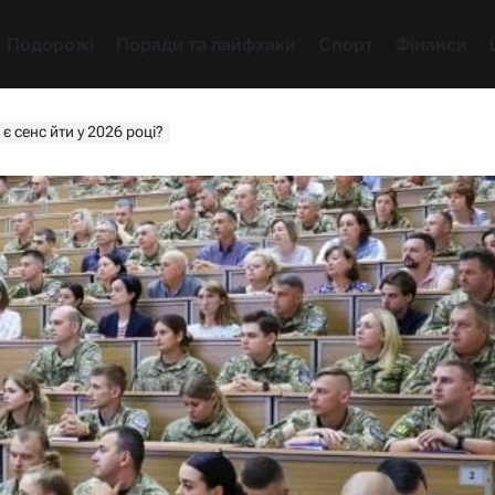
Подорожі
Поради та лайфхаки
Спорт
Фінанси
є сенс йти у 2026 році?