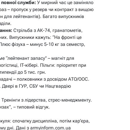
 повної служби:
У мирний час це заміняло
раз – пропуск у резерв чи контракт з вищою
рн для лейтенантів). Багато випускників
зділи.
ання:
Стрільба з АК-74, гранатометів,
них. Випускники кажуть: “На фронті це
люс фізуха – минус 5-10 кг за семестр,
е “лейтенант запасу” – магніт для
огістиці, IT-кібері. Пільги: пріоритет при
типендії до 5 тис. грн.
адачі – полковники з досвідом АТО/ООС.
. Двері в ГУР, СБУ чи Нацгвардію
:
Тренінги з лідерства, стрес-менеджменту.
изах”, – типовий відгук.
куля: спочатку дисципліна, потім кар’єра,
му дні. Дані з armyinform.com.ua