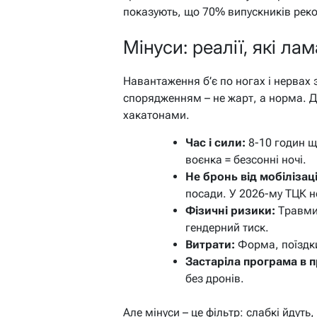
показують, що 70% випускників рек
Мінуси: реалії, які л
Навантаження б’є по ногах і нервах 
спорядженням – не жарт, а норма. Д
хакатонами.
Час і сили:
8-10 годин що
воєнка = безсонні ночі.
Не бронь від мобілізаці
посади. У 2026-му ТЦК н
Фізичні ризики:
Травми,
гендерний тиск.
Витрати:
Форма, поїздки 
Застаріла програма в пр
без дронів.
Але мінуси – це фільтр: слабкі йдуть