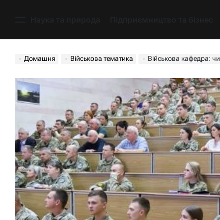
Перейти
до
Наука та природа
Підприємництво та бізнес
Меню
вмісту
Домашня
Військова тематика
Військова кафедра: чи 