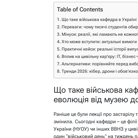
Table of Contents
Що таке військова кафедра в Україні
Переваги: чому тисячі студентів оби
Мінуси: реалії, які ламають не кожно
Хто може вступити: актуальні вимоги
Практичні кейси: реальні історії випу
Вплив на цивільну кар’єру: IT, бізнес
Альтернативи: порівняйте перед виб
Тренди 2026: кібер, дрони і обов’язко
Що таке військова каф
еволюція від музею д
Раніше це були лекції про застарілу т
змінила. Сьогодні кафедри – це філі
України (НУОУ) чи інших ВВНЗ у цив
один “військовий день” на тиждень 