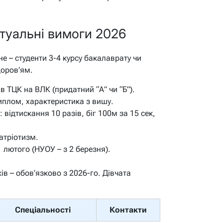
ктуальні вимоги 2026
не – студенти 3-4 курсу бакалаврату чи
доров’ям.
 ТЦК на ВЛК (придатний “А” чи “Б”).
диплом, характеристика з вишу.
відтискання 10 разів, біг 100м за 15 сек,
атріотизм.
 лютого (НУОУ – з 2 березня).
ів – обов’язково з 2026-го. Дівчата
Спеціальності
Контакти