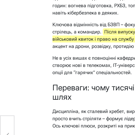
годин: вогнева підготовка, РХБЗ, т
навіть кібербезпека в деяких.
Ключова відмінність від БЗВП – фоку
стрілець, а командир.
Після випуск
військовий квиток і право на службу
акцент на дрони, розвідку, протидію
Не в усіх вишах є повноцінні кафедр
створює нові в телекомах, IT-універ
опції для “гарячих” спеціальностей.
Переваги: чому тисячі
шлях
Дисципліна, як сталевий хребет, ви
просто вчить стріляти – формує ліде
Ось ключові плюси, розкриті на при