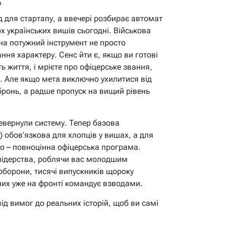
в
д для стартапу, а ввечері розбирає автомат
ох українських вишів сьогодні. Військова
на потужний інструмент не просто
ння характеру. Сенс йти є, якщо ви готові
ь життя, і мрієте про офіцерське звання,
і. Але якщо мета виключно ухилитися від
 бронь, а радше пропуск на вищий рівень
евернули систему. Тепер базова
 обов’язкова для хлопців у вишах, а для
го – повноцінна офіцерська програма.
 лідерства, роблячи вас молодшим
борони, тисячі випускників щороку
 них уже на фронті командує взводами.
від вимог до реальних історій, щоб ви самі