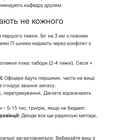
омендують кафедру друзям.
амають не кожного
з першого тижня. Біг на 3 км з повним
еякі IT-шники кидають через конфлікт з
тижня плюс табори (2-4 тижні). Сесія +
ї:
Офіцери йдуть першими, часто на вищі
е ігнорує звання запасу.
 перетренування. Дівчата відзначають
– 5-15 тис. грн/рік, якщо не бюджет.
овінції:
Деінде все ще радянські методи,
, сильні загартовуються. Вибирайте виш з