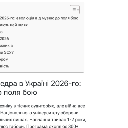
 2026-го: еволюція від музею до поля бою
рають цей шлях
го
 2026
скників
 чи ЗСУ?
ором
вість
едра в Україні 2026-го:
о поля бою
ехніку в тісних аудиторіях, але війна все
ї Національного університету оборони
ільних вишах. Навчання триває 1-2 роки,
плюс табори. Програма охоплює 300+