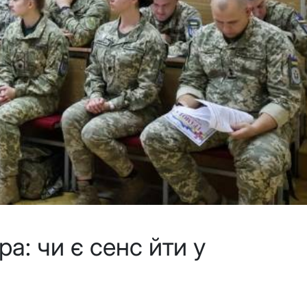
а: чи є сенс йти у