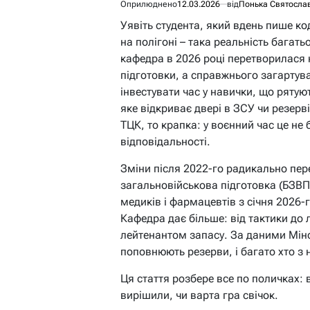
Оприлюднено
12.03.2026
від
Понька Святосла
Уявіть студента, який вдень пише ко
на полігоні – така реальність багать
кафедра в 2026 році перетворилася 
підготовки, а справжнього загартува
інвестувати час у навички, що рятуют
яке відкриває двері в ЗСУ чи резерв
ТЦК, то крапка: у воєнний час це не
відповідальності.
Зміни після 2022-го радикально пер
загальновійськова підготовка (БЗВП)
медиків і фармацевтів з січня 2026-
Кафедра дає більше: від тактики до
лейтенантом запасу. За даними Міно
поповнюють резерви, і багато хто з
Ця стаття розбере все по поличках: 
вирішили, чи варта гра свічок.