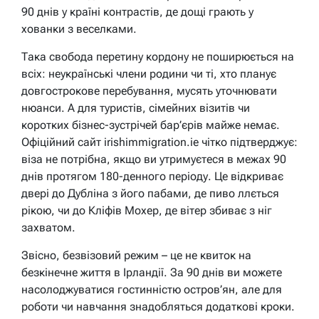
90 днів у країні контрастів, де дощі грають у
хованки з веселками.
Така свобода перетину кордону не поширюється на
всіх: неукраїнські члени родини чи ті, хто планує
довгострокове перебування, мусять уточнювати
нюанси. А для туристів, сімейних візитів чи
коротких бізнес-зустрічей бар’єрів майже немає.
Офіційний сайт irishimmigration.ie чітко підтверджує:
віза не потрібна, якщо ви утримуєтеся в межах 90
днів протягом 180-денного періоду. Це відкриває
двері до Дубліна з його пабами, де пиво ллється
рікою, чи до Кліфів Мохер, де вітер збиває з ніг
захватом.
Звісно, безвізовий режим – це не квиток на
безкінечне життя в Ірландії. За 90 днів ви можете
насолоджуватися гостинністю остров’ян, але для
роботи чи навчання знадобляться додаткові кроки.