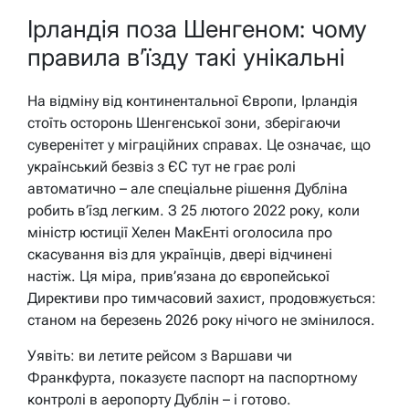
Ірландія поза Шенгеном: чому
правила в’їзду такі унікальні
На відміну від континентальної Європи, Ірландія
стоїть осторонь Шенгенської зони, зберігаючи
суверенітет у міграційних справах. Це означає, що
український безвіз з ЄС тут не грає ролі
автоматично – але спеціальне рішення Дубліна
робить в’їзд легким. З 25 лютого 2022 року, коли
міністр юстиції Хелен МакЕнті оголосила про
скасування віз для українців, двері відчинені
настіж. Ця міра, прив’язана до європейської
Директиви про тимчасовий захист, продовжується:
станом на березень 2026 року нічого не змінилося.
Уявіть: ви летите рейсом з Варшави чи
Франкфурта, показуєте паспорт на паспортному
контролі в аеропорту Дублін – і готово.