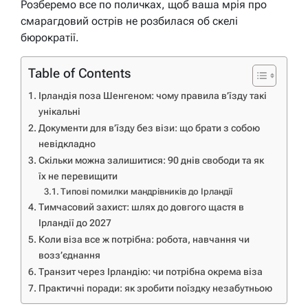
Розберемо все по поличках, щоб ваша мрія про
смарагдовий острів не розбилася об скелі
бюрократії.
Table of Contents
Ірландія поза Шенгеном: чому правила в’їзду такі
унікальні
Документи для в’їзду без візи: що брати з собою
невідкладно
Скільки можна залишитися: 90 днів свободи та як
їх не перевищити
Типові помилки мандрівників до Ірландії
Тимчасовий захист: шлях до довгого щастя в
Ірландії до 2027
Коли віза все ж потрібна: робота, навчання чи
возз’єднання
Транзит через Ірландію: чи потрібна окрема віза
Практичні поради: як зробити поїздку незабутньою