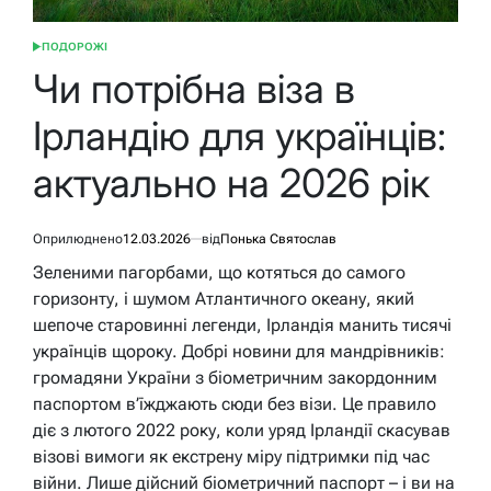
ПОДОРОЖІ
ОПУБЛІКУВАТИ
У
Чи потрібна віза в
Ірландію для українців:
актуально на 2026 рік
Оприлюднено
12.03.2026
від
Понька Святослав
Зеленими пагорбами, що котяться до самого
горизонту, і шумом Атлантичного океану, який
шепоче старовинні легенди, Ірландія манить тисячі
українців щороку. Добрі новини для мандрівників:
громадяни України з біометричним закордонним
паспортом в’їжджають сюди без візи. Це правило
діє з лютого 2022 року, коли уряд Ірландії скасував
візові вимоги як екстрену міру підтримки під час
війни. Лише дійсний біометричний паспорт – і ви на