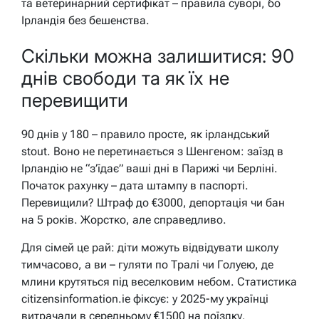
та ветеринарний сертифікат – правила суворі, бо
Ірландія без бешенства.
Скільки можна залишитися: 90
днів свободи та як їх не
перевищити
90 днів у 180 – правило просте, як ірландський
stout. Воно не перетинається з Шенгеном: заїзд в
Ірландію не “з’їдає” ваші дні в Парижі чи Берліні.
Початок рахунку – дата штампу в паспорті.
Перевищили? Штраф до €3000, депортація чи бан
на 5 років. Жорстко, але справедливо.
Для сімей це рай: діти можуть відвідувати школу
тимчасово, а ви – гуляти по Тралі чи Голуею, де
млини крутяться під веселковим небом. Статистика
citizensinformation.ie фіксує: у 2025-му українці
витрачали в середньому €1500 на поїздку,