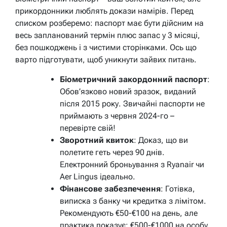
прикордонники люблять докази намірів. Перед
списком розберемо: паспорт має бути дійсним на
весь запланований термін плюс запас у 3 місяці,
без пошкоджень і з чистими сторінками. Ось що
варто підготувати, щоб уникнути зайвих питань.
Біометричний закордонний паспорт
:
Обов’язково новий зразок, виданий
після 2015 року. Звичайні паспорти не
приймають з червня 2024-го –
перевірте свій!
Зворотний квиток
: Доказ, що ви
полетите геть через 90 днів.
Електронний броньування з Ryanair чи
Aer Lingus ідеально.
Фінансове забезпечення
: Готівка,
виписка з банку чи кредитка з лімітом.
Рекомендують €50-€100 на день, але
практика показує: €500-€1000 на особу