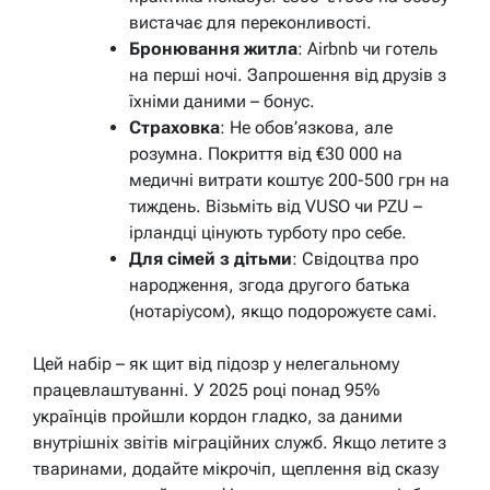
вистачає для переконливості.
Бронювання житла
: Airbnb чи готель
на перші ночі. Запрошення від друзів з
їхніми даними – бонус.
Страховка
: Не обов’язкова, але
розумна. Покриття від €30 000 на
медичні витрати коштує 200-500 грн на
тиждень. Візьміть від VUSO чи PZU –
ірландці цінують турботу про себе.
Для сімей з дітьми
: Свідоцтва про
народження, згода другого батька
(нотаріусом), якщо подорожуєте самі.
Цей набір – як щит від підозр у нелегальному
працевлаштуванні. У 2025 році понад 95%
українців пройшли кордон гладко, за даними
внутрішніх звітів міграційних служб. Якщо летите з
тваринами, додайте мікрочіп, щеплення від сказу