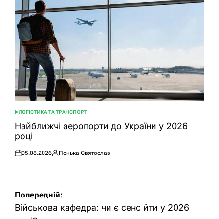
ЛОГІСТИКА ТА ТРАНСПОРТ
ОПУБЛІКУВАТИ
У
Найближчі аеропорти до України у 2026
році
05.08.2026
Понька Святослав
Оприлюднено
Опубліковано
Навігація
Попередній:
записів
Військова кафедра: чи є сенс йти у 2026