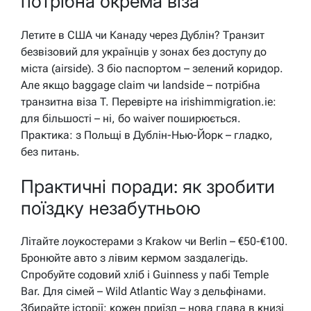
потрібна окрема віза
Летите в США чи Канаду через Дублін? Транзит
безвізовий для українців у зонах без доступу до
міста (airside). З біо паспортом – зелений коридор.
Але якщо baggage claim чи landside – потрібна
транзитна віза T. Перевірте на irishimmigration.ie:
для більшості – ні, бо waiver поширюється.
Практика: з Польщі в Дублін-Нью-Йорк – гладко,
без питань.
Практичні поради: як зробити
поїздку незабутньою
Літайте лоукостерами з Krakow чи Berlin – €50-€100.
Бронюйте авто з лівим кермом заздалегідь.
Спробуйте содовий хліб і Guinness у пабі Temple
Bar. Для сімей – Wild Atlantic Way з дельфінами.
Збирайте історії: кожен приїзд – нова глава в книзі