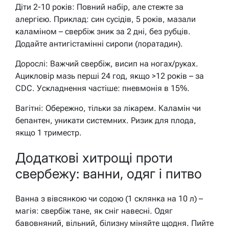
Діти 2-10 років: Повний набір, але стежте за
алергією. Приклад: син сусідів, 5 років, мазали
каламіном – свербіж зник за 2 дні, без рубців.
Додайте антигістамінні сиропи (лоратадин).
Дорослі: Важчий свербіж, висип на ногах/руках.
Ацикловір мазь перші 24 год, якщо >12 років – за
CDC. Ускладнення частіше: пневмонія в 15%.
Вагітні: Обережно, тільки за лікарем. Каламін чи
бепантен, уникати системних. Ризик для плода,
якщо 1 триместр.
Додаткові хитрощі проти
свербежу: ванни, одяг і питво
Ванна з вівсянкою чи содою (1 склянка на 10 л) –
магія: свербіж тане, як сніг навесні. Одяг
бавовняний, вільний, білизну міняйте щодня. Пийте