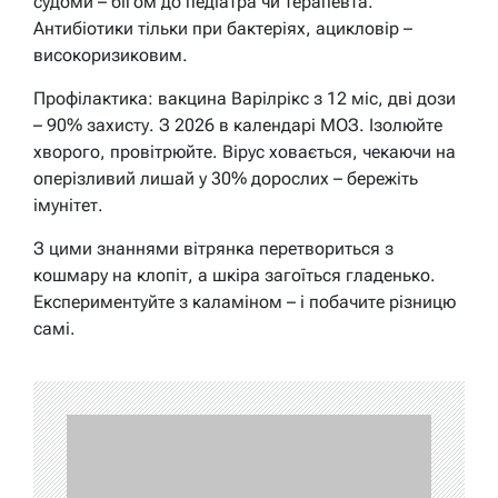
судоми – бігом до педіатра чи терапевта.
Антибіотики тільки при бактеріях, ацикловір –
високоризиковим.
Профілактика: вакцина Варілрікс з 12 міс, дві дози
– 90% захисту. З 2026 в календарі МОЗ. Ізолюйте
хворого, провітрюйте. Вірус ховається, чекаючи на
оперізливий лишай у 30% дорослих – бережіть
імунітет.
З цими знаннями вітрянка перетвориться з
кошмару на клопіт, а шкіра загоїться гладенько.
Експериментуйте з каламіном – і побачите різницю
самі.