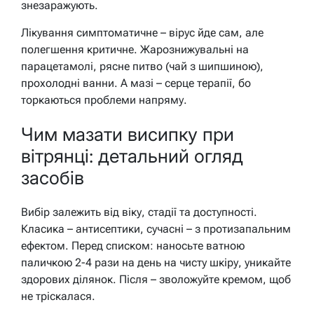
знезаражують.
Лікування симптоматичне – вірус йде сам, але
полегшення критичне. Жарознижувальні на
парацетамолі, рясне питво (чай з шипшиною),
прохолодні ванни. А мазі – серце терапії, бо
торкаються проблеми напряму.
Чим мазати висипку при
вітрянці: детальний огляд
засобів
Вибір залежить від віку, стадії та доступності.
Класика – антисептики, сучасні – з протизапальним
ефектом. Перед списком: наносьте ватною
паличкою 2-4 рази на день на чисту шкіру, уникайте
здорових ділянок. Після – зволожуйте кремом, щоб
не тріскалася.