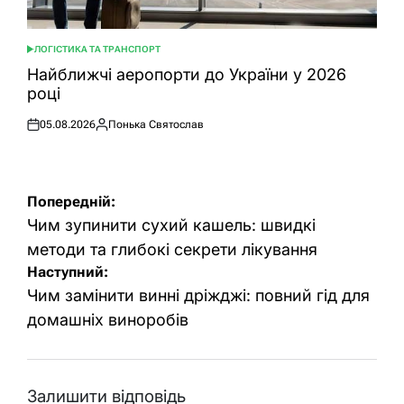
ЛОГІСТИКА ТА ТРАНСПОРТ
ОПУБЛІКУВАТИ
У
Найближчі аеропорти до України у 2026
році
05.08.2026
Понька Святослав
Оприлюднено
Опубліковано
Навігація
Попередній:
записів
Чим зупинити сухий кашель: швидкі
методи та глибокі секрети лікування
Наступний:
Чим замінити винні дріжджі: повний гід для
домашніх виноробів
Залишити відповідь