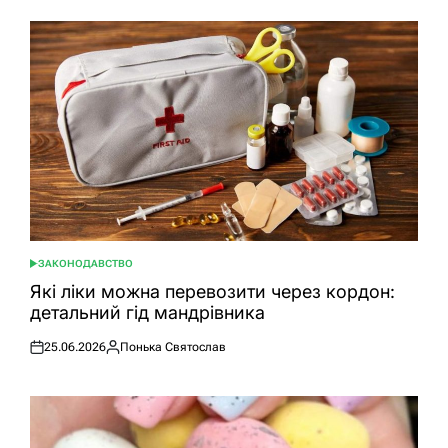
ЗАКОНОДАВСТВО
ОПУБЛІКУВАТИ
У
Які ліки можна перевозити через кордон:
детальний гід мандрівника
25.06.2026
Понька Святослав
Оприлюднено
Опубліковано