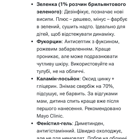
Зеленка (1% розчин брильянтового
зеленого)
: Дезінфікує, позначає нові
висипи. Плюс – дешево, мінус – фарбує
в зелений, сушить надто. Ідеально для
дітей, щоб відстежувати динаміку.
Фукорцин
: Антисептик з фуксином,
рожевим забарвленням. Краще
проникає, але може подразнювати
чутливу шкіру. Використовуйте на
тулубі, не на обличчі.
Каламін-лосьйон
: Оксид цинку +
гліцерин. Знімає свербіж на 70%,
підсушує, не барвить. За відгуками
мам, дитина спить краще вже після
першого нанесення. Рекомендовано
Mayo Clinic.
Феністил-гель
: Диметинден,
антигістамінний. Швидко охолоджує,
але не для немовлят. Добре на обличчі.