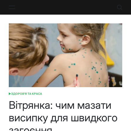
Перейти
до
вмісту
ЗДОРОВ'Я ТА КРАСА
ОПУБЛІКУВАТИ
У
Вітрянка: чим мазати
висипку для швидкого
загоєння