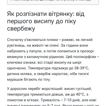
Як розпізнати вітрянку: від
першого висипу до піку
свербежу
Спочатку з’являються плями – рожеві, як легкий
рум’янець, на животі чи спині. За години вони
набухають у папули, а потім лопаються в прозорі
везикули з каламутною рідиною. Цей поліморфізм –
ключова ознака: всі стадії висипу на шкірі
одночасно. Температура підскакує до 38-39°C,
дитина млява, а свербіж наростає, ніби тисячі
мурашок бігають по тілу.
У дорослих перебіг жорсткіший: висип густіший,
температура тримається довше, аж до 40°C, з
ломотою в м’язах. Тривалість – 7-10 днів, але нові
пухирці вискакують до 5-7 дня. Якщо висип у роті чи