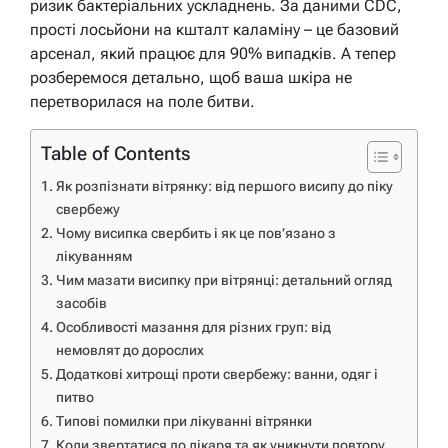
ризик бактеріальних ускладнень. За даними CDC,
прості лосьйони на кшталт каламіну – це базовий
арсенал, який працює для 90% випадків. А тепер
розберемося детально, щоб ваша шкіра не
перетворилася на поле битви.
Table of Contents
Як розпізнати вітрянку: від першого висипу до піку
свербежу
Чому висипка свербить і як це пов’язано з
лікуванням
Чим мазати висипку при вітрянці: детальний огляд
засобів
Особливості мазання для різних груп: від
немовлят до дорослих
Додаткові хитрощі проти свербежу: ванни, одяг і
питво
Типові помилки при лікуванні вітрянки
Коли звертатися до лікаря та як уникнути повтору