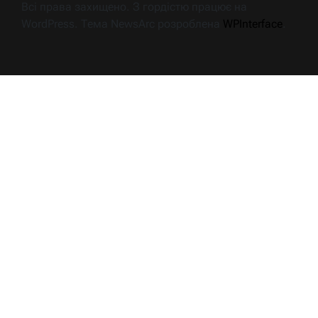
Всі права захищено. З гордістю працює на
WordPress. Тема NewsArc розроблена
WPInterface
.