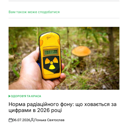
Вам також може сподобатися
ЗДОРОВ'Я ТА КРАСА
ОПУБЛІКУВАТИ
У
Норма радіаційного фону: що ховається за
цифрами в 2026 році
06.07.2026
Понька Святослав
Оприлюднено
Опубліковано