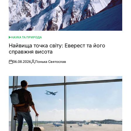
НАУКА ТА ПРИРОДА
ОПУБЛІКУВАТИ
У
Найвища точка світу: Еверест та його
справжня висота
06.08.2026
Понька Святослав
Оприлюднено
Опубліковано