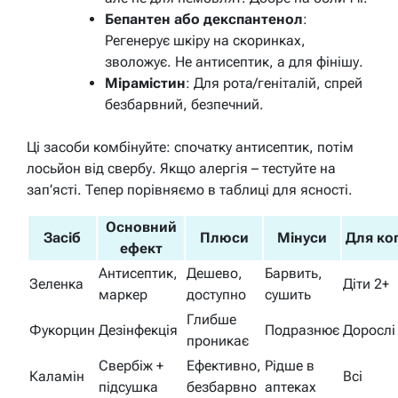
Бепантен або декспантенол
:
Регенерує шкіру на скоринках,
зволожує. Не антисептик, а для фінішу.
Мірамістин
: Для рота/геніталій, спрей
безбарвний, безпечний.
Ці засоби комбінуйте: спочатку антисептик, потім
лосьйон від свербу. Якщо алергія – тестуйте на
зап’ясті. Тепер порівняємо в таблиці для ясності.
Основний
Засіб
Плюси
Мінуси
Для ко
ефект
Антисептик,
Дешево,
Барвить,
Зеленка
Діти 2+
маркер
доступно
сушить
Глибше
Фукорцин
Дезінфекція
Подразнює
Дорослі
проникає
Свербіж +
Ефективно,
Рідше в
Каламін
Всі
підсушка
безбарвно
аптеках