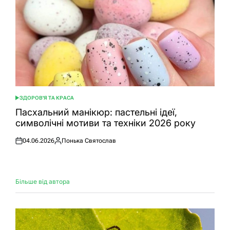
ЗДОРОВ'Я ТА КРАСА
ОПУБЛІКУВАТИ
У
Пасхальний манікюр: пастельні ідеї,
символічні мотиви та техніки 2026 року
04.06.2026
Понька Святослав
Оприлюднено
Опубліковано
Більше від автора