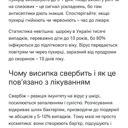
на слизових – це сигнал ускладнень, бо там
антисептики діють інакше. Спостерігайте: якщо
пухирці гнійніють чи червоніють – час до лікаря.
Статистика невтішна: щороку в Україні тисячі
випадків, переважно діти до 10 років, бо 80%
інфікуються до підліткового віку. Вірус передається
повітрям чи через пухирці, заразний від продроми
до скоринок – 10 днів піку.
Чому висипка свербить і як це
пов’язано з лікуванням
Свербіж – реакція імунітету на вірус у шкірі,
посилюється запаленням і сухістю. Розчісування
відкриває шлях бактеріям, призводячи до піодермії
чи абсцесів у 5-10% випадків. Тому мазі не просто
косметика: вони створюють бар’єр, підсушують і