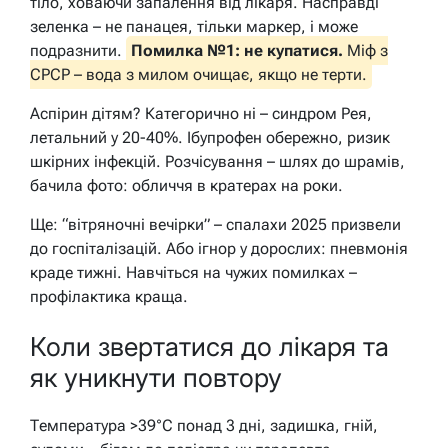
тіло, ховаючи запалення від лікаря. Насправді
зеленка – не панацея, тільки маркер, і може
подразнити.
Помилка №1: не купатися.
Міф з
СРСР – вода з милом очищає, якщо не терти.
Аспірин дітям? Категорично ні – синдром Рея,
летальний у 20-40%. Ібупрофен обережно, ризик
шкірних інфекцій. Розчісування – шлях до шрамів,
бачила фото: обличчя в кратерах на роки.
Ще: “вітряночні вечірки” – спалахи 2025 призвели
до госпіталізацій. Або ігнор у дорослих: пневмонія
краде тижні. Навчіться на чужих помилках –
профілактика краща.
Коли звертатися до лікаря та
як уникнути повтору
Температура >39°C понад 3 дні, задишка, гній,