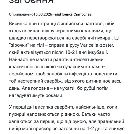
Оприлюднено
15.03.2026
від
Понька Святослав
Висипка при вітрянці з’являється раптово, ніби
хтось посипав шкіру червоними краплями, що
швидко перетворюються на сверблячі пухирці. Ці
“зірочки” на тілі – справа вірусу Varicella-zoster,
який активізується після 10-21 дня інкубації.
Найчастіше мазати радять антисептиками:
класичною зеленкою чи сучасним каламін-
лосьйоном, щоб запобігти інфекції та полегшити
той нестерпний свербіж, від якого дитина ноє весь
день. Але головне – не чухати, бо рубці потім
нагадуватимуть роками.
У перші дні висипка свербить найсильніше, коли
пухирці наповнюються рідиною. Батьки часто
хапаються за перше, що під рукою, але правильний
вибір мазі прискорює загоєння на 1-2 дні та знижує