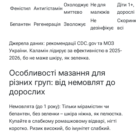
Охолоджує
Не для
Діти 1+,
Феністил
Антигістамін
миттєво
малюків
дорослі
Не
Скоринк
Бепантен
Регенерація
Зволожує
дезінфікує
всі
Джерела даних: рекомендації CDC.gov та МОЗ
України. Каламін лідирує за ефективністю в 2025-
2026, бо не маже шкіру, як зеленка.
Особливості мазання для
різних груп: від немовлят до
дорослих
Немовлята (до 1 року): Тільки мірамістин чи
бепантен, без зеленки – шкіра ніжна, як пелюстка.
Купайте в слабкому ромашковому відварі, нігті
коротко. Ризик високий, бо імунітет слабкий.