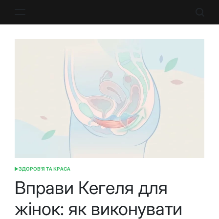
Перейти
до
вмісту
ЗДОРОВ'Я ТА КРАСА
ОПУБЛІКУВАТИ
У
Вправи Кегеля для
жінок: як виконувати