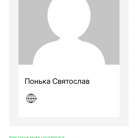
Понька Святослав
Вам також може сподобатися