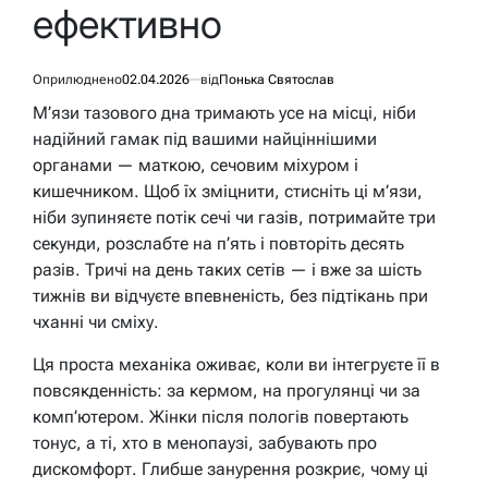
ефективно
Оприлюднено
02.04.2026
від
Понька Святослав
М’язи тазового дна тримають усе на місці, ніби
надійний гамак під вашими найціннішими
органами — маткою, сечовим міхуром і
кишечником. Щоб їх зміцнити, стисніть ці м’язи,
ніби зупиняєте потік сечі чи газів, потримайте три
секунди, розслабте на п’ять і повторіть десять
разів. Тричі на день таких сетів — і вже за шість
тижнів ви відчуєте впевненість, без підтікань при
чханні чи сміху.
Ця проста механіка оживає, коли ви інтегруєте її в
повсякденність: за кермом, на прогулянці чи за
комп’ютером. Жінки після пологів повертають
тонус, а ті, хто в менопаузі, забувають про
дискомфорт. Глибше занурення розкриє, чому ці