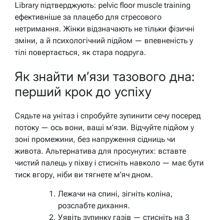
Library підтверджують: pelvic floor muscle training
ефективніше за плацебо для стресового
нетримання. Жінки відзначають не тільки фізичні
зміни, а й психологічний підйом — впевненість у
тілі повертається, як стара подруга.
Як знайти м’язи тазового дна:
перший крок до успіху
Сядьте на унітаз і спробуйте зупинити сечу посеред
потоку — ось вони, ваші м’язи. Відчуйте підйом у
зоні промежини, без напруження сідниць чи
живота. Альтернатива для просунутих: вставте
чистий палець у піхву і стисніть навколо — має бути
тиск вгору, ніби ви тягнете м’яч дном.
Лежачи на спині, зігніть коліна,
розслабте дихання.
Уявіть зупинку газів — стисніть на 3