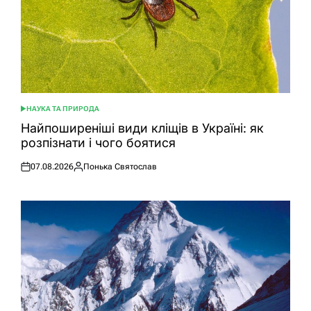
НАУКА ТА ПРИРОДА
ОПУБЛІКУВАТИ
У
Найпоширеніші види кліщів в Україні: як
розпізнати і чого боятися
07.08.2026
Понька Святослав
Оприлюднено
Опубліковано