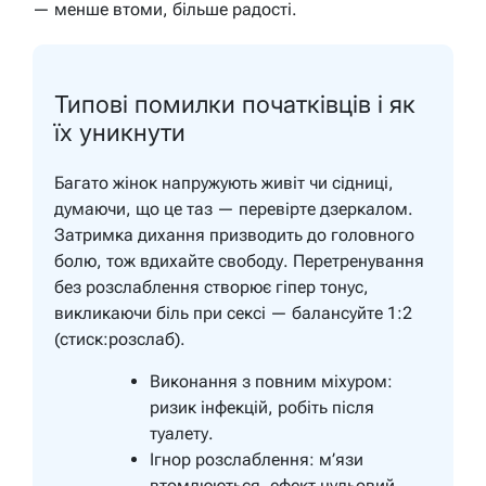
— менше втоми, більше радості.
Типові помилки початківців і як
їх уникнути
Багато жінок напружують живіт чи сідниці,
думаючи, що це таз — перевірте дзеркалом.
Затримка дихання призводить до головного
болю, тож вдихайте свободу. Перетренування
без розслаблення створює гіпер тонус,
викликаючи біль при сексі — балансуйте 1:2
(стиск:розслаб).
Виконання з повним міхуром:
ризик інфекцій, робіть після
туалету.
Ігнор розслаблення: м’язи
втомлюються, ефект нульовий.