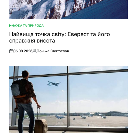
НАУКА ТА ПРИРОДА
ОПУБЛІКУВАТИ
У
Найвища точка світу: Еверест та його
справжня висота
06.08.2026
Понька Святослав
Оприлюднено
Опубліковано