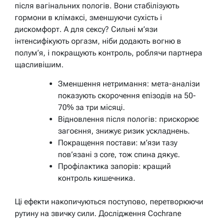
після вагінальних пологів. Вони стабілізують
гормони в клімаксі, зменшуючи сухість і
дискомфорт. А для сексу? Сильні м’язи
інтенсифікують оргазм, ніби додають вогню в
полум’я, і покращують контроль, роблячи партнера
щасливішим.
Зменшення нетримання: мета-аналізи
показують скорочення епізодів на 50-
70% за три місяці.
Відновлення після пологів: прискорює
загоєння, знижує ризик ускладнень.
Покращення постави: м’язи тазу
пов’язані з core, тож спина дякує.
Профілактика запорів: кращий
контроль кишечника.
Ці ефекти накопичуються поступово, перетворюючи
рутину на звичку сили. Дослідження Cochrane