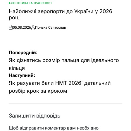
ЛОГІСТИКА ТА ТРАНСПОРТ
ОПУБЛІКУВАТИ
У
Найближчі аеропорти до України у 2026
році
05.08.2026
Понька Святослав
Оприлюднено
Опубліковано
Навігація
Попередній:
записів
Як дізнатись розмір пальця для ідеального
кільця
Наступний:
Як рахувати бали НМТ 2026: детальний
розбір крок за кроком
Залишити відповідь
Щоб відправити коментар вам необхідно