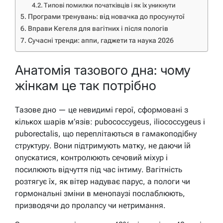
Типові помилки початківців і як їх уникнути
Програми тренувань: від новачка до просунутої
Вправи Кегеля для вагітних і після пологів
Сучасні тренди: аппи, гаджети та наука 2026
Анатомія тазового дна: чому
жінкам це так потрібно
Тазове дно — це невидимі герої, сформовані з
кількох шарів м’язів: pubococcygeus, iliococcygeus і
puborectalis, що переплітаються в гамакоподібну
структуру. Вони підтримують матку, не даючи їй
опускатися, контролюють сечовий міхур і
посилюють відчуття під час інтиму. Вагітність
розтягує їх, як вітер надуває парус, а пологи чи
гормональні зміни в менопаузі послаблюють,
призводячи до пролапсу чи нетримання.