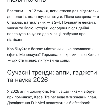
Вагітним — з 12 тижня, легкі стиски для підготовки
до пологів, полегшуючи потуги. Після кесарева — з
6 тижнів, вагінальних — з 2-4. Починайте лежачи,
уникайте болю. Історія: молодиця після двійні
повернула тонус за два місяці, забувши про
підтікання.
Комбінуйте з йогою: місток чи кішка посилюють
ефект. Менопауза? Гормональні креми плюс Кегель
— сухість минає, як туман на сонці.
Сучасні тренди: аппи, гаджети
та наука 2026
У 2026 аппи домінують: Perifit з датчиками вібрує
при помилках, Kegel Trainer веде 8-тижневий план.
Дослідження PubMed показують: з біоfeedback