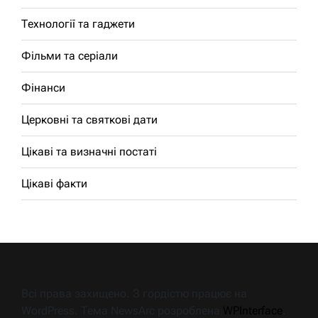
Технології та гаджети
Фільми та серіали
Фінанси
Церковні та святкові дати
Цікаві та визначні постаті
Цікаві факти
Всі права захищено. З гордістю працює на
WordPress. Тема NewsArc розроблена
WPInterface
.