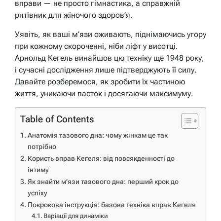
вправи — не просто гімнастика, а справжній
рятівник для жіночого здоров’я.
Уявіть, як ваші м’язи оживають, піднімаючись угору
при кожному скороченні, ніби ліфт у висотці.
Арнольд Кегель винайшов цю техніку ще 1948 року,
і сучасні дослідження лише підтверджують її силу.
Давайте розберемося, як зробити їх частиною
життя, уникаючи пасток і досягаючи максимуму.
Table of Contents
Анатомія тазового дна: чому жінкам це так
потрібно
Користь вправ Кегеля: від повсякденності до
інтиму
Як знайти м’язи тазового дна: перший крок до
успіху
Покрокова інструкція: базова техніка вправ Кегеля
Варіації для динаміки