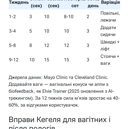
Тиждень
Варіація
(сек)
(сек)
сет
день
Повільні,
1-2
3
10
8-10
2
лежачи
Додати
3-4
5
10
10
3
сидячи
Швидкі +
5-8
8
12
12
3
ліфт
Стоячи +
9-12
10
15
15
3
ваги
Джерела даних: Mayo Clinic та Cleveland Clinic.
Додавайте ваги — вагінальні конуси чи аппи з
біоfeedback, як Elvie Trainer (2025 оновлення з AI-
трекингом). За 12 тижнів сила м’язів зростає на 40-
60%, за відгуками користувачок.
Вправи Кегеля для вагітних і
після пологів