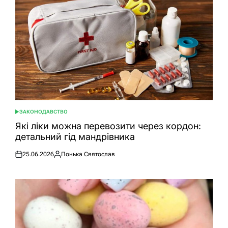
ЗАКОНОДАВСТВО
ОПУБЛІКУВАТИ
У
Які ліки можна перевозити через кордон:
детальний гід мандрівника
25.06.2026
Понька Святослав
Оприлюднено
Опубліковано