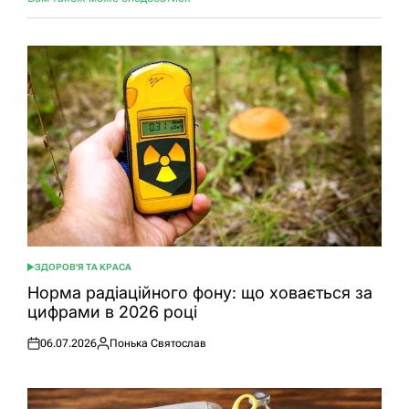
ЗДОРОВ'Я ТА КРАСА
ОПУБЛІКУВАТИ
У
Норма радіаційного фону: що ховається за
цифрами в 2026 році
06.07.2026
Понька Святослав
Оприлюднено
Опубліковано