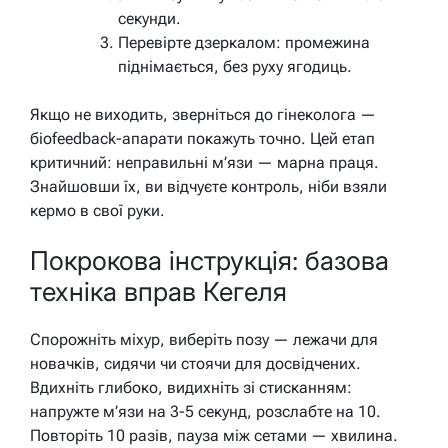
секунди.
Перевірте дзеркалом: промежина
піднімається, без руху ягодиць.
Якщо не виходить, зверніться до гінеколога —
біоfeedback-апарати покажуть точно. Цей етап
критичний: неправильні м’язи — марна праця.
Знайшовши їх, ви відчуєте контроль, ніби взяли
кермо в свої руки.
Покрокова інструкція: базова
техніка вправ Кегеля
Спорожніть міхур, виберіть позу — лежачи для
новачків, сидячи чи стоячи для досвідчених.
Вдихніть глибоко, видихніть зі стисканням:
напружте м’язи на 3-5 секунд, розслабте на 10.
Повторіть 10 разів, пауза між сетами — хвилина.