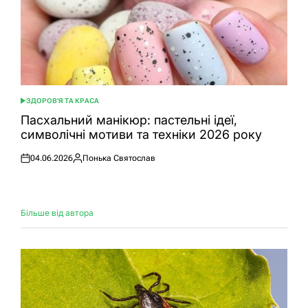
ЗДОРОВ'Я ТА КРАСА
ОПУБЛІКУВАТИ
У
Пасхальний манікюр: пастельні ідеї,
символічні мотиви та техніки 2026 року
04.06.2026
Понька Святослав
Оприлюднено
Опубліковано
Більше від автора