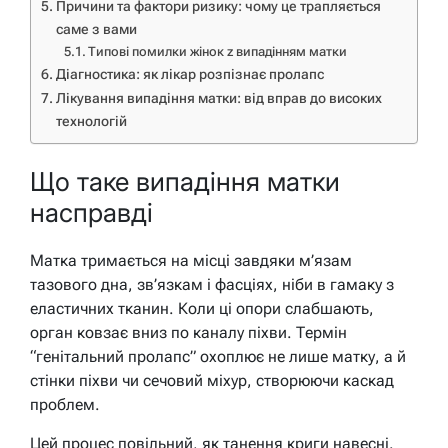
Причини та фактори ризику: чому це трапляється
саме з вами
Типові помилки жінок z випадінням матки
Діагностика: як лікар розпізнає пролапс
Лікування випадіння матки: від вправ до високих
технологій
Що таке випадіння матки
насправді
Матка тримається на місці завдяки м’язам
тазового дна, зв’язкам і фасціях, ніби в гамаку з
еластичних тканин. Коли ці опори слабшають,
орган ковзає вниз по каналу піхви. Термін
“генітальний пролапс” охоплює не лише матку, а й
стінки піхви чи сечовий міхур, створюючи каскад
проблем.
Цей процес повільний, як танення криги навесні.