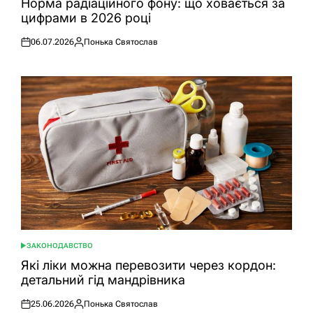
Норма радіаційного фону: що ховається за
цифрами в 2026 році
06.07.2026
Понька Святослав
Оприлюднено
Опубліковано
ЗАКОНОДАВСТВО
ОПУБЛІКУВАТИ
У
Які ліки можна перевозити через кордон:
детальний гід мандрівника
25.06.2026
Понька Святослав
Оприлюднено
Опубліковано