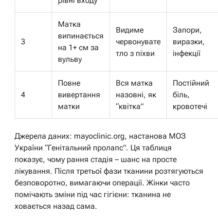
рівні входу
Матка
Видиме
Запори,
випинається
3
червонувате
виразки,
на 1+ см за
тло з піхви
інфекції
вульву
Повне
Вся матка
Постійний
4
вивертання
назовні, як
біль,
матки
“квітка”
кровотечі
Джерела даних: mayoclinic.org, настанова МОЗ
України “Генітальний пролапс”. Ця таблиця
показує, чому рання стадія – шанс на просте
лікування. Після третьої фази тканини розтягуються
безповоротно, вимагаючи операції. Жінки часто
помічають зміни під час гігієни: тканина не
ховається назад сама.