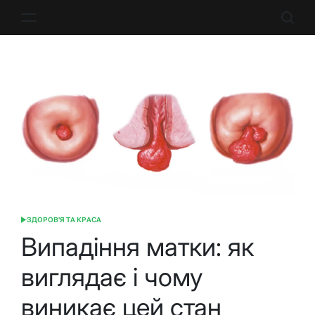
Перейти
до
вмісту
ЗДОРОВ'Я ТА КРАСА
ОПУБЛІКУВАТИ
У
Випадіння матки: як
виглядає і чому
виникає цей стан