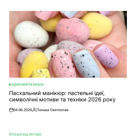
ЗДОРОВ'Я ТА КРАСА
ОПУБЛІКУВАТИ
У
Пасхальний манікюр: пастельні ідеї,
символічні мотиви та техніки 2026 року
04.06.2026
Понька Святослав
Оприлюднено
Опубліковано
Більше від автора