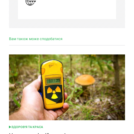
Вам також може сподобатися
ЗДОРОВ'Я ТА КРАСА
ОПУБЛІКУВАТИ
У