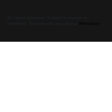
Всі права захищено. З гордістю працює на
WordPress. Тема NewsArc розроблена
WPInterface
.