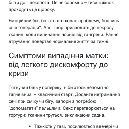
бігти до гінеколога. Це не соромно – тисячі жінок
проходять це щороку.
Емоційний бік: багато хто ховає проблему, боячись
слів “операція”. Але ігнор призводить до некрозу
тканин, коли випинання чорніє від гангрени. Раннє
втручання повертає нормальне життя за тижні.
Симптоми випадіння матки:
від легкого дискомфорту до
кризи
Тягнучий біль у попереку, ніби хтось непомітно
тягне вниз, – класичний старт. Додайте нетримання
сечі при сміху чи бігу, запори з потребою
“допомагати” пальцями. Секс перетворюється на
тортури: тканини труться, викликаючи садна.
Тяжкість у тазі, посилюється ввечері чи