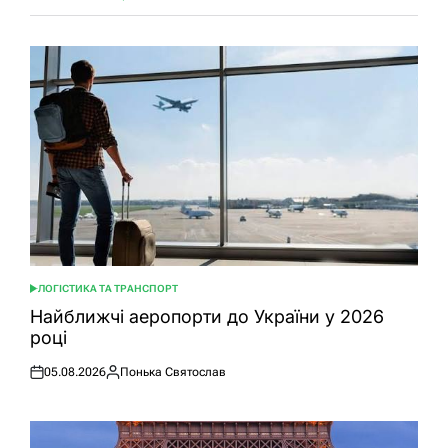
ЛОГІСТИКА ТА ТРАНСПОРТ
ОПУБЛІКУВАТИ
У
Найближчі аеропорти до України у 2026
році
05.08.2026
Понька Святослав
Оприлюднено
Опубліковано