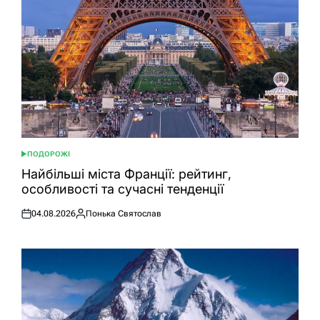
ПОДОРОЖІ
ОПУБЛІКУВАТИ
У
Найбільші міста Франції: рейтинг,
особливості та сучасні тенденції
04.08.2026
Понька Святослав
Оприлюднено
Опубліковано