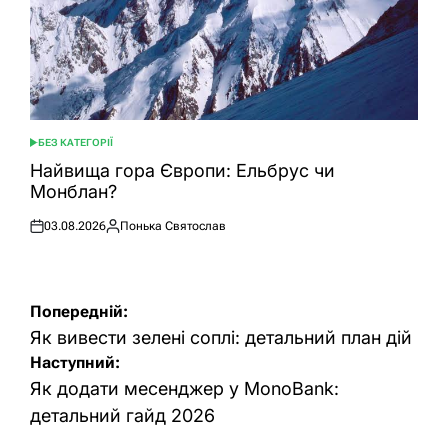
БЕЗ КАТЕГОРІЇ
ОПУБЛІКУВАТИ
У
Найвища гора Європи: Ельбрус чи
Монблан?
03.08.2026
Понька Святослав
Оприлюднено
Опубліковано
Навігація
Попередній:
записів
Як вивести зелені соплі: детальний план дій
Наступний:
Як додати месенджер у MonoBank:
детальний гайд 2026