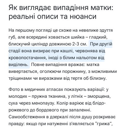
Як виглядає випадіння матки:
реальні описи та нюанси
На першому погляді це схоже на невелике здуття
губ, але всередині ховається шийка – гладкий,
блискучий циліндр довжиною 2-3 см.
При другій
стадії вона визирає при кашлі, червонява від
кровопостачання, іноді з білим нальотом від
виділень.
Повне випадіння вражає: матка
вивертається, оголюючи порожнину, з можливими
тріщинами чи виразками від тертя об білизну.
Фото в медичних атласах показують варіації: у
молодих – пружна тканина, у літніх – зморщена,
суха через менопаузу. Колір варіює від блідо-
рожевого до бордового при запаленні.
Самообстеження в дзеркалі після душу розкриває
правду: якщо при натуженні з’являється “грижа”,