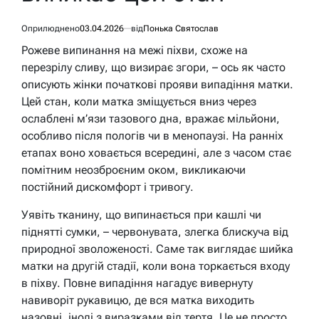
Оприлюднено
03.04.2026
від
Понька Святослав
Рожеве випинання на межі піхви, схоже на
перезрілу сливу, що визирає згори, – ось як часто
описують жінки початкові прояви випадіння матки.
Цей стан, коли матка зміщується вниз через
ослаблені м’язи тазового дна, вражає мільйони,
особливо після пологів чи в менопаузі. На ранніх
етапах воно ховається всередині, але з часом стає
помітним неозброєним оком, викликаючи
постійний дискомфорт і тривогу.
Уявіть тканину, що випинається при кашлі чи
піднятті сумки, – червонувата, злегка блискуча від
природної зволоженості. Саме так виглядає шийка
матки на другій стадії, коли вона торкається входу
в піхву. Повне випадіння нагадує вивернуту
навиворіт рукавицю, де вся матка виходить
назовні, іноді з виразками від тертя. Це не просто