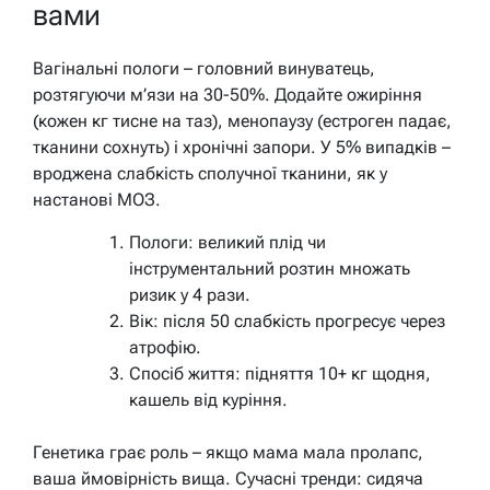
вами
Вагінальні пологи – головний винуватець,
розтягуючи м’язи на 30-50%. Додайте ожиріння
(кожен кг тисне на таз), менопаузу (естроген падає,
тканини сохнуть) і хронічні запори. У 5% випадків –
вроджена слабкість сполучної тканини, як у
настанові МОЗ.
Пологи: великий плід чи
інструментальний розтин множать
ризик у 4 рази.
Вік: після 50 слабкість прогресує через
атрофію.
Спосіб життя: підняття 10+ кг щодня,
кашель від куріння.
Генетика грає роль – якщо мама мала пролапс,
ваша ймовірність вища. Сучасні тренди: сидяча