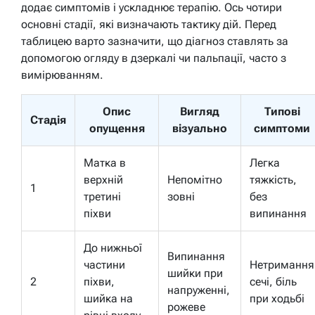
додає симптомів і ускладнює терапію. Ось чотири
основні стадії, які визначають тактику дій. Перед
таблицею варто зазначити, що діагноз ставлять за
допомогою огляду в дзеркалі чи пальпації, часто з
вимірюванням.
Опис
Вигляд
Типові
Стадія
опущення
візуально
симптоми
Матка в
Легка
верхній
Непомітно
тяжкість,
1
третині
зовні
без
піхви
випинання
До нижньої
Випинання
частини
Нетримання
шийки при
2
піхви,
сечі, біль
напруженні,
шийка на
при ходьбі
рожеве