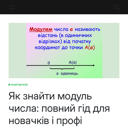
Перейти
до
вмісту
НАВЧАННЯ
ОПУБЛІКУВАТИ
У
Як знайти модуль
числа: повний гід для
новачків і профі