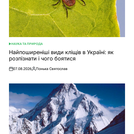
НАУКА ТА ПРИРОДА
ОПУБЛІКУВАТИ
У
Найпоширеніші види кліщів в Україні: як
розпізнати і чого боятися
07.08.2026
Понька Святослав
Оприлюднено
Опубліковано