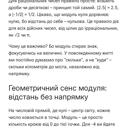
Для раціональних чисел правило просте: візьміть
дроби чи десяткові – принцип той самий. |2.5| = 2.5,
а |-1/2| = 1/2. Цікаво, що модуль нуля дорівнює
нулю, бо відстань до себе – нульова. Це правило діє
для всіх дійсних чисел, від цілих до ірраціональних,
як √2 чи π.
Чому це важливо? Бо модуль стирає знак,
фокусуючись на величині. У повсякденному житті
ми постійно думаємо про “скільки”, а не “куди” –
скільки кілометрів до міста, незалежно від
напрямку.
Геометричний сенс модуля:
відстань без напрямку
На числовій прямій, де нулі – центр світу, кожне
число ховається в точці. Модуль – це просто
кількість кроків від 0 до тієї точки. Для -4 ви йдете