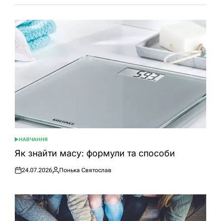
НАВЧАННЯ
ОПУБЛІКУВАТИ
У
Як знайти масу: формули та способи
24.07.2026
Понька Святослав
Оприлюднено
Опубліковано