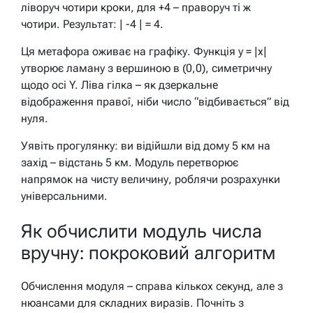
ліворуч чотири кроки, для +4 – праворуч ті ж
чотири. Результат: | -4 | = 4.
Ця метафора оживає на графіку. Функція y = |x|
утворює ламану з вершиною в (0,0), симетричну
щодо осі Y. Ліва гілка – як дзеркальне
відображення правої, ніби число “відбивається” від
нуля.
Уявіть прогулянку: ви відійшли від дому 5 км на
захід – відстань 5 км. Модуль перетворює
напрямок на чисту величину, роблячи розрахунки
універсальними.
Як обчислити модуль числа
вручну: покроковий алгоритм
Обчислення модуля – справа кількох секунд, але з
нюансами для складних виразів. Почніть з