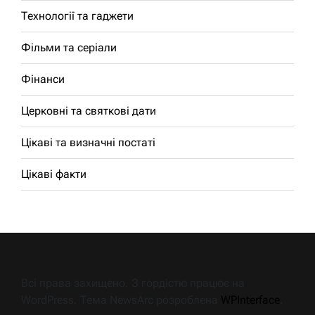
Технології та гаджети
Фільми та серіали
Фінанси
Церковні та святкові дати
Цікаві та визначні постаті
Цікаві факти
Всі права захищено. З гордістю працює на
WordPress. Тема NewsArc розроблена
WPInterface
.