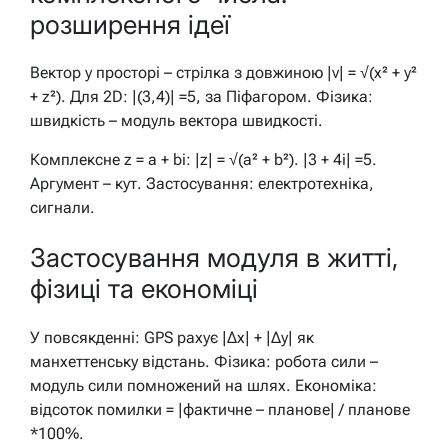
розширення ідеї
Вектор у просторі – стрілка з довжиною |v| = √(x² + y²
+ z²). Для 2D: |(3,4)| =5, за Піфагором. Фізика:
швидкість – модуль вектора швидкості.
Комплексне z = a + bi: |z| = √(a² + b²). |3 + 4i| =5.
Аргумент – кут. Застосування: електротехніка,
сигнали.
Застосування модуля в житті,
фізиці та економіці
У повсякденні: GPS рахує |Δx| + |Δy| як
манхеттенську відстань. Фізика: робота сили –
модуль сили помножений на шлях. Економіка:
відсоток помилки = |фактичне – планове| / планове
*100%.