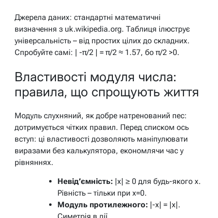
Джерела даних: стандартні математичні
визначення з uk.wikipedia.org. Таблиця ілюструє
універсальність – від простих цілих до складних.
Спробуйте самі: | -π/2 | = π/2 ≈ 1.57, бо π/2 >0.
Властивості модуля числа:
правила, що спрощують життя
Модуль слухняний, як добре натренований пес:
дотримується чітких правил. Перед списком ось
вступ: ці властивості дозволяють маніпулювати
виразами без калькулятора, економлячи час у
рівняннях.
Невід’ємність:
|x| ≥ 0 для будь-якого x.
Рівність – тільки при x=0.
Модуль протилежного:
|-x| = |x|.
Симетрія в дії.