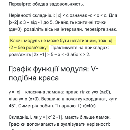
Перевірте: обидва задовольняють.
Нерівності складніші: |x| < c означає -c < x < c. Для
|x-2| ≤ 3 – від -1 до 5. Знайдіть критичні точки
(де=0), розділіть вісь на інтервали, перевірте знак.
Ключ: модуль не може бути негативним, тож |x| =
-2 – без розв’язку!
Практикуйте на прикладах:
розв’яжіть |2x +1| > 5 – x < -3 або x > 2.
Графік функції модуля: V-
подібна краса
y = |x| – класична ламана: права гілка y=x (x≥0),
ліва y=-x (x<0). Вершина в початку координат, кути
45°. Симетрія робить її парною: f(-x)=f(x).
Складніші, як y = |x^2 -1|, мають більше ламок.
Графіки допомагають візуалізувати нерівності: