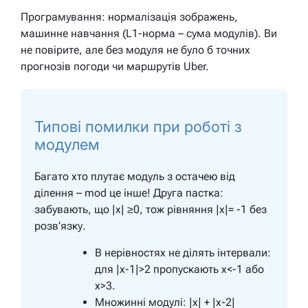
Програмування: нормалізація зображень,
машинне навчання (L1-норма – сума модулів). Ви
не повірите, але без модуля не було б точних
прогнозів погоди чи маршрутів Uber.
Типові помилки при роботі з
модулем
Багато хто плутає модуль з остачею від
ділення – mod це інше! Друга пастка:
забувають, що |x| ≥0, тож рівняння |x|= -1 без
розв’язку.
В нерівностях не ділять інтервали:
для |x-1|>2 пропускають x<-1 або
x>3.
Множинні модулі: |x| + |x-2|