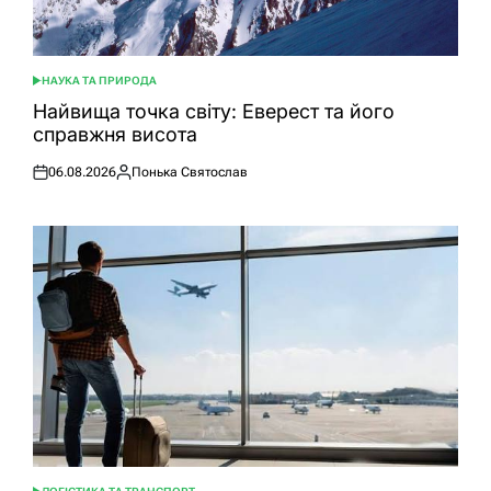
НАУКА ТА ПРИРОДА
ОПУБЛІКУВАТИ
У
Найвища точка світу: Еверест та його
справжня висота
06.08.2026
Понька Святослав
Оприлюднено
Опубліковано