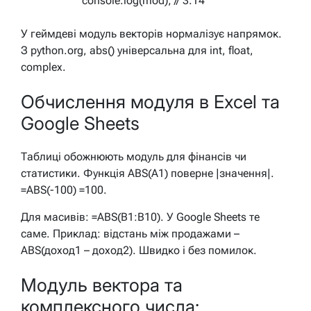
console.log(mod); // 3.14
У геймдеві модуль векторів нормалізує напрямок.
З python.org, abs() універсальна для int, float,
complex.
Обчислення модуля в Excel та
Google Sheets
Таблиці обожнюють модуль для фінансів чи
статистики. Функція ABS(A1) поверне |значення|.
=ABS(-100) =100.
Для масивів: =ABS(B1:B10). У Google Sheets те
саме. Приклад: відстань між продажами –
ABS(доход1 – доход2). Швидко і без помилок.
Модуль вектора та
комплексного числа: