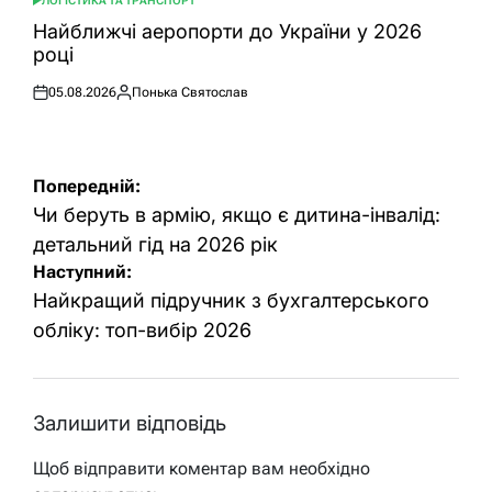
ЛОГІСТИКА ТА ТРАНСПОРТ
ОПУБЛІКУВАТИ
У
Найближчі аеропорти до України у 2026
році
05.08.2026
Понька Святослав
Оприлюднено
Опубліковано
Навігація
Попередній:
записів
Чи беруть в армію, якщо є дитина-інвалід:
детальний гід на 2026 рік
Наступний:
Найкращий підручник з бухгалтерського
обліку: топ-вибір 2026
Залишити відповідь
Щоб відправити коментар вам необхідно