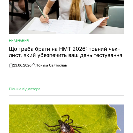
НАВЧАННЯ
ОПУБЛІКУВАТИ
У
Що треба брати на НМТ 2026: повний чек-
лист, який убезпечить ваш день тестування
23.06.2026
Понька Святослав
Оприлюднено
Опубліковано
Більше від автора