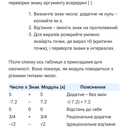
перевірки знаку аргументу всередині | |.
Визначте знак числа: додатне чи нуль –
копіюйте як є.
Від’ємне – змініть знак на протилежний.
Для виразів розкрийте умовно:
знайдіть точки, де вираз =0 (критичні
точки), і перевірте знаки в інтервалах.
Після списку ось таблиця з прикладами для
наочності. Вона показує, як модуль поводиться з
різними типами чисел.
Число x
Знак
Модуль |x|
Пояснення
5
+
5
Додатне – без змін
-7.2
–
7.2
-(-7.2) = 7.2
0
0
0
Відстань до себе
3/4
+
3/4
Раціональне додатне
-√2
–
√2
Ірраціональне від’ємне