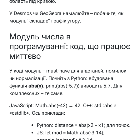
область під кривою.
У Desmos чи GeoGebra намалюйте – побачите, як
модуль “складає” графік угору.
Модуль числа в
програмуванні: код, що працює
миттєво
У коді модуль – must-have для відстаней, помилок
чи нормалізації. Почніть з Python: вбудована
функція
abs(x)
. print(abs(-5.7)) виводить 5.7. Для
комплексних – те саме.
JavaScript: Math.abs(-42) → 42. C++: std::abs з
<cstdlib>. Ось приклади:
Python:
distance = abs(x2 – x1)
для точок.
JS: let mod = Math.abs(-3.14);