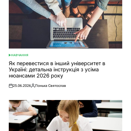
НАВЧАННЯ
ОПУБЛІКУВАТИ
У
Як перевестися в інший університет в
Україні: детальна інструкція з усіма
нюансами 2026 року
25.06.2026
Понька Святослав
Оприлюднено
Опубліковано