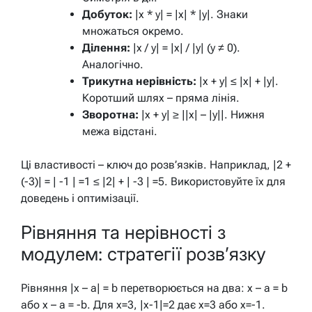
Добуток:
|x * y| = |x| * |y|. Знаки
множаться окремо.
Ділення:
|x / y| = |x| / |y| (y ≠ 0).
Аналогічно.
Трикутна нерівність:
|x + y| ≤ |x| + |y|.
Коротший шлях – пряма лінія.
Зворотна:
|x + y| ≥ ||x| – |y||. Нижня
межа відстані.
Ці властивості – ключ до розв’язків. Наприклад, |2 +
(-3)| = | -1 | =1 ≤ |2| + | -3 | =5. Використовуйте їх для
доведень і оптимізації.
Рівняння та нерівності з
модулем: стратегії розв’язку
Рівняння |x – a| = b перетворюється на два: x – a = b
або x – a = -b. Для x=3, |x-1|=2 дає x=3 або x=-1.