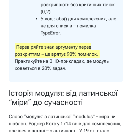
розкривають без критичних точок
(0,2).
У коді: abs() для комплексних, але
не для списків – помилка
TypeError.
Перевіряйте знак аргументу перед
розкриттям – це врятує 90% помилок.
Практикуйте на ЗНО-прикладах, де модуль
ховається в 20% задач.
Історія модуля: від латинської
“міри” до сучасності
Слово “модуль” з латинської “modulus” – міра чи
шаблон. Роджер Котс у 1714 ввів для комплексних,
але ідея відстані – з античності. У 19 ст. стало