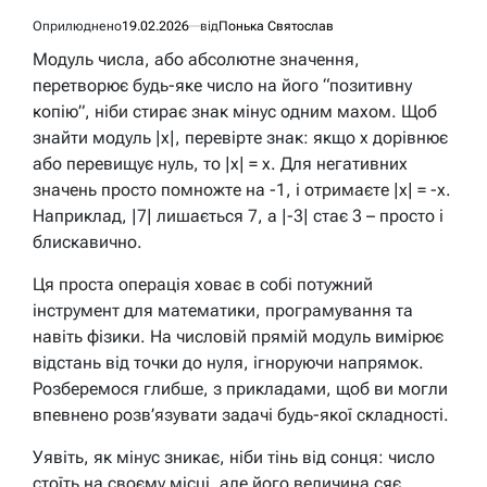
Оприлюднено
19.02.2026
від
Понька Святослав
Модуль числа, або абсолютне значення,
перетворює будь-яке число на його “позитивну
копію”, ніби стирає знак мінус одним махом. Щоб
знайти модуль |x|, перевірте знак: якщо x дорівнює
або перевищує нуль, то |x| = x. Для негативних
значень просто помножте на -1, і отримаєте |x| = -x.
Наприклад, |7| лишається 7, а |-3| стає 3 – просто і
блискавично.
Ця проста операція ховає в собі потужний
інструмент для математики, програмування та
навіть фізики. На числовій прямій модуль вимірює
відстань від точки до нуля, ігноруючи напрямок.
Розберемося глибше, з прикладами, щоб ви могли
впевнено розв’язувати задачі будь-якої складності.
Уявіть, як мінус зникає, ніби тінь від сонця: число
стоїть на своєму місці, але його величина сяє