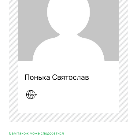
Понька Святослав
Вам також може сподобатися