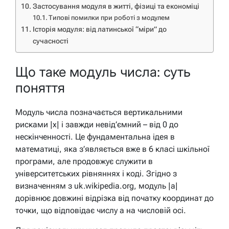
Застосування модуля в житті, фізиці та економіці
Типові помилки при роботі з модулем
Історія модуля: від латинської “міри” до
сучасності
Що таке модуль числа: суть
поняття
Модуль числа позначається вертикальними
рисками |x| і завжди невід’ємний – від 0 до
нескінченності. Це фундаментальна ідея в
математиці, яка з’являється вже в 6 класі шкільної
програми, але продовжує служити в
університетських рівняннях і коді. Згідно з
визначенням з uk.wikipedia.org, модуль |a|
дорівнює довжині відрізка від початку координат до
точки, що відповідає числу a на числовій осі.