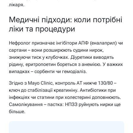
лікаря.
Медичні підходи: коли потрібні
ліки та процедури
Нефролог призначає інгібітори АПФ (еналаприл) чи
сартани – вони розширюють судини нирок,
знижуючи тиск у клубочках. Діуретики виводять
рідину, еритропоетин бореться з анемією. У важких
випадках – сорбенти чи гемодіаліз.
Згідно з Mayo Clinic, контроль АТ нижче 130/80 –
ключ до стабілізації креатиніну. Антибіотики при
інфекціях чи статини при холестерині доповнюють.
Самолікування – пастка: НПЗЗ руйнують нирки ще
більше.