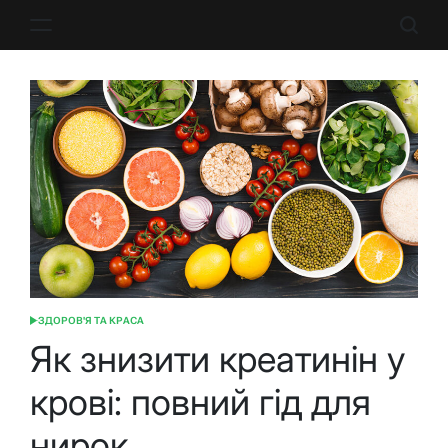
Перейти
до
вмісту
ЗДОРОВ'Я ТА КРАСА
ОПУБЛІКУВАТИ
У
Як знизити креатинін у
крові: повний гід для
нирок