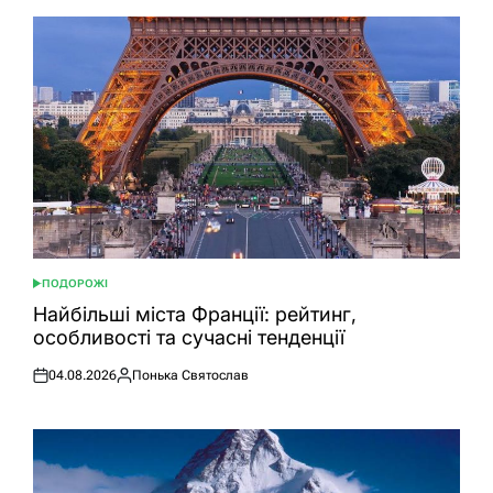
ПОДОРОЖІ
ОПУБЛІКУВАТИ
У
Найбільші міста Франції: рейтинг,
особливості та сучасні тенденції
04.08.2026
Понька Святослав
Оприлюднено
Опубліковано