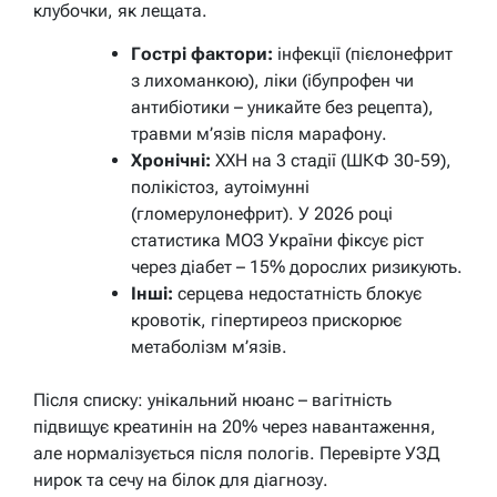
клубочки, як лещата.
Гострі фактори:
інфекції (пієлонефрит
з лихоманкою), ліки (ібупрофен чи
антибіотики – уникайте без рецепта),
травми м’язів після марафону.
Хронічні:
ХХН на 3 стадії (ШКФ 30-59),
полікістоз, аутоімунні
(гломерулонефрит). У 2026 році
статистика МОЗ України фіксує ріст
через діабет – 15% дорослих ризикують.
Інші:
серцева недостатність блокує
кровотік, гіпертиреоз прискорює
метаболізм м’язів.
Після списку: унікальний нюанс – вагітність
підвищує креатинін на 20% через навантаження,
але нормалізується після пологів. Перевірте УЗД
нирок та сечу на білок для діагнозу.