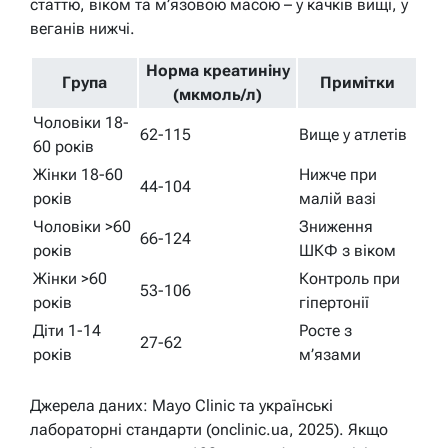
статтю, віком та м’язовою масою – у качків вищі, у
веганів нижчі.
Норма креатиніну
Група
Примітки
(мкмоль/л)
Чоловіки 18-
62-115
Вище у атлетів
60 років
Жінки 18-60
Нижче при
44-104
років
малій вазі
Чоловіки >60
Зниження
66-124
років
ШКФ з віком
Жінки >60
Контроль при
53-106
років
гіпертонії
Діти 1-14
Росте з
27-62
років
м’язами
Джерела даних: Mayo Clinic та українські
лабораторні стандарти (onclinic.ua, 2025). Якщо