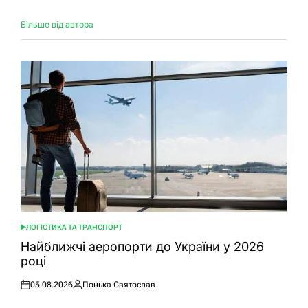
Більше від автора
ЛОГІСТИКА ТА ТРАНСПОРТ
ОПУБЛІКУВАТИ
У
Найближчі аеропорти до України у 2026
році
05.08.2026
Понька Святослав
Оприлюднено
Опубліковано