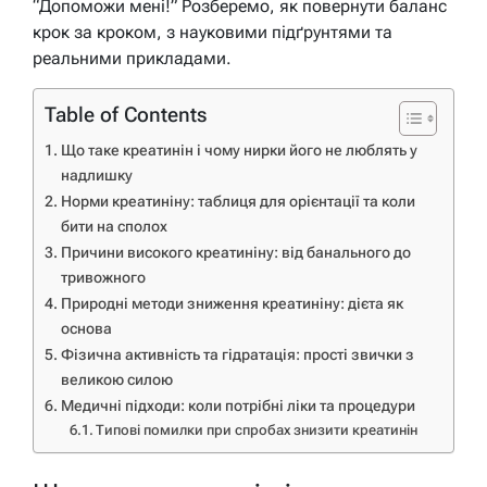
“Допоможи мені!” Розберемо, як повернути баланс
крок за кроком, з науковими підґрунтями та
реальними прикладами.
Table of Contents
Що таке креатинін і чому нирки його не люблять у
надлишку
Норми креатиніну: таблиця для орієнтації та коли
бити на сполох
Причини високого креатиніну: від банального до
тривожного
Природні методи зниження креатиніну: дієта як
основа
Фізична активність та гідратація: прості звички з
великою силою
Медичні підходи: коли потрібні ліки та процедури
Типові помилки при спробах знизити креатинін