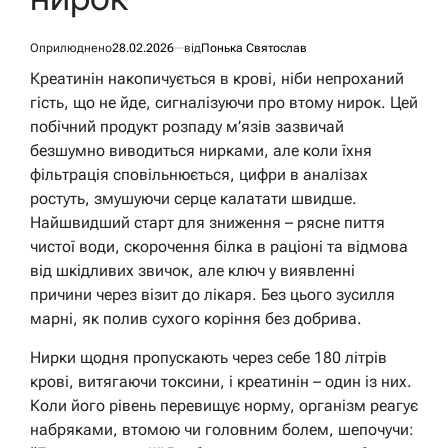
Оприлюднено
28.02.2026
від
Понька Святослав
Креатинін накопичується в крові, ніби непроханий
гість, що не йде, сигналізуючи про втому нирок. Цей
побічний продукт розпаду м’язів зазвичай
безшумно виводиться нирками, але коли їхня
фільтрація сповільнюється, цифри в аналізах
ростуть, змушуючи серце калатати швидше.
Найшвидший старт для зниження – рясне пиття
чистої води, скорочення білка в раціоні та відмова
від шкідливих звичок, але ключ у виявленні
причини через візит до лікаря. Без цього зусилля
марні, як полив сухого коріння без добрива.
Нирки щодня пропускають через себе 180 літрів
крові, витягаючи токсини, і креатинін – один із них.
Коли його рівень перевищує норму, організм реагує
набряками, втомою чи головним болем, шепочучи: