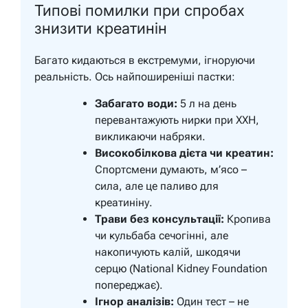
Типові помилки при спробах
знизити креатинін
Багато кидаються в екстремуми, ігноруючи
реальність. Ось найпоширеніші пастки:
Забагато води:
5 л на день
перевантажують нирки при ХХН,
викликаючи набряки.
Високобілкова дієта чи креатин:
Спортсмени думають, м’ясо –
сила, але це паливо для
креатиніну.
Трави без консультації:
Кропива
чи кульбаба сечогінні, але
накопичують калій, шкодячи
серцю (National Kidney Foundation
попереджає).
Ігнор аналізів:
Один тест – не