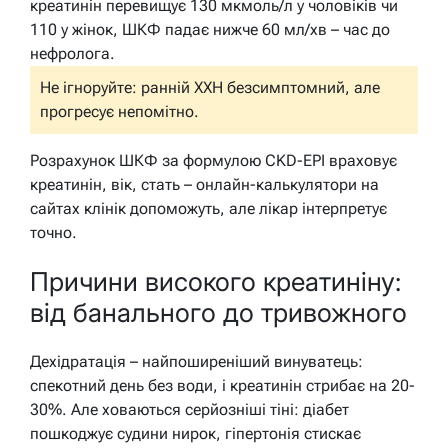
креатинін перевищує 130 мкмоль/л у чоловіків чи
110 у жінок, ШКФ падає нижче 60 мл/хв – час до
нефролога.
Не ігноруйте: ранній ХХН безсимптомний, але
прогресує непомітно.
Розрахунок ШКФ за формулою CKD-EPI враховує
креатинін, вік, стать – онлайн-калькулятори на
сайтах клінік допоможуть, але лікар інтерпретує
точно.
Причини високого креатиніну:
від банального до тривожного
Дехідратація – найпоширеніший винуватець:
спекотний день без води, і креатинін стрибає на 20-
30%. Але ховаються серйозніші тіні: діабет
пошкоджує судини нирок, гіпертонія стискає