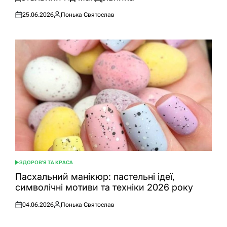
25.06.2026
Понька Святослав
Оприлюднено
Опубліковано
ЗДОРОВ'Я ТА КРАСА
ОПУБЛІКУВАТИ
У
Пасхальний манікюр: пастельні ідеї,
символічні мотиви та техніки 2026 року
04.06.2026
Понька Святослав
Оприлюднено
Опубліковано