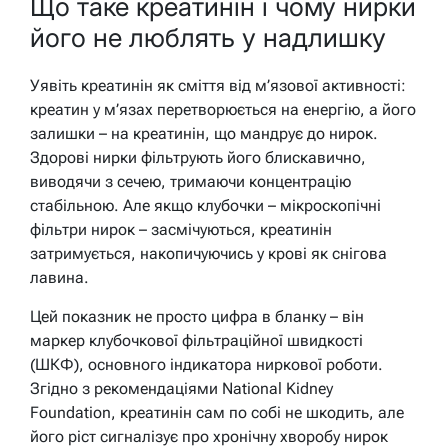
Що таке креатинін і чому нирки
його не люблять у надлишку
Уявіть креатинін як сміття від м’язової активності:
креатин у м’язах перетворюється на енергію, а його
залишки – на креатинін, що мандрує до нирок.
Здорові нирки фільтрують його блискавично,
виводячи з сечею, тримаючи концентрацію
стабільною. Але якщо клубочки – мікроскопічні
фільтри нирок – засмічуються, креатинін
затримується, накопичуючись у крові як снігова
лавина.
Цей показник не просто цифра в бланку – він
маркер клубочкової фільтраційної швидкості
(ШКФ), основного індикатора ниркової роботи.
Згідно з рекомендаціями National Kidney
Foundation, креатинін сам по собі не шкодить, але
його ріст сигналізує про хронічну хворобу нирок