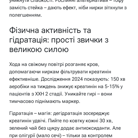
уникнути слабкості. Рослинні альтернативи – тофу
замість стейка – дають ефект, ніби нирки зітхнули з
полегшенням.
Фізична активність та
гідратація: прості звички з
великою силою
Хода на свіжому повітрі розганяє кров,
допомагаючи ниркам фільтрувати креатинін
ефективніше. Дослідження 2024 показують: 150 хв
аеробіки на тиждень знижує креатинін на 5-15% у
пацієнтів з ХХН 2 стадії. Уникайте гирі – вони
тимчасово піднімають маркер.
Гідратація – магія: дегідратація зосереджує
креатинін удвічі. Пийте по ковтку кожні 30 хв,
зелений чай без цукру додає антиоксиданти. Але
при олігурії (мало сечі) – тільки за контролем