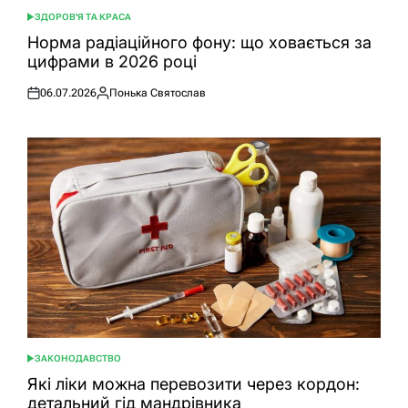
ЗДОРОВ'Я ТА КРАСА
ОПУБЛІКУВАТИ
У
Норма радіаційного фону: що ховається за
цифрами в 2026 році
06.07.2026
Понька Святослав
Оприлюднено
Опубліковано
ЗАКОНОДАВСТВО
ОПУБЛІКУВАТИ
У
Які ліки можна перевозити через кордон:
детальний гід мандрівника