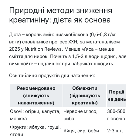
Природні методи зниження
креатиніну: дієта як основа
Дієта – король змін: низькобілкова (0,6-0,8 г/кг
ваги) сповільнює прогрес ХХН, за мета-аналізом
2025 у Nutrition Reviews. Менше м’яса – менше
сміття для нирок. Почніть з 1,5-2 л води щодня, але
вимірюйте – надлишок при набряках шкодить.
Ось таблиця продуктів для натхнення:
Рекомендовано
Обмежити
Порції
(знижують
(підвищують
на день
навантаження)
креатинін)
Овочі: огірки, капуста,
Червоне м’ясо,
300-500
морква
риба
г овочів
Фрукти: яблука, груші,
Яйця, сир, боби
2-3 шт.
ягоди