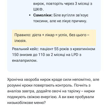
вирок, повторіть через 3 місяці з
ШКФ.
Самоліки:
Біле вугілля зв’язує
токсини, але не лікує причину.
Правило: дієта + лікар = успіх, без цього –
ілюзія.
Реальний кейс: пацієнт 55 років з креатиніном
150 знизив до 110 за 2 місяці на LPD з
еналаприлом.
Хронічна хвороба нирок краде сили непомітно, але
розумні кроки повертають контроль. Почніть з
аналіза завтра, додайте овочі на тарілку – нирки
подякують свіжою енергією. А ви вже пробували
низькобілкове меню?