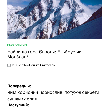
БЕЗ КАТЕГОРІЇ
ОПУБЛІКУВАТИ
У
Найвища гора Європи: Ельбрус чи
Монблан?
03.08.2026
Понька Святослав
Оприлюднено
Опубліковано
Навігація
Попередній:
записів
Чим корисний чорнослив: потужні секрети
сушених слив
Наступний: