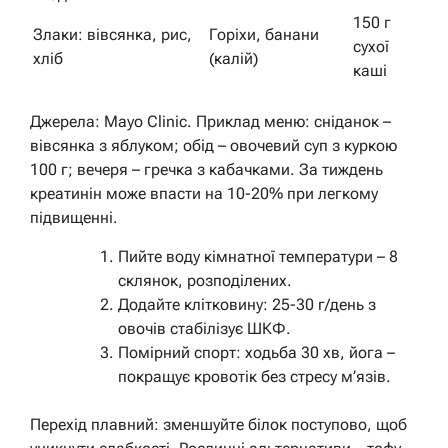
150 г
Злаки: вівсянка, рис,
Горіхи, банани
сухої
хліб
(калій)
каші
Джерела: Mayo Clinic. Приклад меню: сніданок –
вівсянка з яблуком; обід – овочевий суп з куркою
100 г; вечеря – гречка з кабачками. За тиждень
креатинін може впасти на 10-20% при легкому
підвищенні.
Пийте воду кімнатної температури – 8
склянок, розподілених.
Додайте клітковину: 25-30 г/день з
овочів стабілізує ШКФ.
Помірний спорт: ходьба 30 хв, йога –
покращує кровотік без стресу м’язів.
Перехід плавний: зменшуйте білок поступово, щоб