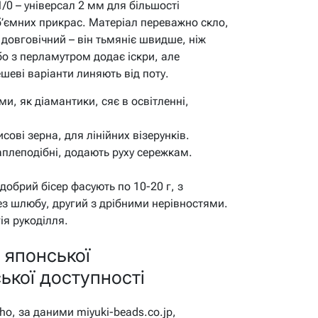
1/0 – універсал 2 мм для більшості
об’ємних прикрас. Матеріал переважно скло,
 довговічний – він тьмяніє швидше, ніж
бо з перламутром додає іскри, але
ешеві варіанти линяють від поту.
и, як діамантики, сяє в освітленні,
ові зерна, для лінійних візерунків.
плеподібні, додають руху сережкам.
добрий бісер фасують по 10-20 г, з
з шлюбу, другий з дрібними нерівностями.
ія рукоділля.
 японської
ької доступності
ho, за даними miyuki-beads.co.jp,