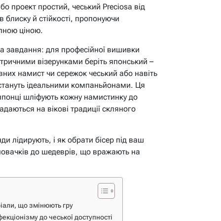
о проект простий, чеський Preciosa від
в блиску й стійкості, пропонуючи
пною ціною.
на завдання: для професійної вишивки
етричними візерунками беріть японський –
ивних намист чи сережок чеський або навіть
стануть ідеальними компаньйонами. Ця
 японці шліфують кожну намистинку до
ладаються на вікові традиції скляного
ди лідирують, і як обрати бісер під ваш
новачків до шедеврів, що вражають на
ріали, що змінюють гру
фекціонізму до чеської доступності