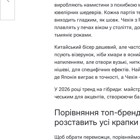
виробляють намистини з похибкою м
ювелірних шедеврів. Кожна партія те
виходить гладким, як шовк. Чехія з 
плавлять у печах віком у століття, д
тьмяніє роками.
Китайський бісер дешевий, але часто
псують візерунок, ніби хмари в ясни
напиленням, але отвори вузькі, нит
нішеві, для специфічних ефектів. На
де Японія виграє в точності, а Чехія 
У 2026 році тренд на гібриди: майст
чеським для акцентів, створюючи б
Порівняння топ-бренд
розставить усі крапки
Щоб обрати переможця, порівняймо 