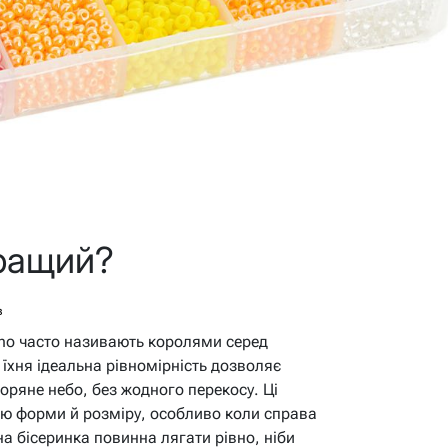
кращий?
в
Toho часто називають королями серед
їхня ідеальна рівномірність дозволяє
оряне небо, без жодного перекосу. Ці
стю форми й розміру, особливо коли справа
на бісеринка повинна лягати рівно, ніби