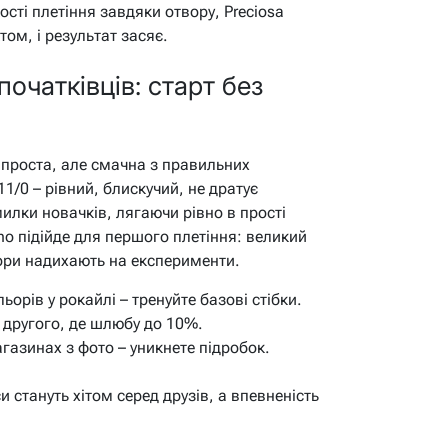
ості плетіння завдяки отвору, Preciosa
том, і результат засяє.
очатківців: старт без
 проста, але смачна з правильних
 11/0 – рівний, блискучий, не дратує
илки новачків, лягаючи рівно в прості
ho підійде для першого плетіння: великий
ори надихають на експерименти.
ьорів у рокайлі – тренуйте базові стібки.
е другого, де шлюбу до 10%.
газинах з фото – уникнете підробок.
 стануть хітом серед друзів, а впевненість