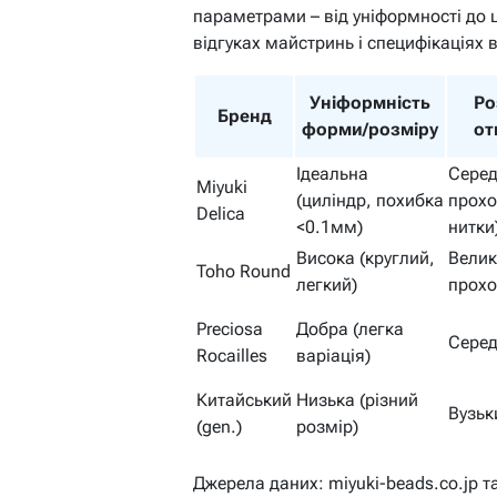
параметрами – від уніформності до ц
відгуках майстринь і специфікаціях 
Уніформність
Ро
Бренд
форми/розміру
от
Ідеальна
Серед
Miyuki
(циліндр, похибка
прох
Delica
<0.1мм)
нитки
Висока (круглий,
Велик
Toho Round
легкий)
прохо
Preciosa
Добра (легка
Серед
Rocailles
варіація)
Китайський
Низька (різний
Вузьк
(gen.)
розмір)
Джерела даних: miyuki-beads.co.jp та