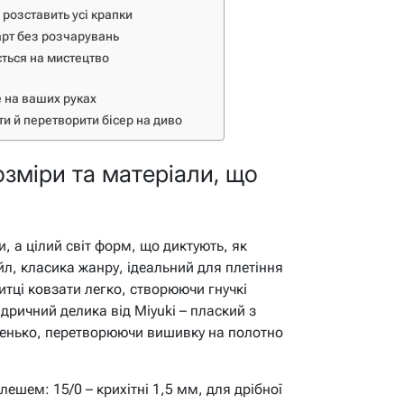
 розставить усі крапки
арт без розчарувань
ється на мистецтво
е на ваших руках
ти й перетворити бісер на диво
озміри та матеріали, що
и, а цілий світ форм, що диктують, як
л, класика жанру, ідеальний для плетіння
итці ковзати легко, створюючи гнучкі
дричний делика від Miyuki – плаский з
івненько, перетворюючи вишивку на полотно
шем: 15/0 – крихітні 1,5 мм, для дрібної