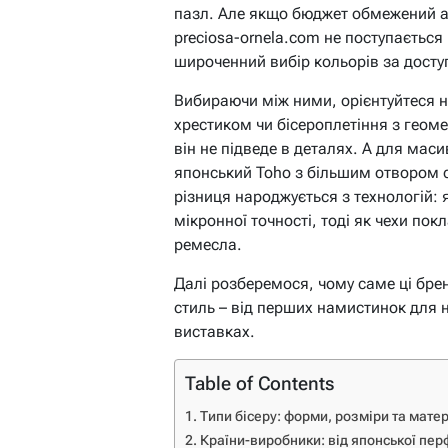
пазл. Але якщо бюджет обмежений аб
preciosa-ornela.com не поступається 
широченний вибір кольорів за досту
Вибираючи між ними, орієнтуйтеся 
хрестиком чи бісероплетіння з геом
він не підведе в деталях. А для мас
японський Toho з більшим отвором 
різниця народжується з технологій:
мікронної точності, тоді як чехи пок
ремесла.
Далі розберемося, чому саме ці брен
стиль – від перших намистинок для 
виставках.
Table of Contents
Типи бісеру: форми, розміри та мате
Країни-виробники: від японської пер