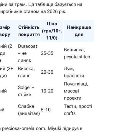
іни за грам. Ця таблиця базується на
виробників станом на 2026 рік.
Ціна
змір
Стійкість
Найкраще
(грн/10г,
вору
покриття
для
11/0)
ній (2
Duracoat
Вишивка,
оди
– не
25-35
peyote stitch
)
линяє
ий (3+
Висока,
Лум,
20-30
ди)
глянс
браслети
Початківці,
Solgel –
ній
10-20
масові
стійке
проекти
Слабка
Тести, прості
ий
5-10
(вицвітає)
crafts
 preciosa-ornela.com. Miyuki лідирує в