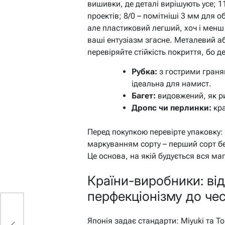
вишивки, де деталі вирішують усе; 1
проектів; 8/0 – помітніші 3 мм для 
але пластиковий легший, хоч і менш
ваші ентузіазм згасне. Металевий а
перевіряйте стійкість покриття, бо д
Рубка:
з гострими граням
ідеальна для намист.
Багет:
видовжений, як рис
Дропс чи перлинки:
кра
Перед покупкою перевірте упаковку: 
маркуванням сорту – перший сорт бе
Це основа, на якій будується вся маг
Країни-виробники: від
перфекціонізму до чес
Японія задає стандарти: Miyuki та To
-