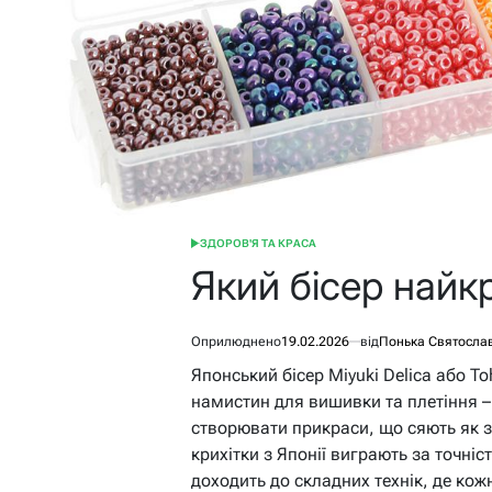
ЗДОРОВ'Я ТА КРАСА
ОПУБЛІКУВАТИ
У
Який бісер най
Оприлюднено
19.02.2026
від
Понька Святосла
Японський бісер Miyuki Delica або 
намистин для вишивки та плетіння – 
створювати прикраси, що сяють як з
крихітки з Японії виграють за точні
доходить до складних технік, де кож