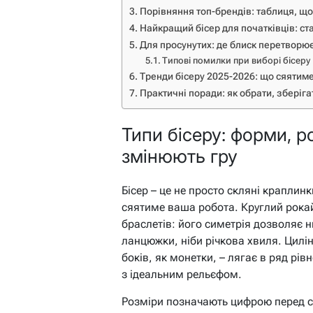
Порівняння топ-брендів: таблиця, що
Найкращий бісер для початківців: ст
Для просунутих: де блиск перетворю
Типові помилки при виборі бісеру
Тренди бісеру 2025-2026: що сяятим
Практичні поради: як обрати, зберіга
Типи бісеру: форми, р
змінюють гру
Бісер – це не просто скляні краплинк
сяятиме ваша робота. Круглий рокай
браслетів: його симетрія дозволяє н
ланцюжки, ніби річкова хвиля. Цилін
боків, як монетки, – лягає в ряд р
з ідеальним рельєфом.
Розміри позначають цифрою перед сле