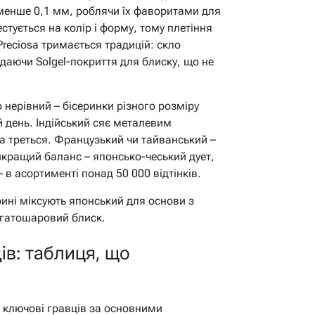
енше 0,1 мм, роблячи їх фаворитами для
стується на колір і форму, тому плетіння
Preciosa тримається традицій: скло
одаючи Solgel-покриття для блиску, що не
 нерівний – бісеринки різного розміру
й день. Індійський сяє металевим
ка треться. Французький чи тайванський –
йкращий баланс – японсько-чеський дует,
– в асортименті понад 50 000 відтінків.
рині міксують японський для основи з
агатошаровий блиск.
ів: таблиця, що
ключові гравців за основними