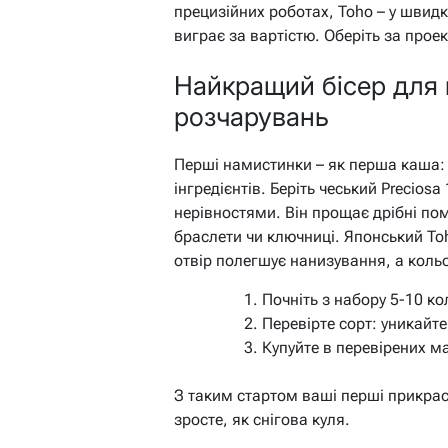
прецизійних роботах, Toho – у швидк
виграє за вартістю. Оберіть за проек
Найкращий бісер для п
розчарувань
Перші намистинки – як перша каша:
інгредієнтів. Беріть чеський Preciosa
нерівностями. Він прощає дрібні пом
браслети чи ключниці. Японський To
отвір полегшує нанизування, а коль
Почніть з набору 5-10 кол
Перевірте сорт: уникайт
Купуйте в перевірених ма
З таким стартом ваші перші прикраси
зросте, як снігова куля.