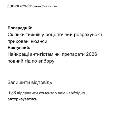
03.08.2026
Понька Святослав
Оприлюднено
Опубліковано
Навігація
Попередній:
записів
Скільки тижнів у році: точний розрахунок і
приховані нюанси
Наступний:
Найкращі антигістамінні препарати 2026:
повний гід по вибору
Залишити відповідь
Щоб відправити коментар вам необхідно
авторизуватись
.