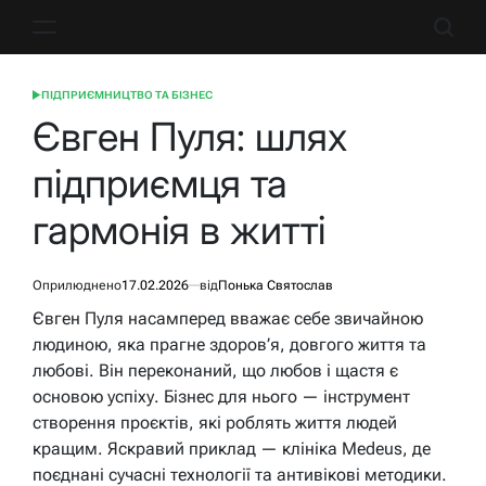
Перейти
до
вмісту
ПІДПРИЄМНИЦТВО ТА БІЗНЕС
ОПУБЛІКУВАТИ
У
Євген Пуля: шлях
підприємця та
гармонія в житті
Оприлюднено
17.02.2026
від
Понька Святослав
Євген Пуля насамперед вважає себе звичайною
людиною, яка прагне здоров’я, довгого життя та
любові. Він переконаний, що любов і щастя є
основою успіху. Бізнес для нього — інструмент
створення проєктів, які роблять життя людей
кращим. Яскравий приклад — клініка Medeus, де
поєднані сучасні технології та антивікові методики.