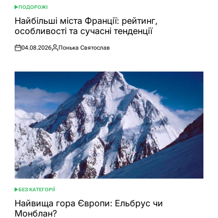
ПОДОРОЖІ
ОПУБЛІКУВАТИ
У
Найбільші міста Франції: рейтинг,
особливості та сучасні тенденції
04.08.2026
Понька Святослав
Оприлюднено
Опубліковано
БЕЗ КАТЕГОРІЇ
ОПУБЛІКУВАТИ
У
Найвища гора Європи: Ельбрус чи
Монблан?