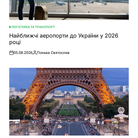
ЛОГІСТИКА ТА ТРАНСПОРТ
ОПУБЛІКУВАТИ
У
Найближчі аеропорти до України у 2026
році
05.08.2026
Понька Святослав
Оприлюднено
Опубліковано