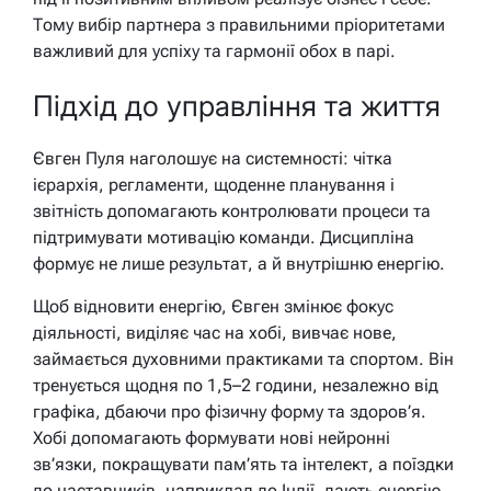
Тому вибір партнера з правильними пріоритетами
важливий для успіху та гармонії обох в парі.
Підхід до управління та життя
Євген Пуля наголошує на системності: чітка
ієрархія, регламенти, щоденне планування і
звітність допомагають контролювати процеси та
підтримувати мотивацію команди. Дисципліна
формує не лише результат, а й внутрішню енергію.
Щоб відновити енергію, Євген змінює фокус
діяльності, виділяє час на хобі, вивчає нове,
займається духовними практиками та спортом. Він
тренується щодня по 1,5–2 години, незалежно від
графіка, дбаючи про фізичну форму та здоров’я.
Хобі допомагають формувати нові нейронні
зв’язки, покращувати пам’ять та інтелект, а поїздки
до наставників, наприклад до Індії, дають енергію