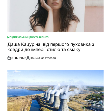
ПІДПРИЄМНИЦТВО ТА БІЗНЕС
ОПУБЛІКУВАТИ
У
Даша Кацуріна: від першого пуховика з
ковдри до імперії стилю та смаку
08.07.2026
Понька Святослав
Оприлюднено
Опубліковано