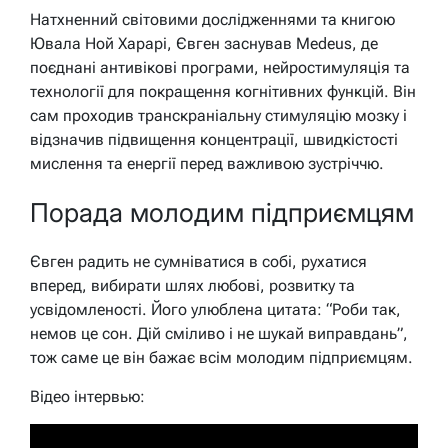
Натхненний світовими дослідженнями та книгою
Ювала Ной Харарі, Євген заснував Medeus, де
поєднані антивікові програми, нейростимуляція та
технології для покращення когнітивних функцій. Він
сам проходив транскраніальну стимуляцію мозку і
відзначив підвищення концентрації, швидкістості
мислення та енергії перед важливою зустріччю.
Порада молодим підприємцям
Євген радить не сумніватися в собі, рухатися
вперед, вибирати шлях любові, розвитку та
усвідомленості. Його улюблена цитата: “Роби так,
немов це сон. Дій сміливо і не шукай виправдань”,
тож саме це він бажає всім молодим підприємцям.
Відео інтервью: