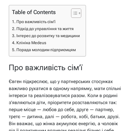
Table of Contents
Про важливість сім’ї
Підхід до управління та життя
Інтерес до розвитку та медицини
Клініка Medeus
Порада молодим підприємцям
Про важливість сім’ї
Євген підкреслює, що у партнерських стосунках
важливо рухатися в одному напрямку, мати спільні
інтереси та реалізовуватися разом. Коли в родині
з’являються діти, пріоритети розставляються так:
перше місце — любов до себе, друге — партнер,
третє — дитина, далі — робота, хобі, батьки, друзі.
Він вважає, що жінка акумулює енергію, а чоловік
під її позитивним впливом реалізує бізнес і себе.