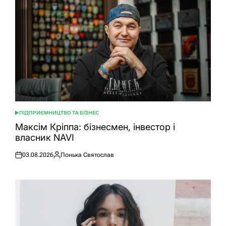
ПІДПРИЄМНИЦТВО ТА БІЗНЕС
ОПУБЛІКУВАТИ
У
Максім Кріппа: бізнесмен, інвестор і
власник NAVI
03.08.2026
Понька Святослав
Оприлюднено
Опубліковано