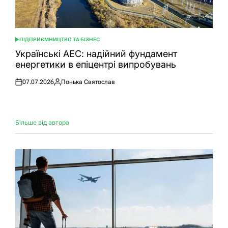
ПІДПРИЄМНИЦТВО ТА БІЗНЕС
ОПУБЛІКУВАТИ
У
Українські АЕС: надійний фундамент
енергетики в епіцентрі випробувань
07.07.2026
Понька Святослав
Оприлюднено
Опубліковано
Більше від автора