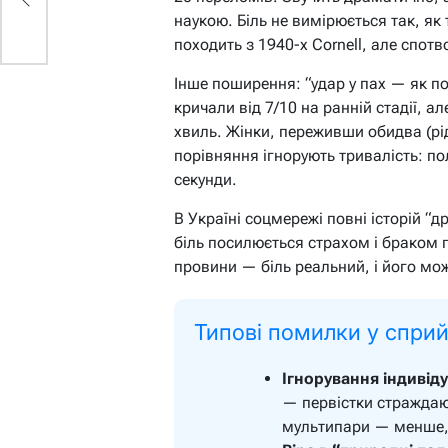
наукою. Біль не вимірюється так, як
походить з 1940-х Cornell, але спот
Інше поширення: “удар у пах — як п
кричали від 7/10 на ранній стадії, 
хвиль. Жінки, переживши обидва (рід
порівняння ігнорують тривалість: п
секунди.
В Україні соцмережі повні історій “д
біль посилюється страхом і браком п
провини — біль реальний, і його мо
Типові помилки у сприй
Ігнорування індивіду
— первістки страждаю
мультипари — менше, 