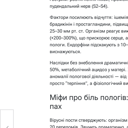
пудендальний нерв (S2–S4).
Фактори посилюють відчуття: ішемія
брадикінін і простагландини, підви
25–30 мм рт. ст. Організм реагує в
(+200–300%), що прискорює серце, а
пологи. Ендорфіни підскакують з 10–
виснажуються.
Наслідки без знеболення драматичні
50%, метаболічний ацидоз у матері.
аномалії пологової діяльності — від
просто “терпіння”, а фізіологічний в
Міфи про біль пологів:
пах
Вірусні пости стверджують: організм
я
20 переломів. Звучить драматично, 