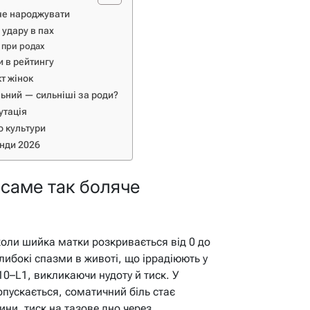
яче народжувати
 удару в пах
 при родах
и в рейтингу
т жінок
льний — сильніші за роди?
утація
о культури
енди 2026
 саме так боляче
коли шийка матки розкривається від 0 до
глибокі спазми в животі, що іррадіюють у
10–L1, викликаючи нудоту й тиск. У
опускається, соматичний біль стає
ни, тиск на тазове дно через