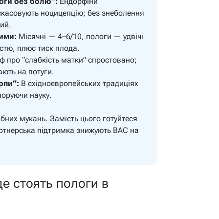
логи без болю”:
Ендорфіни
скасовують ноцицепцію; без знеболення
ий.
ими:
Місячні — 4–6/10, пологи — удвічі
істю, плюс тиск плода.
ф про “слабкість матки” спростовано;
ають на потуги.
рпи”:
В східноєвропейських традиціях
норуючи науку.
бних мукань. Замість цього готуйтеся
артнерська підтримка знижують ВАС на
де стоять пологи в