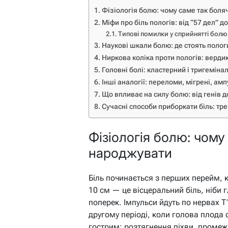
Фізіологія болю: чому саме так бол
Міфи про біль пологів: від “57 дел” до
Типові помилки у сприйнятті болю
Наукові шкали болю: де стоять полог
Ниркова коліка проти пологів: вердик
Головні болі: кластерний і тригеміна
Інші аналогії: переломи, мігрені, амп
Що впливає на силу болю: від генів д
Сучасні способи приборкати біль: тр
Фізіологія болю: чому
народжувати
Біль починається з перших перейм, 
10 см — це вісцеральний біль, ніби 
поперек. Імпульси йдуть по нервах Т
другому періоді, коли голова плода 
гострим: розтягнення піхви, промежи