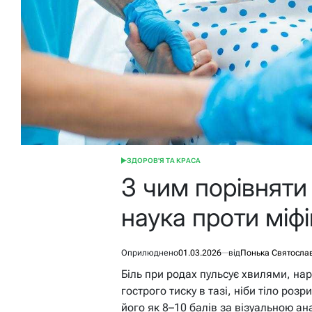
ЗДОРОВ'Я ТА КРАСА
ОПУБЛІКУВАТИ
У
З чим порівняти 
наука проти міфі
Оприлюднено
01.03.2026
від
Понька Святосла
Біль при родах пульсує хвилями, нар
гострого тиску в тазі, ніби тіло роз
його як 8–10 балів за візуальною а