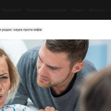
Подорожі
Поради та лайфхаки
Спорт
Фінанси
и родах: наука проти міфів