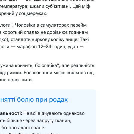
 температура; шкали суб’єктивні. Цей міф
ворений у соцмережах.
ологи”. Чоловіки в симуляторах перейм
але короткий спалах не дорівнює годинам
ко), ставлять ниркову коліку вище. Такі
ологи — марафон 12–24 годин, удар —
ружина кричить, бо слабка”, але реальність:
ідтримки. Розвіювання міфів звільняє від
жна полегшити.
нятті болю при родах
альності:
Не всі відчувають однаково
ть більше через напругу тканин,
бо тіло адаптоване.