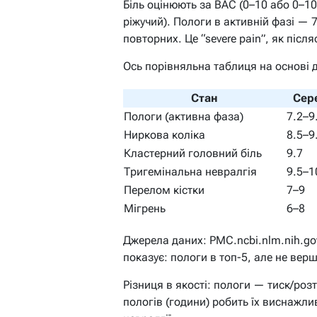
Біль оцінюють за ВАС (0–10 або 0–100
ріжучий). Пологи в активній фазі — 7
повторних. Це “severe pain”, як після
Ось порівняльна таблиця на основі 
Стан
Сер
Пологи (активна фаза)
7.2–9
Ниркова коліка
8.5–9
Кластерний головний біль
9.7
Тригемінальна невралгія
9.5–1
Перелом кістки
7–9
Мігрень
6–8
Джерела даних: PMC.ncbi.nlm.nih.go
показує: пологи в топ-5, але не вер
Різниця в якості: пологи — тиск/роз
пологів (години) робить їх виснажлив