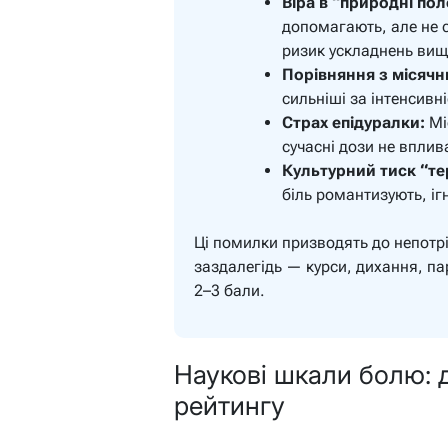
Віра в “природні по
допомагають, але не 
ризик ускладнень вищ
Порівняння з місячн
сильніші за інтенсивн
Страх епідуралки:
Мі
сучасні дози не вплив
Культурний тиск “те
біль романтизують, іг
Ці помилки призводять до непотрі
заздалегідь — курси, дихання, п
2–3 бали.
Наукові шкали болю: 
рейтингу