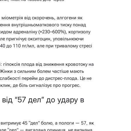
 міометрія від скорочень, алгогени як
щення внутрішньоматкового тиску понад
икидом адреналіну (+230–600%), кортизолу
ле пригнічує окситоцин, уповільнюючи
40 до 110 пг/мл, але при тривалому стресі
: гіпоксія плода від зниження кровотоку на
 Жінки з сильним болем частіше мають
 слабкості перейм до дистрес-плода. Це не
иклик, де біль сигналізує про прогрес.
 від “57 дел” до удару в
 витримує 45 “дел” болю, а пологи — 57, як
але “дел” — вигадана одиниця, не визнана