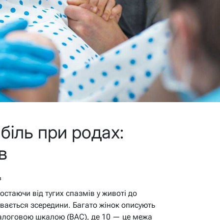
біль при родах:
в
в
остаючи від тугих спазмів у животі до
ривається зсередини. Багато жінок описують
налоговою шкалою (ВАС), де 10 — це межа