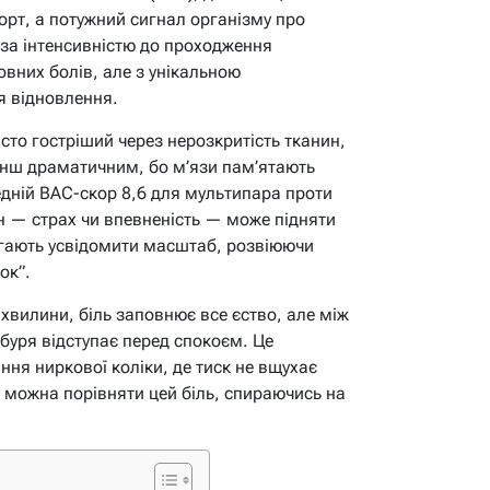
орт, а потужний сигнал організму про
за інтенсивністю до проходження
овних болів, але з унікальною
я відновлення.
асто гостріший через нерозкритість тканин,
менш драматичним, бо м’язи пам’ятають
дній ВАС-скор 8,6 для мультипара проти
он — страх чи впевненість — може підняти
магають усвідомити масштаб, розвіюючи
ок”.
хвилини, біль заповнює все єство, але між
буря відступає перед спокоєм. Це
ання ниркової коліки, де тиск не вщухає
 можна порівняти цей біль, спираючись на