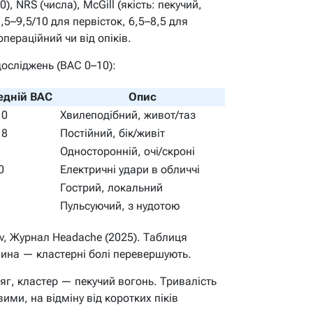
), NRS (числа), McGill (якість: пекучий,
,5–9,5/10 для первісток, 6,5–8,5 для
операційний чи від опіків.
досліджень (ВАС 0–10):
едній ВАС
Опис
.0
Хвилеподібний, живот/таз
.8
Постійний, бік/живіт
Односторонній, очі/скроні
0
Електричні удари в обличчі
Гострий, локальний
Пульсуючий, з нудотою
v, Журнал Headache (2025). Таблиця
шина — кластерні болі перевершують.
тяг, кластер — пекучий вогонь. Тривалість
ими, на відміну від коротких піків