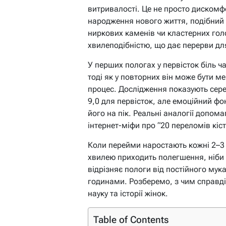
витривалості. Це не просто дискомф
народження нового життя, подібний 
ниркових каменів чи кластерних гол
хвилеподібністю, що дає перерви дл
У перших пологах у первісток біль ч
тоді як у повторних він може бути 
процес. Дослідження показують сере
9,0 для первісток, але емоційний ф
його на пік. Реальні аналогії допо
інтернет-міфи про “20 переломів кіст
Коли перейми наростають кожні 2–3 
хвилею приходить полегшення, ніби 
відрізняє пологи від постійного мук
годинами. Розберемо, з чим справді
науку та історії жінок.
Table of Contents