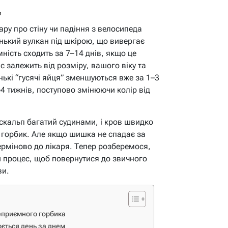
в
ру про стіну чи падіння з велосипеда
нький вулкан під шкірою, що вивергає
мність сходить за 7–14 днів, якщо це
 залежить від розміру, вашого віку та
нькі “гусячі яйця” зменшуються вже за 1–3
–4 тижнів, поступово змінюючи колір від
 скальп багатий судинами, і кров швидко
 горбик. Але якщо шишка не спадає за
ерміново до лікаря. Тепер розберемося,
и процес, щоб повернутися до звичного
ви.
еприємного горбика
ється день за днем