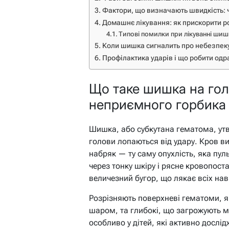
Фактори, що визначають швидкість: ч
Домашнє лікування: як прискорити р
Типові помилки при лікуванні шиш
Коли шишка сигналить про небезпеку
Профілактика ударів і що робити одр
Що таке шишка на гол
неприємного горбика
Шишка, або субкутана гематома, утв
голови лопаються від удару. Кров в
набряк — ту саму опухлість, яка пул
через тонку шкіру і рясне кровопоста
величезний бугор, що лякає всіх нав
Розрізняють поверхневі гематоми, я
шаром, та глибокі, що загрожують 
особливо у дітей, які активно дослід