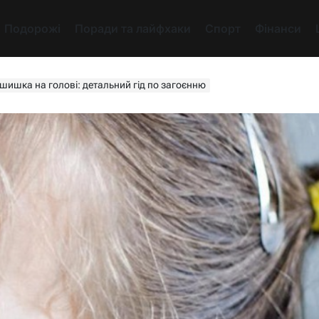
Подорожі
Поради та лайфхаки
Спорт
Фінанси
 шишка на голові: детальний гід по загоєнню