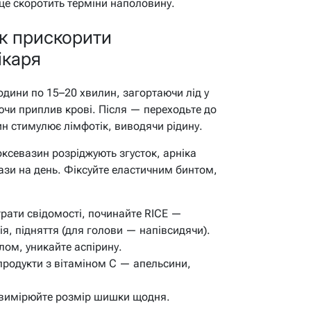
це скоротить терміни наполовину.
к прискорити
ікаря
одини по 15–20 хвилин, загортаючи лід у
ючи приплив крові. Після — переходьте до
ин стимулює лімфотік, виводячи рідину.
ксевазин розріджують згусток, арніка
ази на день. Фіксуйте еластичним бинтом,
трати свідомості, починайте RICE —
ія, підняття (для голови — напівсидячи).
ом, уникайте аспірину.
 продукти з вітаміном C — апельсини,
: вимірюйте розмір шишки щодня.