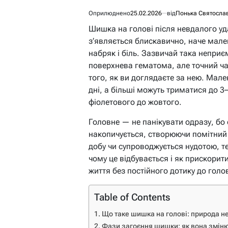
Оприлюднено
25.02.2026
від
Понька Святосла
Шишка на голові після невдалого уда
з’являється блискавично, наче мале
набряк і біль. Зазвичай така неприє
поверхнева гематома, але точний час
того, як ви доглядаєте за нею. Мале
дні, а більші можуть триматися до 3
фіолетового до жовтого.
Головне — не панікувати одразу, бо
накопичується, створюючи помітний
добу чи супроводжується нудотою, т
чому це відбувається і як прискорит
життя без постійного дотику до голо
Table of Contents
Що таке шишка на голові: природа н
Фази загоєння шишки: як вона зміню