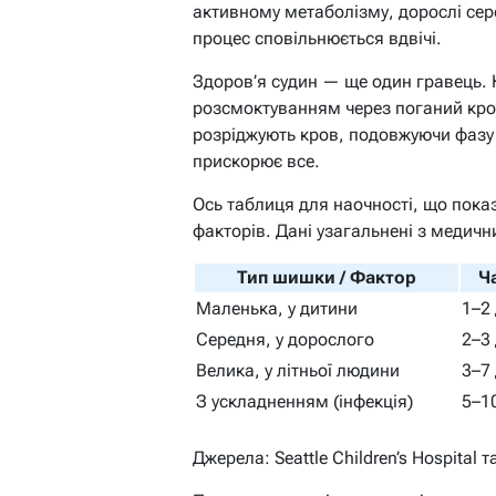
активному метаболізму, дорослі сере
процес сповільнюється вдвічі.
Здоров’я судин — ще один гравець. 
розсмоктуванням через поганий кров
розріджують кров, подовжуючи фазу 
прискорює все.
Ось таблиця для наочності, що пока
факторів. Дані узагальнені з медичн
Тип шишки / Фактор
Ч
Маленька, у дитини
1–2 
Середня, у дорослого
2–3 
Велика, у літньої людини
3–7 
З ускладненням (інфекція)
5–1
Джерела: Seattle Children’s Hospital 