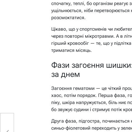
спочатку, теплі, бо організм реагу
ущільнюється, ніби перетворюється 
розсмоктатися.
Цікаво, що у спортсменів чи любите
через повторні мікротравми. А в літ
гірший кровообіг — те, що у підлітка
триматися місяць.
Фази загоєння шишки:
за днем
Загоєння гематоми — це чіткий проц
хаос, потім порядок. Перша фаза, г
піку, шкіра напружується, біль ниє 
бо звужує судини і стримує потік кров
Друга фаза, підгостра, починається 
синьо-фіолетовий переходить у зеле