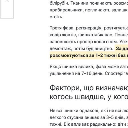
білірубін. Тканини починають розсм
прибиральники, поглинають залишки 
стоїть.
Третя фаза, регенерація, розтягуєть
колір жовтіє, шишка м’якшає. Повне
заповнюють простір колагеном. Усе 
демонтаж, потім будівництво.
За да
розсмоктуються за 1–2 тижні без 
Якщо шишка велика, фаза може затяг
ущільнення на 7–10 день. Спостеріг
Фактори, що визначаю
когось швидше, у ког
Не всі шишки однакові, як і не всі л
легкого стусана зникає за 3–5 днів,
тижні. Вік впливає радикально: діт