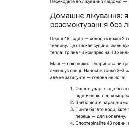
Переходьте до лікування свідомо — 
Домашнє лікування: я
розсмоктування без л
Перші 48 годин — холодіть кожні 2 г
тканину. Це стискає судини, зменшу
тепла: грілка чи компрес на 10 хвил
Мазі — союзники: гепаринова чи тро
зменшує синці. Наносіть тонко 2–3 р
але не затягуйте — голова не нога!
Оцініть удар: якщо без в
відпочинок, лід, компрес
Знеболюйте парацетамол
Пийте багато води, їжте
перець — для колагену.
Спостерігайте 48 годин