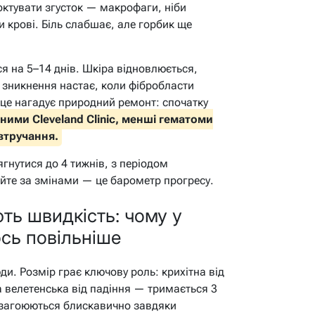
октувати згусток — макрофаги, ніби
крові. Біль слабшає, але горбик ще
ся на 5–14 днів. Шкіра відновлюється,
 зникнення настає, коли фібробласти
це нагадує природний ремонт: спочатку
ними Cleveland Clinic, менші гематоми
втручання.
нутися до 4 тижнів, з періодом
айте за змінами — це барометр прогресу.
ть швидкість: чому у
ось повільніше
юди. Розмір грає ключову роль: крихітна від
 а велетенська від падіння — тримається 3
и загоюються блискавично завдяки