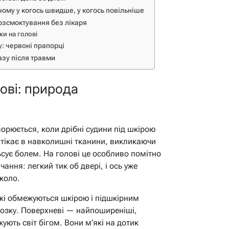
ому у когось швидше, у когось повільніше
озсмоктування без лікаря
ки на голові
: червоні прапорці
азу після травми
ові: природа
орюється, коли дрібні судини під шкірою
итікає в навколишні тканини, викликаючи
ьсує болем. На голові це особливо помітно
чання: легкий тик об двері, і ось уже
коло.
кі обмежуються шкірою і підшкірним
мозку. Поверхневі — найпоширеніші,
жують світ бігом. Вони м’які на дотик