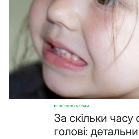
ЗДОРОВ'Я ТА КРАСА
ОПУБЛІКУВАТИ
У
За скільки часу
голові: детальни