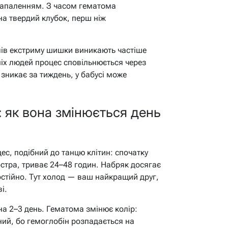
є запаленням. З часом гематома
на твердий клубок, перш ніж
лів екстриму шишки виникають частіше
ніх людей процес сповільнюється через
 зникає за тиждень, у бабусі може
 як вона змінюється день
ес, подібний до танцю клітин: спочатку
остра, триває 24–48 годин. Набряк досягає
постійно. Тут холод — ваш найкращий друг,
і.
на 2–3 день. Гематома змінює колір:
ний, бо гемоглобін розпадається на