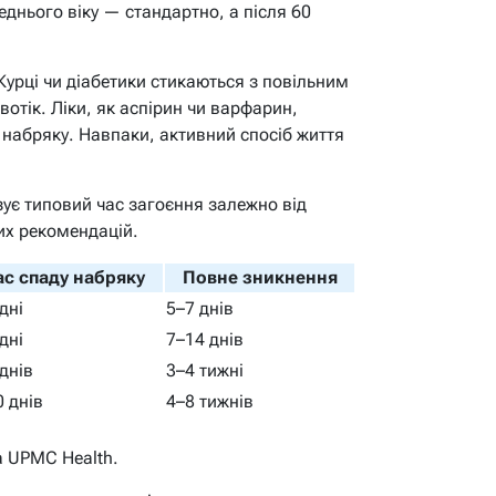
днього віку — стандартно, а після 60
Курці чи діабетики стикаються з повільним
отік. Ліки, як аспірин чи варфарин,
набряку. Навпаки, активний спосіб життя
зує типовий час загоєння залежно від
их рекомендацій.
ас спаду набряку
Повне зникнення
дні
5–7 днів
дні
7–14 днів
днів
3–4 тижні
0 днів
4–8 тижнів
та UPMC Health.