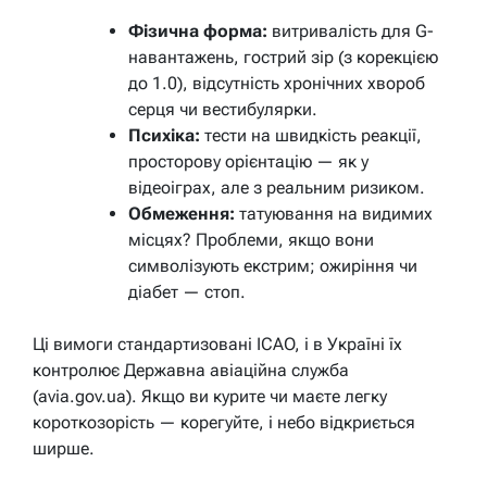
Фізична форма:
витривалість для G-
навантажень, гострий зір (з корекцією
до 1.0), відсутність хронічних хвороб
серця чи вестибулярки.
Психіка:
тести на швидкість реакції,
просторову орієнтацію — як у
відеоіграх, але з реальним ризиком.
Обмеження:
татуювання на видимих
місцях? Проблеми, якщо вони
символізують екстрим; ожиріння чи
діабет — стоп.
Ці вимоги стандартизовані ICAO, і в Україні їх
контролює Державна авіаційна служба
(avia.gov.ua). Якщо ви курите чи маєте легку
короткозорість — корегуйте, і небо відкриється
ширше.