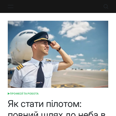
Перейти
до
вмісту
ПРОФЕСІЇ ТА РОБОТА
ОПУБЛІКУВАТИ
У
Як стати пілотом:
повний шлях до неба в