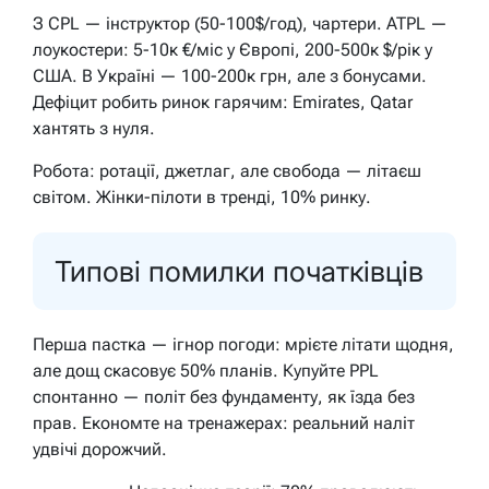
З CPL — інструктор (50-100$/год), чартери. ATPL —
лоукостери: 5-10к €/міс у Європі, 200-500к $/рік у
США. В Україні — 100-200к грн, але з бонусами.
Дефіцит робить ринок гарячим: Emirates, Qatar
хантять з нуля.
Робота: ротації, джетлаг, але свобода — літаєш
світом. Жінки-пілоти в тренді, 10% ринку.
Типові помилки початківців
Перша пастка — ігнор погоди: мрієте літати щодня,
але дощ скасовує 50% планів. Купуйте PPL
спонтанно — політ без фундаменту, як їзда без
прав. Економте на тренажерах: реальний наліт
удвічі дорожчий.