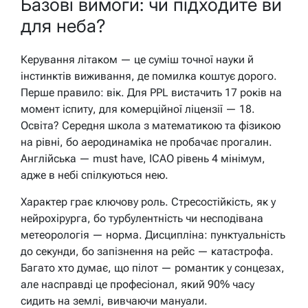
Базові вимоги: чи підходите ви
для неба?
Керування літаком — це суміш точної науки й
інстинктів виживання, де помилка коштує дорого.
Перше правило: вік. Для PPL вистачить 17 років на
момент іспиту, для комерційної ліцензії — 18.
Освіта? Середня школа з математикою та фізикою
на рівні, бо аеродинаміка не пробачає прогалин.
Англійська — must have, ICAO рівень 4 мінімум,
адже в небі спілкуються нею.
Характер грає ключову роль. Стресостійкість, як у
нейрохірурга, бо турбулентність чи несподівана
метеорологія — норма. Дисципліна: пунктуальність
до секунди, бо запізнення на рейс — катастрофа.
Багато хто думає, що пілот — романтик у сонцезах,
але насправді це професіонал, який 90% часу
сидить на землі, вивчаючи мануали.