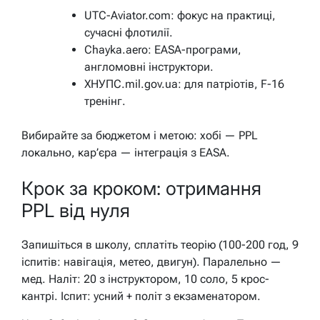
UTC-Aviator.com: фокус на практиці,
сучасні флотилії.
Chayka.aero: EASA-програми,
англомовні інструктори.
ХНУПС.mil.gov.ua: для патріотів, F-16
тренінг.
Вибирайте за бюджетом і метою: хобі — PPL
локально, кар’єра — інтеграція з EASA.
Крок за кроком: отримання
PPL від нуля
Запишіться в школу, сплатіть теорію (100-200 год, 9
іспитів: навігація, метео, двигун). Паралельно —
мед. Наліт: 20 з інструктором, 10 соло, 5 крос-
кантрі. Іспит: усний + політ з екзаменатором.