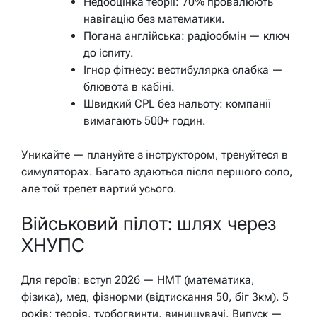
Недооцінка теорії: 70% провалюють
навігацію без математики.
Погана англійська: радіообмін — ключ
до іспиту.
Ігнор фітнесу: вестибулярка слабка —
блювота в кабіні.
Швидкий CPL без нальоту: компанії
вимагають 500+ годин.
Уникайте — плануйте з інструктором, тренуйтеся в
симуляторах. Багато здаються після першого соло,
але той трепет вартий усього.
Військовий пілот: шлях через
ХНУПС
Для героїв: вступ 2026 — НМТ (математика,
фізика), мед, фізнорми (відтискання 50, біг 3км). 5
років: теорія, турбогвинти, винищувачі. Випуск —