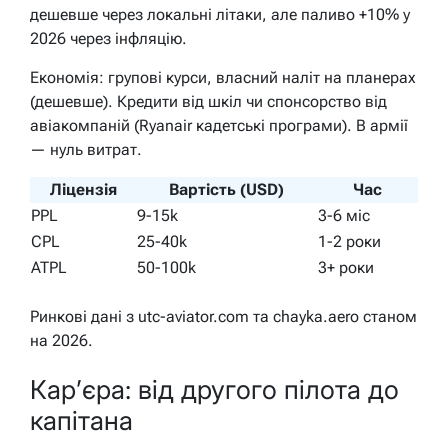
дешевше через локальні літаки, але паливо +10% у
2026 через інфляцію.
Економія: групові курси, власний наліт на планерах
(дешевше). Кредити від шкіл чи спонсорство від
авіакомпаній (Ryanair кадетські програми). В армії
— нуль витрат.
Ліцензія
Вартість (USD)
Час
PPL
9-15k
3-6 міс
CPL
25-40k
1-2 роки
ATPL
50-100k
3+ роки
Ринкові дані з utc-aviator.com та chayka.aero станом
на 2026.
Кар’єра: від другого пілота до
капітана