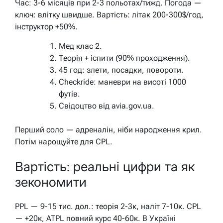
Час: 3-6 місяців при 2-3 польотах/тижд. Погода —
ключ: влітку швидше. Вартість: літак 200-300$/год,
інструктор +50%.
Мед клас 2.
Теорія + іспити (90% проходження).
45 год: злети, посадки, повороти.
Checkride: маневри на висоті 1000
футів.
Свідоцтво від avia.gov.ua.
Перший соло — адреналін, ніби народження крил.
Потім нарощуйте для CPL.
Вартість: реальні цифри та як
зекономити
PPL — 9-15 тис. дол.: теорія 2-3к, наліт 7-10к. CPL
— +20к, ATPL повний курс 40-60к. В Україні