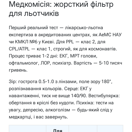
Медкомісія: жорсткий фільтр
для льотчиків
Перший реальний тест — лікарсько-льотна
експертиза в акредитованих центрах, як AeMC НАУ
чи КМКЛ №6 у Києві. Для PPL — клас 2, для
CPL/ATPL — клас 1, строгий, як для космонавтів.
Процес триває 1-2 дні: ЕКГ, МРТ голови,
офтальмолог, ЛОР, психіатр. Вартість — 5-10 тисяч
гривень.
Зір: гострота 0.5-1.0 з лінзами, поле зору 180°,
розпізнавання кольорів. Серце: ЕКГ у
навантаженні, тиск не вище 140/90. Вестибулярка:
обертання в кріслі без нудоти. Психіка: тести на
увагу, депресію, алкоголізм — будь-який слід у
медкартці, і вас завернуть.
Для