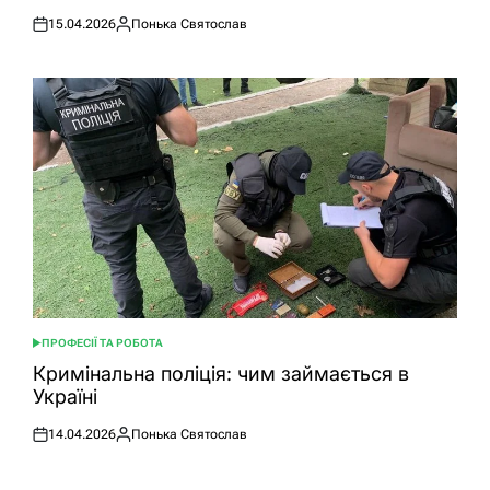
15.04.2026
Понька Святослав
Оприлюднено
Опубліковано
ПРОФЕСІЇ ТА РОБОТА
ОПУБЛІКУВАТИ
У
Кримінальна поліція: чим займається в
Україні
14.04.2026
Понька Святослав
Оприлюднено
Опубліковано