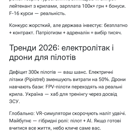
лейтенант з крилами, зарплата 100к+ грн + бонуси.
F-16 курси — реальність.
Конкурс жорсткий, але держава інвестує: безплатно
+ контракт. Патріотизм + адреналін = вибір тисяч.
Тренди 2026: електролітак і
дрони для пілотів
Дефіцит 300к пілотів — ваш шанс. Електричні
літаки (Pipistrel) зменшують витрати на 50%. Дрони
навчають бази: FPV-пілоти переходять на реальні
крила. Україна — хаб для тренінгу через досвід
ЗСУ.
Глобально: VR-симулятори скорочують наліт удвічі.
Майбутнє — гібридні ролі: пілот + AI. Якщо готові
вчитися все життя, небо кличе саме вас.