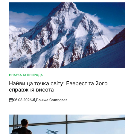
НАУКА ТА ПРИРОДА
ОПУБЛІКУВАТИ
У
Найвища точка світу: Еверест та його
справжня висота
06.08.2026
Понька Святослав
Оприлюднено
Опубліковано