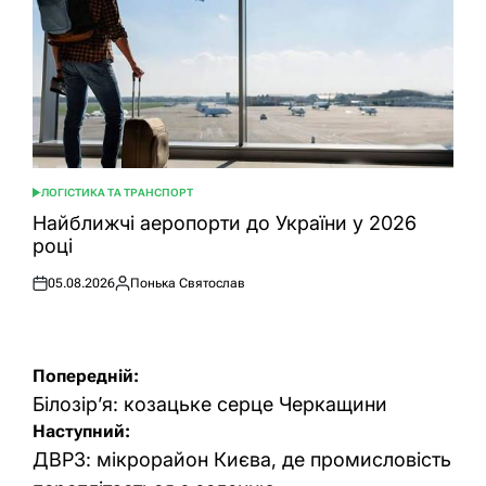
ЛОГІСТИКА ТА ТРАНСПОРТ
ОПУБЛІКУВАТИ
У
Найближчі аеропорти до України у 2026
році
05.08.2026
Понька Святослав
Оприлюднено
Опубліковано
Навігація
Попередній:
записів
Білозір’я: козацьке серце Черкащини
Наступний:
ДВРЗ: мікрорайон Києва, де промисловість