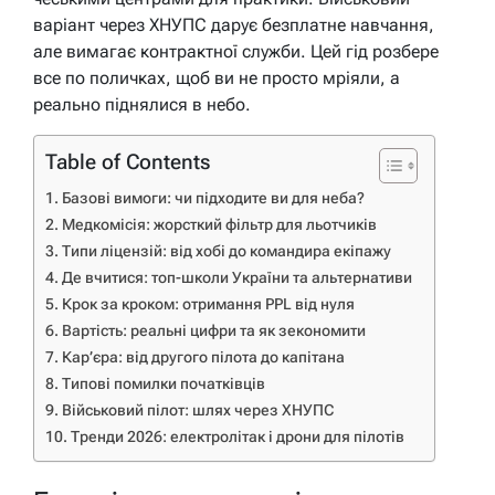
варіант через ХНУПС дарує безплатне навчання,
але вимагає контрактної служби. Цей гід розбере
все по поличках, щоб ви не просто мріяли, а
реально піднялися в небо.
Table of Contents
Базові вимоги: чи підходите ви для неба?
Медкомісія: жорсткий фільтр для льотчиків
Типи ліцензій: від хобі до командира екіпажу
Де вчитися: топ-школи України та альтернативи
Крок за кроком: отримання PPL від нуля
Вартість: реальні цифри та як зекономити
Кар’єра: від другого пілота до капітана
Типові помилки початківців
Військовий пілот: шлях через ХНУПС
Тренди 2026: електролітак і дрони для пілотів