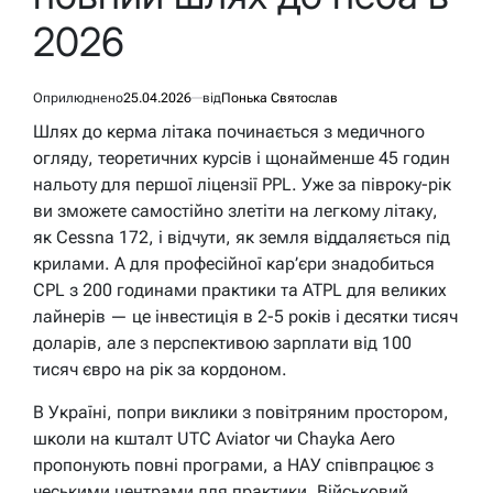
2026
Оприлюднено
25.04.2026
від
Понька Святослав
Шлях до керма літака починається з медичного
огляду, теоретичних курсів і щонайменше 45 годин
нальоту для першої ліцензії PPL. Уже за півроку-рік
ви зможете самостійно злетіти на легкому літаку,
як Cessna 172, і відчути, як земля віддаляється під
крилами. А для професійної кар’єри знадобиться
CPL з 200 годинами практики та ATPL для великих
лайнерів — це інвестиція в 2-5 років і десятки тисяч
доларів, але з перспективою зарплати від 100
тисяч євро на рік за кордоном.
В Україні, попри виклики з повітряним простором,
школи на кшталт UTC Aviator чи Chayka Aero
пропонують повні програми, а НАУ співпрацює з
чеськими центрами для практики. Військовий