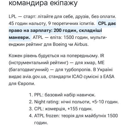
командира екіпажу
LPL — старт: літайте для себе, друзів, без оплати.
45 годин нальоту, 9 теоретичних іспитів.
CPL дає
право на зарплату: 200 годин, складніші
маневри.
ATPL — еліта: 1500 годин, мульти-
енджин рейтинг для Boeing чи Airbus.
Кожен рівень будується на попередньому. IR
(інструментальний рейтинг) — для хмар, ME
(багатодвигунний) — для турбопропів. В Україні
видає avia.gov.ua, стандарти ICAO сумісні з EASA
для Європи.
PPL: базовий набір навичок.
Night rating: нічні польоти, +5-10 годин.
CPL: комерція, +155 годин.
ATPL frozen: теорія для майбутніх 1500
годин.