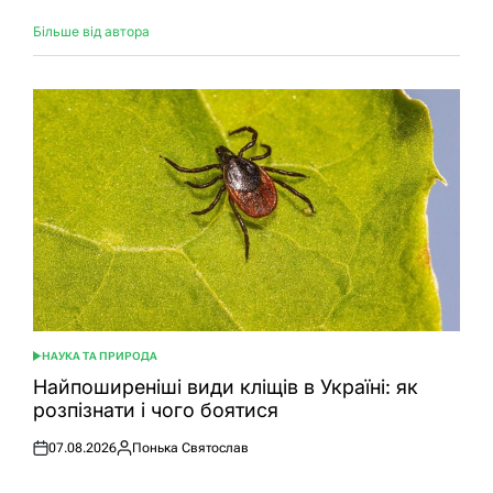
Більше від автора
НАУКА ТА ПРИРОДА
ОПУБЛІКУВАТИ
У
Найпоширеніші види кліщів в Україні: як
розпізнати і чого боятися
07.08.2026
Понька Святослав
Оприлюднено
Опубліковано