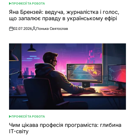
ПРОФЕСІЇ ТА РОБОТА
ОПУБЛІКУВАТИ
У
Яна Брензей: ведуча, журналістка і голос,
що запалює правду в українському ефірі
02.07.2026
Понька Святослав
Оприлюднено
Опубліковано
ПРОФЕСІЇ ТА РОБОТА
ОПУБЛІКУВАТИ
У
Чим цікава професія програміста: глибина
IT-світу