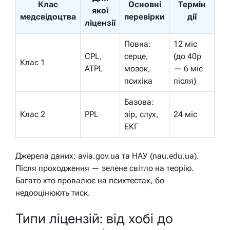
Клас
Основні
Термін
якої
медсвідоцтва
перевірки
дії
ліцензії
Повна:
12 міс
CPL,
серце,
(до 40р
Клас 1
ATPL
мозок,
— 6 міс
психіка
після)
Базова:
Клас 2
PPL
зір, слух,
24 міс
ЕКГ
Джерела даних: avia.gov.ua та НАУ (nau.edu.ua).
Після проходження — зелене світло на теорію.
Багато хто провалює на психтестах, бо
недооцінюють тиск.
Типи ліцензій: від хобі до