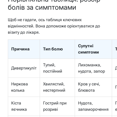
болів за симптомами
Щоб не гадати, ось таблиця ключових
відмінностей. Вона допоможе орієнтуватися до
візиту до лікаря.
Супутні
Причина
Тип болю
симптоми
Тупий,
Лихоманка,
Дивертикуліт
постійний
нудота, запор
Ниркова
Хвилястий,
Кров у сечі,
колька
нестерпний
блювота
Кіста
Гострий при
Нудота,
яєчника
розриві
запаморочення