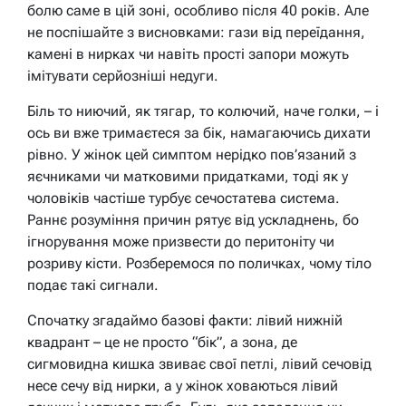
болю саме в цій зоні, особливо після 40 років. Але
не поспішайте з висновками: гази від переїдання,
камені в нирках чи навіть прості запори можуть
імітувати серйозніші недуги.
Біль то ниючий, як тягар, то колючий, наче голки, – і
ось ви вже тримаєтеся за бік, намагаючись дихати
рівно. У жінок цей симптом нерідко пов’язаний з
яєчниками чи матковими придатками, тоді як у
чоловіків частіше турбує сечостатева система.
Раннє розуміння причин рятує від ускладнень, бо
ігнорування може призвести до перитоніту чи
розриву кісти. Розберемося по поличках, чому тіло
подає такі сигнали.
Спочатку згадаймо базові факти: лівий нижній
квадрант – це не просто “бік”, а зона, де
сигмовидна кишка звиває свої петлі, лівий сечовід
несе сечу від нирки, а у жінок ховаються лівий