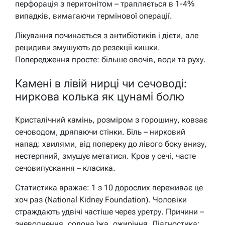
перфорація з перитонітом – трапляється в 1-4%
випадків, вимагаючи термінової операції.
Лікування починається з антибіотиків і дієти, але
рецидиви змушують до резекції кишки.
Попередження просте: більше овочів, води та руху.
Камені в лівій нирці чи сечоводі:
ниркова колька як цунамі болю
Кристалічний камінь, розміром з горошину, ковзає
сечоводом, дряпаючи стінки. Біль – нирковий
напад: хвилями, від попереку до лівого боку внизу,
нестерпний, змушує метатися. Кров у сечі, часте
сечовипускання – класика.
Статистика вражає: 1 з 10 дорослих переживає це
хоч раз (National Kidney Foundation). Чоловіки
страждають удвічі частіше через уретру. Причини –
зневоднення, солона їжа, ожиріння. Діагностика: