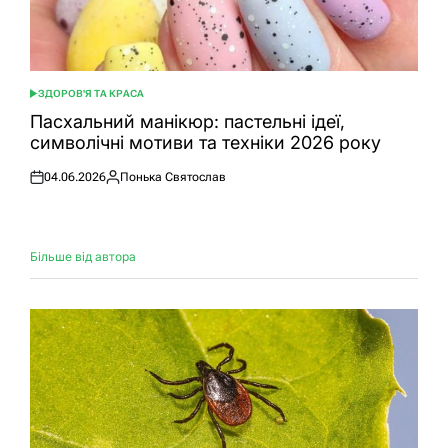
ЗДОРОВ'Я ТА КРАСА
ОПУБЛІКУВАТИ
У
Пасхальний манікюр: пастельні ідеї,
символічні мотиви та техніки 2026 року
04.06.2026
Понька Святослав
Оприлюднено
Опубліковано
Більше від автора