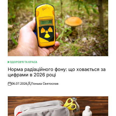
ЗДОРОВ'Я ТА КРАСА
ОПУБЛІКУВАТИ
У
Норма радіаційного фону: що ховається за
цифрами в 2026 році
06.07.2026
Понька Святослав
Оприлюднено
Опубліковано