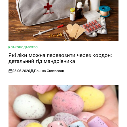
ЗАКОНОДАВСТВО
ОПУБЛІКУВАТИ
У
Які ліки можна перевозити через кордон:
детальний гід мандрівника
25.06.2026
Понька Святослав
Оприлюднено
Опубліковано