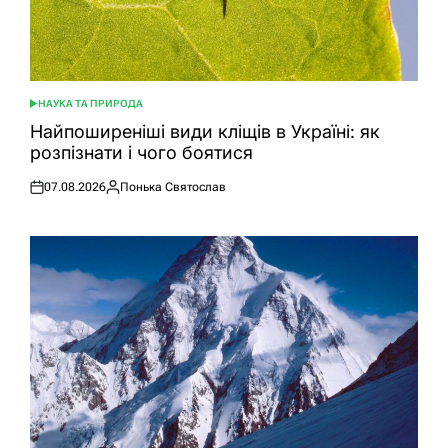
НАУКА ТА ПРИРОДА
ОПУБЛІКУВАТИ
У
Найпоширеніші види кліщів в Україні: як
розпізнати і чого боятися
07.08.2026
Понька Святослав
Оприлюднено
Опубліковано