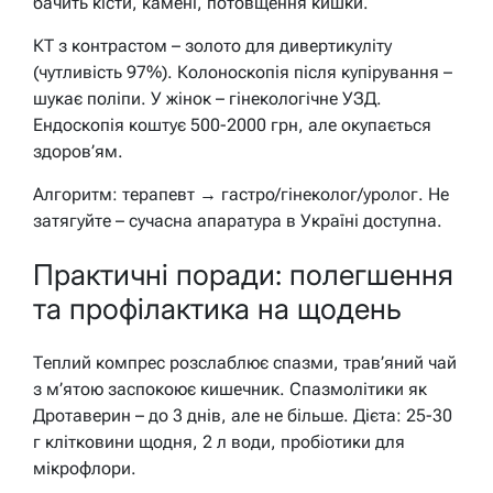
бачить кісти, камені, потовщення кишки.
КТ з контрастом – золото для дивертикуліту
(чутливість 97%). Колоноскопія після купірування –
шукає поліпи. У жінок – гінекологічне УЗД.
Ендоскопія коштує 500-2000 грн, але окупається
здоров’ям.
Алгоритм: терапевт → гастро/гінеколог/уролог. Не
затягуйте – сучасна апаратура в Україні доступна.
Практичні поради: полегшення
та профілактика на щодень
Теплий компрес розслаблює спазми, трав’яний чай
з м’ятою заспокоює кишечник. Спазмолітики як
Дротаверин – до 3 днів, але не більше. Дієта: 25-30
г клітковини щодня, 2 л води, пробіотики для
мікрофлори.