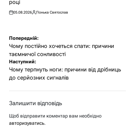
році
05.08.2026
Понька Святослав
Оприлюднено
Опубліковано
Навігація
Попередній:
записів
Чому постійно хочеться спати: причини
таємничої сонливості
Наступний:
Чому терпнуть ноги: причини від дрібниць
до серйозних сигналів
Залишити відповідь
Щоб відправити коментар вам необхідно
авторизуватись
.