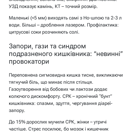
УЗД показує камінь, КТ – точний розмір.
Маленькі (<5 мм) виходять самі з Но-шпою та 2-3 л
води. Більші – дроблення лазером. Профілактика:
цитрусові соки розчиняють солі.
Запори, гази та синдром
подразненого кишківника: “невинні”
провокатори
Переповнена сигмовидна кишка тисне, викликаючи
тягнучий біль, що минає після стільця.
Газоутворення від бобових чи лактози додає
колючого дискомфорту. СРК – хронічний “бунт”
кишківника: спазми, здуття, чергування діареї-
запору.
До 15% дорослих мучили СРК, жінки – утричі
частіше. Стрес посилює, бо мозок і кишечник