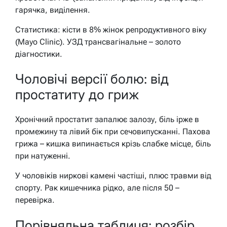
гарячка, виділення.
Статистика: кісти в 8% жінок репродуктивного віку
(Mayo Clinic). УЗД трансвагінальне – золото
діагностики.
Чоловічі версії болю: від
простатиту до гриж
Хронічний простатит запалює залозу, біль ірже в
промежину та лівий бік при сечовипусканні. Пахова
грижа – кишка випинається крізь слабке місце, біль
при натуженні.
У чоловіків ниркові камені частіші, плюс травми від
спорту. Рак кишечника рідко, але після 50 –
перевірка.
Порівняльна таблиця: розбір