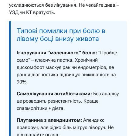
ускладнюються без лікування. Не чекайте дива –
УЗД чи КТ врятують.
Типові помилки при болю в
лівому боці внизу живота
Ігнорування “маленького” болю:
“Пройде
само” – класична пастка. Хронічний
дискомфорт маскує рак чи ендометріоз, де
рання діагностика підвищує виживаність на
90%.
Самолікування антибіотиками:
Без аналізу
це розводить резистентність. Краще
спазмолітики + дієта.
Плутанина з апендицитом:
Апендикс
праворуч, але рідко біль мігрує ліворуч. Не
відкладайте огляд.