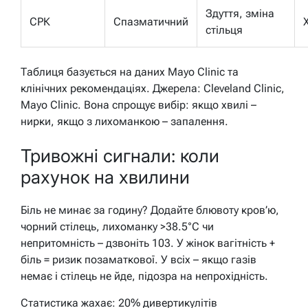
Здуття, зміна
СРК
Спазматичний
стільця
Таблиця базується на даних Mayo Clinic та
клінічних рекомендаціях. Джерела: Cleveland Clinic,
Mayo Clinic. Вона спрощує вибір: якщо хвилі –
нирки, якщо з лихоманкою – запалення.
Тривожні сигнали: коли
рахунок на хвилини
Біль не минає за годину? Додайте блювоту кров’ю,
чорний стілець, лихоманку >38.5°C чи
непритомність – дзвоніть 103. У жінок вагітність +
біль = ризик позаматкової. У всіх – якщо газів
немає і стілець не йде, підозра на непрохідність.
Статистика жахає: 20% дивертикулітів