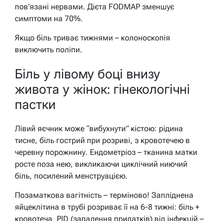
пов’язані нервами. Дієта FODMAP зменшує
симптоми на 70%.
Якщо біль триває тижнями – колоноскопія
виключить поліпи.
Біль у лівому боці внизу
живота у жінок: гінекологічні
пастки
Лівий яєчник може “вибухнути” кістою: рідина
тисне, біль гострий при розриві, з кровотечею в
черевну порожнину. Ендометріоз – тканина матки
росте поза нею, викликаючи циклічний ниючий
біль, посилений менструацією.
Позаматкова вагітність – терміново! Запліднена
яйцеклітина в трубі розриває її на 6-8 тижні: біль +
кровотеча. PID (запалення придатків) від інфекцій –