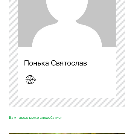
Понька Святослав
Вам також може сподобатися