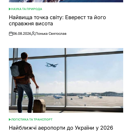
НАУКА ТА ПРИРОДА
ОПУБЛІКУВАТИ
У
Найвища точка світу: Еверест та його
справжня висота
06.08.2026
Понька Святослав
Оприлюднено
Опубліковано
ЛОГІСТИКА ТА ТРАНСПОРТ
ОПУБЛІКУВАТИ
У
Найближчі аеропорти до України у 2026