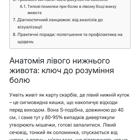
Типові помилки при болю в лівому боці внизу
живота
Діагностичний ланцюжок: від аналізів до
візуалізації
Практичні поради: полегшення та профілактика на
щодень
Анатомія лівого нижнього
живота: ключ до розуміння
болю
Уявіть живіт як карту скарбів, де лівий нижній куток
– це сигмовидна кишка, що накопичує відходи
перед виходом. Вона S-подібна, довжиною до 40
см, і саме тут у 80-95% випадків дивертикули
утворюють мішечки, готові запалитися. Лівий
сечовід, тонкий як соломинка, спускається від
нирки, а поруч – м’язи таза, що підтримують усе це