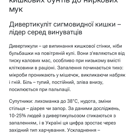
мук
Дивертикуліт сигмовидної кишки –
лідер серед винуватців
Дивертикули – це випинання кишкової стінки, ніби
бульбашки на повітряній кулі. Вони з’являються від
тиску калових мас, особливо при низькому вмісті
клітковини в раціоні. Запалення починається тихо:
мікроби проникають у мішечок, викликаючи набряк
і гній. Біль – тупий, постійний, зліва внизу,
посилюється при пальпації.
Супутники: лихоманка до 38°C, нудота, зміни
стільця – діарея чи запор. За даними досліджень,
10-25% людей з дивертикульозом стикаються з
запаленням, і в Україні ця цифра зростає через
західний тип харчування. Ускладнення –