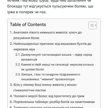
яєчник і маткова труба. Будь-яке запалення чи
блокада тут відгукується пульсуючим болем, що
ірже в поперек чи пах.
Table of Contents
Анатомія лівого нижнього живота: ключ до
розуміння болю
Найпоширеніші причини: від кишкових бунтів до
ниркових мук
Дивертикуліт сигмовидної кишки – лідер серед
винуватців
Камені в лівій нирці чи сечоводі: ниркова колька
як цунамі болю
Запори, гази та синдром подразненого
кишківника: “невинні” провокатори
Біль у лівому боці внизу живота у жінок:
гінекологічні пастки
Чоловічі версії болю: від простатиту до гриж
Порівняльна таблиця: розбір болів за симптомами
Тривожні сигнали: коли рахунок на хвилини