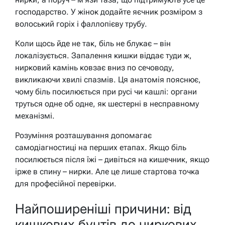
господарство. У жінок додайте яєчник розміром з
волоський горіх і фаллопієву трубу.
Коли щось йде не так, біль не блукає – він
локалізується. Запалення кишки віддає туди ж,
нирковий камінь ковзає вниз по сечоводу,
викликаючи хвилі спазмів. Ця анатомія пояснює,
чому біль посилюється при русі чи кашлі: органи
труться одне об одне, як шестерні в несправному
механізмі.
Розуміння розташування допомагає
самодіагностиці на перших етапах. Якщо біль
посилюється після їжі – дивіться на кишечник, якщо
ірже в спину – нирки. Але це лише стартова точка
для професійної перевірки.
Найпоширеніші причини: від
кишкових бунтів до ниркових