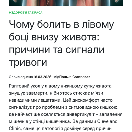
ЗДОРОВ'Я ТА КРАСА
ОПУБЛІКУВАТИ
У
Чому болить в лівому
боці внизу живота:
причини та сигнали
тривоги
Оприлюднено
18.03.2026
від
Понька Святослав
Раптовий укол у лівому нижньому кутку живота
змушує завмерти, ніби хтось стискає м’язи
невидимими лещатами. Цей дискомфорт часто
сигналізує про проблеми з сигмовидною кишкою,
де найчастіше оселяється дивертикуліт – запалення
мішечків у стінці кишечника. За даними Cleveland
Clinic, саме ця патологія домінує серед причин