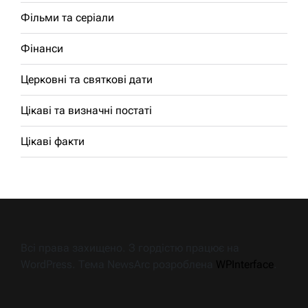
Фільми та серіали
Фінанси
Церковні та святкові дати
Цікаві та визначні постаті
Цікаві факти
Всі права захищено. З гордістю працює на
WordPress. Тема NewsArc розроблена
WPInterface
.