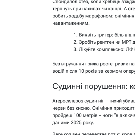
Спондилолістез, коли хребець з’їждж
терпнуть при нахилах чи кашлі. А сте
робить ходьбу марафоном: оніміння з
навантаженням.
Виявіть тригер: біль від
Зробіть рентген чи МРТ д
Лікуйте комплексно: ЛФК
Без втручання грижа росте, ризик па
водій після 10 років за кермом опер
Судинні порушення: к
Атеросклероз судин ніг – тихий убив
нерви без кисню. Оніміння приходить
пройдеш 100 метрів – ноги “відключа
даними 2025 року.
Варикоз вен перевертає потік: кров 