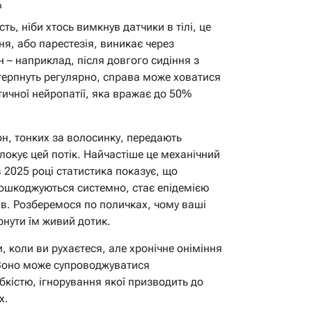
в
ь, ніби хтось вимкнув датчики в тілі, це
ня, або парестезія, виникає через
 – наприклад, після довгого сидіння з
терпнуть регулярно, справа може ховатися
тичної нейропатії, яка вражає до 50%
он, тонких за волосинку, передають
блокує цей потік. Найчастіше це механічний
 2025 році статистика показує, що
пошкоджуються системно, стає епідемією
ків. Розберемося по поличках, чому ваші
рнути їм живий дотик.
, коли ви рухаєтеся, але хронічне оніміння
. Воно може супроводжуватися
кістю, ігнорування якої призводить до
х.