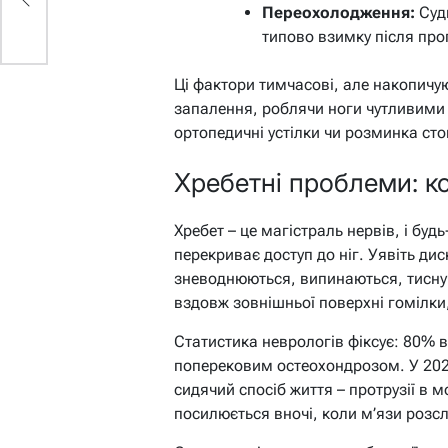
Переохолодження:
Суди
типово взимку після про
Ці фактори тимчасові, але накопичу
запалення, роблячи ноги чутливими 
ортопедичні устілки чи розминка сто
Хребетні проблеми: к
Хребет – це магістраль нервів, і буд
перекриває доступ до ніг. Уявіть ди
зневоднюються, випинаються, тиснучи
вздовж зовнішньої поверхні гомілки, 
Статистика неврологів фіксує: 80% в
поперековим остеохондрозом. У 202
сидячий спосіб життя – протрузії в мо
посилюється вночі, коли м’язи розсла