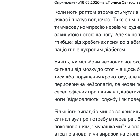
Оприлюднено
18.03.2026
від
Понька Святосла
Коли ноги раптом втрачають чутливіст
лякає і дратує водночас. Таке онімін
тимчасову компресію нервів чи судин
закинутою ногою на ногу. Але якщо 
глибше: від хребетних гриж до діабе
пацієнтів з цукровим діабетом.
Уявіть, як мільйони нервових волок
сигнали від мозку до стоп – а щось 
тиск або порушення кровотоку, але в
периферична нейропатія, де нерви 
серед офісних працівників і діабети
ноги “відмовляють” службу і як пове
Більшість випадків минає за хвилини
сигналізує про потребу в перевірці
поколюванням, “мурашками” чи слаб
втрат рівноваги чи виразок на стопа