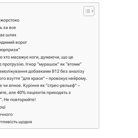
є жорстоко
ь за все
лає шлях
видимий ворог
“сюрпризи”
то хто масажує ноги, думаючи, що це
є протрузію. Ігнор “мурашок” як “втоми”
 Самолікування добавками B12 без аналізу
ного взуття “для краси” – провокує нейрому.
а чи апное. Куріння як “стрес-рельєф” –
ите, але 40% пацієнтів приходять з
. Не повторюйте!
рці
очного
утливість щодня