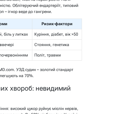
ністю. Облітеруючий ендартеріїт, типовий
п – ігнор веде до гангрени.
оми
Ризик-фактори
, біль у литках
Куріння, діабет, вік >50
ввечері
Стояння, генетика
 почервонінням
Політ, травми
MD.com. УЗД судин – золотий стандарт
олегшують на 70%.
чних хвороб: невидимий
іння: високий цукор руйнує мієлін нервів,