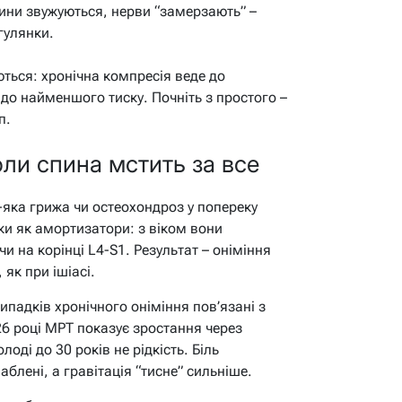
ни звужуються, нерви “замерзають” –
гулянки.
ються: хронічна компресія веде до
до найменшого тиску. Почніть з простого –
п.
оли спина мстить за все
ь-яка грижа чи остеохондроз у попереку
ски як амортизатори: з віком вони
 на корінці L4-S1. Результат – оніміння
як при ішіасі.
ипадків хронічного оніміння пов’язані з
6 році МРТ показує зростання через
лоді до 30 років не рідкість. Біль
блені, а гравітація “тисне” сильніше.