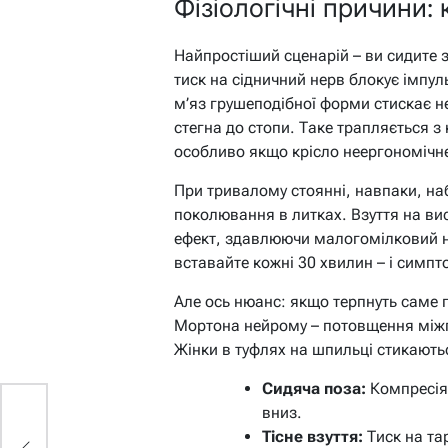
Фізіологічні причини:
Найпростіший сценарій – ви сидите 
тиск на сідничний нерв блокує імпул
м’яз грушеподібної форми стискає не
стегна до стопи. Таке трапляється 
особливо якщо крісло неергономічн
При тривалому стоянні, навпаки, наб
поколювання в литках. Взуття на вис
ефект, здавлюючи малогомілковий н
вставайте кожні 30 хвилин – і симпто
Але ось нюанс: якщо терпнуть саме па
Мортона нейрому – потовщення міжпа
Жінки в туфлях на шпильці стикаютьс
Сидяча поза:
Компресія 
вниз.
Тісне взуття:
Тиск на та