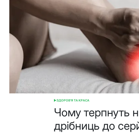
ЗДОРОВ'Я ТА КРАСА
ОПУБЛІКУВАТИ
У
Чому терпнуть н
дрібниць до сер