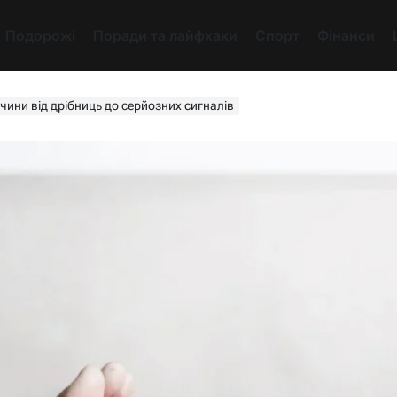
Подорожі
Поради та лайфхаки
Спорт
Фінанси
чини від дрібниць до серйозних сигналів