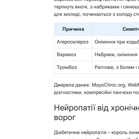
терпнуть вночі, з набряками і синюш
для молоді, починається з холоду сто
Причина
Симпт
Атеросклероз
Оніміння при ходьбі
Варикоз
Набряки, оніміння 
Тромбоз
Раптове, з болем і
Джерела даних: MayoClinic.org, Web
діагностики, компресійні панчохи п
Нейропатії від хроні
ворог
Діабетична нейропатія – король онім