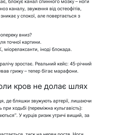
ає, блокує канал спинного мозку – ноги
ноз каналу, звуження від остеофітів,
никає у спокої, але повертається з
 попереку вниз?
ля точної картини.
, міорелаксанти, іноді блокада.
ралічу зростає. Реальний кейс: 45-річний
ував грижу – тепер бігає марафони.
оли кров не долає шлях
ця, де бляшки звужують артерії, лишаючи
 при ходьбі (переміжна кульгавість):
ються”. У курців ризик утричі вищий, за
застається, тиск на нерви росте. Ноги