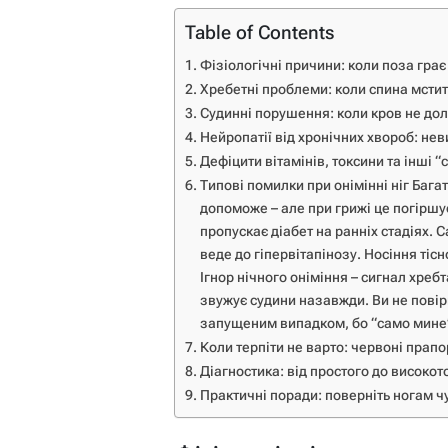
Table of Contents
Фізіологічні причини: коли поза гра
Хребетні проблеми: коли спина мстит
Судинні порушення: коли кров не до
Нейропатії від хронічних хвороб: не
Дефіцити вітамінів, токсини та інші 
Типові помилки при онімінні ніг Бага
допоможе – але при грижі це погіршу
пропускає діабет на ранніх стадіях.
веде до гіпервітапінозу. Носіння тіс
Ігнор нічного оніміння – сигнал хребт
звужує судини назавжди. Ви не повір
запущеним випадком, бо “само мине”
Коли терпіти не варто: червоні прапо
Діагностика: від простого до високот
Практичні поради: поверніть ногам ч