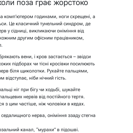
 коли поза грає жорстоко
за комп’ютером годинами, ноги схрещені, а
ьси. Це класичний тунельний синдром, де
рв у сідниці, викликаючи оніміння від
з кожним другим офісним працівником,
е.
рякають вени, і кров застається – звідси
оких підборах чи тісні кросівки посилюють
ерв біля щиколотки. Рухайте пальцями,
м відступає, ніби нічний гість.
льці ніг при бігу чи ходьбі, шукайте
льцевих нервів від постійного тертя.
я з цим частіше, ніж чоловіки в кедах.
седалищного нерва, оніміння ззаду стегна
рзальний канал, “мурахи” в підошві.