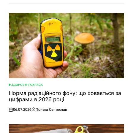
ЗДОРОВ'Я ТА КРАСА
ОПУБЛІКУВАТИ
У
Норма радіаційного фону: що ховається за
цифрами в 2026 році
06.07.2026
Понька Святослав
Оприлюднено
Опубліковано