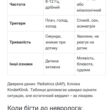
8-12 Гц,
Частота
або
дрібний
міоклонічний
Плач, голод,
Спокій, сон,
Тригери
холод
асиметрія
Секунди,
Хвилини, не
Тривалість
зникає при
реагує на
дотику
дотик
Млявість,
Дитина
Інші ознаки
блювота,
активна
судоми
Джерела даних: Pediatrics (AAP), Клініка
KinderKlinik. Таблиця допомагає швидко оцінити
ситуацію, але остаточний вердикт – за лікарем.
Коли бігти до невролога: