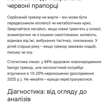
червоні прапорці
Серйозний тремор не жарти – він може бути
передвісником епілепсії чи метаболічних криз.
Звертайтеся негайно, якщо ніжки тремтять у спокої,
асиметрично чи з іншими симптомами: млявість,
відмова від їжі, вибухання тім’ячка, лихоманка. У
дітей старше року – якщо тремор заважає ходьбі,
письму чи сну.
Статистика лякає: у 44% здорових новонароджених
benign тремор, але патологічний потребує
втручання в 10-20% недоношених (дослідження
2025 р.). Не чекайте – краще перестрахуватися.
Діагностика: від огляду до
аналізів