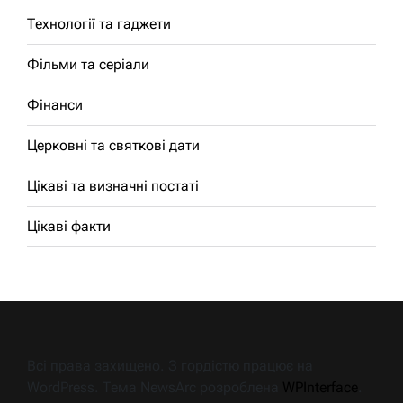
Технології та гаджети
Фільми та серіали
Фінанси
Церковні та святкові дати
Цікаві та визначні постаті
Цікаві факти
Всі права захищено. З гордістю працює на
WordPress. Тема NewsArc розроблена
WPInterface
.