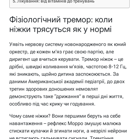
Лікування: від вітамінів до тренувань
Фізіологічний тремор: коли
ніжки трясуться як у нормі
Уявіть нервову систему новонародженого як юний
оркестр, де кожен м’яз грає свою партію, але
диригент ще вчиться керувати. Тремор ніжок – це
дрібні, швидкі коливання м’язів, частотою 8-12 Гц,
які зникають, щойно дитина заспокоюється. За
даними Американської академії педіатрії, до двох
третин здорових доношених немовлят
демонструють таке “дрижання” в перші дні життя,
особливо під час крику чи годування.
Чому саме ніжки? Вони першими беруть на себе
навантаження – рефлекс Морро змушує малюка
стискати кулачки й згинати ноги, а незрілі нейрони
не встигають гальмувати сигнали. Тремтіння