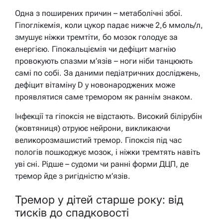
Одна з поширених причин – метаболічні збої.
Гіпоглікемія, коли цукор падає нижче 2,6 ммоль/л,
змушує ніжки тремтіти, бо мозок голодує за
енергією. Гіпокальціємія чи дефіцит магнію
провокують спазми м’язів – ноги ніби танцюють
самі по собі. За даними педіатричних досліджень,
дефіцит вітаміну D у новонароджених може
проявлятися саме тремором як раннім знаком.
Інфекції та гіпоксія не відстають. Високий білірубін
(жовтяниця) отруює нейрони, викликаючи
великорозмашистий тремор. Гіпоксія під час
пологів пошкоджує мозок, і ніжки тремтять навіть
уві сні. Рідше – судоми чи ранні форми ДЦП, де
тремор йде з ригідністю м’язів.
Тремор у дітей старше року: від
тисків до спадковості