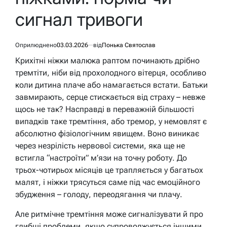
сигнал тривоги
Оприлюднено
03.03.2026
від
Понька Святослав
Крихітні ніжки малюка раптом починають дрібно
тремтіти, ніби від прохолодного вітерця, особливо
коли дитина плаче або намагається встати. Батьки
завмирають, серце стискається від страху – невже
щось не так? Насправді в переважній більшості
випадків таке тремтіння, або тремор, у немовлят є
абсолютно фізіологічним явищем. Воно виникає
через незрілість нервової системи, яка ще не
встигла “настроїти” м’язи на точну роботу. До
трьох-чотирьох місяців це трапляється у багатьох
малят, і ніжки трясуться саме під час емоційного
збудження – голоду, переодягання чи плачу.
Але ритмічне тремтіння може сигналізувати й про
глибші проблеми, якщо супроводжується іншими