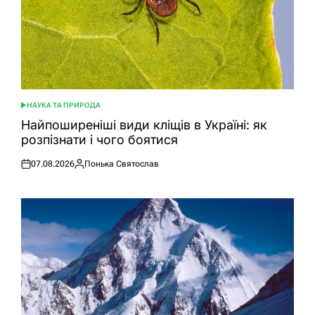
НАУКА ТА ПРИРОДА
ОПУБЛІКУВАТИ
У
Найпоширеніші види кліщів в Україні: як
розпізнати і чого боятися
07.08.2026
Понька Святослав
Оприлюднено
Опубліковано