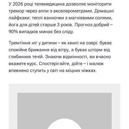
У 2026 році телемедицина дозволяє моніторити
тремор через аппи з акселерометрами. Домашні
лайфхаки: теплі ванночки з магнієвими солями,
йога для дітей старше 3 років. Прогноз добрий –
90% випадків минає без сліду.
Тремтіння ніг у дитини – як хвилі на озері: буває
спокійне брижання від вітру, а буває шторм від
глибинних течій. Знаючи відмінності, ви вчасно
вкажете курс. Спостерігайте, дійте – і малюк
впевнено ступить у світ на міцних ніжках.