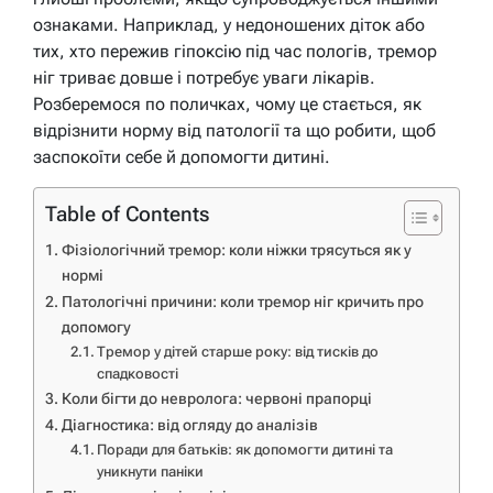
ознаками. Наприклад, у недоношених діток або
тих, хто пережив гіпоксію під час пологів, тремор
ніг триває довше і потребує уваги лікарів.
Розберемося по поличках, чому це стається, як
відрізнити норму від патології та що робити, щоб
заспокоїти себе й допомогти дитині.
Table of Contents
Фізіологічний тремор: коли ніжки трясуться як у
нормі
Патологічні причини: коли тремор ніг кричить про
допомогу
Тремор у дітей старше року: від тисків до
спадковості
Коли бігти до невролога: червоні прапорці
Діагностика: від огляду до аналізів
Поради для батьків: як допомогти дитині та
уникнути паніки