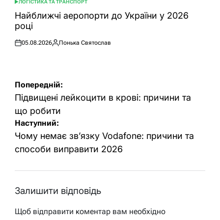
ЛОГІСТИКА ТА ТРАНСПОРТ
ОПУБЛІКУВАТИ
У
Найближчі аеропорти до України у 2026
році
05.08.2026
Понька Святослав
Оприлюднено
Опубліковано
Навігація
Попередній:
записів
Підвищені лейкоцити в крові: причини та
що робити
Наступний:
Чому немає зв’язку Vodafone: причини та
способи виправити 2026
Залишити відповідь
Щоб відправити коментар вам необхідно