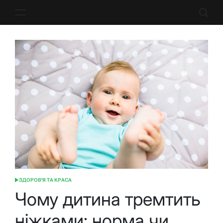
Перейти
до
вмісту
ЗДОРОВ'Я ТА КРАСА
ОПУБЛІКУВАТИ
У
Чому дитина тремтить
ніжками: норма чи