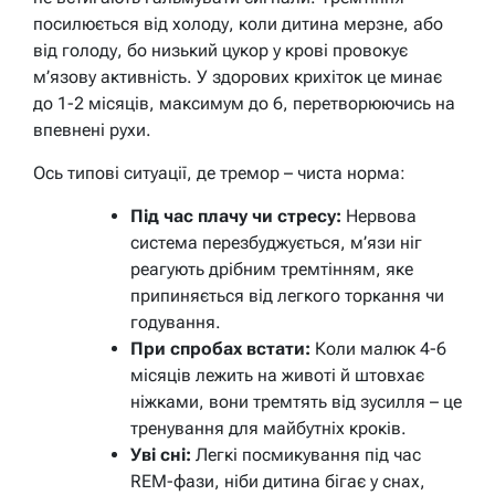
посилюється від холоду, коли дитина мерзне, або
від голоду, бо низький цукор у крові провокує
м’язову активність. У здорових крихіток це минає
до 1-2 місяців, максимум до 6, перетворюючись на
впевнені рухи.
Ось типові ситуації, де тремор – чиста норма:
Під час плачу чи стресу:
Нервова
система перезбуджується, м’язи ніг
реагують дрібним тремтінням, яке
припиняється від легкого торкання чи
годування.
При спробах встати:
Коли малюк 4-6
місяців лежить на животі й штовхає
ніжками, вони тремтять від зусилля – це
тренування для майбутніх кроків.
Уві сні:
Легкі посмикування під час
REM-фази, ніби дитина бігає у снах,