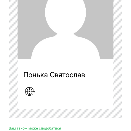
Понька Святослав
Вам також може сподобатися