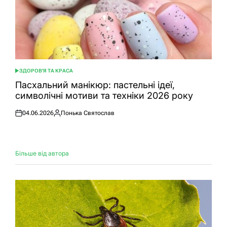
ЗДОРОВ'Я ТА КРАСА
ОПУБЛІКУВАТИ
У
Пасхальний манікюр: пастельні ідеї,
символічні мотиви та техніки 2026 року
04.06.2026
Понька Святослав
Оприлюднено
Опубліковано
Більше від автора