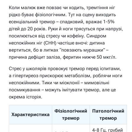
Коли малюк вже повзає чи ходить, тремтіння ніг
рідко буває фізіологічним. Тут на сцену виходить
есенціальний тремор – спадковий, вражає 1-5%
дітей до 20 років. Руки й ноги трясуться при напрузі,
посилюється від стресу чи кофеїну. Синдром
неспокійних ніг (СНН) частіше вночі: дитина
вертиться, бо в литках “повзають мурашки” –
причина дефіцит заліза, феритин нижче 50 мкг/л.
Стрес у школярів провокує тремор перед іспитами,
а гіпертиреоз прискорює метаболізм, роблячи ноги
неспокійними. Тики чи міоклонії – мимовільні
посмикування – можуть імітувати тремор, але це
окрема історія.
Фізіологічний
Патологічний
Характеристика
тремор
тремор
4-8 Гц, грубий