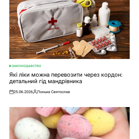
ЗАКОНОДАВСТВО
ОПУБЛІКУВАТИ
У
Які ліки можна перевозити через кордон:
детальний гід мандрівника
25.06.2026
Понька Святослав
Оприлюднено
Опубліковано