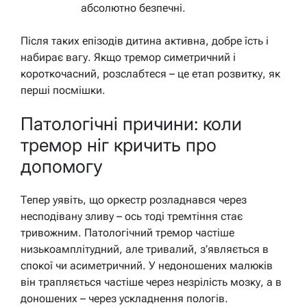
абсолютно безпечні.
Після таких епізодів дитина активна, добре їсть і
набирає вагу. Якщо тремор симетричний і
короткочасний, розслабтеся – це етап розвитку, як
перші посмішки.
Патологічні причини: коли
тремор ніг кричить про
допомогу
Тепер уявіть, що оркестр розладнався через
несподівану зливу – ось тоді тремтіння стає
тривожним. Патологічний тремор частіше
низькоамплітудний, але тривалий, з’являється в
спокої чи асиметричний. У недоношених малюків
він трапляється частіше через незрілість мозку, а в
доношених – через ускладнення пологів.