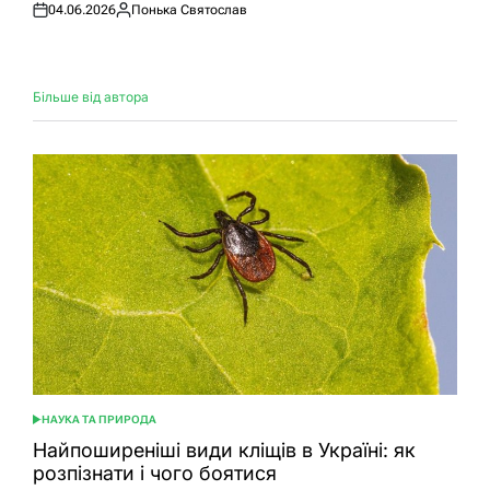
04.06.2026
Понька Святослав
Оприлюднено
Опубліковано
Більше від автора
НАУКА ТА ПРИРОДА
ОПУБЛІКУВАТИ
У
Найпоширеніші види кліщів в Україні: як
розпізнати і чого боятися