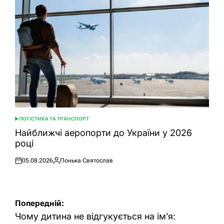
ЛОГІСТИКА ТА ТРАНСПОРТ
ОПУБЛІКУВАТИ
У
Найближчі аеропорти до України у 2026
році
05.08.2026
Понька Святослав
Оприлюднено
Опубліковано
Навігація
Попередній:
записів
Чому дитина не відгукується на ім’я: