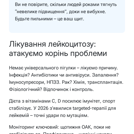
Ви не повірите, скільки людей роками тягнуть
“невелике підвищення”, доки не вибухне.
Будьте пильними – це ваш щит.
Лікування лейкоцитозу:
атакуємо корінь проблеми
Немає універсального пігулки – лікуємо причину.
Інфекція? Антибіотики чи антивіруси. Запалення?
Імуносупресори, НПЗЗ. Рак? Хімія, трансплантація.
Фізіологічний? Відпочинок і контроль.
Дієта з вітамінами С, D посилює імунітет, спорт
стабілізує. У 2026 з’явилися targeted-терапії для
лейкемій – точні удари по мутаціям.
Моніторинг ключовий: щотижня ОАК, поки не