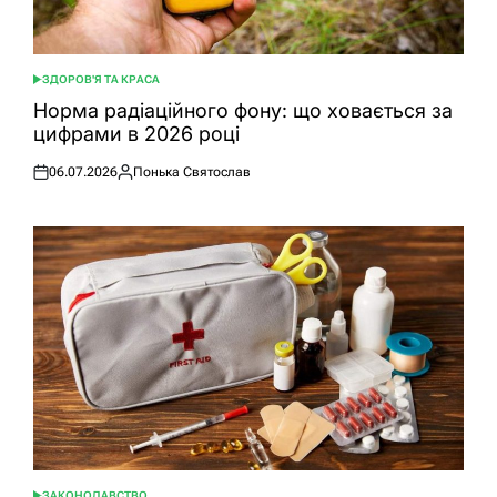
ЗДОРОВ'Я ТА КРАСА
ОПУБЛІКУВАТИ
У
Норма радіаційного фону: що ховається за
цифрами в 2026 році
06.07.2026
Понька Святослав
Оприлюднено
Опубліковано
ЗАКОНОДАВСТВО