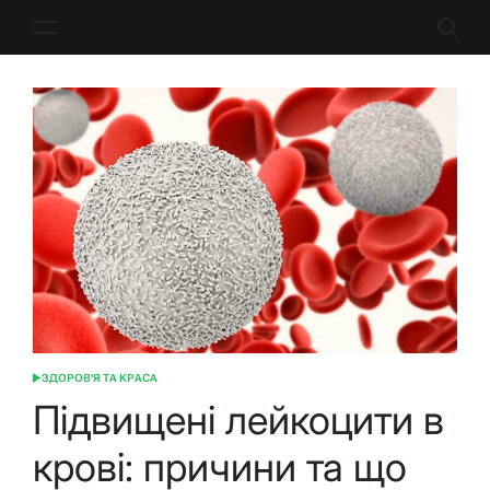
Перейти
до
вмісту
ЗДОРОВ'Я ТА КРАСА
ОПУБЛІКУВАТИ
У
Підвищені лейкоцити в
крові: причини та що