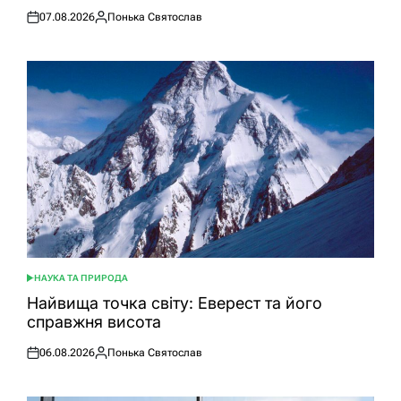
07.08.2026
Понька Святослав
Оприлюднено
Опубліковано
НАУКА ТА ПРИРОДА
ОПУБЛІКУВАТИ
У
Найвища точка світу: Еверест та його
справжня висота
06.08.2026
Понька Святослав
Оприлюднено
Опубліковано