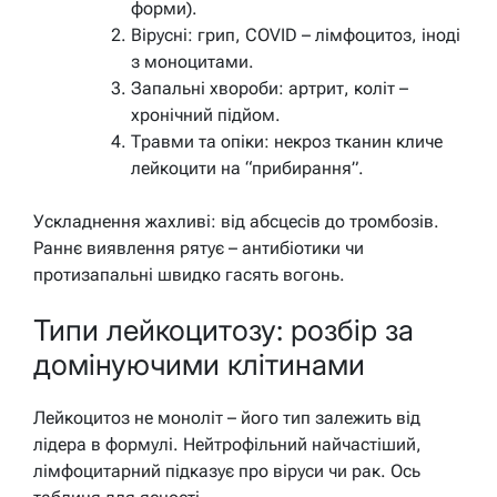
форми).
Вірусні: грип, COVID – лімфоцитоз, іноді
з моноцитами.
Запальні хвороби: артрит, коліт –
хронічний підйом.
Травми та опіки: некроз тканин кличе
лейкоцити на “прибирання”.
Ускладнення жахливі: від абсцесів до тромбозів.
Раннє виявлення рятує – антибіотики чи
протизапальні швидко гасять вогонь.
Типи лейкоцитозу: розбір за
домінуючими клітинами
Лейкоцитоз не моноліт – його тип залежить від
лідера в формулі. Нейтрофільний найчастіший,
лімфоцитарний підказує про віруси чи рак. Ось