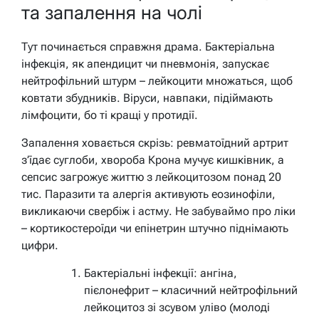
та запалення на чолі
Тут починається справжня драма. Бактеріальна
інфекція, як апендицит чи пневмонія, запускає
нейтрофільний штурм – лейкоцити множаться, щоб
ковтати збудників. Віруси, навпаки, підіймають
лімфоцити, бо ті кращі у протидії.
Запалення ховається скрізь: ревматоїдний артрит
з’їдає суглоби, хвороба Крона мучує кишківник, а
сепсис загрожує життю з лейкоцитозом понад 20
тис. Паразити та алергія активують еозинофіли,
викликаючи свербіж і астму. Не забуваймо про ліки
– кортикостероїди чи епінетрин штучно піднімають
цифри.
Бактеріальні інфекції: ангіна,
пієлонефрит – класичний нейтрофільний
лейкоцитоз зі зсувом уліво (молоді