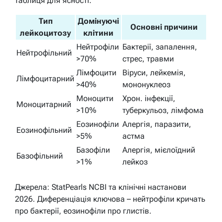
таблиця для ясності.
Тип
Домінуючі
Основні причини
лейкоцитозу
клітини
Нейтрофіли
Бактерії, запалення,
Нейтрофільний
>70%
стрес, травми
Лімфоцити
Віруси, лейкемія,
Лімфоцитарний
>40%
мононуклеоз
Моноцити
Хрон. інфекції,
Моноцитарний
>10%
туберкульоз, лімфома
Еозинофіли
Алергія, паразити,
Еозинофільний
>5%
астма
Базофіли
Алергія, мієлоїдний
Базофільний
>1%
лейкоз
Джерела: StatPearls NCBI та клінічні настанови
2026. Диференціація ключова – нейтрофіли кричать
про бактерії, еозинофіли про глистів.