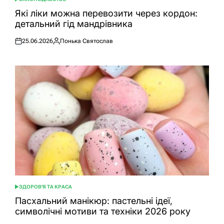
ОПУБЛІКУВАТИ
У
Які ліки можна перевозити через кордон:
детальний гід мандрівника
25.06.2026
Понька Святослав
Оприлюднено
Опубліковано
ЗДОРОВ'Я ТА КРАСА
ОПУБЛІКУВАТИ
У
Пасхальний манікюр: пастельні ідеї,
символічні мотиви та техніки 2026 року