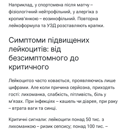
Наприклад, у спортсмена після матчу –
фізіологічний нейтрофільний, у алергіка з
кропив’янкою – еозинофільний. Повторна
лейкоформула та УЗД розставляють крапки.
Симптоми підвищених
лейкоцитів: від
безсимптомного до
критичного
Лейкоцитоз часто ховається, проявляючись лише
цифрами. Але коли причина серйозна, приходять
гості: лихоманка, слабкість, пітливість, біль у
м’язах. При інфекціях – кашель чи діарея, при раку
– втрата ваги та синці.
Критичні сигнали: лейкоцити понад 50 тис. з
лихоманкою – ризик сепсису; понад 100 тис. –