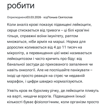
робити
Оприлюднено
03.03.2026
від
Понька Святослав
Коли аналіз крові показує підвищені лейкоцити,
серце стискається від тривоги – ці білі кров’яні
тільця, справжні воїни імунітету, раптом
множаться, ніби армія на марші. Норма для
дорослих коливається від 4 до 11 тисяч на
мікролітр, а перевищення цієї межі називається
лейкоцитозом і часто кричить про біду: від
банальної застуди до прихованого запалення чи
навіть онкології. Але не поспішайте панікувати –
іноді це просто реакція на стрес чи недавній
марафон, і цифри швидко нормалізуються.
Уявіть кров як бурхливу річку, де лейкоцити пливуть
на варті, нищачи ворогів. Підвищення їхньої
кількості буває фізіологічним, коли організм просто