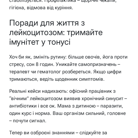
стабілізується. Профілактика – щорічні чекапи,
гігієна, відмова від куріння.
Поради для життя з
лейкоцитозом: тримайте
імунітет у тонусі
Хоч би як, змініть рутину: більше овочів, йога проти
стресу, сон 8 годин. Уникайте самопризначень –
терапевт чи гематолог розбереться. Якщо цифри
тримаються, ведіть щоденник симптомів.
Реальні кейси надихають: офісний працівник з
“вічним” лейкоцитозом виявив хронічний синусит –
антибіотики і все ок. Мама з дитиною – паразити,
один курс і норма. Ваш організм сильний, головне
– почути сигнал.
Тепер ви озброєні знаннями – слідкуйте за