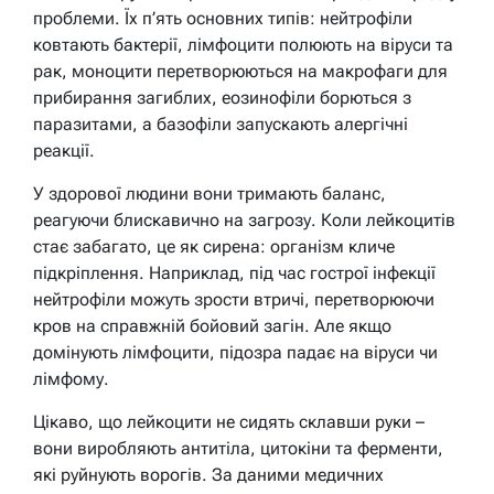
проблеми. Їх п’ять основних типів: нейтрофіли
ковтають бактерії, лімфоцити полюють на віруси та
рак, моноцити перетворюються на макрофаги для
прибирання загиблих, еозинофіли борються з
паразитами, а базофіли запускають алергічні
реакції.
У здорової людини вони тримають баланс,
реагуючи блискавично на загрозу. Коли лейкоцитів
стає забагато, це як сирена: організм кличе
підкріплення. Наприклад, під час гострої інфекції
нейтрофіли можуть зрости втричі, перетворюючи
кров на справжній бойовий загін. Але якщо
домінують лімфоцити, підозра падає на віруси чи
лімфому.
Цікаво, що лейкоцити не сидять склавши руки –
вони виробляють антитіла, цитокіни та ферменти,
які руйнують ворогів. За даними медичних