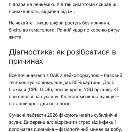
підозра на лейкемію. У дітей симптоми яскравіші:
примхливість, відмова від їжі.
Не чекайте – якщо цифри ростуть без причини,
біжіть до гематолога. Ранній удар по кореню рятує
життя.
Діагностика: як розібратися в
причинах
Все починається з ОАК з лейкоформулою – базовий
тест коштує копійки, але дає 80% картини. Далі:
біохімія (СРБ, ШОЕ), посіви крові, УЗД органів, КТ
при підозрі на пухлину. Кістковомозкова пункція –
останній крок для онкології.
Сучасні лабтести 2026 фіксують навіть субклінічні
зсуви. Диференціал: відрізнити стрес від інфекції
допомагає динаміка – фізіологічний минає за добу.